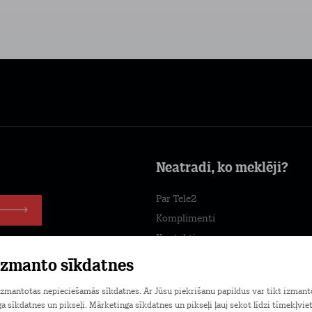
Neatradi, ko meklēji?
Par Tele2
Komplimenti
Kontakti
Tele2 centri
 izmanto sīkdatnes
Darbs Tele2
 izmantotas nepieciešamās sīkdatnes. Ar Jūsu piekrišanu papildus var tikt izmant
Jaunumi
a sīkdatnes un pikseļi. Mārketinga sīkdatnes un pikseļi ļauj sekot līdzi tīmekļvie
fonā!