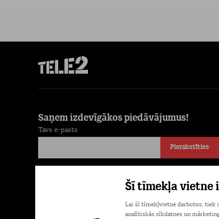
Saņem izdevīgākos piedāvājumus!
Tavs e-pasts
Pierakstīties
Piekrītu komerciālu ziņu saņemšanai e-pastā. Papildu
Šī tīmekļa vietne
informācija
Privātuma politikā.
Lai šī tīmekļvietne darbotos, tiek
analītiskās sīkdatnes un mārketing
Lejupielādē Mans Tele2 lietotni savā tele