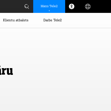
Mans Tele2
Klientu atbalsts
Darbs Tele2
āru