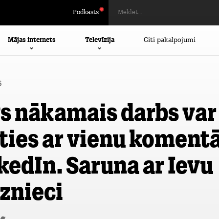
Podkāsts
Mājas internets
Televīzija
Citi pakalpojumi
6
s nākamais darbs var
ties ar vienu koment
kedIn. Saruna ar Ievu
znieci