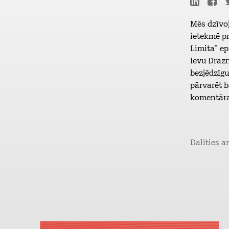
Mēs dzīvoj
ietekmē pr
Limita” ep
Ievu Drāzn
bezjēdzīgu
pārvarēt b
komentāra,
Dalīties a