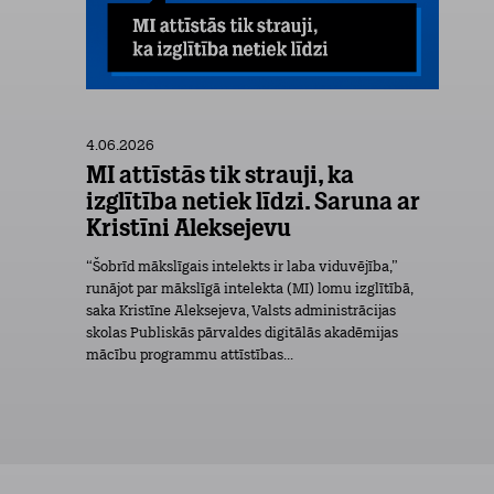
4.06.2026
MI attīstās tik strauji, ka
izglītība netiek līdzi. Saruna ar
Kristīni Aleksejevu
“Šobrīd mākslīgais intelekts ir laba viduvējība,”
runājot par mākslīgā intelekta (MI) lomu izglītībā,
saka Kristīne Aleksejeva, Valsts administrācijas
skolas Publiskās pārvaldes digitālās akadēmijas
mācību programmu attīstības...