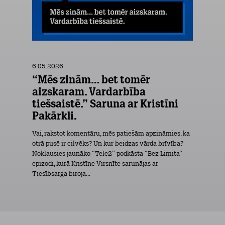
6.05.2026
“Mēs zinām… bet tomēr
aizskaram. Vardarbība
tiešsaistē.” Saruna ar Kristīni
Pakārkli.
Vai, rakstot komentāru, mēs patiešām apzināmies, ka
otrā pusē ir cilvēks? Un kur beidzas vārda brīvība?
Noklausies jaunāko “Tele2” podkāsta “Bez Limita”
epizodi, kurā Kristīne Virsnīte sarunājas ar
Tiesībsarga biroja...