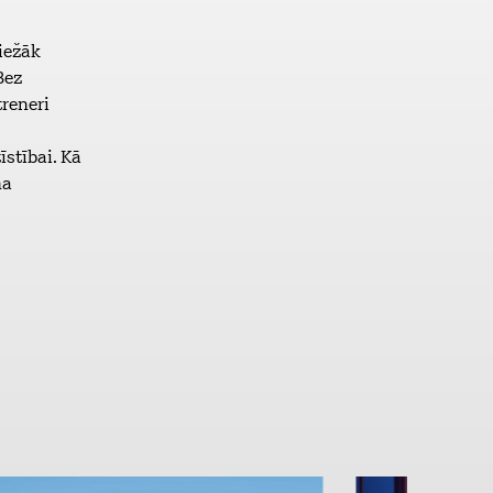
iežāk
Bez
treneri
īstībai. Kā
na