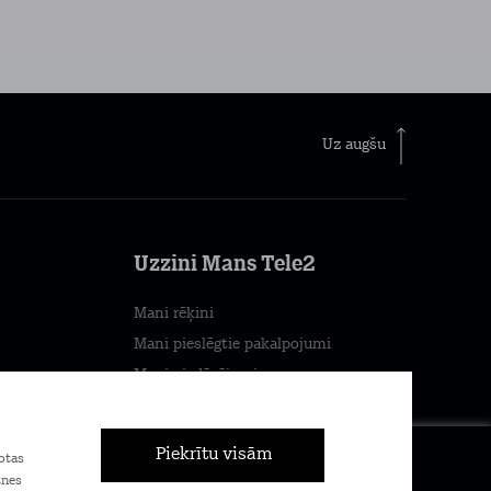
Uz augšu
Uzzini Mans Tele2
Mani rēķini
Mani pieslēgtie pakalpojumi
Mani piedāvājumi
×
Mans patēriņš
Piekrītu visām
otas
Pievienojies Tele2
tnes