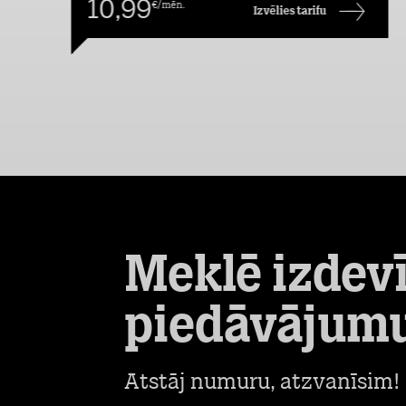
10,99
€/mēn.
Izvēlies tarifu
Meklē izdev
piedāvājum
Atstāj numuru, atzvanīsim!