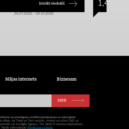
1,49
€/mēn.
Izteikt viedokli
24.07.2026. - 09.10.2026.
Mājas internets
Biznesam
Sūtīt
tāstīsim un pieslēgsim izvēlēto pakalpojumu ar izdevīgiem
a vēlies, lai Tele2 ar Tevi sazinās, zvanot un sūtot SMS uz
eriodā. Lai noslēgtu līgumu, Tev jābūt šī numura īpašniekam.
. Vairāk informācijas
Privātuma politikā
.