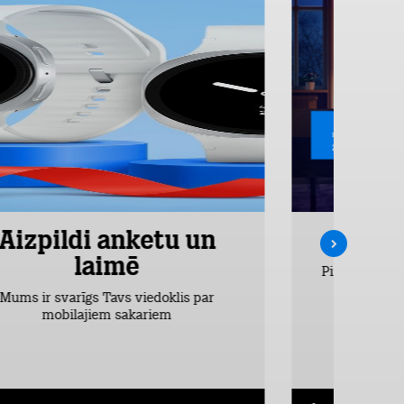
Aizpildi anketu un
Inte
laimē
Pirmos 2 mēn
vieglākais
Mums ir svarīgs Tavs viedoklis par
dr
mobilajiem sakariem