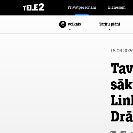
Privātpersonām
Biznesam
e
Tarifu plāni
veikals
18.06.202
Tav
sāk
Lin
Drā