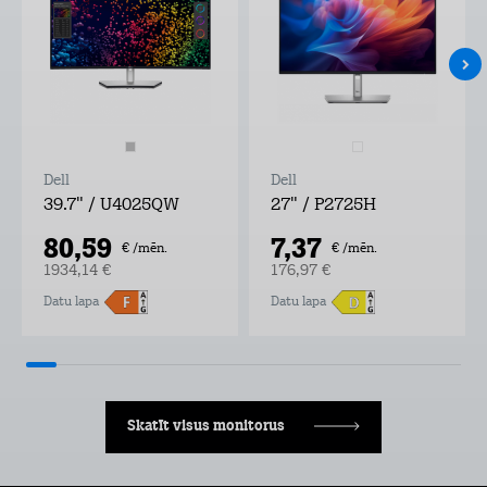
Dell
Dell
39.7" / U4025QW
27" / P2725H
80,59
7,37
€ /mēn.
€ /mēn.
1934,14 €
176,97 €
Datu lapa
Datu lapa
Skatīt visus monitorus