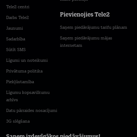
Tele2 centri
Pievienojies Tele2
Darbs Tele2
Saņem piedāvājumu tarifu plānam
Jaunumi
Saņem piedāvājumu mājas
Sadarbība
internetam
Sūtīt SMS
Līgumi un noteikumi
Privātuma politika
Piekļūstamība
Līgumu kopsavilkumu
arhīvs
Datu pārraides nosacījumi
3G slēgšana
Saņem izdevīgākos piedāvājumus!