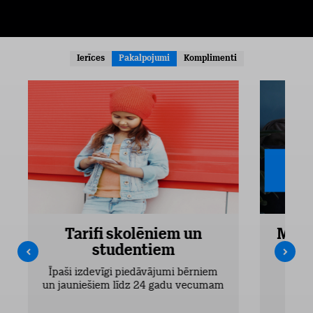
Ierīces
Pakalpojumi
Komplimenti
Tarifi skolēniem un
Mobi
studentiem
Pieejam
Īpaši izdevīgi piedāvājumi bērniem
un jauniešiem līdz 24 gadu vecumam