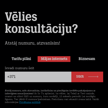
Vēlies
konsultāciju?
Atstāj numuru, atzvanīsim!
Tarifu plāni
Mājas internets
Biznesam
Ievadi numuru šeit
+371
Sūtīt
Atstāj numuru, mēs atzvanīsim, izstāstīsim un pieslēgsim izvēlēto pakalpojumu ar
izdevīgiem nosacījumiem!
Ar šo Tu apliecini, ka vēlies, lai Tele2 ar Tevi sazinās,
zvanot un sūtot SMS uz numuru, kuru norādīji, 12 mēnešu periodā. Lai noslēgtu
līgumu, Tev jābūt šī numura īpašniekam. Piekrišanu vari atsaukt zvana laikā. Vairāk
informācijas
Privātuma politikā
.