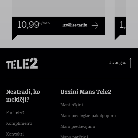
10,99
1,00
€/mēn.
Izvēlies tarifu
Uz augšu
Neatradi, ko
Uzzini Mans Tele2
meklēji?
Mani rēķini
Par Tele2
Mani pieslēgtie pakalpojumi
Komplimenti
Mani piedāvājumi
Kontakti
Mans patēriņš