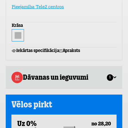
Pieejamība Tele2 centros
Krāsa
Iekārtas specifikācija
Apraksts
Dāvanas un ieguvumi
1
Vēlos pirkt
Uz 0%
no 28,20