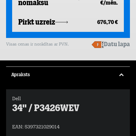
nomaksu
€/mēn.
Pirkt uzreiz
676,70 €
Datu lapa
Visas cenas ir norādītas ar PVN.
Apraksts
Dell
34" / P3426WEV
EAN:
5397321029014