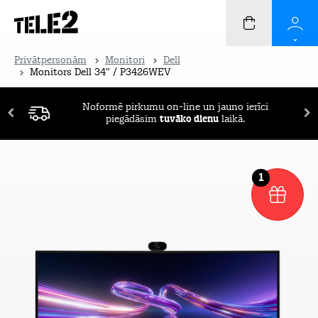
Privātpersonām
Monitori
Dell
Monitors Dell 34" / P3426WEV
Noformē pirkumu on-line un jauno ierīci
piegādāsim
tuvāko dienu
laikā.
1