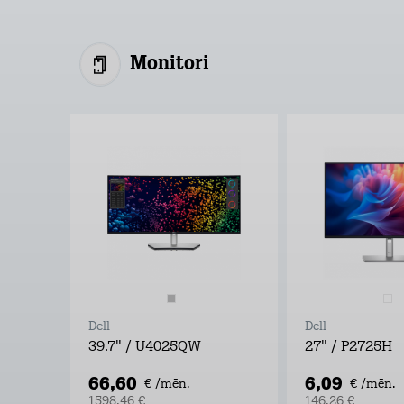
Monitori
Dell
Dell
39.7" / U4025QW
27" / P2725H
66,60
6,09
€ /mēn.
€ /mēn.
1598,46 €
146,26 €