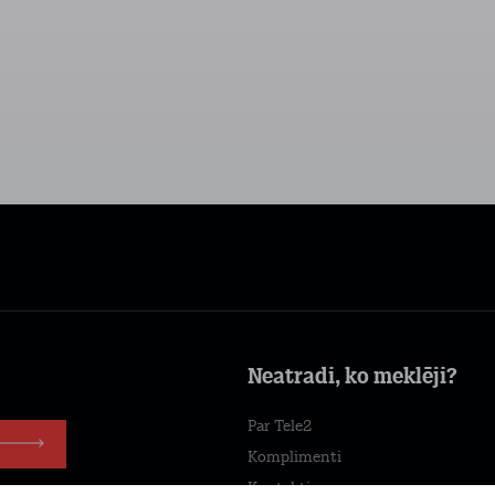
Neatradi, ko meklēji?
Par Tele2
Komplimenti
Kontakti