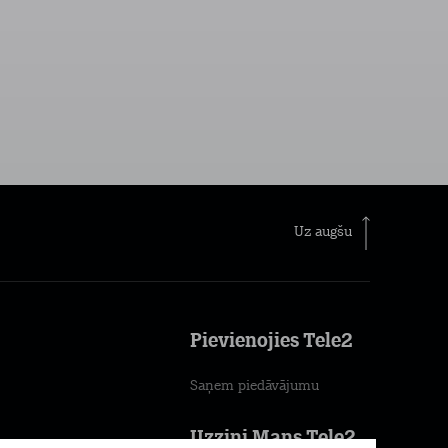
Uz augšu
Pievienojies Tele2
Saņem piedāvājumu
Uzzini Mans Tele2