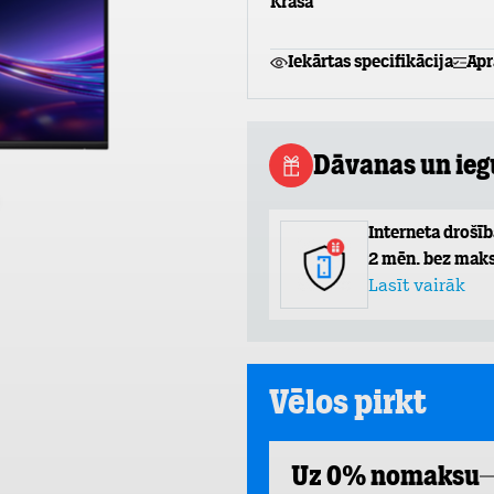
Krāsa
Iekārtas specifikācija
Apr
Dāvanas un ie
Interneta drošīb
2 mēn. bez maks
Lasīt vairāk
Vēlos pirkt
Uz 0% nomaksu