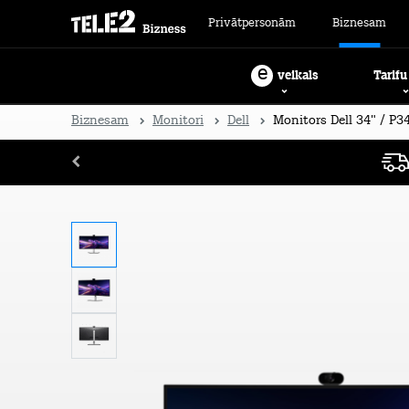
Privātpersonām
Biznesam
e
Tarifu
veikals
Biznesam
Monitori
Dell
Monitors Dell 34" / P