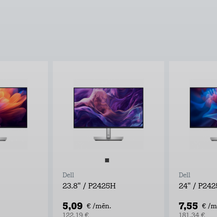
Dell
Dell
23.8" / P2425H
24" / P24
5,09
7,55
€ /mēn.
€ /m
122,19 €
181,34 €