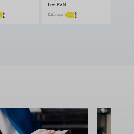
bez PVN
bez P
Datu lapa
Datu lap