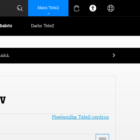
Mans Tele2
tbalsts
Darbs Tele2
aikā.
EV
Pieejamība Tele2 centros