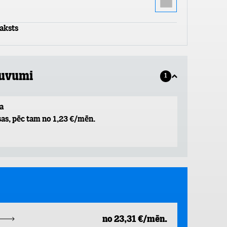
aksts
guvumi
1
a
as, pēc tam no 1,23 €/mēn.
no 23,31 €/mēn.