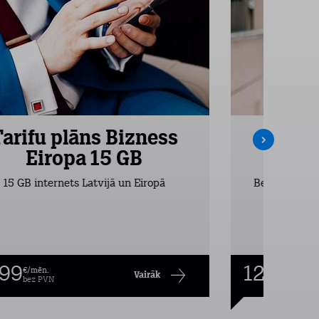
Tarifu plāns Bizness
Tarifu
Eiropa 15 GB
Ei
15 GB internets Latvijā un Eiropā
Bezlimita zva
,99
12,99
€/mēn.
€/mēn
Vairāk
bez PVN
bez P