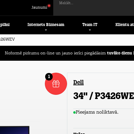
Meklēt...
Jaunumi
 plāni
Internets Biznesam
Team IT
Klientu a
3426WEV
Noformē pirkumu on-line un jauno ierīci piegādāsim
tuvāko dienu
l
1
Dell
34" / P3426W
Pieejams noliktavā.