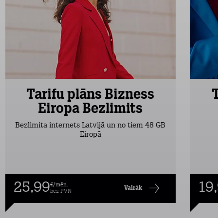
Tarifu plāns Bizness
Eiropa Bezlimits
Bezlimita internets Latvijā un no tiem 48 GB
Eiropā
25,99
19
€/mēn.
Vairāk
bez PVN