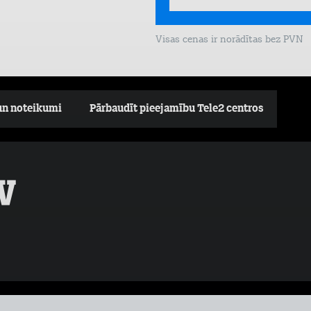
Visas cenas ir norādītas bez PVN
un noteikumi
Pārbaudīt pieejamību Tele2 centros
V