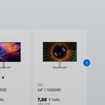
Dell
Dell
25HE
24" / U2424H
24" /
7,88
3,73
ēn.
€ /mēn.
189,12 €
89,47 €