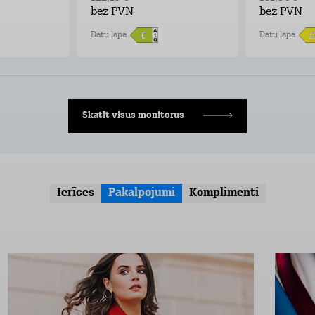
bez PVN
bez PVN
Datu lapa
Datu lapa
Skatīt visus monitorus
Ierīces
Pakalpojumi
Komplimenti