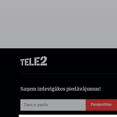
Saņem izdevīgākos piedāvājumus!
Pierakstīties