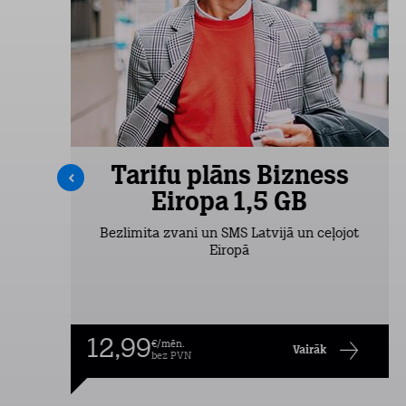
s
Tarifu plāns Bizness
Eiropa 1,5 GB
Bezlimita zvani un SMS Latvijā un ceļojot
Eiropā
12,99
€/mēn.
Vairāk
bez PVN