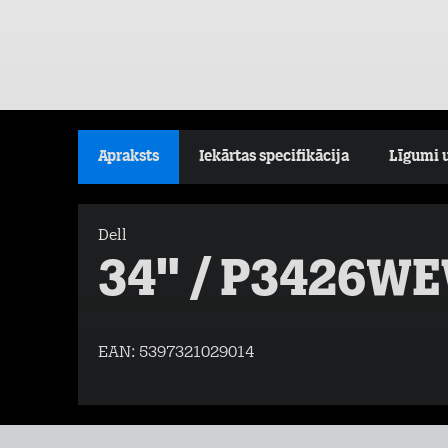
Apraksts
Iekārtas specifikācija
Līgumi 
Dell
34" / P3426WE
EAN:
5397321029014