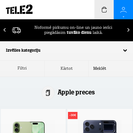
Noformē pirkumu on-line un jauno ierīci
piegādāsim
tuvāko dienu
laikā.
Izvēlies kategoriju
Filtri
Kārtot
Apple preces
-30€