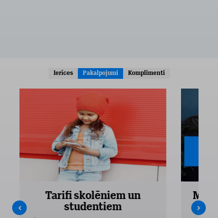
Ierīces
Pakalpojumi
Komplimenti
Tarifi skolēniem un
Mobi
studentiem
Pieejam