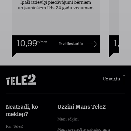
Īpaši izdevīgi piedāvājumi bērniem
un jauniešiem līdz 24 gadu vecumam
10,99
1,00
€/mēn.
Izvēlies tarifu
Uz augšu
Neatradi, ko
Uzzini Mans Tele2
meklēji?
Mani rēķini
Par Tele2
Mani pieslēgtie pakalpojumi