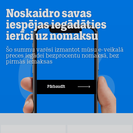
Noskaidro savas
iespējas iegādāties
ierīci uz nomaksu
Šo summu varēsi izmantot mūsu e-veikalā
preces iegādei bezprocentu nomaksā, bez
pirmās iemaksas
Pārbaudīt