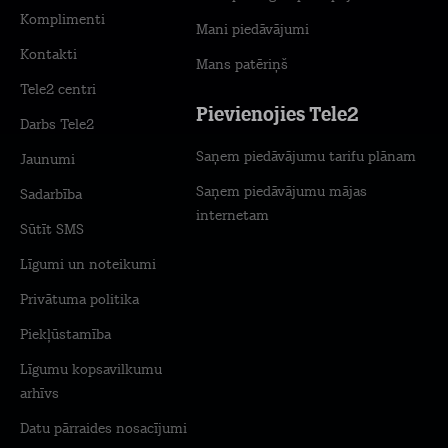
Komplimenti
Mani piedāvājumi
Kontakti
Mans patēriņš
Tele2 centri
Pievienojies Tele2
Darbs Tele2
Saņem piedāvājumu tarifu plānam
Jaunumi
Saņem piedāvājumu mājas
Sadarbība
internetam
Sūtīt SMS
Līgumi un noteikumi
Privātuma politika
Piekļūstamība
Līgumu kopsavilkumu
arhīvs
Datu pārraides nosacījumi