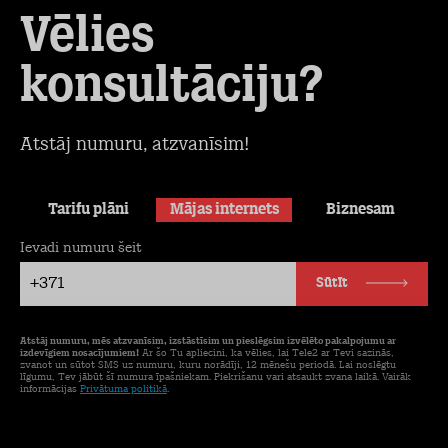
Vēlies
konsultāciju?
Atstāj numuru, atzvanīsim!
Tarifu plāni
Mājas internets
Biznesam
Ievadi numuru šeit
+371
Sūtīt
Atstāj numuru, mēs atzvanīsim, izstāstīsim un pieslēgsim izvēlēto pakalpojumu ar
izdevīgiem nosacījumiem!
Ar šo Tu apliecini, ka vēlies, lai Tele2 ar Tevi sazinās,
zvanot un sūtot SMS uz numuru, kuru norādīji, 12 mēnešu periodā. Lai noslēgtu
līgumu, Tev jābūt šī numura īpašniekam. Piekrišanu vari atsaukt zvana laikā. Vairāk
informācijas
Privātuma politikā
.