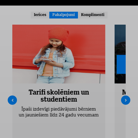
Ierīces
Pakalpojumi
Komplimenti
Tarifi skolēniem un
Mobi
studentiem
Pieejam
Īpaši izdevīgi piedāvājumi bērniem
un jauniešiem līdz 24 gadu vecumam