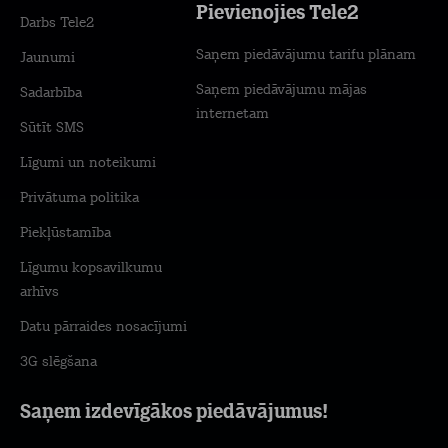
Pievienojies Tele2
Darbs Tele2
Saņem piedāvājumu tarifu plānam
Jaunumi
Saņem piedāvājumu mājas
Sadarbība
internetam
Sūtīt SMS
Līgumi un noteikumi
Privātuma politika
Piekļūstamība
Līgumu kopsavilkumu
arhīvs
Datu pārraides nosacījumi
3G slēgšana
Saņem izdevīgākos piedāvājumus!