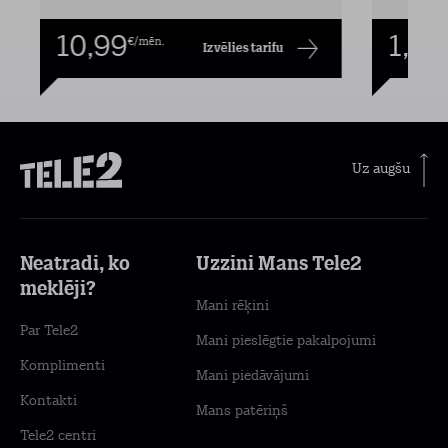
10,99
1,00
€/mēn.
Izvēlies tarifu
Uz augšu
Neatradi, ko
Uzzini Mans Tele2
meklēji?
Mani rēķini
Par Tele2
Mani pieslēgtie pakalpojumi
Komplimenti
Mani piedāvājumi
Kontakti
Mans patēriņš
Tele2 centri