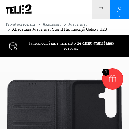
Privātpersonām
Aksesuāri
Just must
Aksesuārs Just must Stand flip maciņš Galaxy S25
Ja nepieciešams, izmanto
14 dienu atgriešanas
iespēju.
1