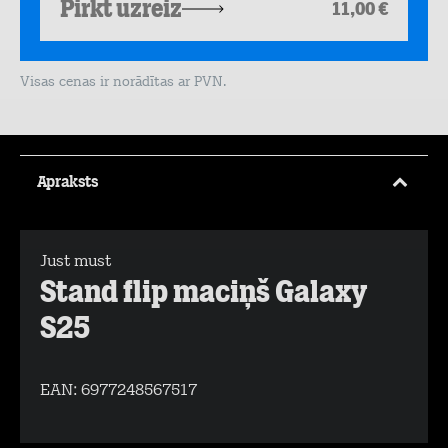
Pirkt uzreiz
11,00 €
Visas cenas ir norādītas ar PVN.
Apraksts
Just must
Stand flip maciņš Galaxy
S25
EAN:
6977248567517