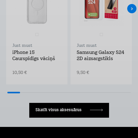
Just must
Just must
iPhone 15
Samsung Galaxy S24
Caurspīdīgs vāciņš
2D aizsargstikls
10,50 €
9,50 €
Skatīt visus aksesuārus