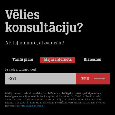
Vēlies
konsultāciju?
Atstāj numuru, atzvanīsim!
Tarifu plāni
Mājas internets
Biznesam
Ievadi numuru šeit
+371
Sūtīt
Atstāj numuru, mēs atzvanīsim, izstāstīsim un pieslēgsim izvēlēto pakalpojumu ar
izdevīgiem nosacījumiem!
Ar šo Tu apliecini, ka vēlies, lai Tele2 ar Tevi sazinās,
zvanot un sūtot SMS uz numuru, kuru norādīji, 12 mēnešu periodā. Lai noslēgtu
līgumu, Tev jābūt šī numura īpašniekam. Piekrišanu vari atsaukt zvana laikā. Vairāk
informācijas
Privātuma politikā
.