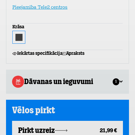
Pieejamība Tele2 centros
Krāsa
Iekārtas specifikācija
Apraksts
Dāvanas un ieguvumi
1
Vēlos pirkt
Pirkt uzreiz
21,99 €