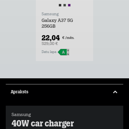
Samsung
Galaxy A37 5G
256GB
22,04
€ /mēn.
529,00 €
Datu lapa
Apraksts
Samsung
40W car charger