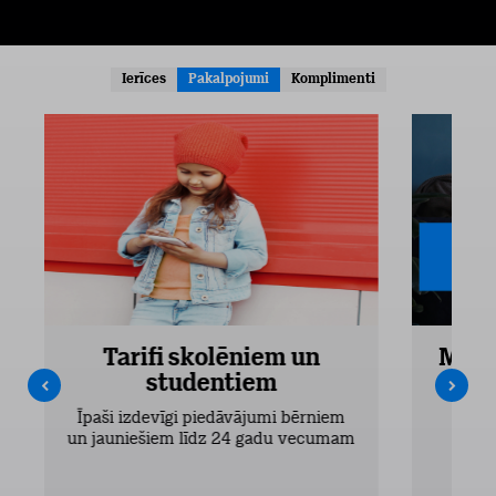
Ierīces
Pakalpojumi
Komplimenti
Tarifi skolēniem un
Mobi
studentiem
Pieejam
Īpaši izdevīgi piedāvājumi bērniem
un jauniešiem līdz 24 gadu vecumam