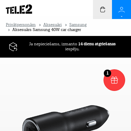
Privātpersonām
Aksesuāri
Samsung
Aksesuārs Samsung 40W car charger
Ja nepieciešams, izmanto
14 dienu atgriešanas
iespēju.
1