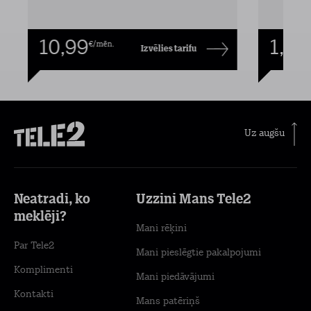
10,99
1,00
€/mēn.
Izvēlies tarifu
Uz augšu
Neatradi, ko
Uzzini Mans Tele2
meklēji?
Mani rēķini
Par Tele2
Mani pieslēgtie pakalpojumi
Komplimenti
Mani piedāvājumi
Kontakti
Mans patēriņš