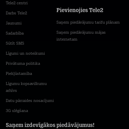
Tele2 centri
Pievienojies Tele2
Darbs Tele2
Saņem piedāvājumu tarifu plānam
Jaunumi
Saņem piedāvājumu mājas
Sadarbība
internetam
Sūtīt SMS
Līgumi un noteikumi
Privātuma politika
Piekļūstamība
Līgumu kopsavilkumu
arhīvs
Datu pārraides nosacījumi
3G slēgšana
Saņem izdevīgākos piedāvājumus!