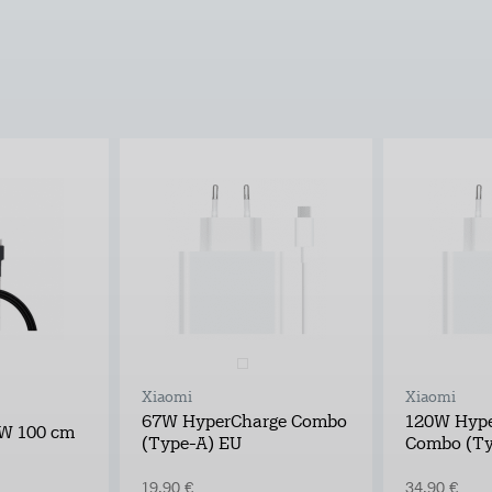
Xiaomi
Xiaomi
67W HyperCharge Combo
120W Hype
W 100 cm
(Type-A) EU
Combo (Ty
19,90 €
34,90 €