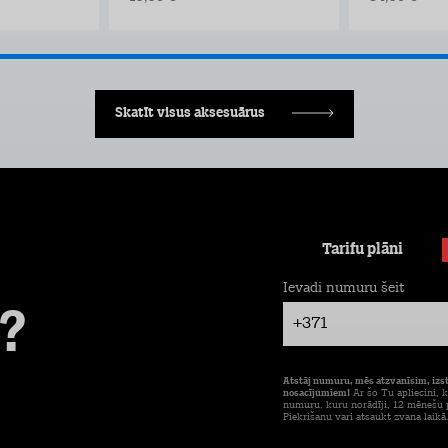
Skatīt visus aksesuārus
Tarifu plāni
Ievadi numuru šeit
?
+371
Atstāj numuru, mēs atzvanīsim, izs
nosacījumiem!
Ar šo Tu apliecini, k
numuru, kuru norādīji, 12 mēnešu p
Piekrišanu vari atsaukt zvana laikā