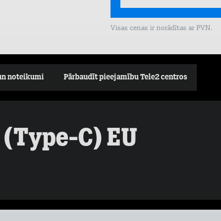
Visas cenas ir norādītas ar PVN.
un noteikumi
Pārbaudīt pieejamību Tele2 centros
 (Type-C) EU