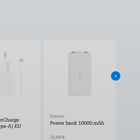
Xiaomi
Xiaomi
rCharge
17 Ult
Power bank 10000 mAh
pe-A) EU
Pro
19,99 €
199,00