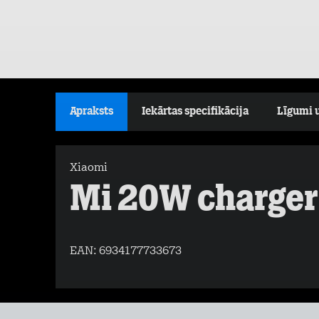
Apraksts
Iekārtas specifikācija
Līgumi 
Xiaomi
Mi 20W charger
EAN:
6934177733673