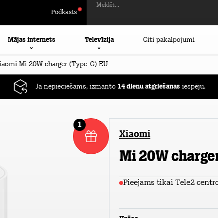
Meklēt...
Podkāsts
Mājas internets
Televīzija
Citi pakalpojumi
aomi Mi 20W charger (Type-C) EU
Ja nepieciešams, izmanto
14 dienu atgriešanas
iespēju.
1
Xiaomi
Mi 20W charge
Pieejams tikai Tele2 centr