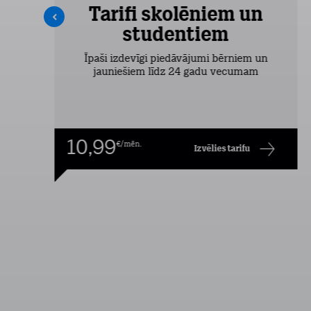
Tarifi skolēniem un
studentiem
šas
Īpaši izdevīgi piedāvājumi bērniem un
jauniešiem līdz 24 gadu vecumam
10,99
€/mēn.
Izvēlies tarifu