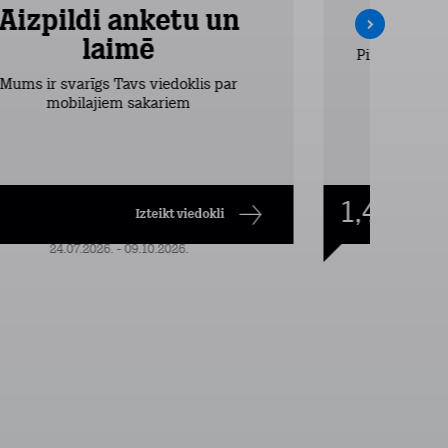
Aizpildi anketu un
Inte
laimē
Pirmos 2 mēn
vieglākais
Mums ir svarīgs Tavs viedoklis par
dr
mobilajiem sakariem
1,49
€/mēn.
Izteikt viedokli
24.07.2026. - 09.10.2026.