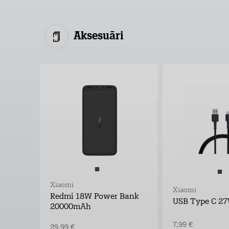
Aksesuāri
Xiaomi
Xiaomi
Redmi 18W Power Bank
USB Type C 27
20000mAh
7,99 €
29,99 €