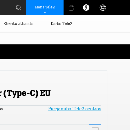
Mans Tele2
Klientu atbalsts
Darbs Tele2
r (Type-C) EU
os
Pieejamība Tele2 centros