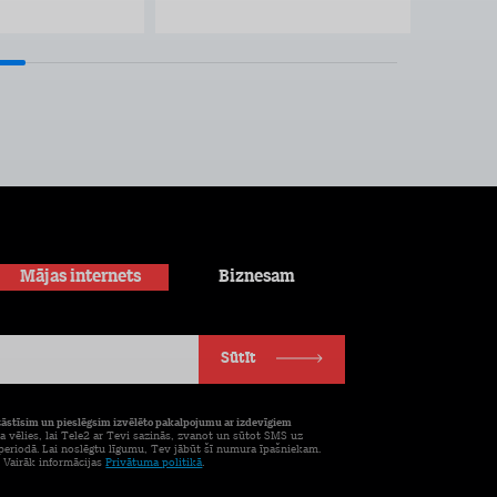
Mājas internets
Biznesam
Sūtīt
tāstīsim un pieslēgsim izvēlēto pakalpojumu ar izdevīgiem
a vēlies, lai Tele2 ar Tevi sazinās, zvanot un sūtot SMS uz
eriodā. Lai noslēgtu līgumu, Tev jābūt šī numura īpašniekam.
. Vairāk informācijas
Privātuma politikā
.