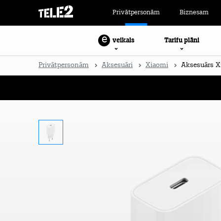
Privātpersonām
Biznesam
e
Tarifu plāni
veikals
Privātpersonām
Aksesuāri
Xiaomi
Aksesuārs Xi