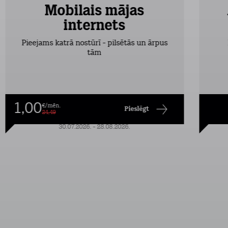
Mobilais mājas
internets
Pieejams katrā nostūrī - pilsētās un ārpus
tām
1,00
€/mēn.
Pieslēgt
24,49
30.07.2026. - 28.08.2026.