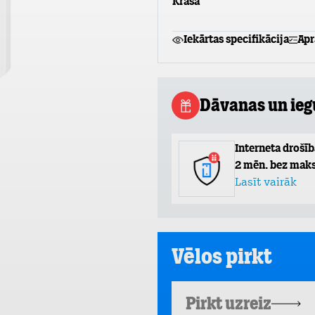
Krāsa
Iekārtas specifikācija
Apr
Dāvanas un ie
Interneta drošīb
2 mēn. bez maks
Lasīt vairāk
Vēlos pirkt
Pirkt uzreiz