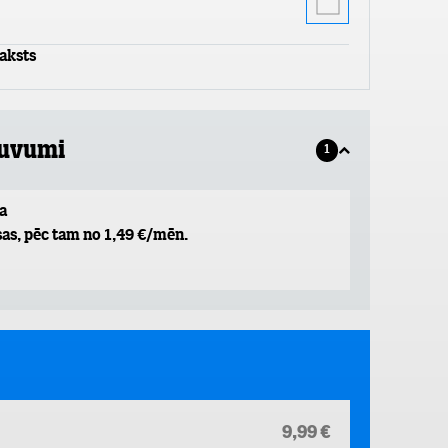
aksts
guvumi
1
a
as, pēc tam no 1,49 €/mēn.
9,99 €