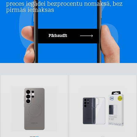
preces iegādei bezprocentu nomaksā, bez
pirmās iemaksas
Pārbaudīt