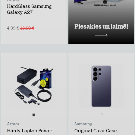
Uzzināt vairāk
HardGlass Samsung
Galaxy A27
Piesakies un laimē!
4,99 €
13,90 €
Armor
Samsung
Hardy Laptop Power
Original Clear Case