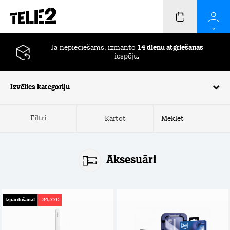
Ja nepieciešams, izmanto
14 dienu atgriešanas
iespēju.
Izvēlies kategoriju
Filtri
Kārtot
Aksesuāri
Izpārdošana!
-24,77€