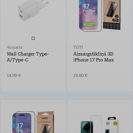
1,49 €/mēn.
4smarts
TOTI
Wall Charger Type-
Aizsargstikliņš 3D
A/Type-C
iPhone 17 Pro Max
14,99 €
19,00 €