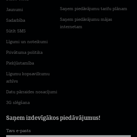
Saņem piedāvājumu tarifu plānam
Jaunumi
Saņem piedāvājumu mājas
Sadarbība
internetam
Sūtīt SMS
Līgumi un noteikumi
Privātuma politika
Piekļūstamība
Līgumu kopsavilkumu
arhīvs
Datu pārraides nosacījumi
3G slēgšana
Saņem izdevīgākos piedāvājumus!
Tavs e-pasts