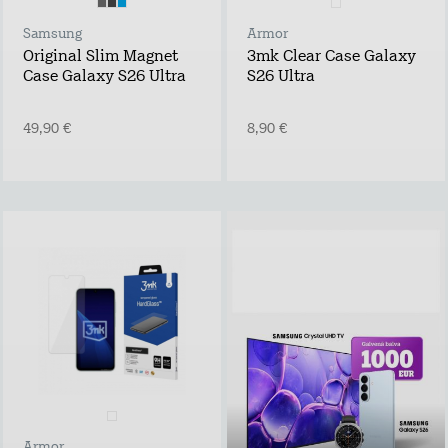
Samsung
Armor
Original Slim Magnet
3mk Clear Case Galaxy
Case Galaxy S26 Ultra
S26 Ultra
49,90 €
8,90 €
Piesakies un
laimē!
Atstāj kontaktus,
uzzini labākos tarifu
plānu un mājas
interneta
piedāvājumus pie
Tele2 un piedalies
vērtīgu baltvu
izlozē!
Armor