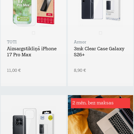
TOTI
Armor
Aizsargstikliņš iPhone
3mk Clear Case Galaxy
17 Pro Max
S26+
11,00 €
8,90 €
2 mēn. bez maksas
Rēķinu
apdrošināšana
Tavs atbalsta plecs
bezdarba vai