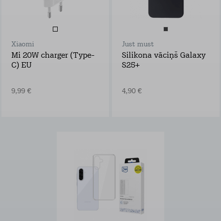
Xiaomi
Just must
Mi 20W charger (Type-
Silikona vāciņš Galaxy
C) EU
S25+
9,99 €
4,90 €