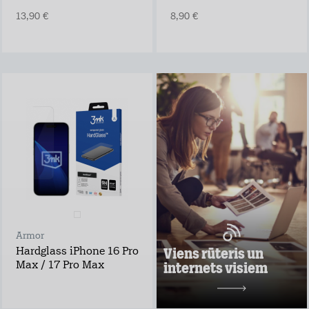
13,90 €
8,90 €
Viens rūteris un
internets visiem
Lieto rūteri visur,
kur rozete!
noformē
pieteikumu tepat
atvedīsim bez
maksas
ņem rūteri līdzi un
lieto internetu
Armor
visur
Viens rūteris un
Hardglass iPhone 16 Pro
Pārbaudi, kas
internets visiem
Max / 17 Pro Max
vislabāk der tavā
adresē un noformē
darījumu!