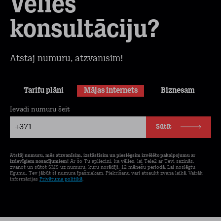
Vēlies
konsultāciju?
Atstāj numuru, atzvanīsim!
Tarifu plāni
Mājas internets
Biznesam
Ievadi numuru šeit
+371
Sūtīt
Atstāj numuru, mēs atzvanīsim, izstāstīsim un pieslēgsim izvēlēto pakalpojumu ar
izdevīgiem nosacījumiem!
Ar šo Tu apliecini, ka vēlies, lai Tele2 ar Tevi sazinās,
zvanot un sūtot SMS uz numuru, kuru norādīji, 12 mēnešu periodā. Lai noslēgtu
līgumu, Tev jābūt šī numura īpašniekam. Piekrišanu vari atsaukt zvana laikā. Vairāk
informācijas
Privātuma politikā
.