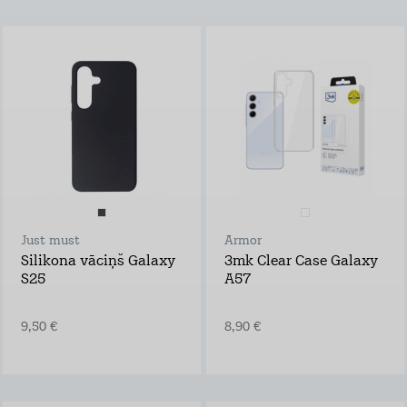
Uzzināt vairāk
10,98 €/mēn.
Just must
Armor
Silikona vāciņš Galaxy
3mk Clear Case Galaxy
S25
A57
9,50 €
8,90 €