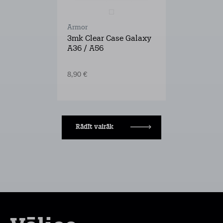
Armor
3mk Clear Case Galaxy
A36 / A56
8,90 €
Rādīt vairāk