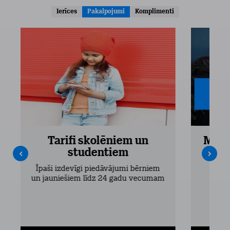
Ierīces
Pakalpojumi
Komplimenti
Tarifi skolēniem un
Mobi
studentiem
Pieejam
Īpaši izdevīgi piedāvājumi bērniem
un jauniešiem līdz 24 gadu vecumam