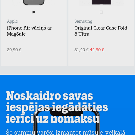
Apple
Samsung
iPhone Air vāciņš ar
Original Clear Case Fold
MagSafe
8 Ultra
29,90 €
31,40 €
44,90 €
Noskaidro savas
iespējas iegādāties
ierīci uz nomaksu
Šo summu varēsi izmantot mūsu e-veikalā