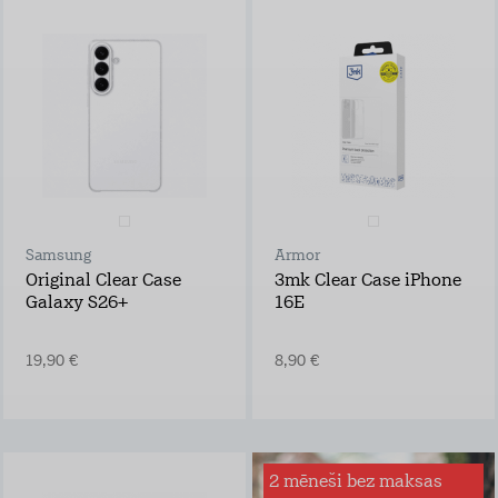
Samsung
Armor
Original Clear Case
3mk Clear Case iPhone
Galaxy S26+
16E
19,90 €
8,90 €
2 mēneši bez maksas