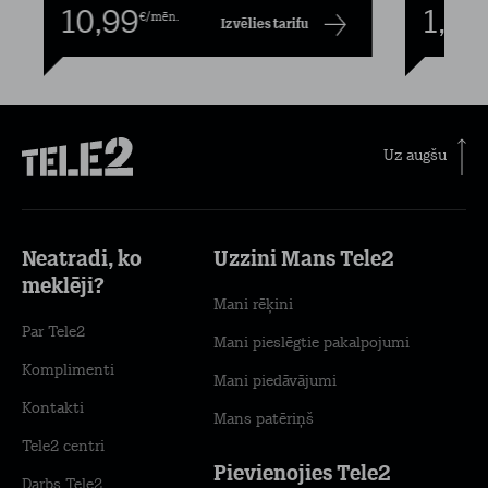
10,99
1,00
€/mēn.
Izvēlies tarifu
Uz augšu
Neatradi, ko
Uzzini Mans Tele2
meklēji?
Mani rēķini
Par Tele2
Mani pieslēgtie pakalpojumi
Komplimenti
Mani piedāvājumi
Kontakti
Mans patēriņš
Tele2 centri
Pievienojies Tele2
Darbs Tele2