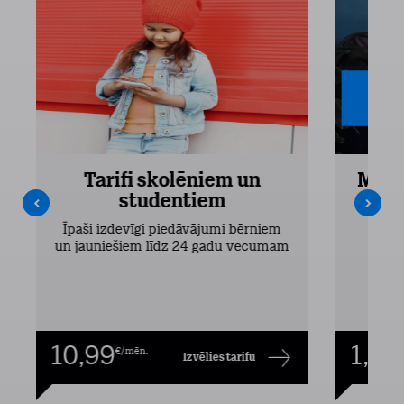
Tarifi skolēniem un
Mobi
studentiem
Pieejam
Īpaši izdevīgi piedāvājumi bērniem
un jauniešiem līdz 24 gadu vecumam
10,99
1,00
€/mēn.
Izvēlies tarifu