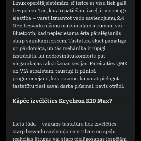
Linux operētājsistēmām, šī ierīce ar visu tiek galā
bez pūlēm. Tas, kas to patiešām izceļ, ir vispusīgā
elastība – varat izmantot vadu savienojumu, 2,4
GHz bezvadu režīmu maksimālam ātrumam vai
Bluetooth, kad nepieciešama ērta pārslēgšanās
starp vairākām ierīcēm. Tastatūra šķiet pamatīga
un pārdomāta, un tās mehānika ir rūpīgi
izstrādāta, lai nodrošinātu komfortu pat
visgarākajās rakstīšanas sesijās. Pateicoties QMK
un VIA atbalstam, taustiņi ir pilnībā
programmējami, kas nozīmē, ka varat pielāgot
tastatūru tieši savai darba plūsmai, nevis otrādi.
Kāpēc izvēlēties Keychron K10 Max?
Lieta tāda – vairums tastatūru liek izvēlēties
starp bezvadu savienojuma ērtībām un spēļu
reakcijas ātrumu vai starp pielāgošanas iespējām