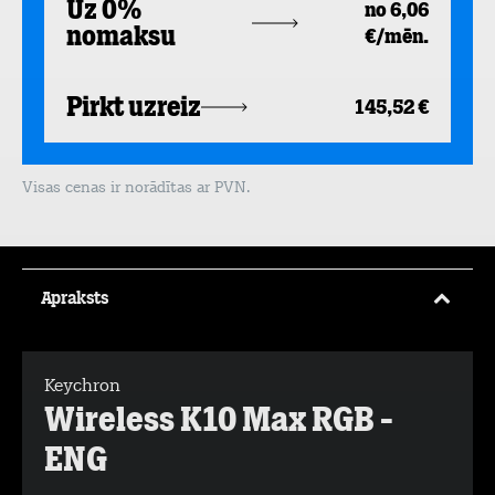
Uz 0%
no 6,06
nomaksu
€/mēn.
Pirkt uzreiz
145,52 €
Visas cenas ir norādītas ar PVN.
Apraksts
Keychron
Wireless K10 Max RGB -
ENG