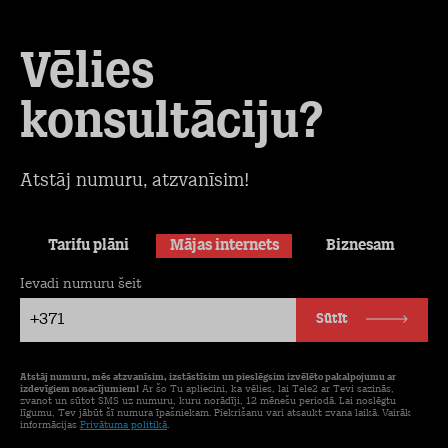
Vēlies
konsultāciju?
Atstāj numuru, atzvanīsim!
Tarifu plāni
Mājas internets
Biznesam
Ievadi numuru šeit
+371
Sūtīt
Atstāj numuru, mēs atzvanīsim, izstāstīsim un pieslēgsim izvēlēto pakalpojumu ar
izdevīgiem nosacījumiem!
Ar šo Tu apliecini, ka vēlies, lai Tele2 ar Tevi sazinās,
zvanot un sūtot SMS uz numuru, kuru norādīji, 12 mēnešu periodā. Lai noslēgtu
līgumu, Tev jābūt šī numura īpašniekam. Piekrišanu vari atsaukt zvana laikā. Vairāk
informācijas
Privātuma politikā
.