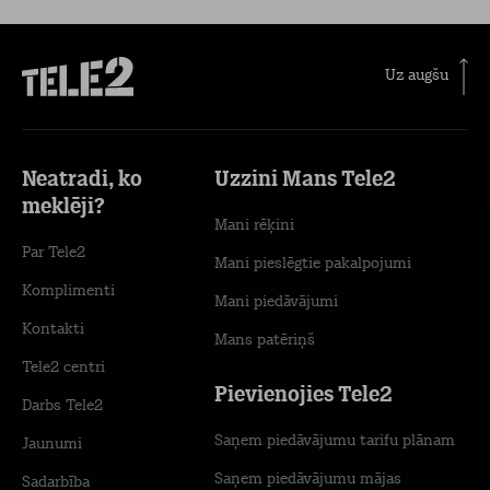
Uz augšu
Neatradi, ko
Uzzini Mans Tele2
meklēji?
Mani rēķini
Par Tele2
Mani pieslēgtie pakalpojumi
Komplimenti
Mani piedāvājumi
Kontakti
Mans patēriņš
Tele2 centri
Pievienojies Tele2
Darbs Tele2
Saņem piedāvājumu tarifu plānam
Jaunumi
Saņem piedāvājumu mājas
Sadarbība