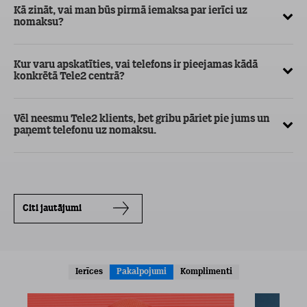
Kā zināt, vai man būs pirmā iemaksa par ierīci uz
nomaksu?
Kur varu apskatīties, vai telefons ir pieejamas kādā
konkrētā Tele2 centrā?
Vēl neesmu Tele2 klients, bet gribu pāriet pie jums un
paņemt telefonu uz nomaksu.
Citi jautājumi
Ierīces
Pakalpojumi
Komplimenti