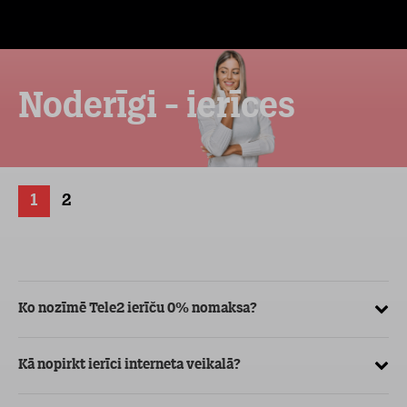
Noderīgi - ierīces
1
2
Ko nozīmē Tele2 ierīču 0% nomaksa?
Kā
ve
Kā nopirkt ierīci interneta veikalā?
Kā
ma