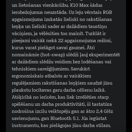
un lietošanas vienkāršību. K10 Max šādus
ierobežojumus neuzstāda. Uz leju vērstais RGB
apgaismojums izskatās lieliski no rakstīšanas
leņķa un lieliski sader ar dažādiem taustiņu
vāciņiem, ja vēlēsities tos mainīt. Turklāt ir
pieejami vairāk nekā 22 apgaismojuma režīmi,
kurus varat pielāgot savai gaumei. Ātri
nomaināmie (hot-swap) slēdži ļauj eksperimentēt
ar dažādiem slēdžu veidiem bez lodēšanas vai
tehniskiem sarežģījumiem. Savukārt
ergonomiskais atbalsts ar vairākiem
regulējamiem rakstīšanas leņķiem saudzē jūsu
plaukstu locītavas garu darba cēlienu laikā.
Atšķirībā no ierīcēm, kas liek izvēlēties starp
spēlēšanu un darba produktivitāti, šī tastatūra
nodrošina izcilu veiktspēju gan ar ātro 2,4 GHz
savienojumu, gan Bluetooth 5.1. Jūs iegūstat
instrumentu, kas pielāgojas jūsu darba stilam.