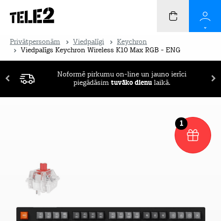
Privātpersonām
Viedpalīgi
Keychron
Viedpalīgs Keychron Wireless K10 Max RGB - ENG
Noformē pirkumu on-line un jauno ierīci
piegādāsim
tuvāko dienu
laikā.
1