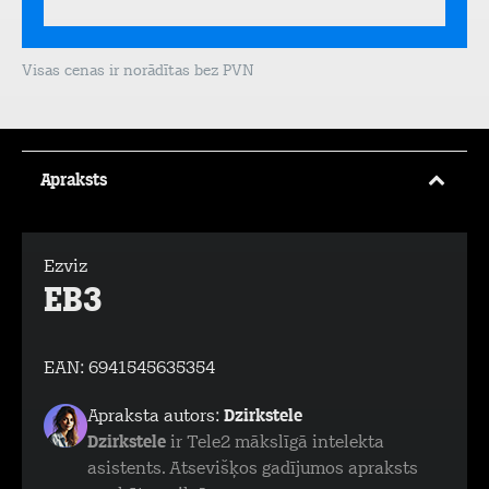
Visas cenas ir norādītas bez PVN
Apraksts
Ezviz
EB3
EAN:
6941545635354
Apraksta autors:
Dzirkstele
Dzirkstele
ir Tele2 mākslīgā intelekta
asistents. Atsevišķos gadījumos apraksts