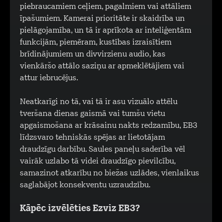
piebraucamiem ceļiem, pagalmiem vai attāliem
īpašumiem. Kamerai prioritāte ir skaidrība un
pielāgojamība, un tā ir aprīkota ar inteliģentām
funkcijām, piemēram, kustības izraisītiem
brīdinājumiem un divvirzienu audio, kas
vienkāršo attālo saziņu ar apmeklētājiem vai
attur iebrucējus.
Neatkarīgi no tā, vai tā ir asu vizuālo attēlu
tveršana dienas gaismā vai tumšu vietu
apgaismošana ar krāsainu nakts redzamību, EB3
līdzsvaro tehniskās spējas ar lietotājam
draudzīgu darbību. Saules paneļu saderība vēl
vairāk uzlabo tā videi draudzīgo pievilcību,
samazinot atkarību no biežas uzlādes, vienlaikus
saglabājot konsekventu uzraudzību.
Kāpēc izvēlēties Ezviz EB3?