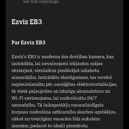
var būt nepilnīgs.
Ezviz EB3
Par Ezviz EB3
Ezviz's EB3 ir moderna āra drošības kamera, kas
izstrādāta, lai nevainojami iekļautos mājas
eksterjerā, vienlaikus piedāvājot uzlabotu
aizsardzību. Izstrādāts elastīgumam, tas novērš
nepieciešamību pēc sarežģītas elektroinstalācijas,
tā vietā paļaujoties uz izturīgu akumulatoru un
Wi-Fi savienojumu, lai nodrošinātu 24/7
uzraudzību. Tā laikapstākļu necaurlaidīgais
korpuss nodrošina uzticamību skarbos apstākļos,
sākot no tveicīgām vasarām līdz aukstām
ziemām, padarot to ideāli piemērotu