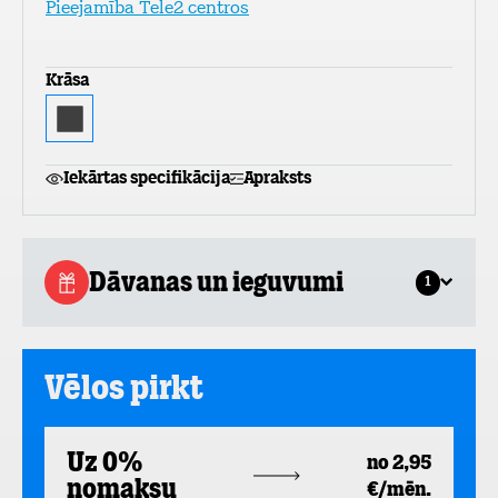
Pieejamība Tele2 centros
Krāsa
Iekārtas specifikācija
Apraksts
Dāvanas un ieguvumi
1
Vēlos pirkt
Uz 0%
no 2,95
nomaksu
€/mēn.