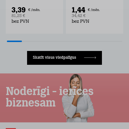
3,39
1,44
€ /mēn.
€ /mēn.
81,25 €
34,42 €
bez PVN
bez PVN
Skatīt visus viedpalīgus
Noderīgi - ierīces
biznesam