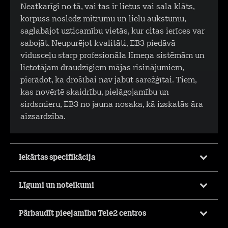
Neatkarīgi no tā, vai tas ir lietus vai sala klāts,
korpuss noslēdz mitrumu un lielu aukstumu,
saglabājot uzticamību vietās, kur citas ierīces var
sabojāt. Neupurējot kvalitāti, EB3 piedāvā
vidusceļu starp profesionāla līmeņa sistēmām un
lietotājam draudzīgiem mājas risinājumiem,
pierādot, ka drošībai nav jābūt sarežģītai. Tiem,
kas novērtē skaidrību, pielāgojamību un
sirdsmieru, EB3 no jauna nosaka, kā izskatās āra
aizsardzība.
Iekārtas specifikācija
Līgumi un noteikumi
Pārbaudīt pieejamību Tele2 centros