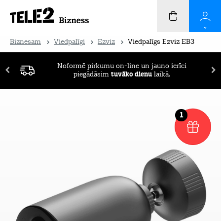
Biznesam
Viedpalīgi
Ezviz
Viedpalīgs Ezviz EB3
Noformē pirkumu on-line un jauno ierīci
piegādāsim
tuvāko dienu
laikā.
1