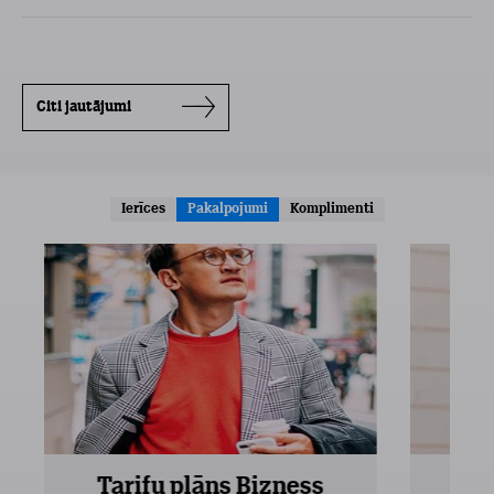
Citi jautājumi
Ierīces
Pakalpojumi
Komplimenti
Tarifu plāns Bizness
Ta