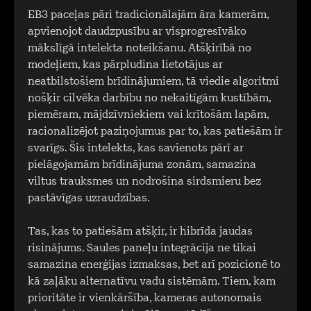
EB3 paceļas pāri tradicionālajām āra kamerām,
apvienojot daudzpusību ar visprogresīvāko
mākslīgā intelekta noteikšanu. Atšķirībā no
modeļiem, kas pārpludina lietotājus ar
neatbilstošiem brīdinājumiem, tā viedie algoritmi
nošķir cilvēka darbību no nekaitīgām kustībām,
piemēram, mājdzīvniekiem vai krītošām lapām,
racionalizējot paziņojumus par to, kas patiešām ir
svarīgs. Šis intelekts, kas savienots pārī ar
pielāgojamām brīdinājuma zonām, samazina
viltus trauksmes un nodrošina sirdsmieru bez
pastāvīgas uzraudzības.
Tas, kas to patiešām atšķir, ir hibrīda jaudas
risinājums. Saules paneļu integrācija ne tikai
samazina enerģijas izmaksas, bet arī pozicionē to
kā zaļāku alternatīvu vadu sistēmām. Tiem, kam
prioritāte ir vienkāršība, kameras autonomais