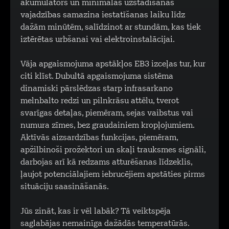
akumulators un minimālās uzstādīšanas
vajadzības samazina iestatīšanas laiku līdz
dažām minūtēm, salīdzinot ar stundām, kas tiek
iztērētas urbšanai vai elektroinstalācijai.
Vāja apgaismojuma apstākļos EB3 izceļas tur, kur
citi klīst. Dubultā apgaismojuma sistēma
dinamiski pārslēdzas starp infrasarkano
melnbalto redzi un pilnkrāsu attēlu, tverot
svarīgas detaļas, piemēram, sejas vaibstus vai
numura zīmes, bez graudainiem kropļojumiem.
Aktīvās aizsardzības funkcijas, piemēram,
apžilbinoši prožektori un skaļi trauksmes signāli,
darbojas arī kā redzams atturēšanas līdzeklis,
ļaujot potenciālajiem iebrucējiem apstāties pirms
situāciju saasināšanās.
Jūs zināt, kas ir vēl labāk? Tā veiktspēja
saglabājas nemainīga dažādās temperatūrās.