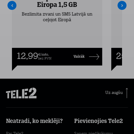
Eiropa 1,5 GB
Bezlimita zvani un SMS Latvijā un
Bezli
ceļojot Eiropā
12,99
25,9
€/mēn.
Vairāk
bez PVN
Uz augšu
Neatradi, ko meklēji?
Pievienojies Tele2
Par Tele2
Saņem piedāvājumu