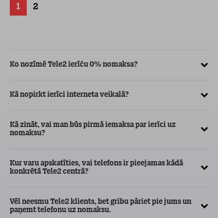
1
2
Ko nozīmē Tele2 ierīču 0% nomaksa?
Kā
ve
Kā nopirkt ierīci interneta veikalā?
Kā
ma
Kā zināt, vai man būs pirmā iemaksa par ierīci uz
nomaksu?
Kur varu apskatīties, vai telefons ir pieejamas kādā
konkrētā Tele2 centrā?
Vēl neesmu Tele2 klients, bet gribu pāriet pie jums un
paņemt telefonu uz nomaksu.