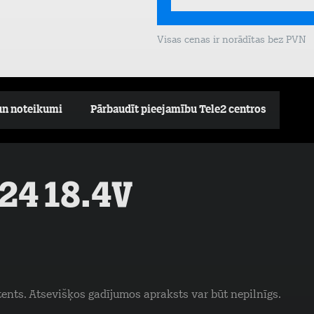
Visas cenas ir norādītas bez PVN
un noteikumi
Pārbaudīt pieejamību Tele2 centros
C24 18.4V
tents. Atsevišķos gadījumos apraksts var būt nepilnīgs.