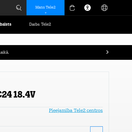
Mans Tele2
tbalsts
Darbs Tele2
aikā.
C24 18.4V
Pieejamība Tele2 centros