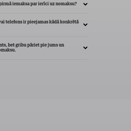
 pirmā iemaksa par ierīci uz nomaksu?
vai telefons ir pieejamas kādā konkrētā
ts, bet gribu pāriet pie jums un
nomaksu.