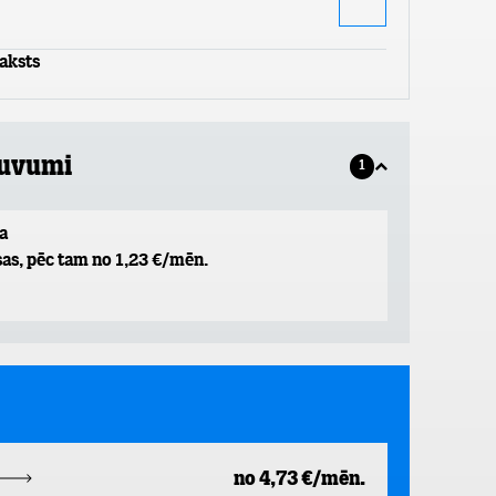
aksts
guvumi
1
a
as, pēc tam no 1,23 €/mēn.
no 4,73 €/mēn.