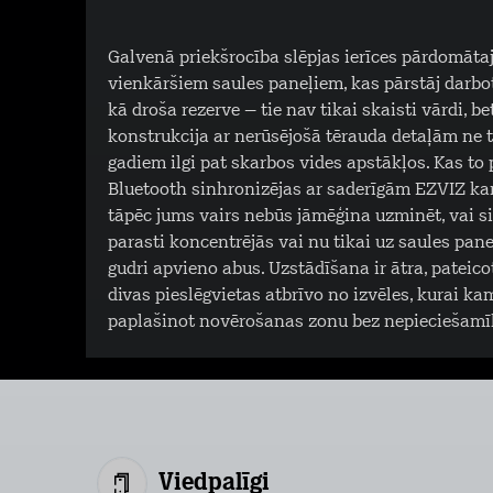
Galvenā priekšrocība slēpjas ierīces pārdomātaj
vienkāršiem saules paneļiem, kas pārstāj darbo
kā droša rezerve – tie nav tikai skaisti vārdi, b
konstrukcija ar nerūsējošā tērauda detaļām ne tik
gadiem ilgi pat skarbos vides apstākļos. Kas to
Bluetooth sinhronizējas ar saderīgām EZVIZ kam
tāpēc jums vairs nebūs jāmēģina uzminēt, vai si
parasti koncentrējās vai nu tikai uz saules paneļ
gudri apvieno abus. Uzstādīšana ir ātra, pateic
divas pieslēgvietas atbrīvo no izvēles, kurai ka
paplašinot novērošanas zonu bez nepieciešamīb
Viedpalīgi