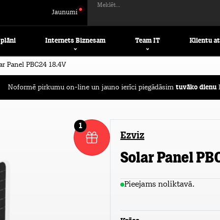
Meklēt...
Jaunumi
 plāni
Internets Biznesam
Team IT
Klientu a
ar Panel PBC24 18.4V
Noformē pirkumu on-line un jauno ierīci piegādāsim
tuvāko dienu
l
1
Ezviz
Solar Panel PB
Pieejams noliktavā.