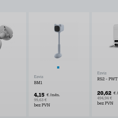
Ezviz
Ezviz
RS2 - PWT
BM1
20,62
€ 
4,15
€ /mēn.
494,94 €
99,63 €
bez PVN
bez PVN