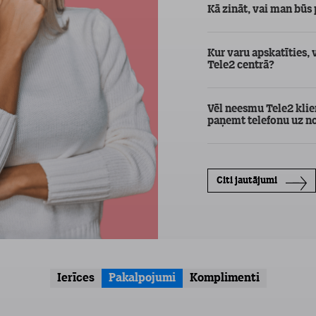
Kā zināt, vai man būs
Kur varu apskatīties, 
Tele2 centrā?
Vēl neesmu Tele2 klien
paņemt telefonu uz 
Citi jautājumi
Ierīces
Pakalpojumi
Komplimenti