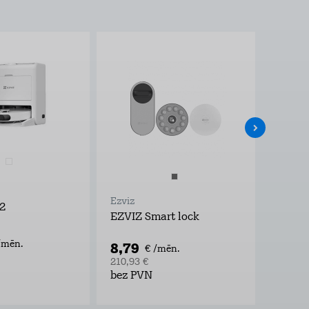
Ezviz
Ezviz
2
EZVIZ Smart lock
CS-H9
/mēn.
8,79
4,69
€ /mēn.
210,93 €
112,40 
bez PVN
bez P