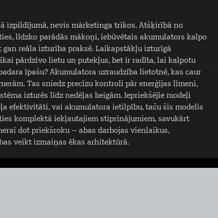
ā izpildījumā, nevis mārketinga trikos. Atšķirībā no
ties, līdzko parādās mākoņi, iebūvētais akumulators kalpo
et gan reāla izturība praksē. Laikapstākļu izturīgā
ai pārdzīvo lietu un putekļus, bet ir radīta, lai kalpotu
 padara īpašu? Akumulatora uzraudzība lietotnē, kas caur
erām. Tas sniedz precīzu kontroli pār enerģijas līmeni,
stēma izturēs līdz nedēļas beigām. Iepriekšējie modeļi
a efektivitāti, vai akumulatora ietilpību, taču šis modelis
oties komplektā iekļautajiem stiprinājumiem, savukārt
merai dot priekšroku – abas darbojas vienlaikus,
as veikt izmaiņas ēkas arhitektūrā.