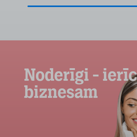
Noderīgi - ierī
biznesam