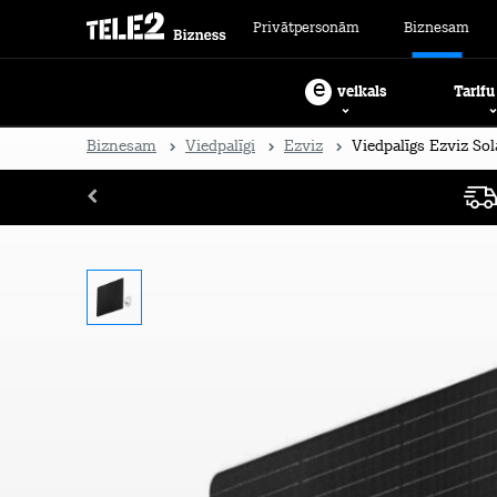
Privātpersonām
Biznesam
e
Tarifu
veikals
Biznesam
Viedpalīgi
Ezviz
Viedpalīgs Ezviz Sol