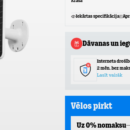
Krāsa
Iekārtas specifikācija
Apr
Dāvanas un ie
Interneta drošīb
2 mēn. bez maks
Lasīt vairāk
Vēlos pirkt
Uz 0% nomaksu