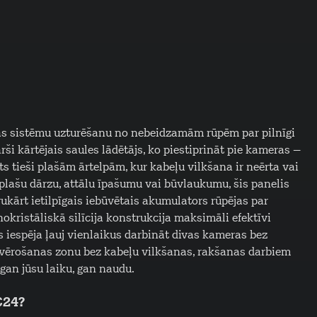
as sistēmu uzturēšanu no nebeidzamām rūpēm par pilnīgi
ši kārtējais saules lādētājs, ko piestiprināt pie kameras –
īts tieši plašām ārtelpām, kur kabeļu vilkšana ir neērta vai
 plašu dārzu, attālu īpašumu vai būvlaukumu, šis panelis
kārt ietilpīgais iebūvētais akumulators rūpējas par
kristāliskā silīcija konstrukcija maksimāli efektīvi
s iespēja ļauj vienlaikus darbināt divas kameras bez
ērošanas zonu bez kabeļu vilkšanas, rakšanas darbiem
 gan jūsu laiku, gan naudu.
C24?