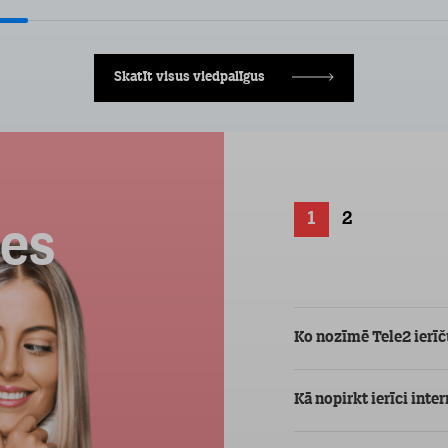
Skatīt visus viedpalīgus
1
2
ces
Ko nozīmē Tele2 ier
Kā nopirkt ierīci inte