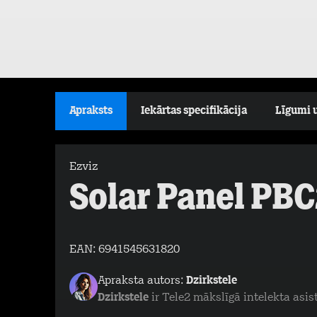
Apraksts
Iekārtas specifikācija
Līgumi 
Ezviz
Solar Panel PB
EAN:
6941545631820
Apraksta autors:
Dzirkstele
Dzirkstele
ir Tele2 mākslīgā intelekta asis