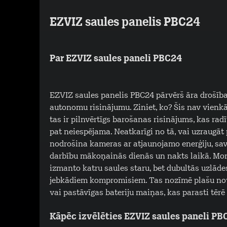
EZVIZ saules panelis PBC24
Par EZVIZ saules paneli PBC24
EZVIZ saules panelis PBC24 pārvērš āra drošīb
autonomu risinājumu. Ziniet, ko? Šis nav vienkār
tas ir pilnvērtīgs barošanas risinājums, kas rad
pat neiespējama. Neatkarīgi no tā, vai uzraugāt
nodrošina kameras ar atjaunojamo enerģiju, savu
darbību mākoņainās dienās un nakts laikā. Mono
izmanto katru saules staru, bet dubultās uzlāde
jebkādiem kompromisiem. Tas nozīmē plašu nov
vai pastāvīgas bateriju maiņas, kas parasti tērē
Kāpēc izvēlēties EZVIZ saules paneli PB