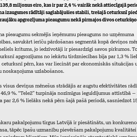
135,8 miljonus eiro, kas ir par 2,4 % vairāk nekā attiecīgajā peri
a izaugsmes rādītāji saglabājušies stabili, trešajā ceturksnī pie
raujāku apgrozījuma pieaugumu nekā pirmajos divos ceturkšņo
ma pieaugumu sekmējis ieņēmumu pieaugums no uzņēmuma
ības, savukārt ierīču pārdošanas segmentā kopā deviņos mē
eliels kritums, jo iedzīvotāji ir piesardzīgi savos pirkumos. 
turksnī apgrozījums no iekārtu tirdzniecības bija par 1,3 % li
ā ceturksnī pērn, kas var liecināt par ekonomiskās situācijas 
ju noskaņojuma uzlabošanos.
isus deviņus mēnešus strādājis ar augstu efektivitātes rādī
46,9 %. “Tele2” turpināja nozīmīgus ieguldījumus attīstībā – 
a par 2,6 % lielāks nekā pērn šajā pašā periodā, sasniedzot 15
karu pakalpojumu tirgus Latvijā ir piesātināts, un konkurenc
 asa, tāpēc īpašu uzmanību pievēršam pakalpojumu kvalitātei