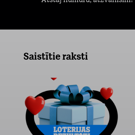
Atstāj numuru, atzvanīsim!
Saistītie raksti