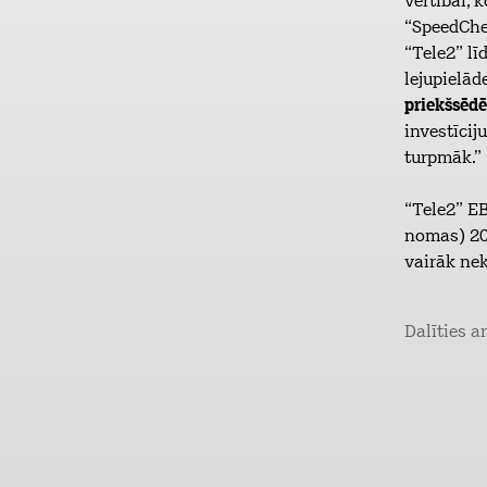
vērtībai, 
“SpeedChek
“Tele2” lī
lejupielād
priekšsēdē
investīciju
turpmāk.”
“Tele2” E
nomas) 202
vairāk nek
Dalīties a