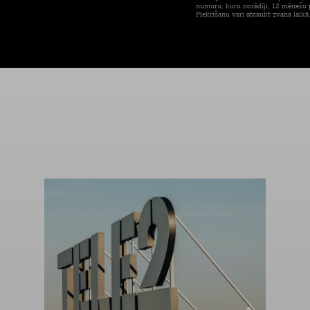
numuru, kuru norādīji, 12 mēnešu p
Piekrišanu vari atsaukt zvana laikā