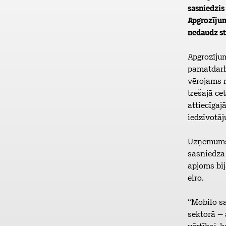
sasniedzis 
Apgrozījum
nedaudz st
Apgrozīju
pamatdarb
vērojams n
trešajā ce
attiecīgaj
iedzīvotā
Uzņēmums v
sasniedza 
apjoms bij
eiro.
“Mobilo sa
sektorā –