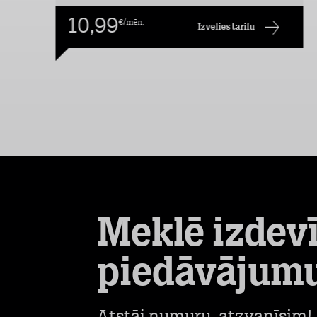
10,99
€/mēn.
Izvēlies tarifu
Meklē izdev
piedāvājum