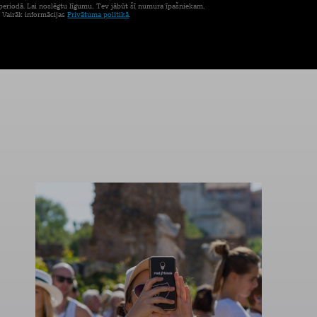
eriodā. Lai noslēgtu līgumu, Tev jābūt šī numura īpašniekam.
. Vairāk informācijas
Privātuma politikā
.