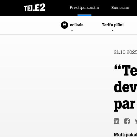
Privātpersonām
Biznesam
e
Tarifu plāni
veikals
21.10.202
“Te
dev
par
Multipaka