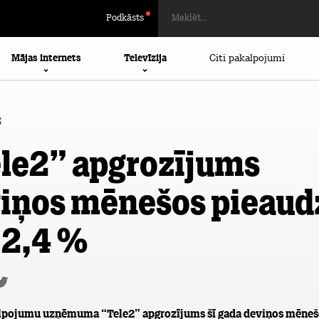
Podkāsts
Mājas internets
Televīzija
Citi pakalpojumi
5
le2” apgrozījums
iņos mēnešos pieaud
 2,4 %
lpojumu uzņēmuma “Tele2” apgrozījums šī gada deviņos mēneš