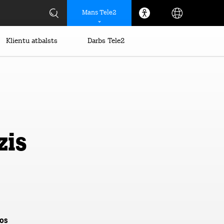
Mans Tele2
Klientu atbalsts
Darbs Tele2
zis
os