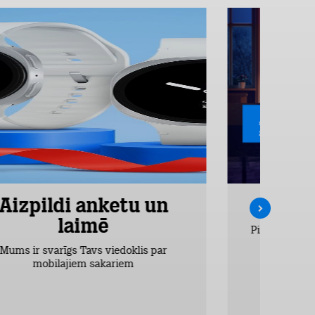
Aizpildi anketu un
Inte
laimē
Pirmos 2 mēn
vieglākais
Mums ir svarīgs Tavs viedoklis par
dr
mobilajiem sakariem