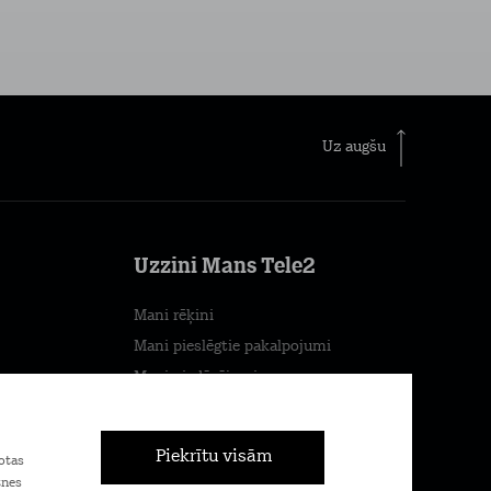
Uz augšu
Uzzini Mans Tele2
Mani rēķini
Mani pieslēgtie pakalpojumi
Mani piedāvājumi
Mans patēriņš
Piekrītu visām
otas
Pievienojies Tele2
tnes