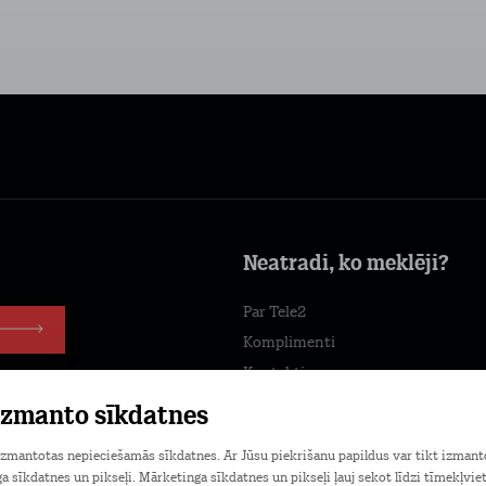
Neatradi, ko meklēji?
Par Tele2
Komplimenti
Kontakti
Tele2 centri
 izmanto sīkdatnes
Darbs Tele2
 izmantotas nepieciešamās sīkdatnes. Ar Jūsu piekrišanu papildus var tikt izmant
Jaunumi
a sīkdatnes un pikseļi. Mārketinga sīkdatnes un pikseļi ļauj sekot līdzi tīmekļvie
fonā!