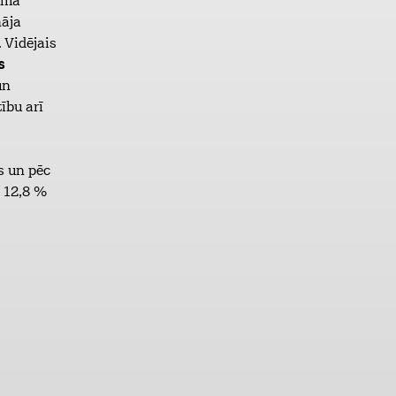
muma
nāja
 Vidējais
s
un
tību arī
s un pēc
r 12,8 %