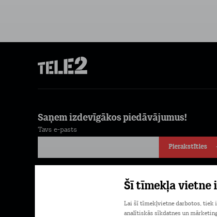
Saņem izdevīgākos piedāvājumus!
Tavs e-pasts
Pierakstīties
Piekrītu komerciālu ziņu saņemšanai e-pastā. Papildu
Šī tīmekļa vietne
informācija
Privātuma politikā.
Lai šī tīmekļvietne darbotos, tiek
analītiskās sīkdatnes un mārketing
Lejupielādē Mans Tele2 lietotni savā tele