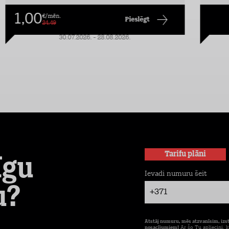
1,00
€/mēn.
Pieslēgt
24,49
30.07.2026. - 28.08.2026.
Tarifu plāni
īgu
Ievadi numuru šeit
u?
+371
Atstāj numuru, mēs atzvanīsim, izs
nosacījumiem!
Ar šo Tu apliecini, k