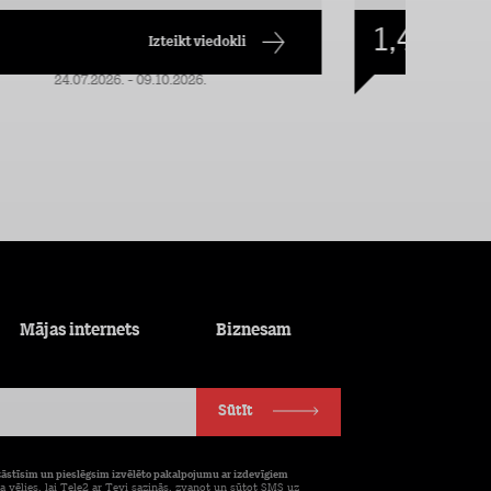
1,49
€/mēn.
Izteikt viedokli
24.07.2026. - 09.10.2026.
Mājas internets
Biznesam
Sūtīt
tāstīsim un pieslēgsim izvēlēto pakalpojumu ar izdevīgiem
a vēlies, lai Tele2 ar Tevi sazinās, zvanot un sūtot SMS uz