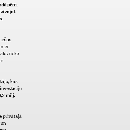
odā pērn.
dzīvojot
s.
nešos
Tomēr
elāks nekā
un
tāju, kas
investīciju
,3 milj.
e privātajā
 un