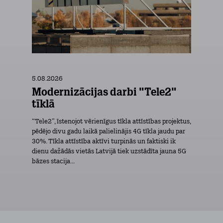
5.08.2026
Modernizācijas darbi "Tele2"
tīklā
“Tele2”, īstenojot vērienīgus tīkla attīstības projektus,
pēdējo divu gadu laikā palielinājis 4G tīkla jaudu par
30%. Tīkla attīstība aktīvi turpinās un faktiski ik
dienu dažādās vietās Latvijā tiek uzstādīta jauna 5G
bāzes stacija...