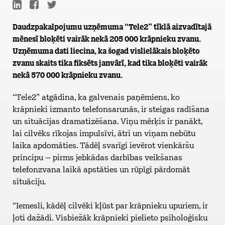
Daudzpakalpojumu uzņēmuma “Tele2” tīklā aizvadītajā
mēnesī bloķēti vairāk nekā 205 000 krāpnieku zvanu.
Uzņēmuma dati liecina, ka šogad vislielākais bloķēto
zvanu skaits tika fiksēts janvārī, kad tika bloķēti vairāk
nekā 570 000 krāpnieku zvanu.
“Tele2” atgādina, ka galvenais paņēmiens, ko
krāpnieki izmanto telefonsarunās, ir steigas radīšana
un situācijas dramatizēšana. Viņu mērķis ir panākt,
lai cilvēks rīkojas impulsīvi, ātri un viņam nebūtu
laika apdomāties. Tādēļ svarīgi ievērot vienkāršu
principu – pirms jebkādas darbības veikšanas
telefonzvana laikā apstāties un rūpīgi pārdomāt
situāciju.
“Iemesli, kādēļ cilvēki kļūst par krāpnieku upuriem, ir
ļoti dažādi. Visbiežāk krāpnieki pielieto psiholoģisku