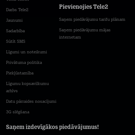
Pievienojies Tele2
Darbs Tele2
Saņem piedāvājumu tarifu plānam
Jaunumi
Saņem piedāvājumu mājas
Sadarbība
internetam
Sūtīt SMS
Līgumi un noteikumi
Privātuma politika
Piekļūstamība
Līgumu kopsavilkumu
arhīvs
Datu pārraides nosacījumi
3G slēgšana
Saņem izdevīgākos piedāvājumus!