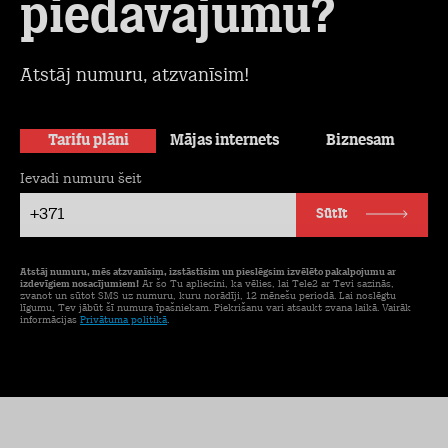
piedāvājumu?
Atstāj numuru, atzvanīsim!
Tarifu plāni
Mājas internets
Biznesam
Ievadi numuru šeit
+371
Sūtīt
Atstāj numuru, mēs atzvanīsim, izstāstīsim un pieslēgsim izvēlēto pakalpojumu ar
izdevīgiem nosacījumiem!
Ar šo Tu apliecini, ka vēlies, lai Tele2 ar Tevi sazinās,
zvanot un sūtot SMS uz numuru, kuru norādīji, 12 mēnešu periodā. Lai noslēgtu
līgumu, Tev jābūt šī numura īpašniekam. Piekrišanu vari atsaukt zvana laikā. Vairāk
informācijas
Privātuma politikā
.