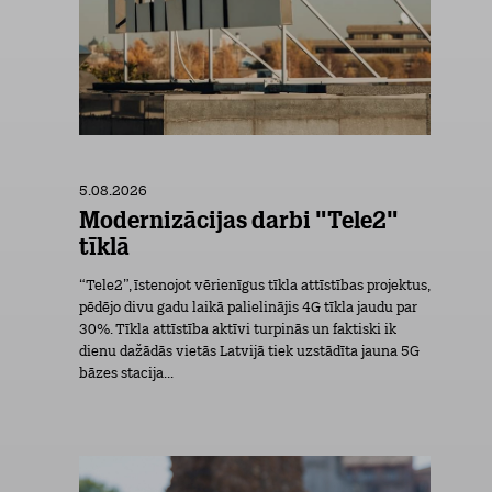
5.08.2026
Modernizācijas darbi "Tele2"
tīklā
“Tele2”, īstenojot vērienīgus tīkla attīstības projektus,
pēdējo divu gadu laikā palielinājis 4G tīkla jaudu par
30%. Tīkla attīstība aktīvi turpinās un faktiski ik
dienu dažādās vietās Latvijā tiek uzstādīta jauna 5G
bāzes stacija...