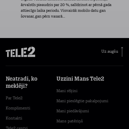
ārvalstīs pieaudzis par 20 %, salīdzinot ar pērnā gada
attiecīgo laika periodu. Visvairāk mobilo datu gan
šovasar, gan pērn vasarā...
Uz augšu
Neatradi, ko
Uzzini Mans Tele2
meklēji?
Mani rēķini
Par Tele2
Mani pieslēgtie pakalpojumi
Komplimenti
Mani piedāvājumi
Kontakti
Mans patēriņš
Tele2 centri