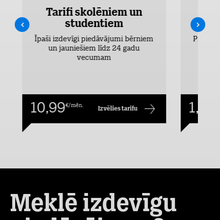
Tarifi skolēniem un
studentiem
Īpaši izdevīgi piedāvājumi bērniem
Pieejams
un jauniešiem līdz 24 gadu
vecumam
10,99
1,00
€/mēn.
€
Izvēlies tarifu
2
3
Meklē izdevīgu