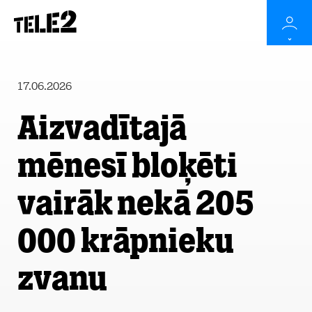
17.06.2026
Aizvadītajā
mēnesī bloķēti
vairāk nekā 205
000 krāpnieku
zvanu