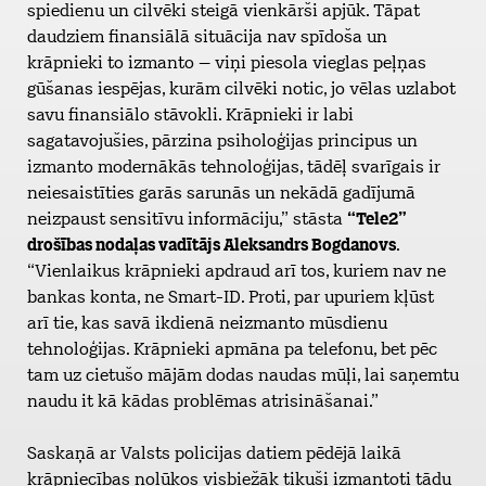
spiedienu un cilvēki steigā vienkārši apjūk. Tāpat
daudziem finansiālā situācija nav spīdoša un
krāpnieki to izmanto – viņi piesola vieglas peļņas
gūšanas iespējas, kurām cilvēki notic, jo vēlas uzlabot
savu finansiālo stāvokli. Krāpnieki ir labi
sagatavojušies, pārzina psiholoģijas principus un
izmanto modernākās tehnoloģijas, tādēļ svarīgais ir
neiesaistīties garās sarunās un nekādā gadījumā
neizpaust sensitīvu informāciju,” stāsta
“Tele2”
drošības nodaļas vadītājs Aleksandrs Bogdanovs
.
“Vienlaikus krāpnieki apdraud arī tos, kuriem nav ne
bankas konta, ne Smart-ID. Proti, par upuriem kļūst
arī tie, kas savā ikdienā neizmanto mūsdienu
tehnoloģijas. Krāpnieki apmāna pa telefonu, bet pēc
tam uz cietušo mājām dodas naudas mūļi, lai saņemtu
naudu it kā kādas problēmas atrisināšanai.”
Saskaņā ar Valsts policijas datiem pēdējā laikā
krāpniecības nolūkos visbiežāk tikuši izmantoti tādu