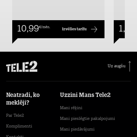
10,99
1,00
€/mēn.
Izvēlies tarifu
Uz augšu
Neatradi, ko
Uzzini Mans Tele2
meklēji?
Mani rēķini
Par Tele2
Mani pieslēgtie pakalpojumi
Komplimenti
Mani piedāvājumi