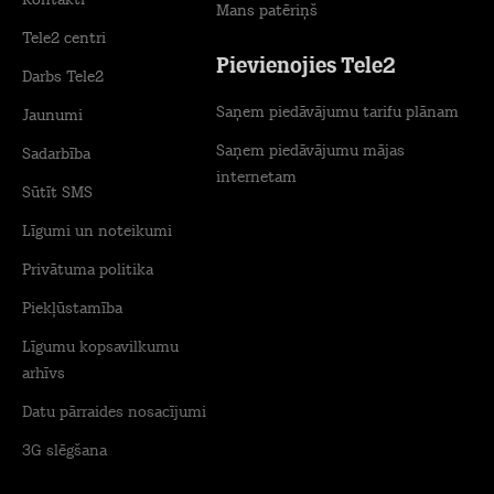
Kontakti
Mans patēriņš
Tele2 centri
Pievienojies Tele2
Darbs Tele2
Saņem piedāvājumu tarifu plānam
Jaunumi
Saņem piedāvājumu mājas
Sadarbība
internetam
Sūtīt SMS
Līgumi un noteikumi
Privātuma politika
Piekļūstamība
Līgumu kopsavilkumu
arhīvs
Datu pārraides nosacījumi
3G slēgšana