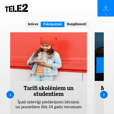
Ierīces
Pakalpojumi
Komplimenti
Tarifi skolēniem un
Mobi
studentiem
Pieejam
Īpaši izdevīgi piedāvājumi bērniem
un jauniešiem līdz 24 gadu vecumam