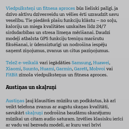
Viedpulksteņi un fitnesa aproces
būs lieliski palīgi, ja
dzīvo aktīvu dzīvesveidu un vēlies ērti uzraudzīt savu
veselību. Tie piedāvā plašu funkciju klāstu – no soļu,
kaloriju un miega kvalitātes uzskaites līdz 24/7
sirdsdarbības un stresa līmeņa mērīšanai. Daudzi
modeļi atbalsta GPS funkciju treniņu maršrutu
fiksēšanai, ir ūdensizturīgi un nodrošina iespēju
saņemt ziņojumus, zvanus un citus paziņojumus.
Tele2 e-veikalā
vari iegādāties
Samsung
,
Huawei
,
Xiaomi
,
Suunto
,
Huami
,
Garmin
,
Garett
,
Mobvoi
vai
FitBit
zīmola viedpulksteņus un fitnesa aproces.
Austiņas un skaļruņi
Austiņas
ļauj klausīties mūziku un podkāstus, kā arī
veikt telefona zvanus ar augstu skaņas kvalitāti,
savukārt
skaļruņi
nodrošina baudāmu skanējumu
mūzikai un citam audio saturam. Izvēlies klasisku ierīci
ar vadu vai bezvadu modeli, ar kuru vari brīvi