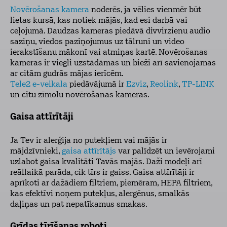
Novērošanas kamera
noderēs, ja vēlies vienmēr būt
lietas kursā, kas notiek mājās, kad esi darbā vai
ceļojumā. Daudzas kameras piedāvā divvirzienu audio
saziņu, viedos paziņojumus uz tālruni un video
ierakstīšanu mākonī vai atmiņas kartē. Novērošanas
kameras ir viegli uzstādāmas un bieži arī savienojamas
ar citām gudrās mājas ierīcēm.
Tele2 e-veikala
piedāvājumā ir
Ezviz
,
Reolink
,
TP-LINK
un citu zīmolu novērošanas kameras.
Gaisa attīrītāji
Ja Tev ir alerģija no putekļiem vai mājās ir
mājdzīvnieki,
gaisa attīrītājs
var palīdzēt un ievērojami
uzlabot gaisa kvalitāti Tavās majās. Daži modeļi arī
reāllaikā parāda, cik tīrs ir gaiss. Gaisa attīrītāji ir
aprīkoti ar dažādiem filtriem, piemēram, HEPA filtriem,
kas efektīvi noņem putekļus, alergēnus, smalkās
daļiņas un pat nepatīkamus smakas.
Grīdas tīrīšanas roboti