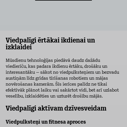
Viedpalīgi ērtākai ikdienai un
izklaidei
Mūsdienu tehnoloģijas piedāvā daudz dažādu
viedierīču, kas padara ikdienu ērtāku, drošāku un
interesantāku – sākot no viedpulksteņiem un bezvadu
austiņām līdz grīdas tīrīšanas robotiem un mājas
novērošanas kamerām. Šīs ierīces palīdz ne tikai
efektīvāk plānot laiku vai sakārtot vidi, bet arī uzlabot
veselību, izklaidēties un uzturēt drošību mājās.
Viedpalīgi aktīvam dzīvesveidam
Viedpulksteņi un fitnesa aproces