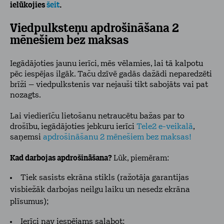
ielūkojies
šeit
.
Viedpulksteņu apdrošināšana 2
mēnešiem bez maksas
Iegādājoties jaunu ierīci, mēs vēlamies, lai tā kalpotu
pēc iespējas ilgāk. Taču dzīvē gadās dažādi neparedzēti
brīži – viedpulkstenis var nejauši tikt sabojāts vai pat
nozagts.
Lai viedierīču lietošanu netraucētu bažas par to
drošību, iegādājoties jebkuru ierīci
Tele2 e-veikalā
,
saņemsi
apdrošināšanu 2 mēnešiem bez maksas!
Kad darbojas apdrošināšana?
Lūk, piemēram:
Tiek sasists ekrāna stikls (ražotāja garantijas
visbiežāk darbojas neilgu laiku un nesedz ekrāna
plīsumus);
Ierīci nav iespējams salabot;