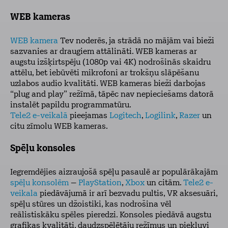
WEB kameras
WEB kamera
Tev noderēs, ja strādā no mājām vai bieži
sazvanies ar draugiem attālināti. WEB kameras ar
augstu izšķirtspēju (1080p vai 4K) nodrošinās skaidru
attēlu, bet iebūvēti mikrofoni ar trokšņu slāpēšanu
uzlabos audio kvalitāti. WEB kameras bieži darbojas
“plug and play” režīmā, tāpēc nav nepieciešams datorā
instalēt papildu programmatūru.
Tele2 e-veikalā
pieejamas
Logitech
,
Logilink
,
Razer
un
citu zīmolu WEB kameras.
Spēļu konsoles
Iegremdējies aizraujošā spēļu pasaulē ar populārākajām
spēļu konsolēm
–
PlayStation
,
Xbox
un citām.
Tele2 e-
veikala
piedāvājumā ir arī bezvadu pultis, VR aksesuāri,
spēļu stūres un džoistiki, kas nodrošina vēl
reālistiskāku spēles pieredzi. Konsoles piedāvā augstu
grafikas kvalitāti, daudzspēlētāju režīmus un piekļuvi