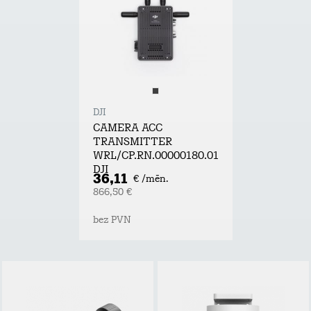
DJI
CAMERA ACC
TRANSMITTER
WRL/CP.RN.00000180.01
DJI
36,11
€ /mēn.
866,50 €
bez PVN