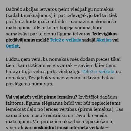
Dažreiz akcijas ietvaros ņemt viedpalīgu nomaksā
(sadalīt maksājumus) ir pat izdevīgāk, jo tad tai tiek
piešķirta kāda īpaša atlaide – samazinās ikmēneša
maksājums, līdz ar to arī kopējā summa, kuru
samaksāsi par telefonu līguma ietvaros.
Izdevīgākos
piedāvājumus meklē
Tele2 e-veikala
sadaļā
Akcijas
vai
Outlet
.
Lūdzu, ņem vērā, ka nomaksā mēs dodam preces tikai
tiem, kam uzticamies visvairāk – saviem klientiem.
Līdz ar to, ja vēlies pirkt viedpalīgu
Tele2 e-veikalā
uz
nomaksu, Tev jābūt vismaz vienam aktīvam balss
pieslēguma numuram.
Vai vajadzēs veikt pirmo iemaksu?
Izvērtējot dažādus
faktorus, līguma slēgšanas brīdī var būt nepieciešams
iemaksāt daļu no ierīces vērtības (pirmā iemaksa). Tas
samazinās mūsu kredītrisku un Tavu ikmēneša
maksājumu. Vai pirmā iemaksa būs nepieciešama,
visērtāk
vari noskaidrot mūsu interneta veikalā –