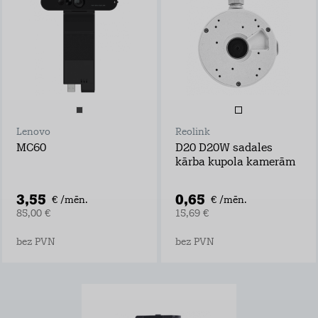
Lenovo
Reolink
MC60
D20 D20W sadales
kārba kupola kamerām
3,55
0,65
€ /mēn.
€ /mēn.
85,00 €
15,69 €
bez PVN
bez PVN