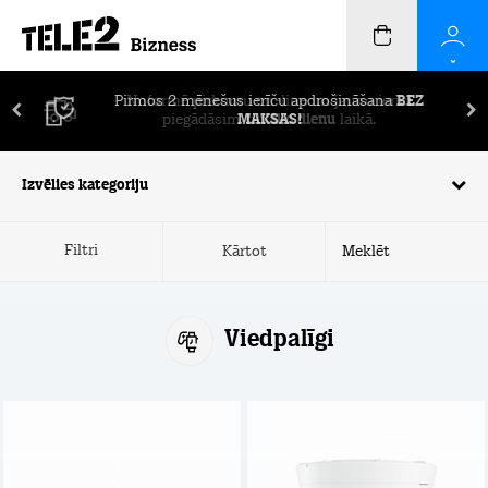
Pirmos 2 mēnešus ierīču apdrošināšana
BEZ
MAKSAS!
Izvēlies kategoriju
Filtri
Kārtot
Viedpalīgi