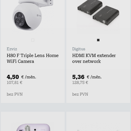
Ezviz
Digitus
H80 F Triple Lens Home
HDMI KVM extender
WiFi Camera
over network
4,50
5,36
€ /mēn.
€ /mēn.
107,81 €
128,75 €
bez PVN
bez PVN