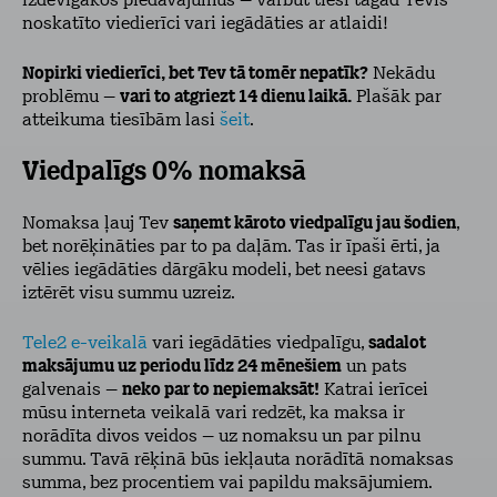
izdevīgākos piedāvājumus – varbūt tieši tagad Tevis
noskatīto viedierīci
vari iegādāties ar atlaidi!
Nopirki viedierīci, bet Tev tā tomēr nepatīk?
Nekādu
problēmu –
vari to atgriezt 14 dienu laikā.
Plašāk par
atteikuma tiesībām lasi
šeit
.
Viedpalīgs 0% nomaksā
Nomaksa ļauj Tev
saņemt kāroto viedpalīgu jau šodien
,
bet norēķināties par to pa daļām. Tas ir īpaši ērti, ja
vēlies iegādāties dārgāku modeli, bet neesi gatavs
iztērēt visu summu uzreiz.
Tele2 e-veikalā
vari iegādāties viedpalīgu,
sadalot
maksājumu uz periodu līdz 24 mēnešiem
un pats
galvenais –
neko par to nepiemaksāt!
Katrai ierīcei
mūsu interneta veikalā vari redzēt, ka maksa ir
norādīta divos veidos – uz nomaksu un par pilnu
summu. Tavā rēķinā būs iekļauta norādītā nomaksas
summa, bez procentiem vai papildu maksājumiem.