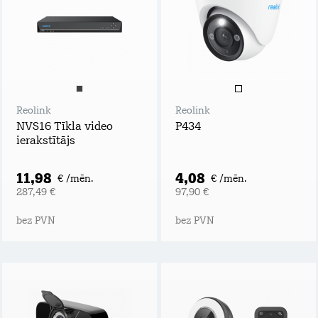
Reolink
Reolink
NVS16 Tīkla video
P434
ierakstītājs
11,98
4,08
€ /mēn.
€ /mēn.
287,49 €
97,90 €
bez PVN
bez PVN