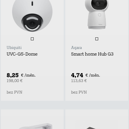
Ubiquiti
Aqara
UVC-G5-Dome
Smart home Hub G3
8,25
4,74
€ /mēn.
€ /mēn.
198,00 €
113,63 €
bez PVN
bez PVN