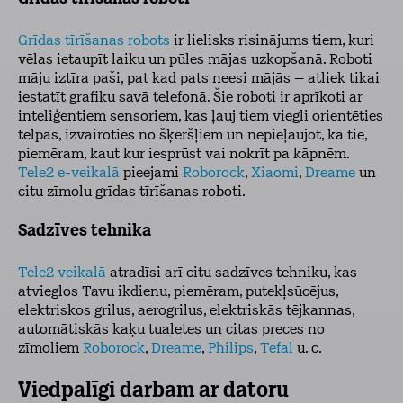
Grīdas tīrīšanas robots
ir lielisks risinājums tiem, kuri
vēlas ietaupīt laiku un pūles mājas uzkopšanā. Roboti
māju iztīra paši, pat kad pats neesi mājās – atliek tikai
iestatīt grafiku savā telefonā. Šie roboti ir aprīkoti ar
inteliģentiem sensoriem, kas ļauj tiem viegli orientēties
telpās, izvairoties no šķēršļiem un nepieļaujot, ka tie,
piemēram, kaut kur iesprūst vai nokrīt pa kāpnēm.
Tele2 e-veikalā
pieejami
Roborock
,
Xiaomi
,
Dreame
un
citu zīmolu grīdas tīrīšanas roboti.
Sadzīves tehnika
Tele2 veikalā
atradīsi arī citu sadzīves tehniku, kas
atvieglos Tavu ikdienu, piemēram, putekļsūcējus,
elektriskos grilus, aerogrilus, elektriskās tējkannas,
automātiskās kaķu tualetes un citas preces no
zīmoliem
Roborock
,
Dreame
,
Philips
,
Tefal
u. c.
Viedpalīgi darbam ar datoru