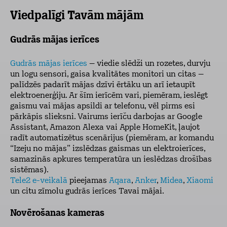
Viedpalīgi Tavām mājām
Gudrās mājas ierīces
Gudrās mājas ierīces
– viedie slēdži un rozetes, durvju
un logu sensori, gaisa kvalitātes monitori un citas –
palīdzēs padarīt mājas dzīvi ērtāku un arī ietaupīt
elektroenerģiju. Ar šīm ierīcēm vari, piemēram, ieslēgt
gaismu vai mājas apsildi ar telefonu, vēl pirms esi
pārkāpis slieksni. Vairums ierīču darbojas ar Google
Assistant, Amazon Alexa vai Apple HomeKit, ļaujot
radīt automatizētus scenārijus (piemēram, ar komandu
“Izeju no mājas” izslēdzas gaismas un elektroierīces,
samazinās apkures temperatūra un ieslēdzas drošības
sistēmas).
Tele2 e-veikalā
pieejamas
Aqara
,
Anker
,
Midea
,
Xiaomi
un citu zīmolu gudrās ierīces Tavai mājai.
Novērošanas kameras