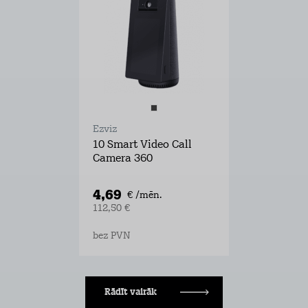
Ezviz
10 Smart Video Call
Camera 360
4,69
€ /mēn.
112,50 €
bez PVN
Rādīt vairāk