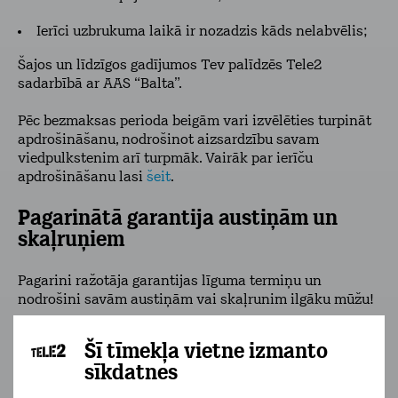
Ierīci uzbrukuma laikā ir nozadzis kāds nelabvēlis;
Šajos un līdzīgos gadījumos Tev palīdzēs Tele2
sadarbībā ar AAS “Balta”.
Pēc bezmaksas perioda beigām vari izvēlēties turpināt
apdrošināšanu, nodrošinot aizsardzību savam
viedpulkstenim arī turpmāk. Vairāk par ierīču
apdrošināšanu lasi
šeit
.
Pagarinātā garantija austiņām un
skaļruņiem
Pagarini ražotāja garantijas līguma termiņu un
nodrošini savām austiņām vai skaļrunim ilgāku mūžu!
Kā tas darbojas?
Šī tīmekļa vietne izmanto
sīkdatnes
Ja pēc ražotāja garantijas perioda beigām, ierīcei būs
radušies citi defekti, kurus līdz šim būtu sedzis pats