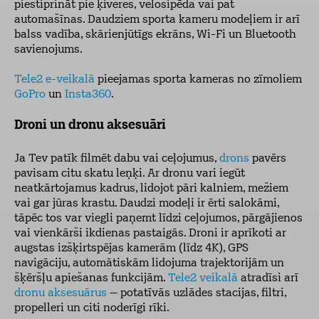
piestiprināt pie ķiveres, velosipēda vai pat
automašīnas. Daudziem sporta kameru modeļiem ir arī
balss vadība, skārienjūtīgs ekrāns, Wi-Fi un Bluetooth
savienojums.
Tele2 e-veikalā
pieejamas sporta kameras no zīmoliem
GoPro
un
Insta360
.
Droni un dronu aksesuāri
Ja Tev patīk filmēt dabu vai ceļojumus,
drons
pavērs
pavisam citu skatu leņķi. Ar dronu vari iegūt
neatkārtojamus kadrus, lidojot pāri kalniem, mežiem
vai gar jūras krastu. Daudzi modeļi ir ērti salokāmi,
tāpēc tos var viegli paņemt līdzi ceļojumos, pārgājienos
vai vienkārši ikdienas pastaigās. Droni ir aprīkoti ar
augstas izšķirtspējas kamerām (līdz 4K), GPS
navigāciju, automātiskām lidojuma trajektorijām un
šķēršļu apiešanas funkcijām.
Tele2 veikalā
atradīsi arī
dronu aksesuārus
– potatīvās uzlādes stacijas, filtri,
propelleri un citi noderīgi rīki.