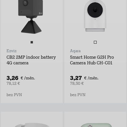
Ezviz
Aqara
CB2 2MP indoor battery
Smart Home G2H Pro
4G camera
Camera Hub CH-C01
3,26
3,27
€ /mēn.
€ /mēn.
78,12 €
78,50 €
bez PVN
bez PVN