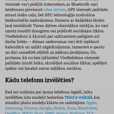
vienmēr vari piekļūt internetam, ar Bluetooth vari
telefonam pievienot
citas ierīces
, GPS vienmēr palīdzēs
atrast īsāko ceļu, bet NFC tehnoloģija nodrošina
bezkontakta maksājumus. Kamera ar dažādām lēcām
ļauj iemūžināt Tavas dzīves skaistākos mirkļus, ko vari
uzreiz nosūtīt draugiem vai publicēt sociālajos tīklos.
Viedtelefoni ir kļuvuši par uzticamiem palīgiem arī
darba lietās – dienas uzdevumus vari ērti ieplānot
kalendārā un uzlikt atgādinājumus, izmantot e-pastu
un ātri sameklēt atbildi uz jebkuru jautājumu. Un,
protams, kā nu bez izklaides! Viedtelefons vienmēr
palīdzēs īsināt laiku, skrollējot sociālos tīklus, spēlējot
spēles vai baudot savus mīļākos seriālus.
Kādu telefonu izvēlēties?
Kad esi nolēmis par jauna telefona iegādi, laiks
izvēlēties īsto modeli! Ieskaties
Tele2 e-veikalā
, kur
atradīsi plašu modeļu klāstu no ražotājiem
Apple
,
Samsung
,
Xiaomi
,
Google
,
Nokia
,
Asus
,
Blackview
,
OnePlus
,
POCO
,
Doro
,
HMD
,
Honor
,
Nothing
,
TCL
.