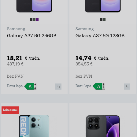
Samsung
Samsung
Galaxy A37 5G 256GB
Galaxy A37 5G 128GB
18,21
14,74
€ /mēn.
€ /mēn.
437,19 €
354,55 €
bez PVN
bez PVN
Datu lapa
Datu lapa
Laba cena!