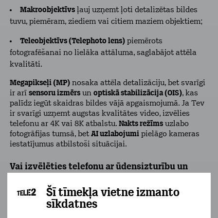
Makroobjektīvs
ļauj uzņemt ļoti detalizētas bildes
tuvu, piemēram, ziediem vai citiem maziem objektiem;
Teleobjektīvs (Telephoto lens)
piemērots
fotografēšanai no lielāka attāluma, saglabājot attēla
kvalitāti.
Megapikseļi (MP)
nosaka attēla detalizāciju, bet svarīgi
ir arī
sensoru izmērs
un
optiskā stabilizācija (OIS)
, kas
palīdz iegūt skaidras bildes vājā apgaismojumā. Ja Tev
ir svarīgi uzņemt augstas kvalitātes video, izvēlies
telefonu ar 4K vai 8K atbalstu.
Nakts režīms
uzlabo
fotogrāfijas tumsā, bet
AI uzlabojumi
pielāgo kameras
iestatījumus atbilstoši situācijai.
Vai izvēlēties telefonu ar ūdensizturību un
citiem papildu aizsardzības elementiem?
Šī tīmekļa vietne izmanto
Izvēloties telefonu ar ūdensizturību un papildu
sīkdatnes
aizsardzību, jāņem vērā šādi faktori: