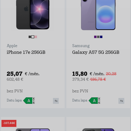
Apple
Samsung
iPhone 17e 256GB
Galaxy A57 5G 256GB
25,07
15,80
€ /mēn.
€ /mēn.
20,28
602,48 €
379,34 €
486,78 €
bez PVN
bez PVN
Datu lapa
Datu lapa
-107,44€