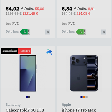
54,02
6,84
€ /mēn.
55,06
€ /mēn.
8,91
1296,69 €
1321,49 €
164,46 €
214,05 €
bez PVN
bez PVN
Datu lapa
Datu lapa
Izpārdošana!
-165,29€
Samsung
Apple
Galaxy Fold7 5G 1TB
iPhone 17 Pro Max