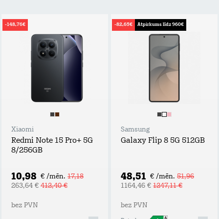
-148,76€
-82,65€
Atpirkums līdz 960€
Xiaomi
Samsung
Redmi Note 15 Pro+ 5G
Galaxy Flip 8 5G 512GB
8/256GB
10,98
48,51
€ /mēn.
17,18
€ /mēn.
51,96
263,64 €
412,40 €
1164,46 €
1247,11 €
bez PVN
bez PVN