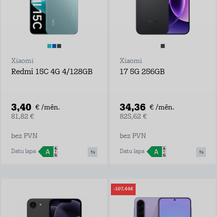
Xiaomi
Xiaomi
Redmi 15C 4G 4/128GB
17 5G 256GB
3,40
34,36
€ /mēn.
€ /mēn.
81,82 €
825,62 €
bez PVN
bez PVN
Datu lapa
Datu lapa
-107,44€