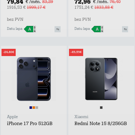
79,84
72,96
€ /mēn.
83,29
€ /mēn.
76,40
1916,53 €
1999,17 €
1751,24 €
1833,88 €
bez PVN
bez PVN
Datu lapa
Datu lapa
-24,80€
-49,59€
Apple
Xiaomi
iPhone 17 Pro 512GB
Redmi Note 15 8/256GB