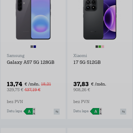
Samsung
Xiaomi
Galaxy A57 5G 128GB
17 5G 512GB
13,74
37,83
€ /mēn.
18,21
€ /mēn.
329,75 €
437,19 €
908,26 €
bez PVN
bez PVN
Datu lapa
Datu lapa