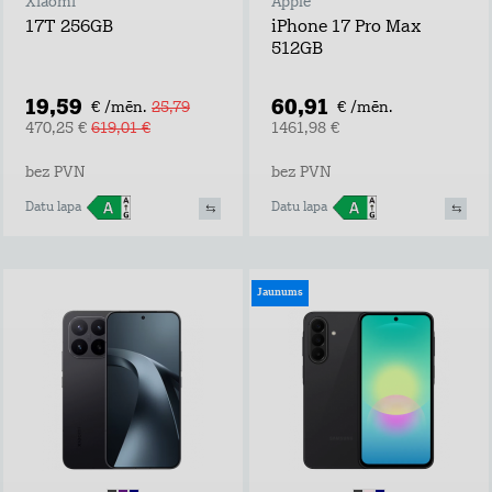
Xiaomi
Apple
17T 256GB
iPhone 17 Pro Max
512GB
19,59
60,91
€ /mēn.
25,79
€ /mēn.
470,25 €
619,01 €
1461,98 €
bez PVN
bez PVN
Datu lapa
Datu lapa
Jaunums