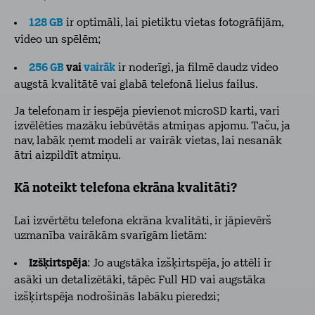
128 GB
ir optimāli, lai pietiktu vietas fotogrāfijām,
video un spēlēm;
256 GB
vai
vairāk
ir noderīgi, ja filmē daudz video
augstā kvalitātē vai glabā telefonā lielus failus.
Ja telefonam ir iespēja pievienot microSD karti, vari
izvēlēties mazāku iebūvētās atmiņas apjomu. Taču, ja
nav, labāk ņemt modeli ar vairāk vietas, lai nesanāk
ātri aizpildīt atmiņu.
Kā noteikt telefona ekrāna kvalitāti?
Lai izvērtētu telefona ekrāna kvalitāti, ir jāpievērš
uzmanība vairākām svarīgām lietām:
Izšķirtspēja
: Jo augstāka izšķirtspēja, jo attēli ir
asāki un detalizētāki, tāpēc Full HD vai augstāka
izšķirtspēja nodrošinās labāku pieredzi;