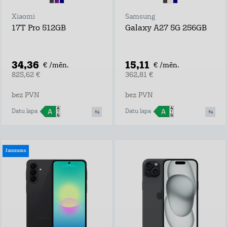
Xiaomi
Samsung
17T Pro 512GB
Galaxy A27 5G 256GB
34,36
15,11
€ /mēn.
€ /mēn.
825,62 €
362,81 €
bez PVN
bez PVN
Datu lapa
Datu lapa
Jaunums