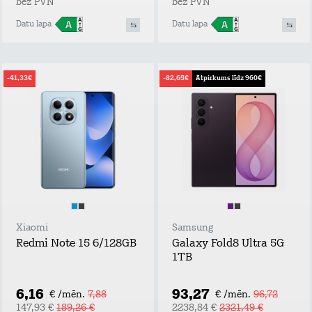
bez PVN
bez PVN
Datu lapa
Datu lapa
-41,33€
-82,65€
Atpirkums līdz 960€
Xiaomi
Samsung
Redmi Note 15 6/128GB
Galaxy Fold8 Ultra 5G
1TB
6,16
93,27
€ /mēn.
7,88
€ /mēn.
96,72
147,93 €
189,26 €
2238,84 €
2321,49 €