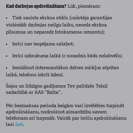
Kad darbojas apdrošināšana?
Lūk, piemēram:
Tiek sasists ekrāna stikls (ražotāja garantijas
visbiežāk darbojas neilgu laiku, nesedz ekrāna
plīsumus un neparedz fotokameras remontu);
Ierīci nav iespējams salabot;
Ierīci uzbrukuma laikā ir nozadzis kāds nelabvēlis;
Iemūžinot interesantākos dzīves mirkļus atpūtas
laikā, telefons iekrīt ūdenī.
Šajos un līdzīgos gadījumos Tev palīdzēs Tele2
sadarbībā ar AAS "Balta".
Pēc bezmaksas perioda beigām vari izvēlēties turpināt
apdrošināšanu, nodrošinot aizsardzību savam
telefonam arī turpmāk. Vairāk par ierīču apdrošināšanu
lasi
šeit
.