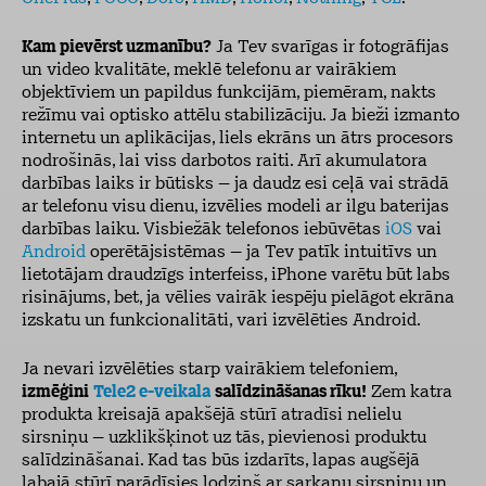
Kam pievērst uzmanību?
Ja Tev svarīgas ir fotogrāfijas
un video kvalitāte, meklē telefonu ar vairākiem
objektīviem un papildus funkcijām, piemēram, nakts
režīmu vai optisko attēlu stabilizāciju. Ja bieži izmanto
internetu un aplikācijas, liels ekrāns un ātrs procesors
nodrošinās, lai viss darbotos raiti. Arī akumulatora
darbības laiks ir būtisks – ja daudz esi ceļā vai strādā
ar telefonu visu dienu, izvēlies modeli ar ilgu baterijas
darbības laiku. Visbiežāk telefonos iebūvētas
iOS
vai
Android
operētājsistēmas – ja Tev patīk intuitīvs un
lietotājam draudzīgs interfeiss, iPhone varētu būt labs
risinājums, bet, ja vēlies vairāk iespēju pielāgot ekrāna
izskatu un funkcionalitāti, vari izvēlēties Android.
Ja nevari izvēlēties starp vairākiem telefoniem,
izmēģini
Tele2 e-veikala
salīdzināšanas rīku!
Zem katra
produkta kreisajā apakšējā stūrī atradīsi nelielu
sirsniņu – uzklikšķinot uz tās, pievienosi produktu
salīdzināšanai. Kad tas būs izdarīts, lapas augšējā
labajā stūrī parādīsies lodziņš ar sarkanu sirsniņu un