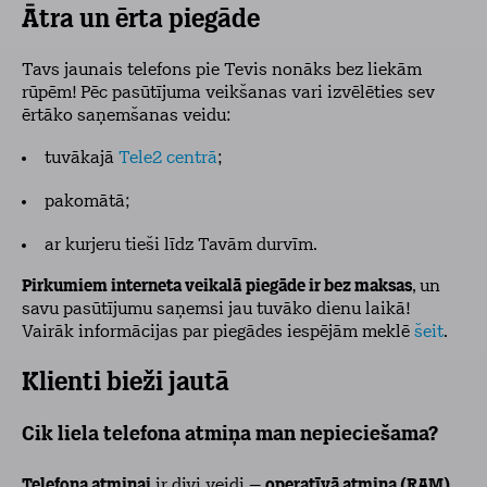
Ātra un ērta piegāde
Tavs jaunais telefons pie Tevis nonāks bez liekām
rūpēm! Pēc pasūtījuma veikšanas vari izvēlēties sev
ērtāko saņemšanas veidu:
tuvākajā
Tele2 centrā
;
pakomātā;
ar kurjeru tieši līdz Tavām durvīm.
Pirkumiem interneta veikalā
piegāde ir bez maksas
, un
savu pasūtījumu saņemsi jau tuvāko dienu laikā!
Vairāk informācijas par piegādes iespējām meklē
šeit
.
Klienti bieži jautā
Cik liela telefona atmiņa man nepieciešama?
Telefona atmiņai
ir divi veidi –
operatīvā atmiņa (RAM)