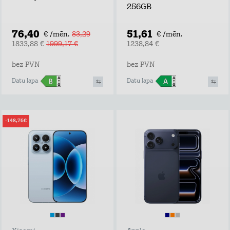
256GB
76,40
51,61
€ /mēn.
83,29
€ /mēn.
1833,88 €
1999,17 €
1238,84 €
bez PVN
bez PVN
Datu lapa
Datu lapa
-148,76€