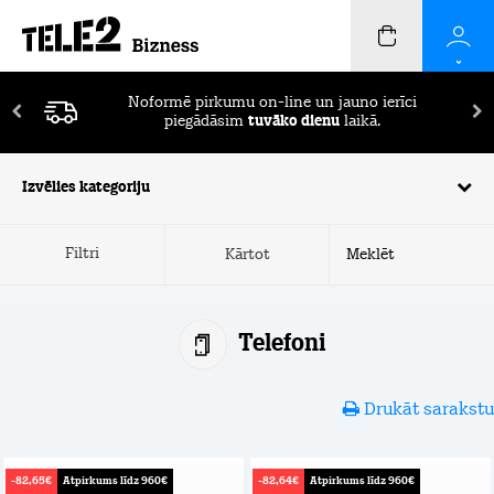
Pirmos 2 mēnešus ierīču apdrošināšana
BEZ
MAKSAS!
Izvēlies kategoriju
Filtri
Kārtot
Telefoni
Drukāt sarakstu
-82,65€
Atpirkums līdz 960€
-82,64€
Atpirkums līdz 960€