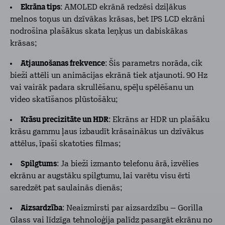
Ekrāna tips
: AMOLED ekrānā redzēsi dziļākus
melnos toņus un dzīvākas krāsas, bet IPS LCD ekrāni
nodrošina plašākus skata leņķus un dabiskākas
krāsas;
Atjaunošanas frekvence
: Šis parametrs norāda, cik
bieži attēli un animācijas ekrānā tiek atjaunoti. 90 Hz
vai vairāk padara skrullēšanu, spēļu spēlēšanu un
video skatīšanos plūstošāku;
Krāsu precizitāte un HDR
: Ekrāns ar HDR un plašāku
krāsu gammu ļaus izbaudīt krāsainākus un dzīvākus
attēlus, īpaši skatoties filmas;
Spilgtums
: Ja bieži izmanto telefonu ārā, izvēlies
ekrānu ar augstāku spilgtumu, lai varētu visu ērti
saredzēt pat saulainās dienās;
Aizsardzība
: Neaizmirsti par aizsardzību – Gorilla
Glass vai līdzīga tehnoloģija palīdz pasargāt ekrānu no