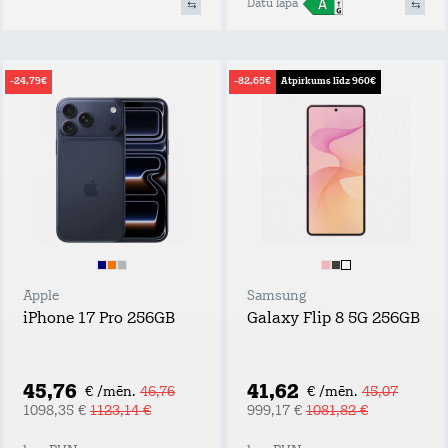
Datu lapa
-24,79€
-82,65€
Atpirkums līdz 960€
Apple
Samsung
iPhone 17 Pro 256GB
Galaxy Flip 8 5G 256GB
45,76
41,62
€ /mēn.
46,76
€ /mēn.
45,07
1098,35 €
1123,14 €
999,17 €
1081,82 €