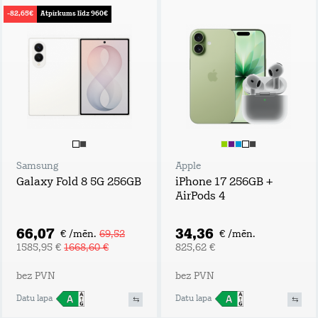
-82,65€
Atpirkums līdz 960€
Samsung
Apple
Galaxy Fold 8 5G 256GB
iPhone 17 256GB +
AirPods 4
66,07
34,36
€ /mēn.
69,52
€ /mēn.
1585,95 €
1668,60 €
825,62 €
bez PVN
bez PVN
Datu lapa
Datu lapa