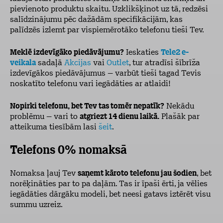
pievienoto produktu skaitu. Uzklikšķinot uz tā, redzēsi
salīdzinājumu pēc dažādām specifikācijām, kas
palīdzēs izlemt par vispiemērotāko telefonu tieši Tev.
Meklē izdevīgāko piedāvājumu?
Ieskaties
Tele2 e-
veikala
sadaļā
Akcijas
vai
Outlet
, tur atradīsi šībrīža
izdevīgākos piedāvājumus – varbūt tieši tagad Tevis
noskatīto telefonu vari iegādāties ar atlaidi!
Nopirki telefonu, bet Tev tas tomēr nepatīk?
Nekādu
problēmu – vari to
atgriezt 14 dienu laikā.
Plašāk par
atteikuma tiesībām lasi
šeit
.
Telefons 0% nomaksā
Nomaksa ļauj Tev
saņemt kāroto telefonu jau šodien
, bet
norēķināties par to pa daļām. Tas ir īpaši ērti, ja vēlies
iegādāties dārgāku modeli, bet neesi gatavs iztērēt visu
summu uzreiz.