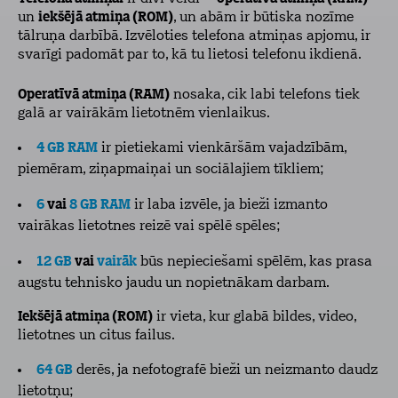
un
iekšējā atmiņa (ROM)
, un abām ir būtiska nozīme
tālruņa darbībā. Izvēloties telefona atmiņas apjomu, ir
svarīgi padomāt par to, kā tu lietosi telefonu ikdienā.
Operatīvā atmiņa (RAM)
nosaka, cik labi telefons tiek
galā ar vairākām lietotnēm vienlaikus.
4 GB RAM
ir pietiekami vienkāršām vajadzībām,
piemēram, ziņapmaiņai un sociālajiem tīkliem;
6
vai
8 GB RAM
ir laba izvēle, ja bieži izmanto
vairākas lietotnes reizē vai spēlē spēles;
12 GB
vai
vairāk
būs nepieciešami spēlēm, kas prasa
augstu tehnisko jaudu un nopietnākam darbam.
Iekšējā atmiņa (ROM)
ir vieta, kur glabā bildes, video,
lietotnes un citus failus.
64 GB
derēs, ja nefotografē bieži un neizmanto daudz
lietotņu;