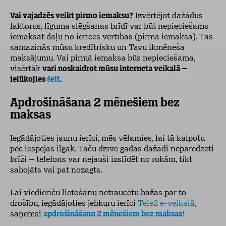
Vai vajadzēs veikt pirmo iemaksu?
Izvērtējot dažādus
faktorus, līguma slēgšanas brīdī var būt nepieciešams
iemaksāt daļu no ierīces vērtības (pirmā iemaksa). Tas
samazinās mūsu kredītrisku un Tavu ikmēneša
maksājumu. Vai pirmā iemaksa būs nepieciešama,
visērtāk
vari noskaidrot mūsu interneta veikalā –
ielūkojies
šeit
.
Apdrošināšana 2 mēnešiem bez
maksas
Iegādājoties jaunu ierīci, mēs vēlamies, lai tā kalpotu
pēc iespējas ilgāk. Taču dzīvē gadās dažādi neparedzēti
brīži – telefons var nejauši izslīdēt no rokām, tikt
sabojāts vai pat nozagts.
Lai viedierīču lietošanu netraucētu bažas par to
drošību, iegādājoties jebkuru ierīci
Tele2 e-veikalā
,
saņemsi
apdrošināšanu 2 mēnešiem bez maksas!