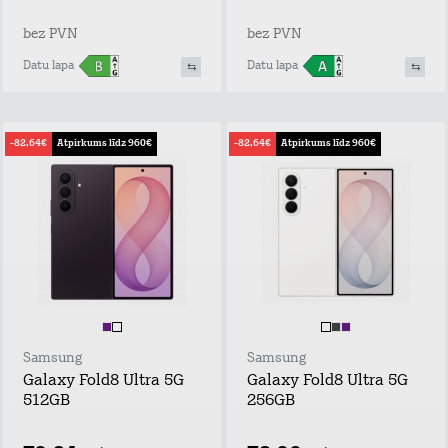
bez PVN
bez PVN
Datu lapa
Datu lapa
-82,64€
Atpirkums līdz 960€
-82,64€
Atpirkums līdz 960€
Samsung
Samsung
Galaxy Fold8 Ultra 5G
Galaxy Fold8 Ultra 5G
512GB
256GB