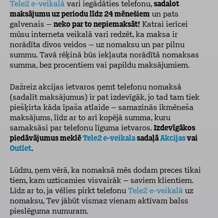
Tele2 e-veikalā
vari iegādāties telefonu,
sadalot
maksājumu uz periodu līdz 24 mēnešiem
un pats
galvenais –
neko par to nepiemaksāt!
Katrai ierīcei
mūsu interneta veikalā vari redzēt, ka maksa ir
norādīta divos veidos – uz nomaksu un par pilnu
summu. Tavā rēķinā būs iekļauta norādītā nomaksas
summa, bez procentiem vai papildu maksājumiem.
Dažreiz akcijas ietvaros ņemt telefonu nomaksā
(sadalīt maksājumus) ir pat izdevīgāk, jo tad tam tiek
piešķirta kāda īpaša atlaide – samazinās ikmēneša
maksājums, līdz ar to arī kopējā summa, kuru
samaksāsi par telefonu līguma ietvaros.
Izdevīgākos
piedāvājumus meklē
Tele2 e-veikala
sadaļā
Akcijas
vai
Outlet
.
Lūdzu, ņem vērā, ka nomaksā mēs dodam preces tikai
tiem, kam uzticamies visvairāk – saviem klientiem.
Līdz ar to, ja vēlies pirkt telefonu
Tele2 e-veikalā
uz
nomaksu, Tev jābūt vismaz vienam aktīvam balss
pieslēguma numuram.