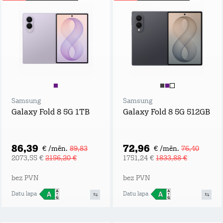
Samsung
Samsung
Galaxy Fold 8 5G 1TB
Galaxy Fold 8 5G 512GB
86,39
72,96
€ /mēn.
89,83
€ /mēn.
76,40
2073,55 €
2156,20 €
1751,24 €
1833,88 €
bez PVN
bez PVN
Datu lapa
Datu lapa