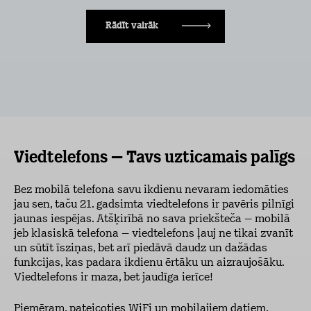
Rādīt vairāk
Viedtelefons – Tavs uzticamais palīgs
Bez mobilā telefona savu ikdienu nevaram iedomāties
jau sen, taču 21. gadsimta viedtelefons ir pavēris pilnīgi
jaunas iespējas. Atšķirībā no sava priekšteča – mobilā
jeb klasiskā telefona – viedtelefons ļauj ne tikai zvanīt
un sūtīt īsziņas, bet arī piedāvā daudz un dažādas
funkcijas, kas padara ikdienu ērtāku un aizraujošāku.
Viedtelefons ir maza, bet jaudīga ierīce!
Piemēram, pateicoties WiFi un mobilajiem datiem,