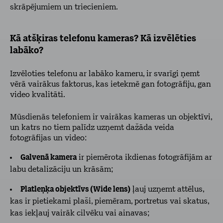
skrāpējumiem un triecieniem.
Kā atšķiras telefonu kameras? Kā izvēlēties
labāko?
Izvēloties telefonu ar labāko kameru, ir svarīgi ņemt
vērā vairākus faktorus, kas ietekmē gan fotogrāfiju, gan
video kvalitāti.
Mūsdienās telefoniem ir vairākas kameras un objektīvi,
un katrs no tiem palīdz uzņemt dažāda veida
fotogrāfijas un video:
Galvenā kamera
ir piemērota ikdienas fotogrāfijām ar
labu detalizāciju un krāsām;
Platleņķa objektīvs (Wide lens)
ļauj uzņemt attēlus,
kas ir pietiekami plaši, piemēram, portretus vai skatus,
kas iekļauj vairāk cilvēku vai ainavas;