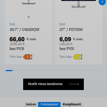
Dell
Dell
39.7" / U4025QW
27" / P2725H
66,60
6,09
€ /mēn.
€ /mēn.
1598,46 €
146,26 €
bez PVN
bez PVN
Datu lapa
Datu lapa
Skatīt visus monitorus
Ierīces
Pakalpojumi
Komplimenti