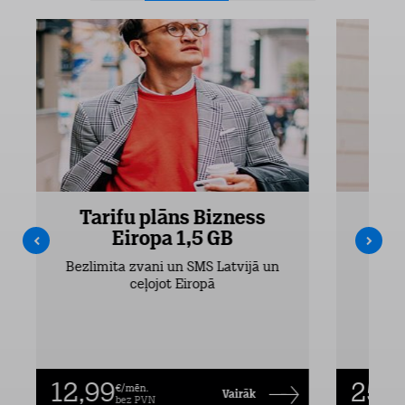
Tarifu plāns Bizness
Ta
Eiropa 1,5 GB
Bezlimita zvani un SMS Latvijā un
Bezli
ceļojot Eiropā
12,99
25,9
€/mēn.
Vairāk
bez PVN