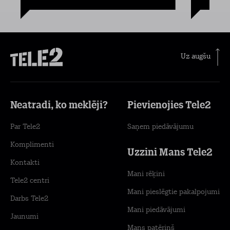
Uz augšu
Neatradi, ko meklēji?
Pievienojies Tele2
Par Tele2
Saņem piedāvājumu
Komplimenti
Uzzini Mans Tele2
Kontakti
Mani rēķini
Tele2 centri
Mani pieslēgtie pakalpojumi
Darbs Tele2
Mani piedāvājumi
Jaunumi
Mans patēriņš