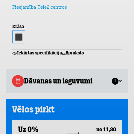
Pieejamība Tele2 centros
Krāsa
Iekārtas specifikācija
Apraksts
Dāvanas un ieguvumi
1
Vēlos pirkt
Uz 0%
no 11,80