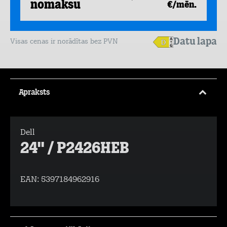
nomaksu
€/mēn.
Datu lapa
Visas cenas ir norādītas bez PVN
Apraksts
Dell
24" / P2426HEB
EAN:
5397184962916