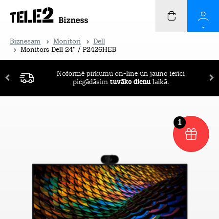
Biznesam
Monitori
Dell
Monitors Dell 24" / P2426HEB
Noformē pirkumu on-line un jauno ierīci
piegādāsim
tuvāko dienu
laikā.
1