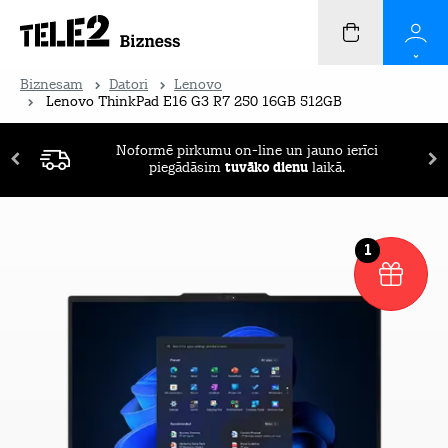
Biznesam
Datori
Lenovo
Lenovo ThinkPad E16 G3 R7 250 16GB 512GB
Noformē pirkumu on-line un jauno ierīci
piegādāsim
tuvāko dienu
laikā.
1