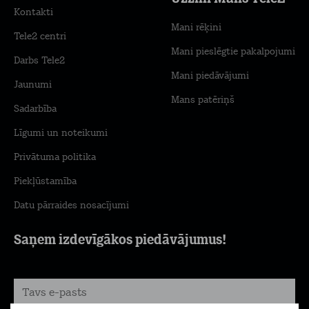
Kontakti
Mani rēķini
Tele2 centri
Mani pieslēgtie pakalpojumi
Darbs Tele2
Mani piedāvājumi
Jaunumi
Mans patēriņš
Sadarbība
Līgumi un noteikumi
Privātuma politika
Piekļūstamība
Datu pārraides nosacījumi
Saņem izdevīgākos piedāvājumus!