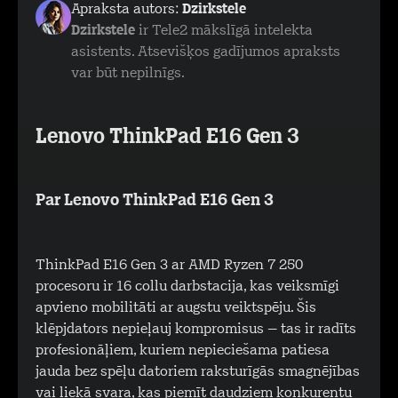
Apraksta autors:
Dzirkstele
Dzirkstele
ir Tele2 mākslīgā intelekta
asistents. Atsevišķos gadījumos apraksts
var būt nepilnīgs.
Lenovo ThinkPad E16 Gen 3
Par Lenovo ThinkPad E16 Gen 3
ThinkPad E16 Gen 3 ar AMD Ryzen 7 250
procesoru ir 16 collu darbstacija, kas veiksmīgi
apvieno mobilitāti ar augstu veiktspēju. Šis
klēpjdators nepieļauj kompromisus – tas ir radīts
profesionāļiem, kuriem nepieciešama patiesa
jauda bez spēļu datoriem raksturīgās smagnējības
vai liekā svara, kas piemīt daudziem konkurentu