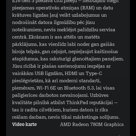
E16 Gen 3 piedāvā citu pieeju – lietotājam viegli
pieejamas operatīvās atmiņas (RAM) un datu
krātuves ligzdas ļauj veikt uzlabojumus un
nodrošināt datora ilgmūžību pēc jūsu
noteikumiem, nevis meklējot palīdzību servisa
centrā. Ekrānam ir ass attēls un matēts
pārklājums, kas vienlīdz labi noder gan gaišās
biroja telpās, gan ceļojot, nepieļaujot kaitinošus
atspīdumus, kas raksturīgi glancētajiem paneļiem.
Jūsu rīcībā ir plašas savienojumu iespējas ar
vairākām USB ligzdām, HDMI un Type-C
pieslēgvietām, kā arī moderni standarti,
piemēram, Wi-Fi 6E un Bluetooth 5.3, lai visas
palīgierīces darbotos nevainojami. Uzbūves
kvalitāte pilnībā atbilst ThinkPad reputācijai –
tas ir radīts cilvēkiem, kuriem dators ir rīks
reālam darbam, nevis tikai mārketinga solījums.
Video karte
AMD Radeon 780M Graphics