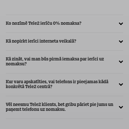
Ko nozīmē Tele2 ierīču 0% nomaksa?
Kā
ve
Kā nopirkt ierīci interneta veikalā?
Kā
ma
Kā zināt, vai man būs pirmā iemaksa par ierīci uz
nomaksu?
Kur varu apskatīties, vai telefons ir pieejamas kādā
konkrētā Tele2 centrā?
Vēl neesmu Tele2 klients, bet gribu pāriet pie jums un
paņemt telefonu uz nomaksu.