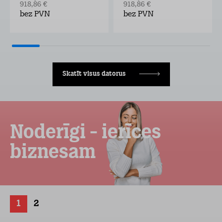
918,86 €
918,86 €
bez PVN
bez PVN
Skatīt visus datorus
Noderīgi - ierīces
biznesam
1
2