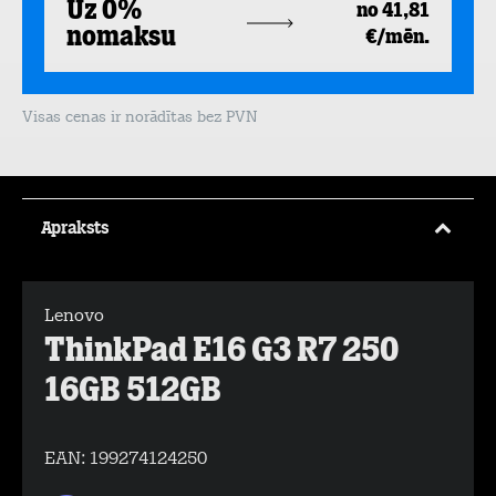
Uz 0%
no 41,81
nomaksu
€/mēn.
Visas cenas ir norādītas bez PVN
Apraksts
Lenovo
ThinkPad E16 G3 R7 250
16GB 512GB
EAN:
199274124250