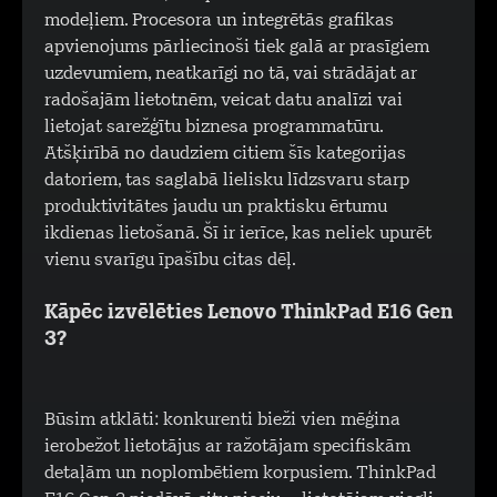
modeļiem. Procesora un integrētās grafikas
apvienojums pārliecinoši tiek galā ar prasīgiem
uzdevumiem, neatkarīgi no tā, vai strādājat ar
radošajām lietotnēm, veicat datu analīzi vai
lietojat sarežģītu biznesa programmatūru.
Atšķirībā no daudziem citiem šīs kategorijas
datoriem, tas saglabā lielisku līdzsvaru starp
produktivitātes jaudu un praktisku ērtumu
ikdienas lietošanā. Šī ir ierīce, kas neliek upurēt
vienu svarīgu īpašību citas dēļ.
Kāpēc izvēlēties Lenovo ThinkPad E16 Gen
3?
Būsim atklāti: konkurenti bieži vien mēģina
ierobežot lietotājus ar ražotājam specifiskām
detaļām un noplombētiem korpusiem. ThinkPad