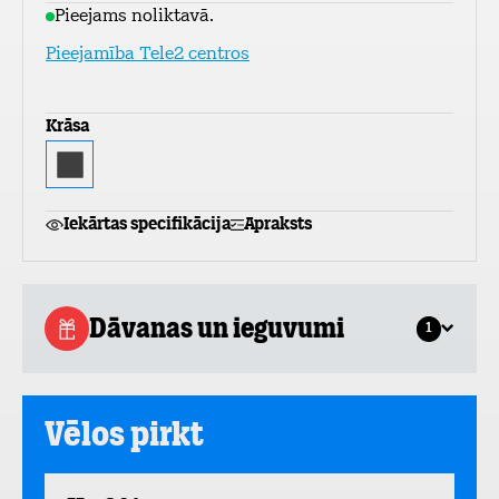
Pieejams noliktavā.
Pieejamība Tele2 centros
Krāsa
Iekārtas specifikācija
Apraksts
Dāvanas un ieguvumi
1
Vēlos pirkt