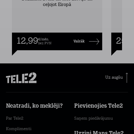
ceļojot Eiropā
12,99
25,9
€/mēn.
Vairāk
bez PVN
Uz augšu
Neatradi, ko meklēji?
Pievienojies Tele2
Par Tele2
Saņem piedāvājumu
Komplimenti
Uzzini Mans Tele2