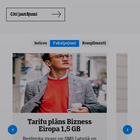
Citi jautājumi
Ierīces
Pakalpojumi
Komplimenti
Tarifu plāns Bizness
Ta
Eiropa 1,5 GB
Bezlimita zvani un SMS Latvijā un
Bezli