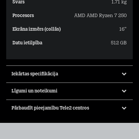
Svars
1.71 kg
Procesors
AMD AMD Ryzen 7 250
Ekrāna izmērs (collās)
16"
Datu ietilpība
512 GB
Iekārtas specifikācija
Līgumi un noteikumi
Pārbaudīt pieejamību Tele2 centros