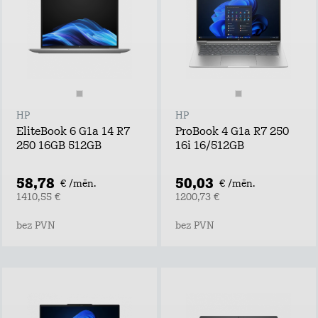
HP
HP
EliteBook 6 G1a 14 R7
ProBook 4 G1a R7 250
250 16GB 512GB
16i 16/512GB
58,78
50,03
€ /mēn.
€ /mēn.
1410,55 €
1200,73 €
bez PVN
bez PVN