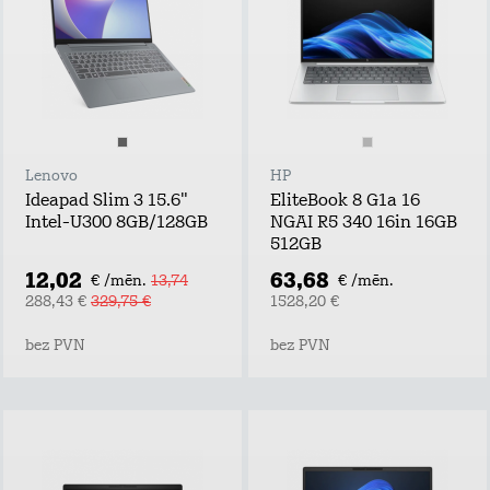
Lenovo
HP
Ideapad Slim 3 15.6"
EliteBook 8 G1a 16
Intel-U300 8GB/128GB
NGAI R5 340 16in 16GB
512GB
12,02
63,68
€ /mēn.
13,74
€ /mēn.
288,43 €
329,75 €
1528,20 €
bez PVN
bez PVN