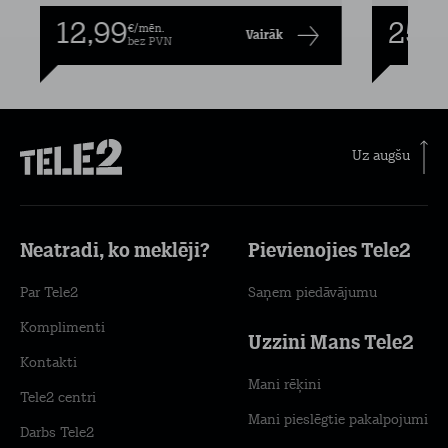
12,99
25,9
€/mēn.
Vairāk
bez PVN
Uz augšu
Neatradi, ko meklēji?
Pievienojies Tele2
Par Tele2
Saņem piedāvājumu
Komplimenti
Uzzini Mans Tele2
Kontakti
Mani rēķini
Tele2 centri
Mani pieslēgtie pakalpojumi
Darbs Tele2