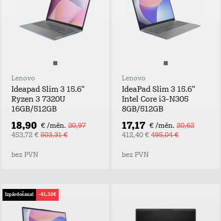
Lenovo
Lenovo
Ideapad Slim 3 15.6"
IdeaPad Slim 3 15.6"
Ryzen 3 7320U
Intel Core i3-N305
16GB/512GB
8GB/512GB
18,90
17,17
€ /mēn.
20,97
€ /mēn.
20,62
453,72 €
503,31 €
412,40 €
495,04 €
bez PVN
bez PVN
Izpārdošana!
-41,32€