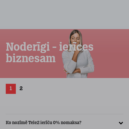
Noderīgi - ierīces
biznesam
1
2
Ko nozīmē Tele2 ierīču 0% nomaksa?
Kā
ve