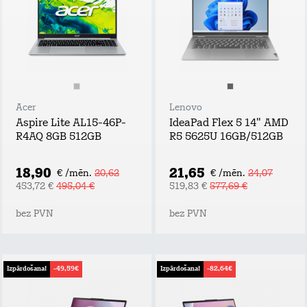
Acer
Lenovo
Aspire Lite AL15-46P-
IdeaPad Flex 5 14" AMD
R4AQ 8GB 512GB
R5 5625U 16GB/512GB
18,90
21,65
€ /mēn.
20,62
€ /mēn.
24,07
453,72 €
495,04 €
519,83 €
577,69 €
bez PVN
bez PVN
Izpārdošana!
-49,59€
Izpārdošana!
-82,64€