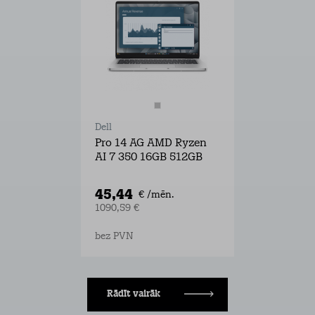
Dell
Pro 14 AG AMD Ryzen
AI 7 350 16GB 512GB
45,44
€ /mēn.
1090,59 €
bez PVN
Rādīt vairāk