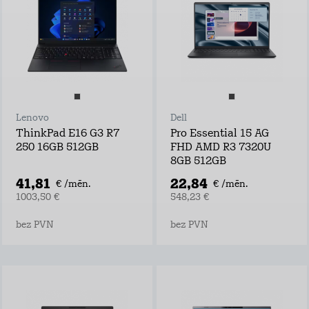
Lenovo
Dell
ThinkPad E16 G3 R7
Pro Essential 15 AG
250 16GB 512GB
FHD AMD R3 7320U
8GB 512GB
41,81
22,84
€ /mēn.
€ /mēn.
1003,50 €
548,23 €
bez PVN
bez PVN