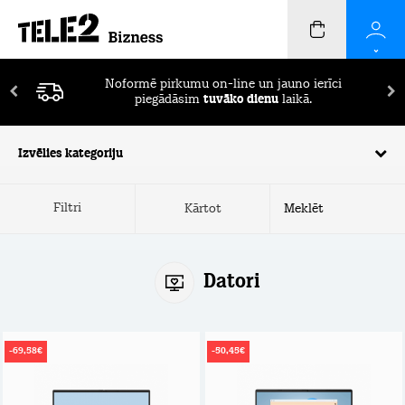
Noformē pirkumu on-line un jauno ierīci
piegādāsim
tuvāko dienu
laikā.
Izvēlies kategoriju
Filtri
Kārtot
Datori
-69,58€
-50,45€