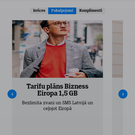
Ierīces
Pakalpojumi
Komplimenti
Tarifu plāns Bizness
Ta
Eiropa 1,5 GB
Bezlimita zvani un SMS Latvijā un
Bezli
ceļojot Eiropā