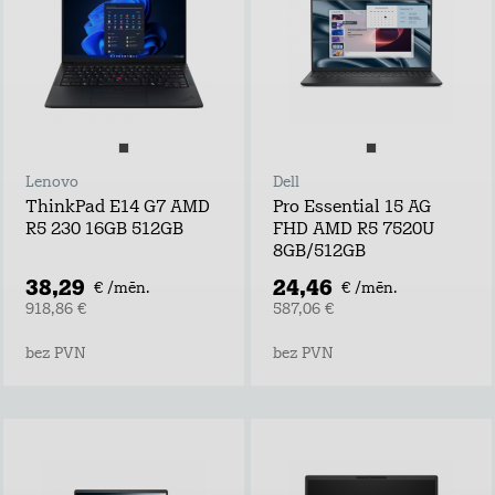
Lenovo
Dell
ThinkPad E14 G7 AMD
Pro Essential 15 AG
R5 230 16GB 512GB
FHD AMD R5 7520U
8GB/512GB
38,29
24,46
€ /mēn.
€ /mēn.
918,86 €
587,06 €
bez PVN
bez PVN