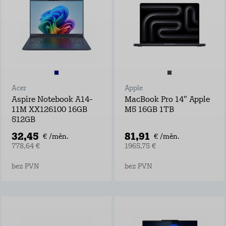
Acer
Apple
Aspire Notebook A14-
MacBook Pro 14" Apple
11M XX126100 16GB
M5 16GB 1TB
512GB
32,45
81,91
€ /mēn.
€ /mēn.
778,64 €
1965,75 €
bez PVN
bez PVN