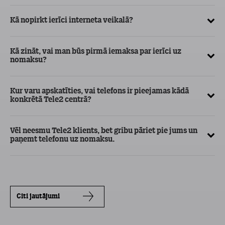
Kā nopirkt ierīci interneta veikalā?
Kā
ma
Kā zināt, vai man būs pirmā iemaksa par ierīci uz
nomaksu?
Kur varu apskatīties, vai telefons ir pieejamas kādā
konkrētā Tele2 centrā?
Vēl neesmu Tele2 klients, bet gribu pāriet pie jums un
paņemt telefonu uz nomaksu.
Citi jautājumi