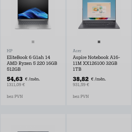
HP
Acer
EliteBook 6 G1ah 14
Aspire Notebook A16-
AMD Ryzen 5 220 16GB
11M XX126100 32GB
512GB
1TB
54,63
38,82
€ /mēn.
€ /mēn.
1311,09 €
931,59 €
bez PVN
bez PVN