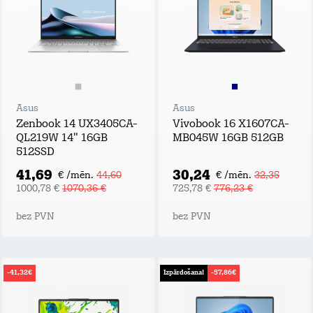
Asus
Asus
Zenbook 14 UX3405CA-
Vivobook 16 X1607CA-
QL219W 14" 16GB
MB045W 16GB 512GB
512SSD
41,69
30,24
€ /mēn.
44,60
€ /mēn.
32,35
1000,78 €
1070,36 €
725,78 €
776,23 €
bez PVN
bez PVN
-41,32€
Izpārdošana!
-57,86€