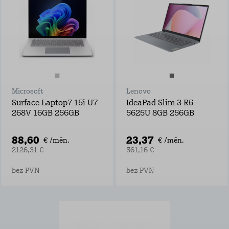
Microsoft
Lenovo
Surface Laptop7 15i U7-
IdeaPad Slim 3 R5
268V 16GB 256GB
5625U 8GB 256GB
88,60
23,37
€ /mēn.
€ /mēn.
2126,31 €
561,16 €
bez PVN
bez PVN