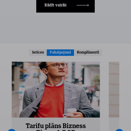
Rādīt vairāk
Ierīces
Pakalpojumi
Komplimenti
Tarifu plāns Bizness
Ta