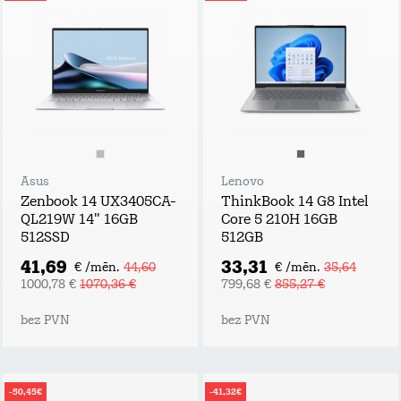
Asus
Lenovo
Zenbook 14 UX3405CA-
ThinkBook 14 G8 Intel
QL219W 14" 16GB
Core 5 210H 16GB
512SSD
512GB
41,69
33,31
€ /mēn.
44,60
€ /mēn.
35,64
1000,78 €
1070,36 €
799,68 €
855,27 €
bez PVN
bez PVN
-50,45€
-41,32€