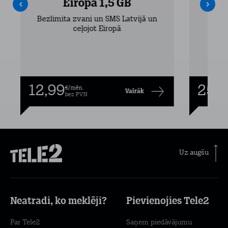
Eiropa 1,5 GB
Bezlimita zvani un SMS Latvijā un
Bezli
ceļojot Eiropā
12,99
25,9
€/mēn.
Vairāk
bez PVN
Uz augšu
Neatradi, ko meklēji?
Pievienojies Tele2
Par Tele2
Saņem piedāvājumu