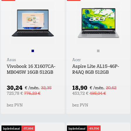
Asus
Acer
Vivobook 16 X1607CA-
Aspire Lite AL15-46P-
MB045W 16GB 512GB
R4AQ 8GB 512GB
30,24
18,90
€ /mēn.
32,35
€ /mēn.
20,62
725,78 €
776,23 €
453,72 €
495,04 €
bez PVN
bez PVN
Izpārdošana!
-57,86€
Izpārdošana!
-49,59€