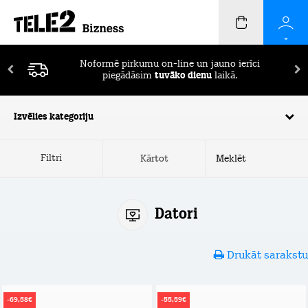
Noformē pirkumu on-line un jauno ierīci
piegādāsim
tuvāko dienu
laikā.
Izvēlies kategoriju
Filtri
Kārtot
Datori
Drukāt sarakstu
-69,58€
-55,59€