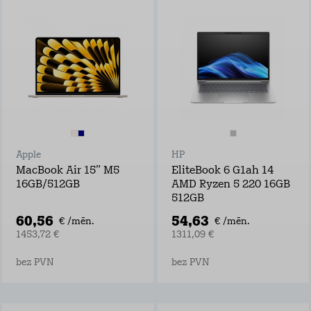
Apple
HP
MacBook Air 15” M5
EliteBook 6 G1ah 14
16GB/512GB
AMD Ryzen 5 220 16GB
512GB
60,56
54,63
€ /mēn.
€ /mēn.
1453,72 €
1311,09 €
bez PVN
bez PVN