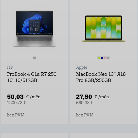
HP
Apple
ProBook 4 G1a R7 250
MacBook Neo 13" A18
16i 16/512GB
Pro 8GB/256GB
50,03
27,50
€ /mēn.
€ /mēn.
1200,73 €
660,33 €
bez PVN
bez PVN