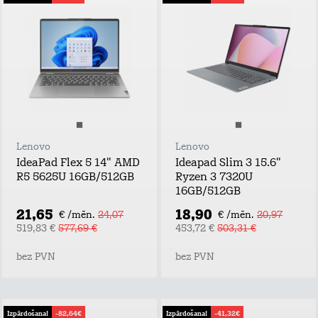
Lenovo
Lenovo
IdeaPad Flex 5 14" AMD
Ideapad Slim 3 15.6"
R5 5625U 16GB/512GB
Ryzen 3 7320U
16GB/512GB
21,65
18,90
€ /mēn.
24,07
€ /mēn.
20,97
519,83 €
577,69 €
453,72 €
503,31 €
bez PVN
bez PVN
Izpārdošana!
-82,64€
Izpārdošana!
-41,32€