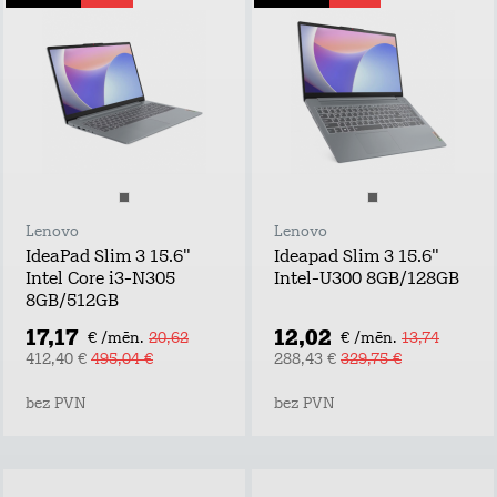
Lenovo
Lenovo
IdeaPad Slim 3 15.6"
Ideapad Slim 3 15.6"
Intel Core i3-N305
Intel-U300 8GB/128GB
8GB/512GB
17,17
12,02
€ /mēn.
20,62
€ /mēn.
13,74
412,40 €
495,04 €
288,43 €
329,75 €
bez PVN
bez PVN