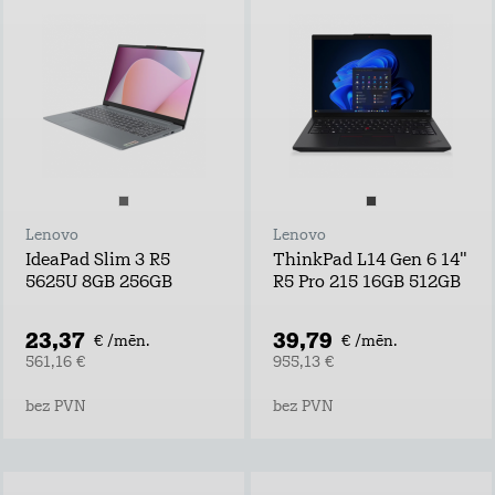
Lenovo
Lenovo
IdeaPad Slim 3 R5
ThinkPad L14 Gen 6 14"
5625U 8GB 256GB
R5 Pro 215 16GB 512GB
23,37
39,79
€ /mēn.
€ /mēn.
561,16 €
955,13 €
bez PVN
bez PVN