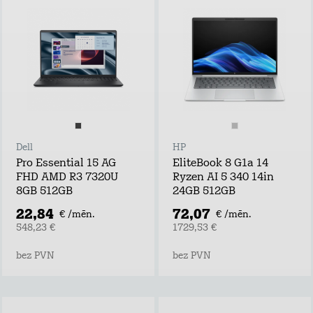
Dell
HP
Pro Essential 15 AG
EliteBook 8 G1a 14
FHD AMD R3 7320U
Ryzen AI 5 340 14in
8GB 512GB
24GB 512GB
22,84
72,07
€ /mēn.
€ /mēn.
548,23 €
1729,53 €
bez PVN
bez PVN