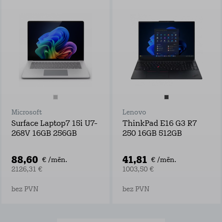
Microsoft
Lenovo
Surface Laptop7 15i U7-
ThinkPad E16 G3 R7
268V 16GB 256GB
250 16GB 512GB
88,60
41,81
€ /mēn.
€ /mēn.
2126,31 €
1003,50 €
bez PVN
bez PVN