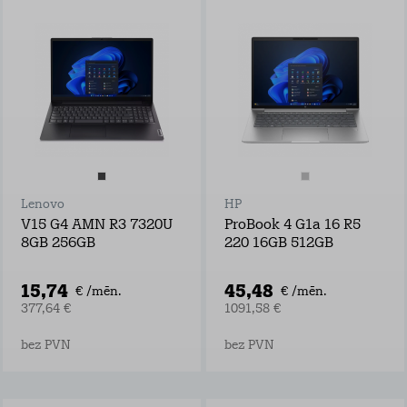
Lenovo
HP
V15 G4 AMN R3 7320U
ProBook 4 G1a 16 R5
8GB 256GB
220 16GB 512GB
15,74
45,48
€ /mēn.
€ /mēn.
377,64 €
1091,58 €
bez PVN
bez PVN