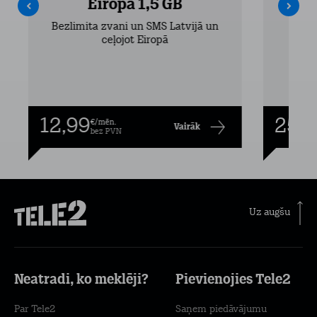
Eiropa 1,5 GB
Bezlimita zvani un SMS Latvijā un
Bezli
ceļojot Eiropā
12,99
25,9
€/mēn.
Vairāk
bez PVN
Uz augšu
Neatradi, ko meklēji?
Pievienojies Tele2
Par Tele2
Saņem piedāvājumu