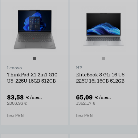
Lenovo
HP
ThinkPad X1 2in1 G10
EliteBook 8 G1i 16 U5
U5-225U 16GB 512GB
225U 16i 16GB 512GB
83,58
65,09
€ /mēn.
€ /mēn.
2005,95 €
1562,17 €
bez PVN
bez PVN