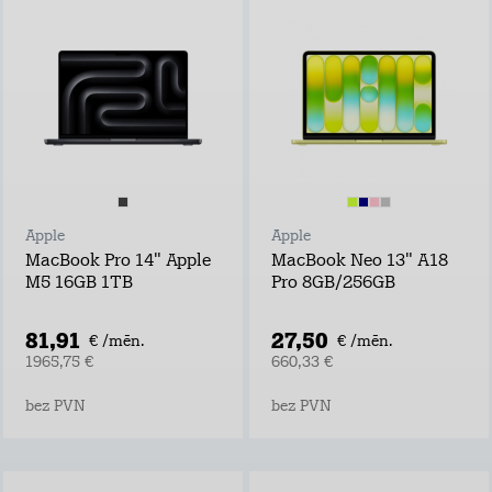
Apple
Apple
MacBook Pro 14" Apple
MacBook Neo 13" A18
M5 16GB 1TB
Pro 8GB/256GB
81,91
27,50
€ /mēn.
€ /mēn.
1965,75 €
660,33 €
bez PVN
bez PVN