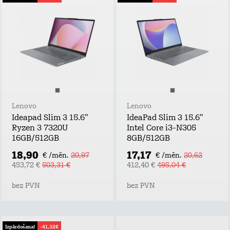
Lenovo
Lenovo
Ideapad Slim 3 15.6"
IdeaPad Slim 3 15.6"
Ryzen 3 7320U
Intel Core i3-N305
16GB/512GB
8GB/512GB
18,90
17,17
€ /mēn.
20,97
€ /mēn.
20,62
453,72 €
503,31 €
412,40 €
495,04 €
bez PVN
bez PVN
Izpārdošana!
-41,32€