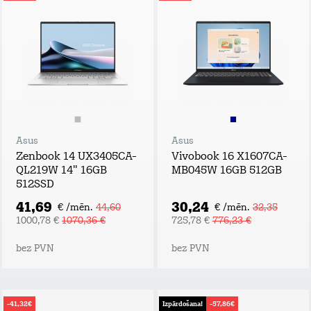
Asus
Asus
Zenbook 14 UX3405CA-
Vivobook 16 X1607CA-
QL219W 14" 16GB
MB045W 16GB 512GB
512SSD
41,69
30,24
€ /mēn.
44,60
€ /mēn.
32,35
1000,78 €
1070,36 €
725,78 €
776,23 €
bez PVN
bez PVN
-41,32€
Izpārdošana!
-57,86€