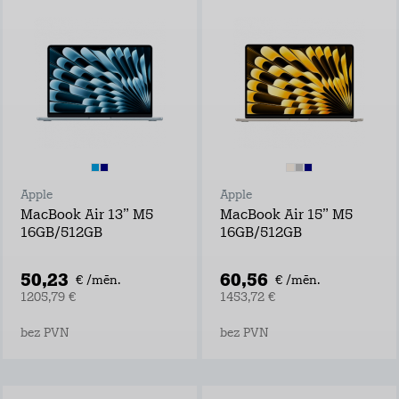
Apple
Apple
MacBook Air 13” M5
MacBook Air 15” M5
16GB/512GB
16GB/512GB
50,23
60,56
€ /mēn.
€ /mēn.
1205,79 €
1453,72 €
bez PVN
bez PVN