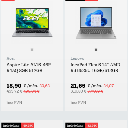
Acer
Lenovo
Aspire Lite AL15-46P-
IdeaPad Flex 5 14" AMD
R4AQ 8GB 512GB
R5 5625U 16GB/512GB
18,90
21,65
€ /mēn.
20,62
€ /mēn.
24,07
453,72 €
495,04 €
519,83 €
577,69 €
bez PVN
bez PVN
Izpārdošana!
-49,59€
Izpārdošana!
-82,64€