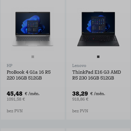
HP
Lenovo
ProBook 4 G1a 16 R5
ThinkPad E16 G3 AMD
220 16GB 512GB
R5 230 16GB 512GB
45,48
38,29
€ /mēn.
€ /mēn.
1091,58 €
918,86 €
bez PVN
bez PVN