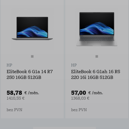
HP
HP
EliteBook 6 G1a 14 R7
EliteBook 6 G1ah 16 R5
250 16GB 512GB
220 16i 16GB 512GB
58,78
57,00
€ /mēn.
€ /mēn.
1410,55 €
1368,03 €
bez PVN
bez PVN