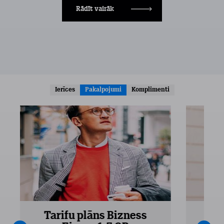
Rādīt vairāk
Ierīces
Pakalpojumi
Komplimenti
Tarifu plāns Bizness
Ta