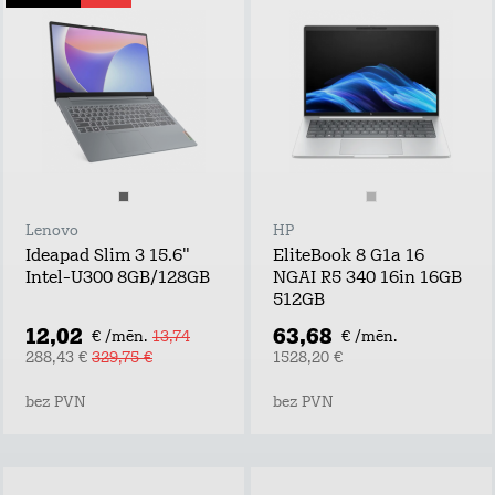
Lenovo
HP
Ideapad Slim 3 15.6"
EliteBook 8 G1a 16
Intel-U300 8GB/128GB
NGAI R5 340 16in 16GB
512GB
12,02
63,68
€ /mēn.
13,74
€ /mēn.
288,43 €
329,75 €
1528,20 €
bez PVN
bez PVN