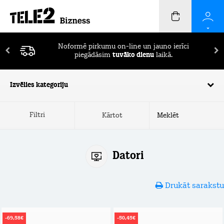
Noformē pirkumu on-line un jauno ierīci
piegādāsim
tuvāko dienu
laikā.
Izvēlies kategoriju
Filtri
Kārtot
Datori
Drukāt sarakstu
-69,58€
-50,45€