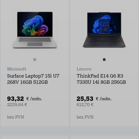
Microsoft
Lenovo
Surface Laptop7 15i U7
ThinkPad E14 G6 R3
268V 16GB 512GB
7335U 14i 8GB 256GB
93,32
25,53
€ /mēn.
€ /mēn.
2239,64 €
612,70 €
bez PVN
bez PVN