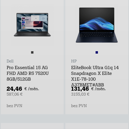
Dell
HP
Pro Essential 15 AG
EliteBook Ultra G1q 14
FHD AMD R5 7520U
Snapdragon X Elite
8GB/512GB
X1E-78-100
A37BMET#ABB
24,46
131,46
€ /mēn.
€ /mēn.
587,06 €
3155,03 €
bez PVN
bez PVN