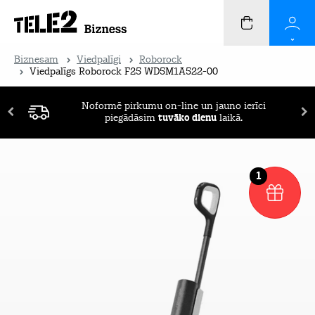
Biznesam
Viedpalīgi
Roborock
Viedpalīgs Roborock F25 WD5M1A522-00
Noformē pirkumu on-line un jauno ierīci
piegādāsim
tuvāko dienu
laikā.
1