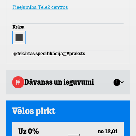
Pieejamība Tele2 centros
Krāsa
Iekārtas specifikācija
Apraksts
Dāvanas un ieguvumi
1
Vēlos pirkt
Uz 0%
no 12,01