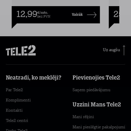
12,99
25,9
€/mēn.
Vairāk
bez PVN
Uz augšu
Neatradi, ko meklēji?
Pievienojies Tele2
Par Tele2
Saņem piedāvājumu
Komplimenti
Uzzini Mans Tele2
Kontakti
Mani rēķini
Tele2 centri
Mani pieslēgtie pakalpojumi