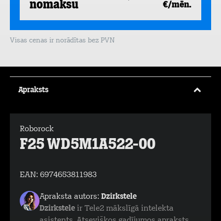
nomaksu
€/mēn.
Visas cenas ir norādītas bez PVN
Apraksts
Roborock
F25 WD5M1A522-00
EAN:
6974653811983
Apraksta autors:
Dzirkstele
Dzirkstele
ir Tele2 mākslīgā intelekta
asistents. Atsevišķos gadījumos apraksts