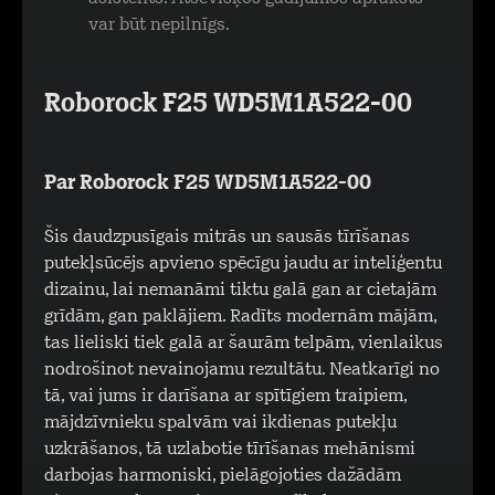
var būt nepilnīgs.
Roborock F25 WD5M1A522-00
Par Roborock F25 WD5M1A522-00
Šis daudzpusīgais mitrās un sausās tīrīšanas
putekļsūcējs apvieno spēcīgu jaudu ar inteliģentu
dizainu, lai nemanāmi tiktu galā gan ar cietajām
grīdām, gan paklājiem. Radīts modernām mājām,
tas lieliski tiek galā ar šaurām telpām, vienlaikus
nodrošinot nevainojamu rezultātu. Neatkarīgi no
tā, vai jums ir darīšana ar spītīgiem traipiem,
mājdzīvnieku spalvām vai ikdienas putekļu
uzkrāšanos, tā uzlabotie tīrīšanas mehānismi
darbojas harmoniski, pielāgojoties dažādām