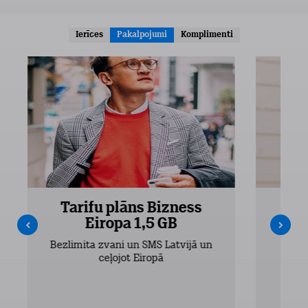
Ierīces
Pakalpojumi
Komplimenti
Tarifu plāns Bizness
Ta
Eiropa 1,5 GB
Bezlimita zvani un SMS Latvijā un
Bezli
ceļojot Eiropā