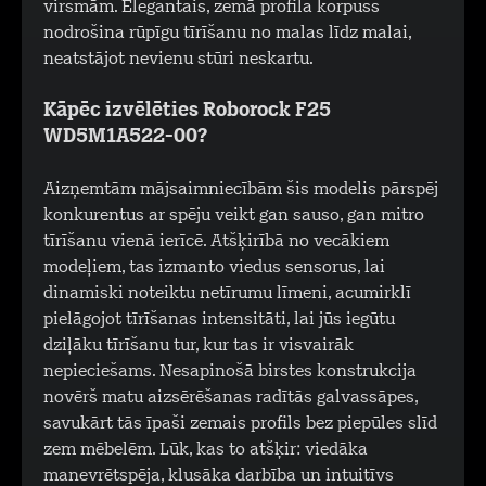
virsmām. Elegantais, zemā profila korpuss
nodrošina rūpīgu tīrīšanu no malas līdz malai,
neatstājot nevienu stūri neskartu.
Kāpēc izvēlēties Roborock F25
WD5M1A522-00?
Aizņemtām mājsaimniecībām šis modelis pārspēj
konkurentus ar spēju veikt gan sauso, gan mitro
tīrīšanu vienā ierīcē. Atšķirībā no vecākiem
modeļiem, tas izmanto viedus sensorus, lai
dinamiski noteiktu netīrumu līmeni, acumirklī
pielāgojot tīrīšanas intensitāti, lai jūs iegūtu
dziļāku tīrīšanu tur, kur tas ir visvairāk
nepieciešams. Nesapinošā birstes konstrukcija
novērš matu aizsērēšanas radītās galvassāpes,
savukārt tās īpaši zemais profils bez piepūles slīd
zem mēbelēm. Lūk, kas to atšķir: viedāka
manevrētspēja, klusāka darbība un intuitīvs