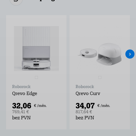
Roborock
Roborock
Qrevo Edge
Qrevo Curv
32,06
34,07
€ /mēn.
€ /mēn.
769,41 €
817,64 €
bez PVN
bez PVN