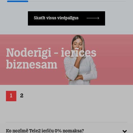
Skatīt visus viedpalīgus
Noderīgi - ierīces
biznesam
1
2
Ko nozīmē Tele2 ierīču 0% nomaksa?
Kā