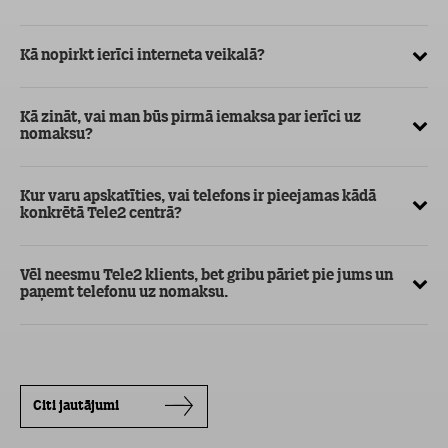
ve
Kā nopirkt ierīci interneta veikalā?
Kā
ma
Kā zināt, vai man būs pirmā iemaksa par ierīci uz
nomaksu?
Kur varu apskatīties, vai telefons ir pieejamas kādā
konkrētā Tele2 centrā?
Vēl neesmu Tele2 klients, bet gribu pāriet pie jums un
paņemt telefonu uz nomaksu.
Citi jautājumi