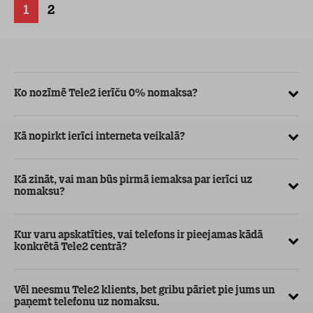
1
2
Ko nozīmē Tele2 ierīču 0% nomaksa?
Kā
ve
Kā nopirkt ierīci interneta veikalā?
Kā
ma
Kā zināt, vai man būs pirmā iemaksa par ierīci uz
nomaksu?
Kur varu apskatīties, vai telefons ir pieejamas kādā
konkrētā Tele2 centrā?
Vēl neesmu Tele2 klients, bet gribu pāriet pie jums un
paņemt telefonu uz nomaksu.