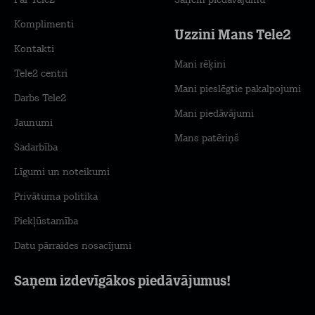
Par Tele2
Saņem piedāvājumu
Komplimenti
Uzzini Mans Tele2
Kontakti
Mani rēķini
Tele2 centri
Mani pieslēgtie pakalpojumi
Darbs Tele2
Mani piedāvājumi
Jaunumi
Mans patēriņš
Sadarbība
Līgumi un noteikumi
Privātuma politika
Piekļūstamība
Datu pārraides nosacījumi
Saņem izdevīgākos piedāvājumus!