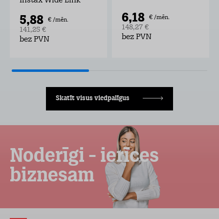
Instax Wide Link
6,18
5,88
€ /mēn.
€ /mēn.
148,27 €
141,25 €
bez PVN
bez PVN
Skatīt visus viedpalīgus
Noderīgi - ierīces
biznesam