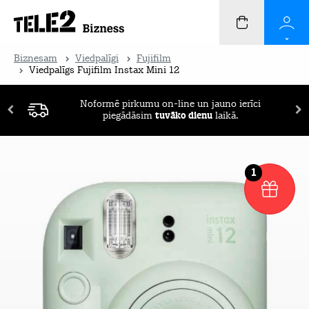
Biznesam
Viedpalīgi
Fujifilm
Viedpalīgs Fujifilm Instax Mini 12
Noformē pirkumu on-line un jauno ierīci
piegādāsim
tuvāko dienu
laikā.
1