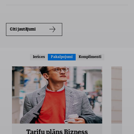
Citi jautājumi
Ierīces
Pakalpojumi
Komplimenti
Tarifu plāns Bizness
Ta