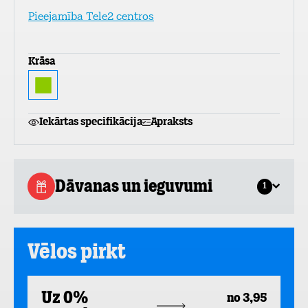
Pieejamība Tele2 centros
Krāsa
Iekārtas specifikācija
Apraksts
Dāvanas un ieguvumi
1
Vēlos pirkt
Uz 0%
no 3,95