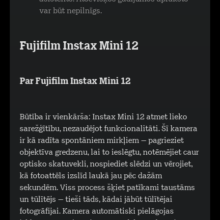
var būt nepilnīgs.
Fujifilm Instax Mini 12
Par Fujifilm Instax Mini 12
Būtība ir vienkārša: Instax Mini 12 atmet lieko
sarežģītību, nezaudējot funkcionalitāti. Šī kamera
ir kā radīta spontāniem mirkļiem – pagrieziet
objektīva gredzenu, lai to ieslēgtu, notēmējiet caur
optisko skatuvekli, nospiediet slēdzi un vērojiet,
kā fotoattēls izslīd laukā jau pēc dažām
sekundēm. Viss process šķiet patīkami taustāms
un tūlītējs – tieši tāds, kādai jābūt tūlītējai
fotogrāfijai. Kamera automātiski pielāgojas