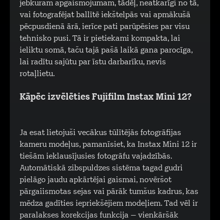
jebkuram apgaismojumam, tādēļ, neatkarīgi no tā,
vai fotografējat ballītē iekštelpās vai apmākušā
pēcpusdienā ārā, ierīce pati parūpēsies par visu
tehnisko pusi. Tā ir pietiekami kompakta, lai
ieliktu somā, taču tajā pašā laikā gana parocīga,
lai radītu sajūtu par īstu darbarīku, nevis
rotaļlietu.
Kāpēc izvēlēties Fujifilm Instax Mini 12?
Ja esat lietojuši vecākus tūlītējās fotogrāfijas
kameru modeļus, pamanīsiet, ka Instax Mini 12 ir
tiešām ieklausījusies fotogrāfu vajadzībās.
Automātiskā zibspuldzes sistēma tagad gudri
pielāgo jaudu apkārtējai gaismai, novēršot
pārgaiismotas sejas vai pārāk tumšus kadrus, kas
mēdza gadīties iepriekšējiem modeļiem. Tad vēl ir
paralakses korekcijas funkcija – vienkāršāk