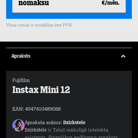
nomaksu
€/mēn.
Visas cenas ir norādītas bez PVN
Apraksts
Fujifilm
Instax Mini 12
EAN:
4547410489088
Apraksta autors:
Dzirkstele
Dzirkstele
ir Tele2 mākslīgā intelekta
asistents. Atsevišķos gadījumos apraksts