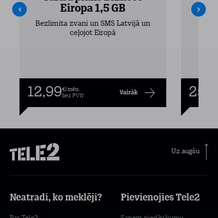
Eiropa 1,5 GB
Bezlimita zvani un SMS Latvijā un
Bezli
ceļojot Eiropā
12,99
25,9
€/mēn.
Vairāk
bez PVN
Uz augšu
Neatradi, ko meklēji?
Pievienojies Tele2