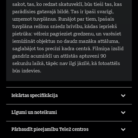
sakot, tas, ko redzat skatuveklī, būs tieši tas, kas
parādīsies gatavajā bildē. Tas ir īpaši svarīgi,
uzņemot tuvplānus. Runājot par tiem, īpašais
tuvplāna režīms sniedz brīvību, kādas iepriekš
pietrūka: vēlreiz pagrieziet gredzenu, un varēsiet
iemūžināt objektus no daudz mazāka attāluma,
saglabājot tos precīzi kadra centrā. Filmiņa izslīd
gandrīz acumirklī un attīstās aptuveni 90
sekunžu laikā, tāpēc nav ilgi jāzīlē, kā fotoattēls
būs izdevies.
Iekārtas specifikācija
Līgumi un noteikumi
Pārbaudīt pieejamību Tele2 centros