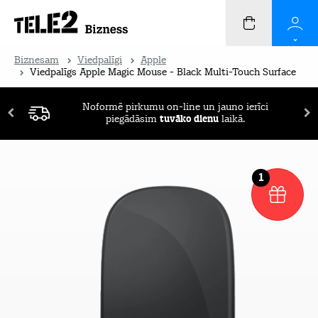
Biznesam
Viedpalīgi
Apple
Viedpalīgs Apple Magic Mouse - Black Multi-Touch Surface
Noformē pirkumu on-line un jauno ierīci
piegādāsim
tuvāko dienu
laikā.
1