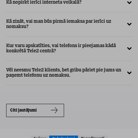
Kā nopirkt ierīci interneta veikalā?
Kā
ma
Kā zināt, vai man būs pirmā iemaksa par ierīci uz
nomaksu?
Kur varu apskatīties, vai telefons ir pieejamas kādā
konkrētā Tele2 centrā?
Vēl neesmu Tele2 klients, bet gribu pāriet pie jums un
paņemt telefonu uz nomaksu.
Citi jautājumi