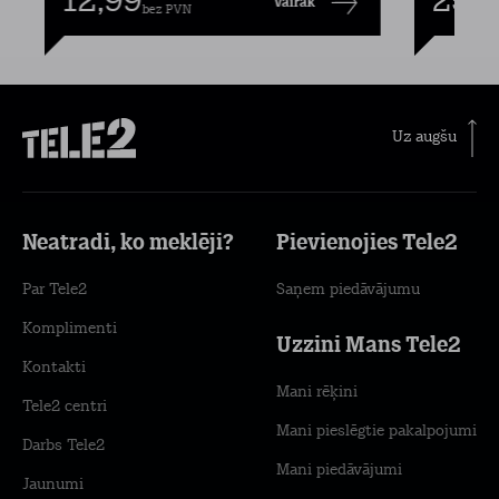
12,99
25,9
Vairāk
bez PVN
Uz augšu
Neatradi, ko meklēji?
Pievienojies Tele2
Par Tele2
Saņem piedāvājumu
Komplimenti
Uzzini Mans Tele2
Kontakti
Mani rēķini
Tele2 centri
Mani pieslēgtie pakalpojumi
Darbs Tele2
Mani piedāvājumi
Jaunumi