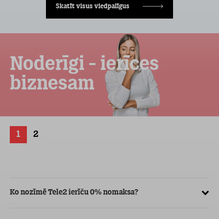
Skatīt visus viedpalīgus
Noderīgi - ierīces
biznesam
1
2
Ko nozīmē Tele2 ierīču 0% nomaksa?
Kā
ve