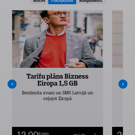
Ierīces
Pakalpojumi
Komplimenti
Tarifu plāns Bizness
Ta
Eiropa 1,5 GB
Bezlimita zvani un SMS Latvijā un
Bezli
ceļojot Eiropā
€/mēn.