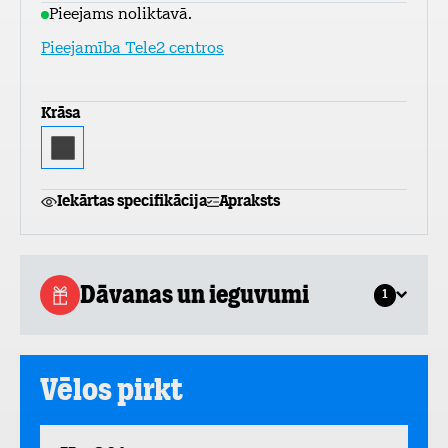
Pieejams noliktavā.
Pieejamība Tele2 centros
Krāsa
Iekārtas specifikācija
Apraksts
Dāvanas un ieguvumi
1
Vēlos pirkt