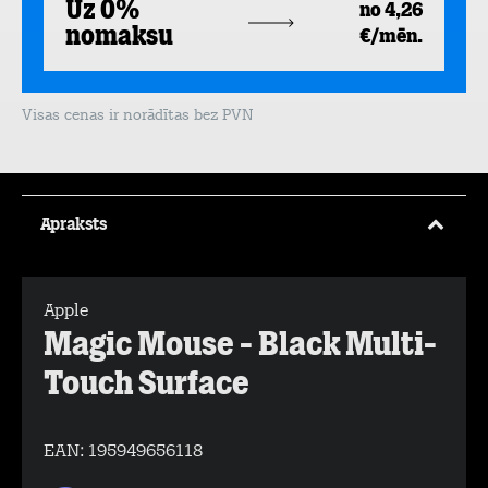
Uz 0%
no 4,26
nomaksu
€/mēn.
Visas cenas ir norādītas bez PVN
Apraksts
Apple
Magic Mouse - Black Multi-
Touch Surface
EAN:
195949656118