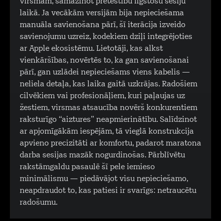
virsmām, samazinot pretestību ilgstošu sesiju
laikā. Ja vecākām versijām bija nepieciešama
manuāla savienošana pārī, šī iterācija izveido
savienojumu uzreiz, kodekiem dziļi integrējoties
ar Apple ekosistēmu. Lietotāji, kas alkst
vienkāršības, novērtēs to, ka gan savienošanai
pārī, gan uzlādei nepieciešams viens kabelis —
neliela detaļa, kas laika gaitā uzkrājas. Radošiem
cilvēkiem vai profesionāļiem, kuri paļaujas uz
žestiem, virsmas atsaucība novērš konkurentiem
raksturīgo “aiztures” neapmierinātību. Salīdzinot
ar apjomīgākām iespējām, tā vieglā konstrukcija
apvieno precizitāti ar komfortu, padarot maratona
darba sesijas mazāk nogurdinošas. Pārblīvētu
rakstāmgaldu pasaulē šī pele iemieso
minimālismu — piedāvājot visu nepieciešamo,
neapdraudot to, kas patiesi ir svarīgs: netraucētu
radošumu.