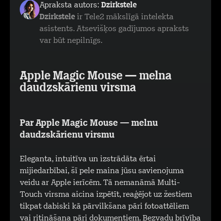
Apraksta autors:
Dzirkstele
Dzirkstele
ir Tele2 mākslīgā intelekta
asistents. Atsevišķos gadījumos apraksts
var būt nepilnīgs.
Apple Magic Mouse — melna
daudzskārienu virsma
Par Apple Magic Mouse — melnu
daudzskārienu virsmu
Eleganta, intuitīva un izstrādāta ērtai
mijiedarbībai, šī pele maina jūsu savienojuma
veidu ar Apple ierīcēm. Tā nemanāmā Multi-
Touch virsma aicina izpētīt, reaģējot uz žestiem
tikpat dabiski kā pārvilkšana pāri fotoattēliem
vai ritināšana pāri dokumentiem. Bezvadu brīvība