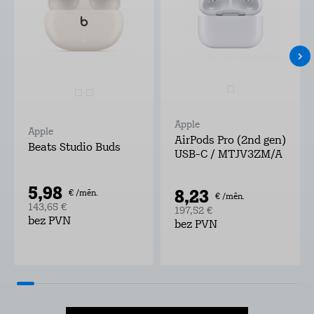
Apple
Apple
AirPods Pro (2nd gen)
Beats Studio Buds
USB-C / MTJV3ZM/A
5,98
8,23
€ /mēn.
€ /mēn.
143,65 €
197,52 €
bez PVN
bez PVN