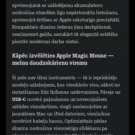
apvienojumā ar uzlādējamu akumulatoru
nodrošina stundām ilgu nepārtrauktu lietošanu,
apvienojot ērtības ar Apple raksturīgo precizitāti.
Kompaktais dizains iederas jūsu darbplūsmā,
neaizņemot galdu, savukārt tā elegantā estētika
piestāv modernai darba vietai.
Kāpēc izvēlēties Apple Magic Mouse —
melnu daudzskārienu virsmu
Šī pele nav tikai instruments — tā ir iepriekšējo
modeļu uzlabojums, kas vienkāršo visu, sākot no
iestatīšanas līdz ikdienas uzdevumiem. Pāreja uz
USB-C
novērš paļaušanos uz novecojušiem
uzlādes standartiem, viegli savienojoties ar
jaunākiem Mac un iPad datoriem, vienlaikus
novēršot kabeļu haosu. Optimizētais pēdas
dizains nodrošina vienmērīgu slīdēšanu pa