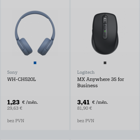
Sony
Logitech
WH-CH520L
MX Anywhere 3S for
Business
1,23
3,41
€ /mēn.
€ /mēn.
29,63 €
81,90 €
bez PVN
bez PVN