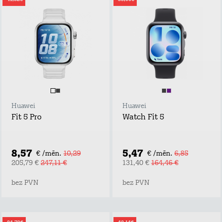
Huawei
Huawei
Fit 5 Pro
Watch Fit 5
8,57
5,47
€ /mēn.
10,29
€ /mēn.
6,85
205,79 €
247,11 €
131,40 €
164,46 €
bez PVN
bez PVN