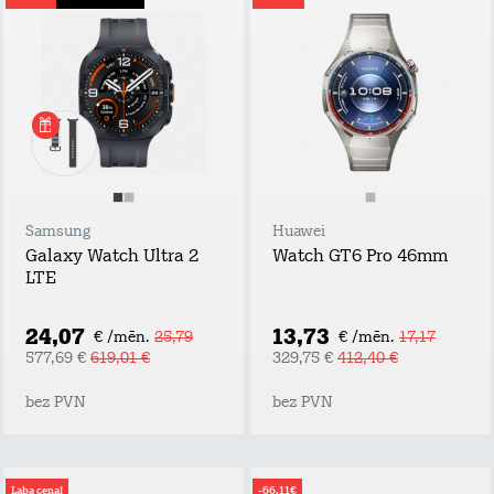
Samsung
Huawei
Galaxy Watch Ultra 2
Watch GT6 Pro 46mm
LTE
24,07
13,73
€ /mēn.
25,79
€ /mēn.
17,17
577,69 €
619,01 €
329,75 €
412,40 €
bez PVN
bez PVN
Laba cena!
-66,11€