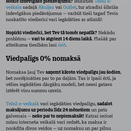
Meklē izdevīgāko piedāvājumu?
Ieskaties
Tele2 e-
veikala
sadaļā
Akcijas
vai
Outlet
, tur atradīsi šībrīža
izdevīgākos piedāvājumus – varbūt tieši tagad Tevis
noskatīto viedierīci
vari iegādāties ar atlaidi!
Nopirki viedierīci, bet Tev tā tomēr nepatīk?
Nekādu
problēmu –
vari to atgriezt 14 dienu laikā.
Plašāk par
atteikuma tiesībām lasi
šeit
.
Viedpalīgs 0% nomaksā
Nomaksa ļauj Tev
saņemt kāroto viedpalīgu jau šodien
,
bet norēķināties par to pa daļām. Tas ir īpaši ērti, ja
vēlies iegādāties dārgāku modeli, bet neesi gatavs
iztērēt visu summu uzreiz.
Tele2 e-veikalā
vari iegādāties viedpalīgu,
sadalot
maksājumu uz periodu līdz 24 mēnešiem
un pats
galvenais –
neko par to nepiemaksāt!
Katrai ierīcei
mūsu interneta veikalā vari redzēt, ka maksa ir
norādīta divos veidos – uz nomaksu un par pilnu