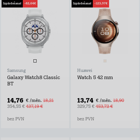
Izpārdošana!
-82,64€
Izpārdošana!
-123,97€
Samsung
Huawei
Galaxy Watch8 Classic
Watch 5 42 mm
BT
14,76
13,74
€ /mēn.
18,21
€ /mēn.
18,90
354,55 €
437,19 €
329,75 €
453,72 €
bez PVN
bez PVN