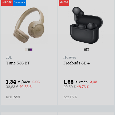
-17,35€
Jaunums
-8,26€
JBL
Huawei
Tune 535 BT
Freebuds SE 4
1,34
1,68
€ /mēn.
2,06
€ /mēn.
2,02
32,23 €
49,58 €
40,50 €
48,76 €
bez PVN
bez PVN