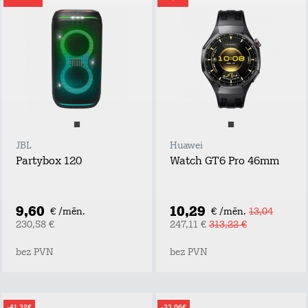
JBL
Huawei
Partybox 120
Watch GT6 Pro 46mm
9,60
10,29
€ /mēn.
€ /mēn.
13,04
230,58 €
247,11 €
313,22 €
bez PVN
bez PVN
-41,32€
-33,06€