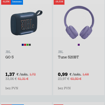
-8,25€
Jaunums
-16,53€
JBL
JBL
GO 5
Tune 520BT
1,37
0,99
€ /mēn.
1,72
€ /mēn.
1,68
33,06 €
41,31 €
23,97 €
40,50 €
bez PVN
bez PVN