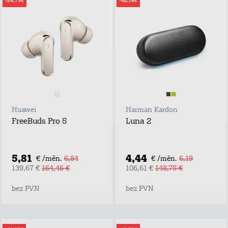
-24,79€
-42,14€
Huawei
Harman Kardon
FreeBuds Pro 5
Luna 2
5,81
4,44
€ /mēn.
6,84
€ /mēn.
6,19
139,67 €
164,46 €
106,61 €
148,75 €
bez PVN
bez PVN