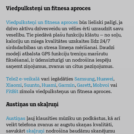
Viedpulksteņi un fitnesa aproces
Viedpulksteņi un fitnesa aproces
būs lieliski palīgi, ja
dzīvo aktīvu dzīvesveidu un vēlies ērti uzraudzīt savu
veselību. Tie piedāvā plašu funkciju klāstu – no soļu,
kaloriju un miega kvalitātes uzskaites līdz 24/7
sirdsdarbības un stresa līmeņa mērīšanai. Daudzi
modeļi atbalsta GPS funkciju treniņu maršrutu
fiksēšanai, ir ūdensizturīgi un nodrošina iespēju
saņemt ziņojumus, zvanus un citus paziņojumus.
Tele2 e-veikalā
vari iegādāties
Samsung
,
Huawei
,
Xiaomi
,
Suunto
,
Huami
,
Garmin
,
Garett
,
Mobvoi
vai
FitBit
zīmola viedpulksteņus un fitnesa aproces.
Austiņas un skaļruņi
Austiņas
ļauj klausīties mūziku un podkāstus, kā arī
veikt telefona zvanus ar augstu skaņas kvalitāti,
savukārt
skaļruņi
nodrošina baudāmu skanējumu