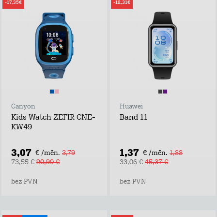
-17,35€
-12,31€
Canyon
Huawei
Kids Watch ZEFIR CNE-
Band 11
KW49
3,07
1,37
€ /mēn.
3,79
€ /mēn.
1,88
73,55 €
90,90 €
33,06 €
45,37 €
bez PVN
bez PVN