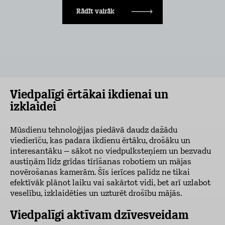
Rādīt vairāk
Viedpalīgi ērtākai ikdienai un
izklaidei
Mūsdienu tehnoloģijas piedāvā daudz dažādu
viedierīču, kas padara ikdienu ērtāku, drošāku un
interesantāku – sākot no viedpulksteņiem un bezvadu
austiņām līdz grīdas tīrīšanas robotiem un mājas
novērošanas kamerām. Šīs ierīces palīdz ne tikai
efektīvāk plānot laiku vai sakārtot vidi, bet arī uzlabot
veselību, izklaidēties un uzturēt drošību mājās.
Viedpalīgi aktīvam dzīvesveidam