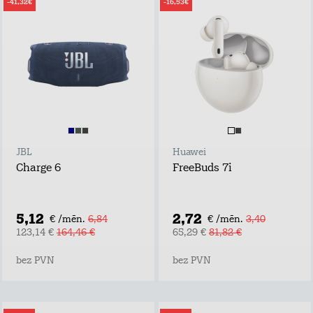
-41,32€
-16,53€
JBL
Huawei
Charge 6
FreeBuds 7i
5,12
2,72
€ /mēn.
6,84
€ /mēn.
3,40
123,14 €
164,46 €
65,29 €
81,82 €
bez PVN
bez PVN