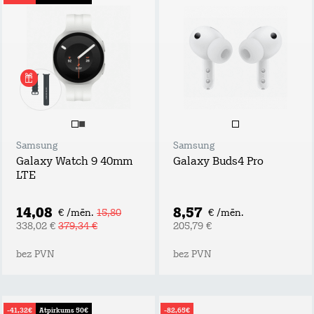
Samsung
Samsung
Galaxy Watch 9 40mm
Galaxy Buds4 Pro
LTE
14,08
8,57
€ /mēn.
15,80
€ /mēn.
338,02 €
379,34 €
205,79 €
bez PVN
bez PVN
-41,32€
Atpirkums 50€
-82,65€