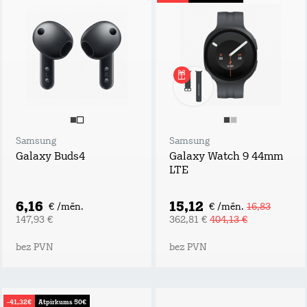
Samsung
Samsung
Galaxy Buds4
Galaxy Watch 9 44mm
LTE
6,16
15,12
€ /mēn.
€ /mēn.
16,83
147,93 €
362,81 €
404,13 €
bez PVN
bez PVN
-41,32€
Atpirkums 50€