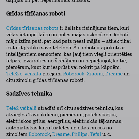
daļiņas un pat nepatīkamus smakas.
Grīdas tīrīšanas roboti
Grīdas tīrīšanas robots
ir lielisks risinājums tiem, kuri
vēlas ietaupīt laiku un pūles mājas uzkopšanā. Roboti
māju iztīra paši, pat kad pats neesi mājās – atliek tikai
iestatīt grafiku savā telefonā. Šie roboti ir aprīkoti ar
inteliģentiem sensoriem, kas ļauj tiem viegli orientēties
telpās, izvairoties no šķēršļiem un nepieļaujot, ka tie,
piemēram, kaut kur iesprūst vai nokrīt pa kāpnēm.
Tele2 e-veikalā
pieejami
Roborock
,
Xiaomi
,
Dreame
un
citu zīmolu grīdas tīrīšanas roboti.
Sadzīves tehnika
Tele2 veikalā
atradīsi arī citu sadzīves tehniku, kas
atvieglos Tavu ikdienu, piemēram, putekļsūcējus,
elektriskos grilus, aerogrilus, elektriskās tējkannas,
automātiskās kaķu tualetes un citas preces no
zīmoliem
Roborock
,
Dreame
,
Philips
,
Tefal
u. c.