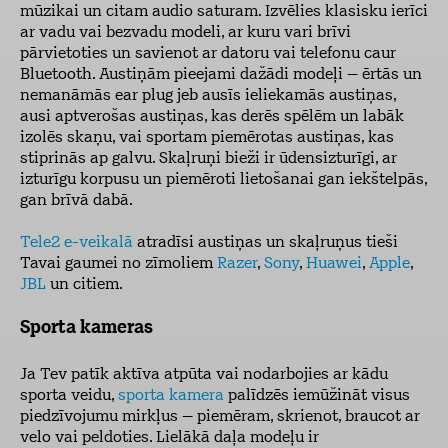
mūzikai un citam audio saturam. Izvēlies klasisku ierīci
ar vadu vai bezvadu modeli, ar kuru vari brīvi
pārvietoties un savienot ar datoru vai telefonu caur
Bluetooth. Austiņām pieejami dažādi modeļi – ērtās un
nemanāmās ear plug jeb ausīs ieliekamās austiņas,
ausi aptverošas austiņas, kas derēs spēlēm un labāk
izolēs skaņu, vai sportam piemērotas austiņas, kas
stiprinās ap galvu. Skaļruņi bieži ir ūdensizturīgi, ar
izturīgu korpusu un piemēroti lietošanai gan iekštelpās,
gan brīvā dabā.
Tele2 e-veikalā
atradīsi austiņas un skaļruņus tieši
Tavai gaumei no zīmoliem
Razer
,
Sony
,
Huawei
,
Apple
,
JBL
un citiem.
Sporta kameras
Ja Tev patīk aktīva atpūta vai nodarbojies ar kādu
sporta veidu,
sporta kamera
palīdzēs iemūžināt visus
piedzīvojumu mirkļus – piemēram, skrienot, braucot ar
velo vai peldoties. Lielākā daļa modeļu ir