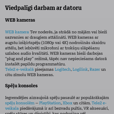
Viedpalīgi darbam ar datoru
WEB kameras
WEB kamera
Tev noderēs, ja strādā no mājām vai bieži
sazvanies ar draugiem attālināti. WEB kameras ar
augstu izšķirtspēju (1080p vai 4K) nodrošinās skaidru
attēlu, bet iebūvēti mikrofoni ar trokšņu slāpēšanu
uzlabos audio kvalitāti. WEB kameras bieži darbojas
“plug and play” režīmā, tāpēc nav nepieciešams datorā
instalēt papildu programmatūru.
Tele2 e-veikalā
pieejamas
Logitech
,
Logilink
,
Razer
un
citu zīmolu WEB kameras.
Spēļu konsoles
Iegremdējies aizraujošā spēļu pasaulē ar populārākajām
spēļu konsolēm
–
PlayStation
,
Xbox
un citām.
Tele2 e-
veikala
piedāvājumā ir arī bezvadu pultis, VR aksesuāri,