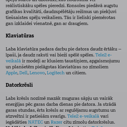
spēļu stūres un džoistiki, kas nodrošina vēl
reālistiskāku spēles pieredzi. Konsoles piedāvā augstu
grafikas kvalitāti, daudzspēlētāju režīmus un piekļuvi
tiešsaistes spēļu veikaliem. Tās ir lieliski piemērotas
gan izklaidei vienatnē, gan ar draugiem.
Klaviatūras
Laba klaviatūra padara darbu pie datora daudz ērtāku –
īpaši, ja daudz raksti vai bieži spēlē spēles.
Tele2 e-
veikalā
ir modeļi ar klusiem taustiņiem, apgaismojumu
un planšetēm pielāgotas klaviatūras no zīmoliem
Apple
,
Dell
,
Lenovo
,
Logitech
un citiem.
Datorkrēsli
Labs krēsls nozīmē mazāk muguras sāpju un vairāk
enerģijas pēc garas darba dienas pie datora. Ja strādā
garas stundas, ērts krēsls ar regulējamu augstumu un
atzveltni ir patiešām svarīgs.
Tele2 e-veikalā
vari
iegādāties
NATEC
un
Razer
citu zīmolu datorkrēslus.