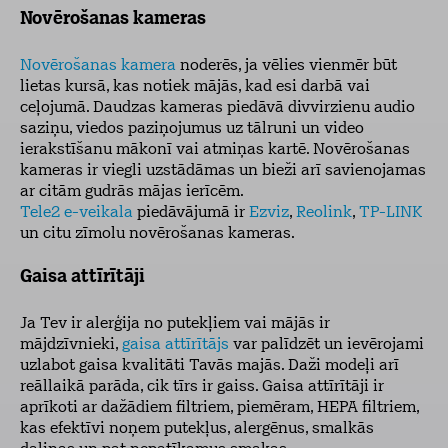
Novērošanas kameras
Novērošanas kamera
noderēs, ja vēlies vienmēr būt
lietas kursā, kas notiek mājās, kad esi darbā vai
ceļojumā. Daudzas kameras piedāvā divvirzienu audio
saziņu, viedos paziņojumus uz tālruni un video
ierakstīšanu mākonī vai atmiņas kartē. Novērošanas
kameras ir viegli uzstādāmas un bieži arī savienojamas
ar citām gudrās mājas ierīcēm.
Tele2 e-veikala
piedāvājumā ir
Ezviz
,
Reolink
,
TP-LINK
un citu zīmolu novērošanas kameras.
Gaisa attīrītāji
Ja Tev ir alerģija no putekļiem vai mājās ir
mājdzīvnieki,
gaisa attīrītājs
var palīdzēt un ievērojami
uzlabot gaisa kvalitāti Tavās majās. Daži modeļi arī
reāllaikā parāda, cik tīrs ir gaiss. Gaisa attīrītāji ir
aprīkoti ar dažādiem filtriem, piemēram, HEPA filtriem,
kas efektīvi noņem putekļus, alergēnus, smalkās