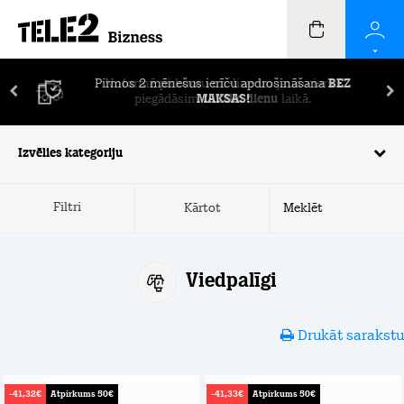
Pirmos 2 mēnešus ierīču apdrošināšana
BEZ
MAKSAS!
Izvēlies kategoriju
Filtri
Kārtot
Viedpalīgi
Drukāt sarakstu
-41,32€
Atpirkums 50€
-41,33€
Atpirkums 50€