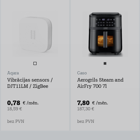
Aqara
Caso
Vibrācijas sensors /
Aerogrils Steam and
DJT11LM / ZigBee
AirFry 700 7l
0,78
7,80
€ /mēn.
€ /mēn.
18,59 €
187,30 €
bez PVN
bez PVN