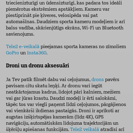
triecienizturīgi un ūdensizturīgi, kas padara tos ideāli
piemērotus ekstrēmiem apstākļiem. Kameru var
piestiprināt pie ķiveres, velosipēda vai pat
automašīnas. Daudziem sporta kameru modeļiem ir arī
balss vadība, skārienjūtīgs ekrāns, Wi-Fi un Bluetooth
savienojums.
Tele2 e-veikalā
pieejamas sporta kameras no zīmoliem
GoPro
un
Insta360
.
Droni un dronu aksesuāri
Ja Tev patīk filmēt dabu vai ceļojumus,
drons
pavērs
pavisam citu skatu leņķi. Ar dronu vari iegūt
neatkārtojamus kadrus, lidojot pāri kalniem, mežiem
vai gar jūras krastu. Daudzi modeļi ir ērti salokāmi,
tāpēc tos var viegli paņemt līdzi ceļojumos, pārgājienos
vai vienkārši ikdienas pastaigās. Droni ir aprīkoti ar
augstas izšķirtspējas kamerām (līdz 4K), GPS
navigāciju, automātiskām lidojuma trajektorijām un
šķēršļu apiešanas funkcijām.
Tele2 veikalā
atradīsi arī