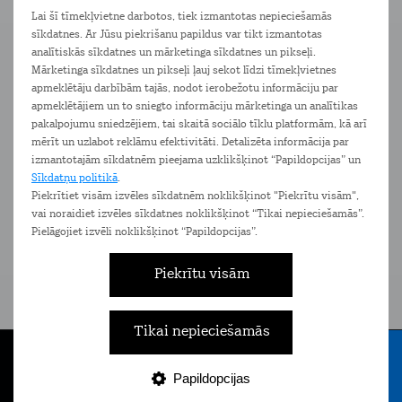
Vairāk informācijas par piegādes iespējām meklē
šeit
Lai šī tīmekļvietne darbotos, tiek izmantotas nepieciešamās
sīkdatnes. Ar Jūsu piekrišanu papildus var tikt izmantotas
Ierīces
Pakalpojumi
Komplimenti
analītiskās sīkdatnes un mārketinga sīkdatnes un pikseļi.
Mārketinga sīkdatnes un pikseļi ļauj sekot līdzi tīmekļvietnes
apmeklētāju darbībām tajās, nodot ierobežotu informāciju par
apmeklētājiem un to sniegto informāciju mārketinga un analītikas
pakalpojumu sniedzējiem, tai skaitā sociālo tīklu platformām, kā arī
mērīt un uzlabot reklāmu efektivitāti. Detalizēta informācija par
izmantotajām sīkdatnēm pieejama uzklikšķinot “Papildopcijas” un
Sīkdatņu politikā
.
Piekrītiet visām izvēles sīkdatnēm noklikšķinot "Piekrītu visām",
vai noraidiet izvēles sīkdatnes noklikšķinot “Tikai nepieciešamās”.
Pielāgojiet izvēli noklikšķinot “Papildopcijas”.
Piekrītu visām
Tarifu plāns Bizness
Ta
Eiropa 1,5 GB
Bezlimita zvani un SMS Latvijā un
Bezli
Tikai nepieciešamās
ceļojot Eiropā
Papildopcijas
Tarifi
Internets
E-veikals
Nāc pie Tele2
Izvēlne