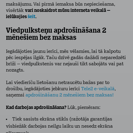
maksājumu. Vai pirmā iemaksa būs nepieciešama,
visērtāk
vari noskaidrot mūsu interneta veikalā –
ielūkojies
šeit
.
Viedpulksteņu apdrošināšana 2
mēnešiem bez maksas
Iegādājoties jaunu ierīci, mēs vēlamies, lai tā kalpotu
pēc iespējas ilgāk. Taču dzīvē gadās dažādi neparedzēti
brīži – viedpulkstenis var nejauši tikt sabojāts vai pat
nozagts.
Lai viedierīču lietošanu netraucētu bažas par to
drošību, iegādājoties jebkuru ierīci
Tele2 e-veikalā
,
saņemsi
apdrošināšanu 2 mēnešiem bez maksas!
Kad darbojas apdrošināšana?
Lūk, piemēram:
Tiek sasists ekrāna stikls (ražotāja garantijas
visbiežāk darbojas neilgu laiku un nesedz ekrāna