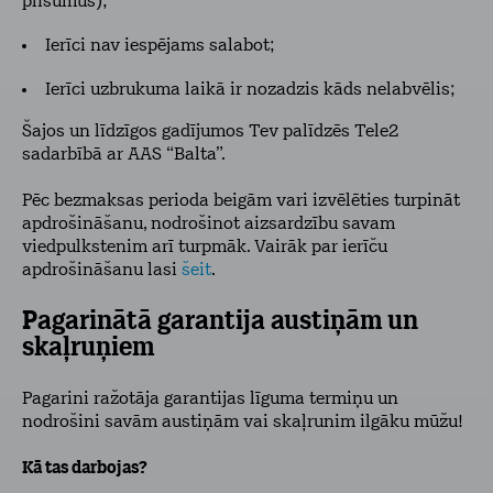
plīsumus);
Ierīci nav iespējams salabot;
Ierīci uzbrukuma laikā ir nozadzis kāds nelabvēlis;
Šajos un līdzīgos gadījumos Tev palīdzēs Tele2
sadarbībā ar AAS “Balta”.
Pēc bezmaksas perioda beigām vari izvēlēties turpināt
apdrošināšanu, nodrošinot aizsardzību savam
viedpulkstenim arī turpmāk. Vairāk par ierīču
apdrošināšanu lasi
šeit
.
Pagarinātā garantija austiņām un
skaļruņiem
Pagarini ražotāja garantijas līguma termiņu un
nodrošini savām austiņām vai skaļrunim ilgāku mūžu!
Kā tas darbojas?