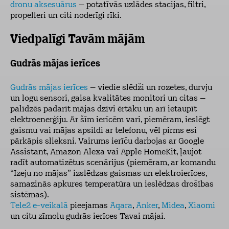
dronu aksesuārus
– potatīvās uzlādes stacijas, filtri,
propelleri un citi noderīgi rīki.
Viedpalīgi Tavām mājām
Gudrās mājas ierīces
Gudrās mājas ierīces
– viedie slēdži un rozetes, durvju
un logu sensori, gaisa kvalitātes monitori un citas –
palīdzēs padarīt mājas dzīvi ērtāku un arī ietaupīt
elektroenerģiju. Ar šīm ierīcēm vari, piemēram, ieslēgt
gaismu vai mājas apsildi ar telefonu, vēl pirms esi
pārkāpis slieksni. Vairums ierīču darbojas ar Google
Assistant, Amazon Alexa vai Apple HomeKit, ļaujot
radīt automatizētus scenārijus (piemēram, ar komandu
“Izeju no mājas” izslēdzas gaismas un elektroierīces,
samazinās apkures temperatūra un ieslēdzas drošības
sistēmas).
Tele2 e-veikalā
pieejamas
Aqara
,
Anker
,
Midea
,
Xiaomi
un citu zīmolu gudrās ierīces Tavai mājai.