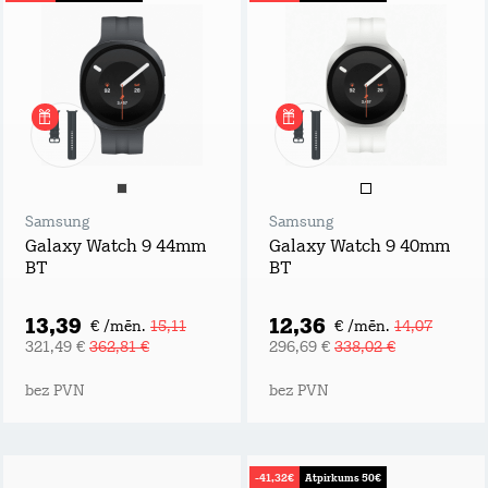
Samsung
Samsung
Galaxy Watch 9 44mm
Galaxy Watch 9 40mm
BT
BT
13,39
12,36
€ /mēn.
15,11
€ /mēn.
14,07
321,49 €
362,81 €
296,69 €
338,02 €
bez PVN
bez PVN
-41,32€
Atpirkums 50€