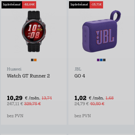
Izpārdošana!
-82,64€
Izpārdošana!
-15,71€
Huawei
JBL
Watch GT Runner 2
GO 4
10,29
1,02
€ /mēn.
13,74
€ /mēn.
1,68
247,11 €
329,75 €
24,79 €
40,50 €
bez PVN
bez PVN