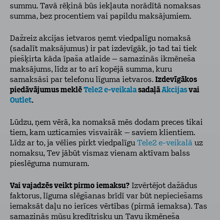
summu. Tavā rēķinā būs iekļauta norādītā nomaksas
summa, bez procentiem vai papildu maksājumiem.
Dažreiz akcijas ietvaros ņemt viedpalīgu nomaksā
(sadalīt maksājumus) ir pat izdevīgāk, jo tad tai tiek
piešķirta kāda īpaša atlaide – samazinās ikmēneša
maksājums, līdz ar to arī kopējā summa, kuru
samaksāsi par telefonu līguma ietvaros.
Izdevīgākos
piedāvājumus meklē
Tele2 e-veikala
sadaļā
Akcijas
vai
Outlet
.
Lūdzu, ņem vērā, ka nomaksā mēs dodam preces tikai
tiem, kam uzticamies visvairāk – saviem klientiem.
Līdz ar to, ja vēlies pirkt viedpalīgu
Tele2 e-veikalā
uz
nomaksu, Tev jābūt vismaz vienam aktīvam balss
pieslēguma numuram.
Vai vajadzēs veikt pirmo iemaksu?
Izvērtējot dažādus
faktorus, līguma slēgšanas brīdī var būt nepieciešams
iemaksāt daļu no ierīces vērtības (pirmā iemaksa). Tas
samazinās mūsu kredītrisku un Tavu ikmēneša