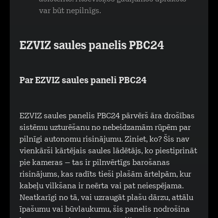
var būt nepilnīgs.
EZVIZ saules panelis PBC24
Par EZVIZ saules paneli PBC24
EZVIZ saules panelis PBC24 pārvērš āra drošības
sistēmu uzturēšanu no nebeidzamām rūpēm par
pilnīgi autonomu risinājumu. Ziniet, ko? Šis nav
vienkārši kārtējais saules lādētājs, ko piestiprināt
pie kameras – tas ir pilnvērtīgs barošanas
risinājums, kas radīts tieši plašām ārtelpām, kur
kabeļu vilkšana ir neērta vai pat neiespējama.
Neatkarīgi no tā, vai uzraugāt plašu dārzu, attālu
īpašumu vai būvlaukumu, šis panelis nodrošina