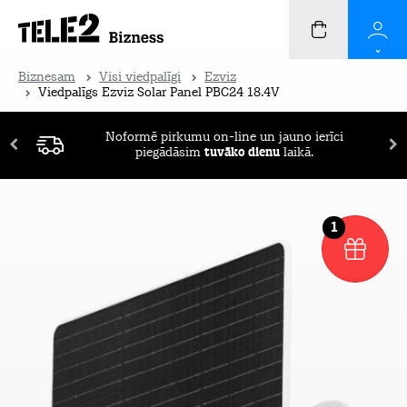
Biznesam
Visi viedpalīgi
Ezviz
Viedpalīgs Ezviz Solar Panel PBC24 18.4V
Noformē pirkumu on-line un jauno ierīci
piegādāsim
tuvāko dienu
laikā.
1