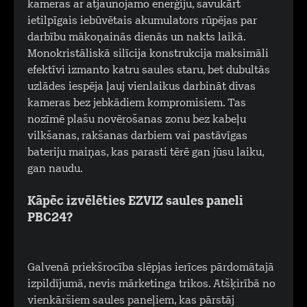
kameras ar atjaunojamo enerģiju, savukārt
ietilpīgais iebūvētais akumulators rūpējas par
darbību mākoņainās dienās un nakts laikā.
Monokristāliskā silīcija konstrukcija maksimāli
efektīvi izmanto katru saules staru, bet dubultās
uzlādes iespēja ļauj vienlaikus darbināt divas
kameras bez jebkādiem kompromisiem. Tas
nozīmē plašu novērošanas zonu bez kabeļu
vilkšanas, rakšanas darbiem vai pastāvīgas
bateriju maiņas, kas parasti tērē gan jūsu laiku,
gan naudu.
Kāpēc izvēlēties EZVIZ saules paneli
PBC24?
Galvenā priekšrocība slēpjas ierīces pārdomātajā
izpildījumā, nevis mārketinga trikos. Atšķirībā no
vienkāršiem saules paneļiem, kas pārstāj