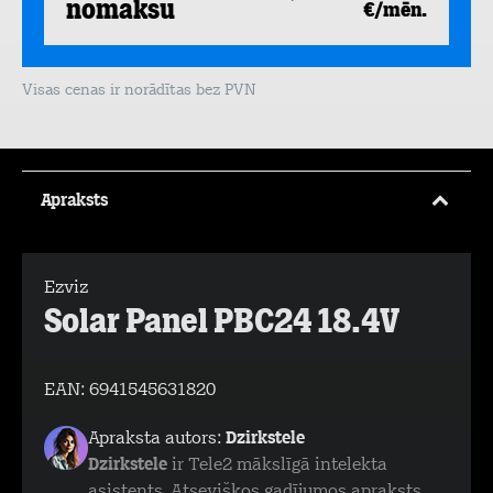
nomaksu
€/mēn.
Visas cenas ir norādītas bez PVN
Apraksts
Ezviz
Solar Panel PBC24 18.4V
EAN:
6941545631820
Apraksta autors:
Dzirkstele
Dzirkstele
ir Tele2 mākslīgā intelekta
asistents. Atsevišķos gadījumos apraksts