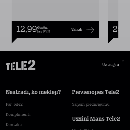
12,99
25,9
€/mēn.
Vairāk
bez PVN
Uz augšu
Neatradi, ko meklēji?
Pievienojies Tele2
Par Tele2
Saņem piedāvājumu
Komplimenti
Uzzini Mans Tele2
Kontakti