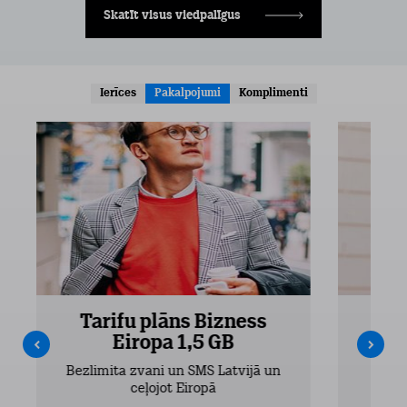
Skatīt visus viedpalīgus
Ierīces
Pakalpojumi
Komplimenti
Tarifu plāns Bizness
Ta
Eiropa 1,5 GB
Bezlimita zvani un SMS Latvijā un
Bezli
ceļojot Eiropā