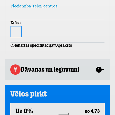
Pieejamība Tele2 centros
Krāsa
Iekārtas specifikācija
Apraksts
Dāvanas un ieguvumi
1
Vēlos pirkt
Uz 0%
no 4,73