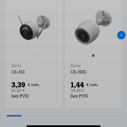
Ezviz
Ezviz
CS-H3
CS-H3C
3,39
1,44
€ /mēn.
€ /mēn.
81,25 €
34,42 €
bez PVN
bez PVN