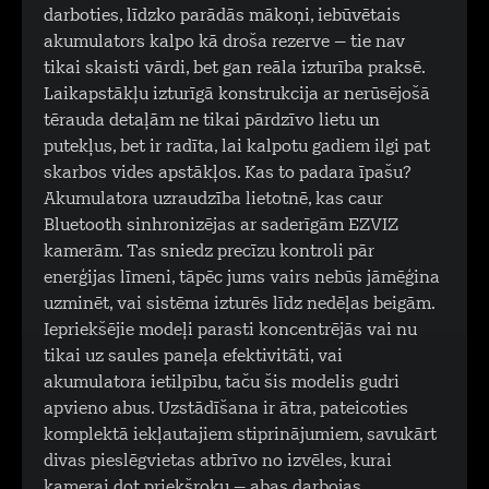
darboties, līdzko parādās mākoņi, iebūvētais
akumulators kalpo kā droša rezerve – tie nav
tikai skaisti vārdi, bet gan reāla izturība praksē.
Laikapstākļu izturīgā konstrukcija ar nerūsējošā
tērauda detaļām ne tikai pārdzīvo lietu un
putekļus, bet ir radīta, lai kalpotu gadiem ilgi pat
skarbos vides apstākļos. Kas to padara īpašu?
Akumulatora uzraudzība lietotnē, kas caur
Bluetooth sinhronizējas ar saderīgām EZVIZ
kamerām. Tas sniedz precīzu kontroli pār
enerģijas līmeni, tāpēc jums vairs nebūs jāmēģina
uzminēt, vai sistēma izturēs līdz nedēļas beigām.
Iepriekšējie modeļi parasti koncentrējās vai nu
tikai uz saules paneļa efektivitāti, vai
akumulatora ietilpību, taču šis modelis gudri
apvieno abus. Uzstādīšana ir ātra, pateicoties
komplektā iekļautajiem stiprinājumiem, savukārt
divas pieslēgvietas atbrīvo no izvēles, kurai
kamerai dot priekšroku – abas darbojas