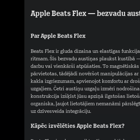
Apple Beats Flex — bezvadu aus
Par Apple Beats Flex
Beats Flex ir gluda dizaina un elastīgas funkcij
ritmam. Šīs bezvadu austiņas plaukst kustībā — n
darbu vai vienkārši atpūšaties. To magnētiskās
pārvietotas, tādējādi novēršot manipulācijas ar
kakla izgriezumam, apvienojot komfortu ar drošu
uzgaļiem. Četri austiņu uzgaļu izmēri nodrošina
konstrukcija izšķīst jūsu apziņā ilgstošas lieto
organiska, ļaujot lietotājiem nemanāmi pārslēgt
uz dzīvesveida integrāciju.
Kāpēc izvēlēties Apple Beats Flex?