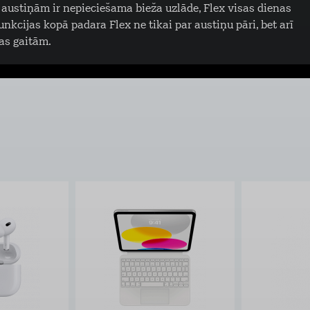
austiņām ir nepieciešama bieža uzlāde, Flex visas dienas
unkcijas kopā padara Flex ne tikai par austiņu pāri, bet arī
as gaitām.