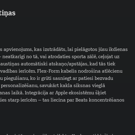
tiņas
as apvienojums, kas izstrādāts, lai pielāgotos jūsu ikdienas
eatkarīgi no tā, vai atrodaties sporta zālē, ceļojat uz
 austiņas automātiski atskaņo/apstājas, kad tās tiek
 vadības ierīcēm. Flex-Form kabelis nodrošina atlēcienu
 piegulšanu, ko ir grūti sasniegt ar patiesi bezvadu
 personalizēšanu, savukārt kakla siksnas vieglā
šanas laikā. Integrācija ar Apple ekosistēmu šķiet
ies starp ierīcēm – tas liecina par Beats koncentrēšanos