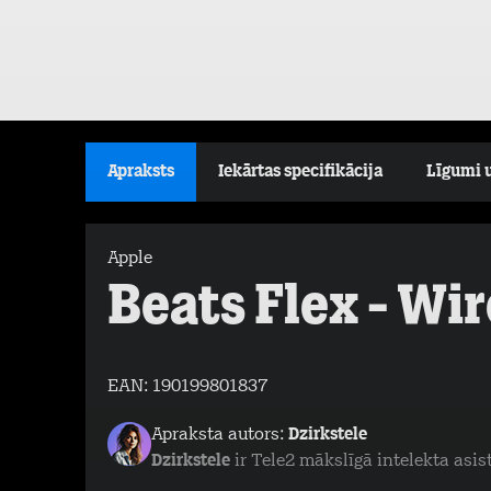
Apraksts
Iekārtas specifikācija
Līgumi 
Apple
Beats Flex - Wi
EAN:
190199801837
Apraksta autors:
Dzirkstele
Dzirkstele
ir Tele2 mākslīgā intelekta asis