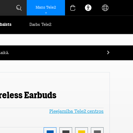
Mans Tele2
tbalsts
Darbs Tele2
aikā.
ireless Earbuds
Pieejamība Tele2 centros