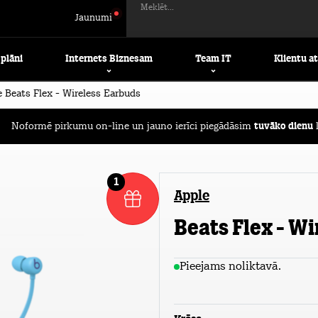
Meklēt...
Jaunumi
 plāni
Internets Biznesam
Team IT
Klientu a
 Beats Flex - Wireless Earbuds
Noformē pirkumu on-line un jauno ierīci piegādāsim
tuvāko dienu
l
1
Apple
Beats Flex - W
Pieejams noliktavā.