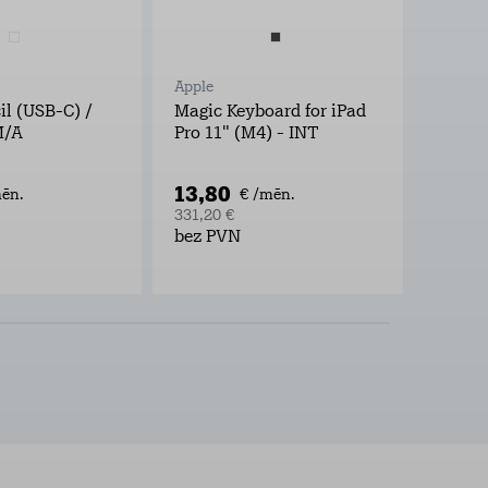
Apple
Apple
il (USB-C) /
Magic Keyboard for iPad
Magic 
/A
Pro 11" (M4) - INT
Pro 13
13,80
15,7
ēn.
€ /mēn.
331,20 €
378,35
bez PVN
bez P