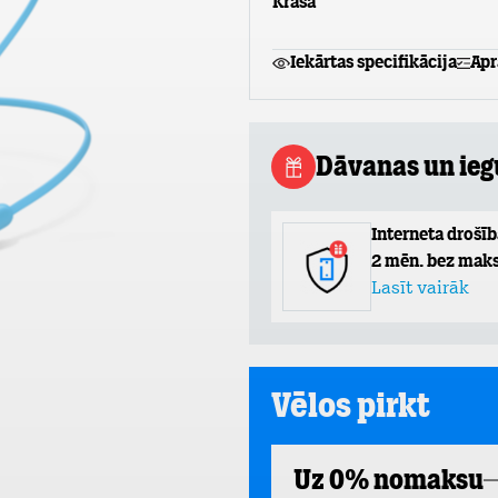
Krāsa
Iekārtas specifikācija
Apr
Dāvanas un ie
Interneta drošīb
2 mēn. bez maks
Lasīt vairāk
Vēlos pirkt
Uz 0% nomaksu