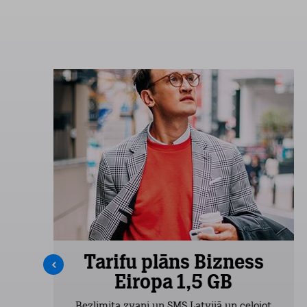
s
Tarifu plāns Bizness
Eiropa 1,5 GB
Bezlimita zvani un SMS Latvijā un ceļojot