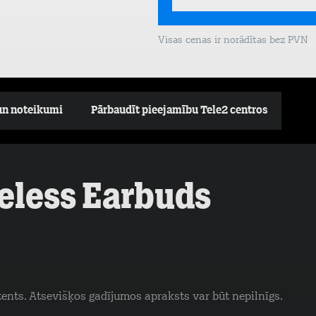
Visas cenas ir norādītas bez PVN
un noteikumi
Pārbaudīt pieejamību Tele2 centros
reless Earbuds
tents. Atsevišķos gadījumos apraksts var būt nepilnīgs.