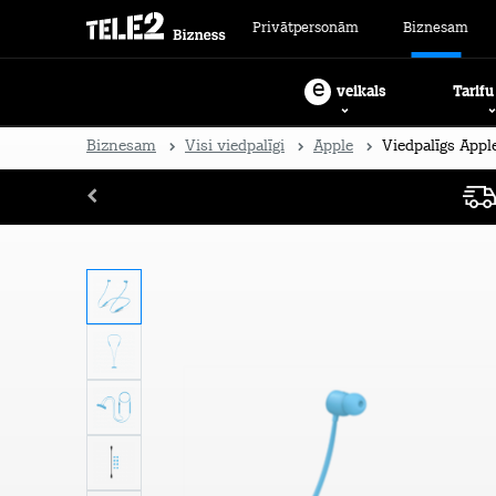
Privātpersonām
Biznesam
e
Tarifu
veikals
Biznesam
Visi viedpalīgi
Apple
Viedpalīgs Apple