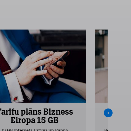
Tarifu plāns Bizness
Tarifu
Eiropa 15 GB
Ei
15 GB internets Latvijā un Eiropā
Bezlimita zva