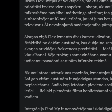
Beats Flex izceļas ar veiktspējas, praktiskuma u
prioritāti izvirza vienu aspektu – skaņu, akumul
mikroshēma nav tikai mārketinga aizzīme; tas p
sinhronizējot ar iCloud ierīcēm, ļaujot jums bez 
televizoru. Šī nevainojamā savienojamība pārsp
Skaņas ziņā Flex izmanto divu kameru dizainu, 
Atšķirībā no dažām austiņām, kas dubļaina ze
skaņas ar vidējas frekvences precizitāti — ideā
klausīšanai. Vēja trokšņu samazināšana zvanu 
uzticamu pavadoni sarunām brīvroku režīmā.
Akumulatora uztraukums mazinās, izmantojot Fas
Lai gan citām austiņām ir vajadzīgas stundas, la
nepieciešams. Audio koplietošana pievieno sociā
ierīci — lieliski piemērots filmu koplietošana
vadiem.
Integrācija Find My ir nenovērtējama izklaidīgaj