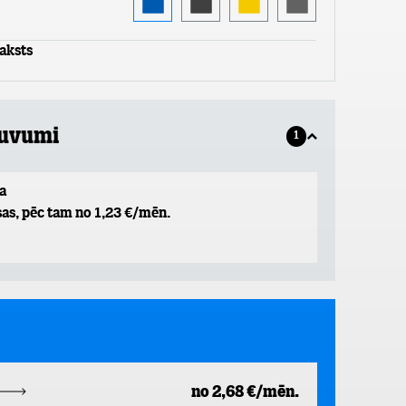
aksts
guvumi
1
a
as, pēc tam no 1,23 €/mēn.
no 2,68 €/mēn.