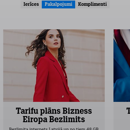
Ierīces
Pakalpojumi
Komplimenti
Tarifu plāns Bizness
Eiropa Bezlimits
Bezlimita internets Latvijā un no tiem 48 GB