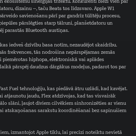
n ekosistēmu sinerģijas trifektu. Konkurenti bieži vien par
atoru, dizainu –, taču Beats tos līdzsvaro. Apple W1
ārveido savienošanu pārī par gandrīz tūlītēju procesu,
piepūles pārslēgties starp tālruni, planšetdatoru un
ēj parastās Bluetooth austiņas.
kas iedveš dzīvību basa notīm, nezaudējot skaidrību.
mās frekvences, tās nodrošina nepārspējamas zemās
li piemērotas hiphopa, elektroniskā vai aplādes
laikā pārspēj daudzus dārgākus modeļus, padarot tos par
t Fuel tehnoloģiju, kas piedāvā ātru uzlādi, kad kavējat.
i atjaunotu jaudu, Flex atdzīvojas, kad tas visvairāk
lo slāni, ļaujot diviem cilvēkiem sinhronizēties ar vienu
i vai atskaņošanas sarakstu koordinēšanai bez sapinušiem
iem, izmantojot Apple tīklu, lai precīzi noteiktu nevietā