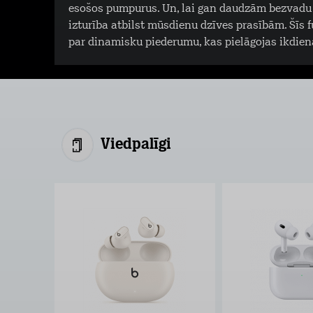
esošos pumpurus. Un, lai gan daudzām bezvadu 
izturība atbilst mūsdienu dzīves prasībām. Šīs f
par dinamisku piederumu, kas pielāgojas ikdien
Viedpalīgi