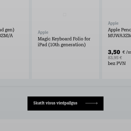
Apple
nd gen)
Apple Penc
Apple
3ZM/A
MUWA3ZM
Magic Keyboard Folio for
iPad (10th generation)
3,50
€ /m
83,95 €
bez PVN
Skatīt visus viedpalīgus