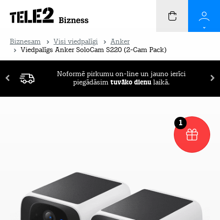
Biznesam
Visi viedpalīgi
Anker
Viedpalīgs Anker SoloCam S220 (2-Cam Pack)
Noformē pirkumu on-line un jauno ierīci
piegādāsim
tuvāko dienu
laikā.
1