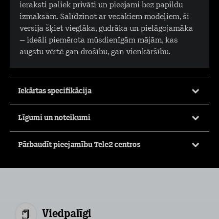
ieraksti paliek privāti un pieejami bez papildu
izmaksām. Salīdzinot ar vecākiem modeļiem, šī
versija šķiet vieglāka, gudrāka un pielāgojamāka
– ideāli piemērota mūsdienīgām mājām, kas
augstu vērtē gan drošību, gan vienkāršību.
Iekārtas specifikācija
Līgumi un noteikumi
Pārbaudīt pieejamību Tele2 centros
Viedpalīgi