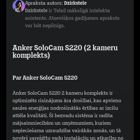
Apraksta autors:
Dzirkstele
Dzirkstele
ir Tele2 mākslīgā intelekta
asistents. Atsevišķos gadījumos apraksts
var būt nepilnīgs.
Anker SoloCam S220 (2 kameru
komplekts)
Par Anker SoloCam S220
Anker SoloCam S220 2 kameru komplekts ir
optimizēts risinājums āra drošībai, kas apvieno
saules enerģijas nodrošinātās ērtības ar izcilu
attēla kvalitāti. Šī bezvadu sistēma ir radīta
mājsaimniecībām un uzņēmumiem, kuriem
nepieciešama uzraudzība vairākās zonās, un tā
novērš sarežģītu vadu instalāciju un atkarību no