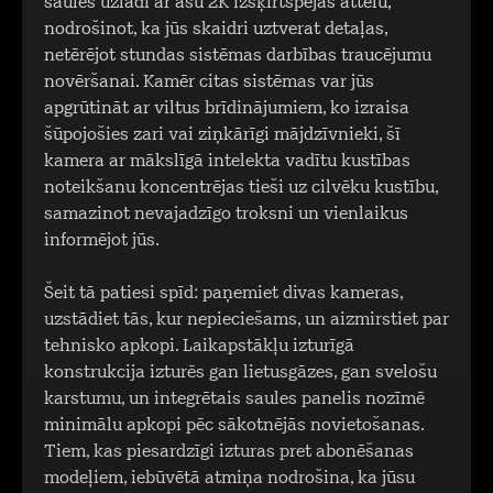
saules uzlādi ar asu 2K izšķirtspējas attēlu,
nodrošinot, ka jūs skaidri uztverat detaļas,
netērējot stundas sistēmas darbības traucējumu
novēršanai. Kamēr citas sistēmas var jūs
apgrūtināt ar viltus brīdinājumiem, ko izraisa
šūpojošies zari vai ziņkārīgi mājdzīvnieki, šī
kamera ar mākslīgā intelekta vadītu kustības
noteikšanu koncentrējas tieši uz cilvēku kustību,
samazinot nevajadzīgo troksni un vienlaikus
informējot jūs.
Šeit tā patiesi spīd: paņemiet divas kameras,
uzstādiet tās, kur nepieciešams, un aizmirstiet par
tehnisko apkopi. Laikapstākļu izturīgā
konstrukcija izturēs gan lietusgāzes, gan svelošu
karstumu, un integrētais saules panelis nozīmē
minimālu apkopi pēc sākotnējās novietošanas.
Tiem, kas piesardzīgi izturas pret abonēšanas
modeļiem, iebūvētā atmiņa nodrošina, ka jūsu