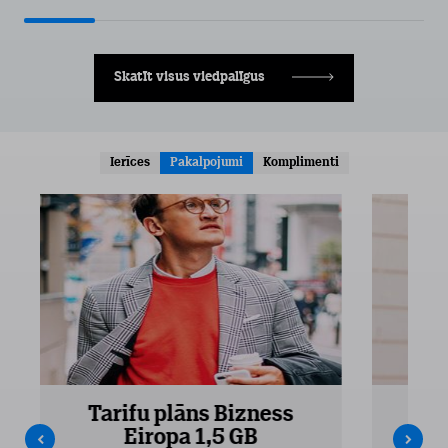
Skatīt visus viedpalīgus
Ierīces
Pakalpojumi
Komplimenti
Tarifu plāns Bizness
Ta
Eiropa 1,5 GB