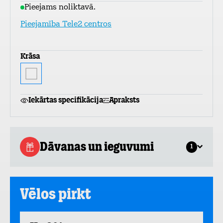
Pieejams noliktavā.
Pieejamība Tele2 centros
Krāsa
Iekārtas specifikācija
Apraksts
Dāvanas un ieguvumi
1
Vēlos pirkt