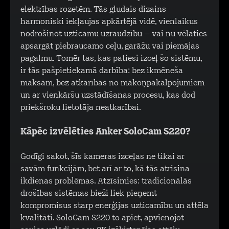
elektrības rozetēm. Tās gludais dizains
harmoniski iekļaujas apkārtējā vidē, vienlaikus
nodrošinot uzticamu uzraudzību – vai nu vēlaties
apsargāt piebraucamo ceļu, garāžu vai piemājas
pagalmu. Tomēr tas, kas patiesi izceļ šo sistēmu,
ir tās pašpietiekamā darbība: bez ikmēneša
maksām, bez atkarības no mākoņpakalpojumiem
un ar vienkāršu uzstādīšanas procesu, kas dod
priekšroku lietotāja neatkarībai.
Kāpēc izvēlēties Anker SoloCam S220?
Godīgi sakot, šīs kameras izceļas ne tikai ar
savām funkcijām, bet arī ar to, kā tās atrisina
ikdienas problēmas. Atzīsimies: tradicionālās
drošības sistēmas bieži liek pieņemt
kompromisus starp enerģijas uzticamību un attēla
kvalitāti. SoloCam S220 to apiet, apvienojot