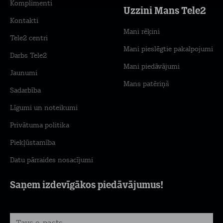
Komplimenti
Uzzini Mans Tele2
Kontakti
Mani rēķini
Tele2 centri
Mani pieslēgtie pakalpojumi
Darbs Tele2
Mani piedāvājumi
Jaunumi
Mans patēriņš
Sadarbība
Līgumi un noteikumi
Privātuma politika
Piekļūstamība
Datu pārraides nosacījumi
Saņem izdevīgākos piedāvājumus!