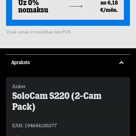
Uz 0%
no 6,18
nomaksu
€/mēn.
Visas cenas ir norādītas bez PVN
Apraksts
Anker
SoloCam S220 (2-Cam
Pack)
EAN:
194644126377