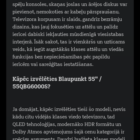
spēļu konsoles, skaņas joslas un ārējos diskus var
pievienot, nemokoties ar kabeļu pārspraušanu.
Televizora korpusam ir slaids, gandrīz bezrāmju
dizains, kas ļauj fokusēties uz attēlu un palīdz
ierīcei dabiski iekļauties mūsdienīgā viesistabas
interjerā. Īsāk sakot, tas ir vienkāršs un uzticams
veids, kā iegūt augstākās klases attēlu un viedās
funkcijas bez nepieciešamības pēc papildu
ierīcēm vai sarežģītas iestatīšanas.
Kāpēc izvēlēties Blaupunkt 55" /
55QBG6000S?
Ja domājat, kāpēc izvēlēties tieši šo modeli, nevis
kādu citu vidējās klases viedo televizoru, tad
QLED tehnoloģijas, modernāko HDR formātu un
Dolby Atmos apvienojums šajā cenu kategorijā ir
spēcīgs arguments. Daudzi budžeta klases modeļi