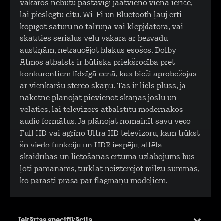
vakaros nebūtu pastāvīgi jāatvieno viena ierīce,
lai pieslēgtu citu. Wi-Fi un Bluetooth ļauj ērti
kopīgot saturu no tālruņa vai klēpjdatora, vai
skatīties seriālus vēlu vakarā ar bezvadu
austiņām, netraucējot blakus esošos. Dolby
Atmos atbalsts ir būtiska priekšrocība pret
konkurentiem līdzīgā cenā, kas bieži aprobežojas
ar vienkāršu stereo skaņu. Tas ir liels pluss, ja
nākotnē plānojat pievienot skaņas joslu un
vēlaties, lai televizors atbalstītu modernākos
audio formātus. Ja plānojat nomainīt savu veco
Full HD vai agrīno Ultra HD televizoru, kam trūkst
šo viedo funkciju un HDR iespēju, attēla
skaidrības un lietošanas ērtuma uzlabojums būs
ļoti pamanāms, turklāt neiztērējot milzu summas,
ko parasti prasa par flagmaņu modeļiem.
Iekārtas specifikācija