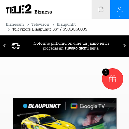
Biznesam
Televizori
Blaupunkt
Televizors Blaupunkt 55" / 55QBG6000S
Noformē pirkumu on-line un jauno ierīci
piegādāsim
tuvāko dienu
laikā.
1