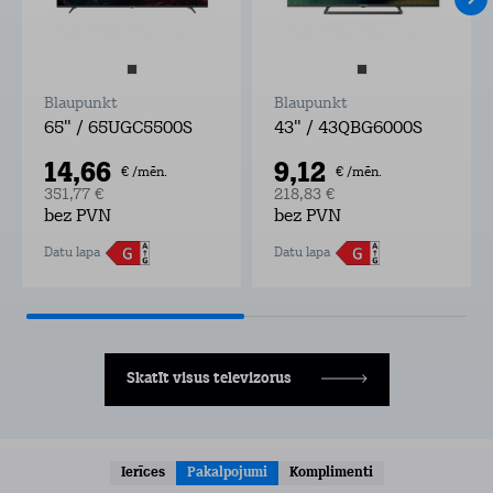
Blaupunkt
Blaupunkt
65" / 65UGC5500S
43" / 43QBG6000S
14,66
9,12
€ /mēn.
€ /mēn.
351,77 €
218,83 €
bez PVN
bez PVN
Datu lapa
Datu lapa
Skatīt visus televizorus
Ierīces
Pakalpojumi
Komplimenti