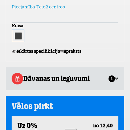
Pieejamība Tele2 centros
Krāsa
Iekārtas specifikācija
Apraksts
Dāvanas un ieguvumi
1
Vēlos pirkt
Uz 0%
no 12,40