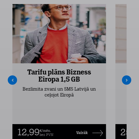
Tarifu plāns Bizness
Ta
Eiropa 1,5 GB
Bezlimita zvani un SMS Latvijā un
Bezli
ceļojot Eiropā
12,99
25,9
€/mēn.
Vairāk
bez PVN