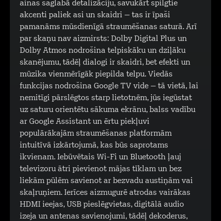
ainas saglabā detalizāciju, savukārt spilgtie
akcenti paliek asi un skaidri – tas ir īpaši
pamanāms mūsdienīgā straumēšanas saturā. Arī
par skaņu nav aizmirsts: Dolby Digital Plus un
Dolby Atmos nodrošina telpiskāku un dziļāku
skanējumu, tādēļ dialogi ir skaidri, bet efekti un
mūzika vienmērīgāk piepilda telpu. Viedās
funkcijas nodrošina Google TV vide – tā vietā, lai
nemitīgi pārslēgtos starp lietotnēm, jūs iegūstat
uz saturu orientētu sākuma ekrānu, balss vadību
ar Google Assistant un ērtu piekļuvi
populārākajām straumēšanas platformām
intuitīvā izkārtojumā, kas būs saprotams
ikvienam. Iebūvētais Wi-Fi un Bluetooth ļauj
televizoru ātri pievienot mājas tīklam un bez
liekām pūlēm savienot ar bezvadu austiņām vai
skaļruņiem. Ierīces aizmugurē atrodas vairākas
HDMI ieejas, USB pieslēgvietas, digitālā audio
izeja un antenas savienojumi, tādēļ dekoderus,