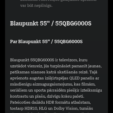
var būt nepilnīgs.
Blaupunkt 55" / 55QBG6000S
Par Blaupunkt 55" / 55QBG6000S
Blaupunkt 55QBG6000S ir televizors, kuru
uzstādot vienreiz, jūs turpināsiet pamanīt jaunas,
patīkamas nianses katrā skatīšanās reizē. Tajā
apvienots augstas izšķirtspējas QLED panelis ar
mūsdienīgu aizmugurgaismojumu, kas filmām,
seriāliem un sporta pārraidēm piešķir izteiksmīgu
kontrastu un plašu, dzīvīgu krāsu paleti.
Pateicoties dažādu HDR formātu atbalstam,
tostarp HDR10, HLG un Dolby Vision, tumšās