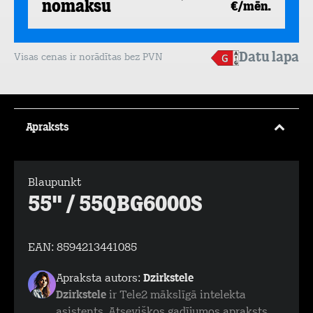
nomaksu
€/mēn.
Datu lapa
Visas cenas ir norādītas bez PVN
Apraksts
Blaupunkt
55" / 55QBG6000S
EAN:
8594213441085
Apraksta autors:
Dzirkstele
Dzirkstele
ir Tele2 mākslīgā intelekta
asistents. Atsevišķos gadījumos apraksts