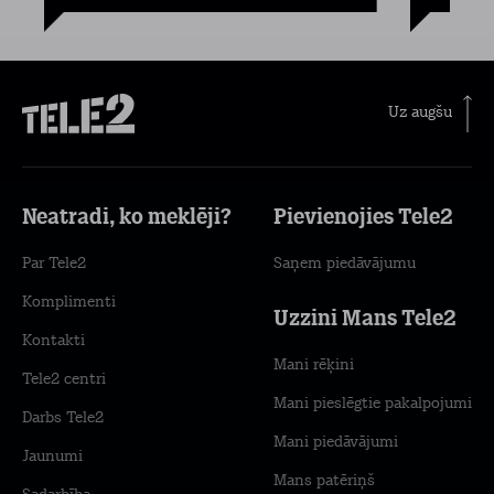
Uz augšu
Neatradi, ko meklēji?
Pievienojies Tele2
Par Tele2
Saņem piedāvājumu
Komplimenti
Uzzini Mans Tele2
Kontakti
Mani rēķini
Tele2 centri
Mani pieslēgtie pakalpojumi
Darbs Tele2
Mani piedāvājumi
Jaunumi
Mans patēriņš