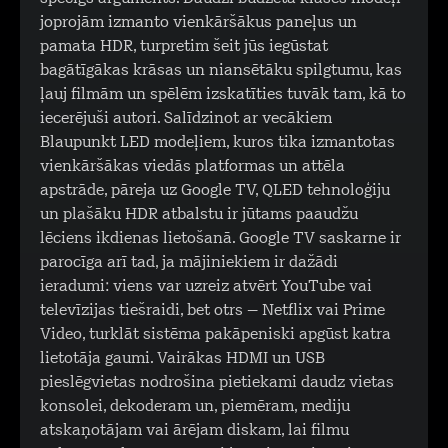
joprojām izmanto vienkāršākus paneļus un
pamata HDR, turpretim šeit jūs iegūstat
bagātīgākas krāsas un niansētāku spilgtumu, kas
ļauj filmām un spēlēm izskatīties tuvāk tam, kā to
iecerējuši autori. Salīdzinot ar vecākiem
Blaupunkt LED modeļiem, kuros tika izmantotas
vienkāršākas viedās platformas un attēla
apstrāde, pāreja uz Google TV, QLED tehnoloģiju
un plašāku HDR atbalstu ir jūtams paaudžu
lēciens ikdienas lietošanā. Google TV saskarne ir
parocīga arī tad, ja mājiniekiem ir dažādi
ieradumi: viens var uzreiz atvērt YouTube vai
televīzijas tiešraidi, bet otrs – Netflix vai Prime
Video, turklāt sistēma pakāpeniski apgūst katra
lietotāja gaumi. Vairākas HDMI un USB
pieslēgvietas nodrošina pietiekami daudz vietas
konsolei, dekoderam un, piemēram, mediju
atskaņotājam vai ārējam diskam, lai filmu