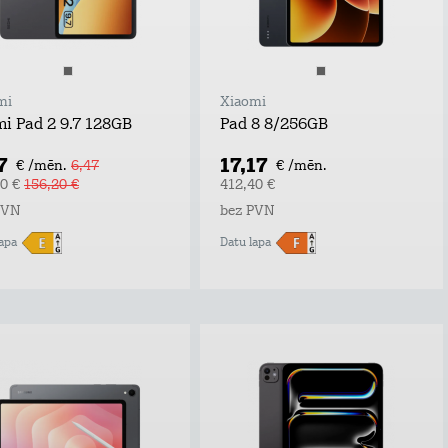
mi
Xiaomi
i Pad 2 9.7 128GB
Pad 8 8/256GB
7
17,17
€ /mēn.
6,47
€ /mēn.
40 €
156,20 €
412,40 €
PVN
bez PVN
apa
Datu lapa