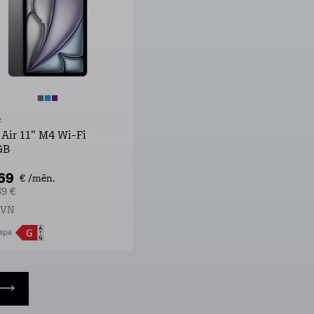
e
 Air 11" M4 Wi-Fi
GB
,69
€ /mēn.
59 €
PVN
apa