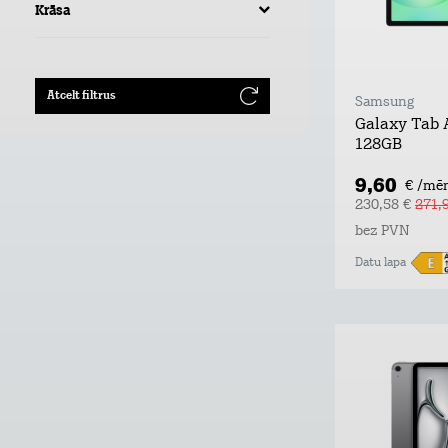
Krāsa
Atcelt filtrus
Samsung
Galaxy Tab 
128GB
9,60
€ /mēn
230,58 €
271,
bez PVN
Datu lapa