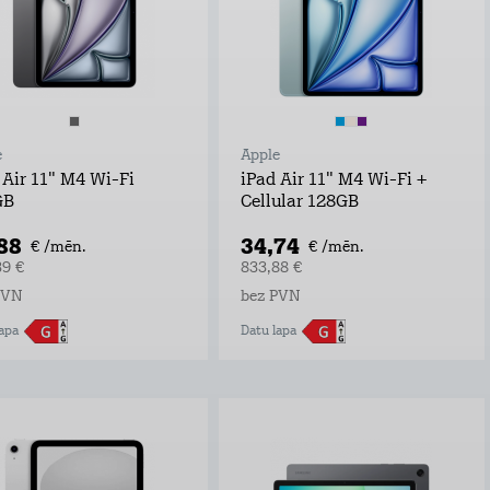
e
Apple
 Air 11" M4 Wi-Fi
iPad Air 11" M4 Wi-Fi +
GB
Cellular 128GB
,88
34,74
€ /mēn.
€ /mēn.
39 €
833,88 €
PVN
bez PVN
apa
Datu lapa