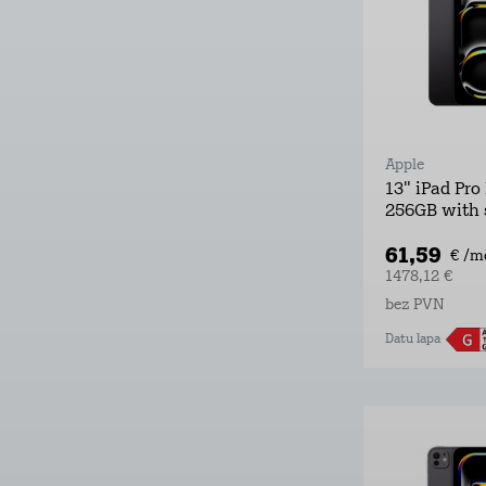
Apple
13" iPad Pro
256GB with 
61,59
€ /m
1478,12 €
bez PVN
Datu lapa