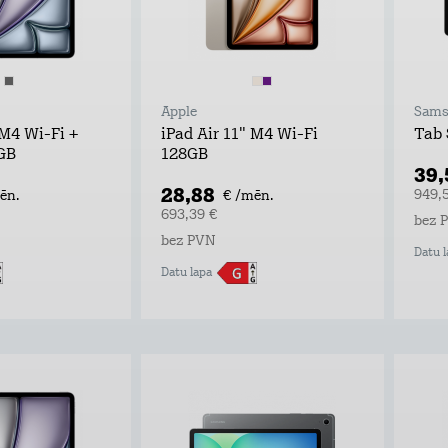
Apple
Sams
 M4 Wi-Fi +
iPad Air 11" M4 Wi-Fi
Tab 
6GB
128GB
39
28,88
949,
ēn.
€ /mēn.
693,39 €
bez 
bez PVN
Datu l
Datu lapa