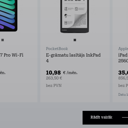
PocketBook
Appl
7 Pro Wi-Fi
E-grāmatu lasītājs InkPad
iPad
4
256
10,98
35
ēn.
€ /mēn.
263,50 €
856,
bez PVN
bez 
Datu l
Rādīt vairāk