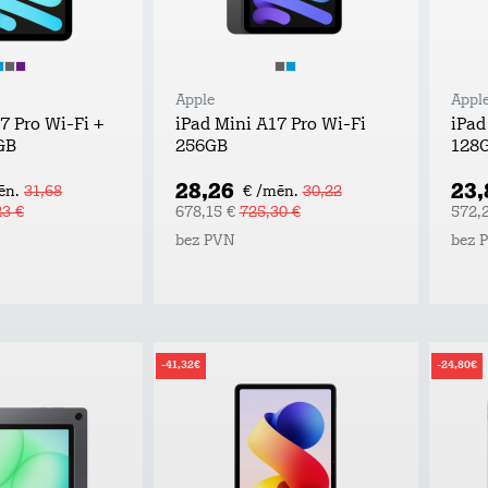
Apple
Appl
7 Pro Wi-Fi +
iPad Mini A17 Pro Wi-Fi
iPad
GB
256GB
128
28,26
23
ēn.
31,68
€ /mēn.
30,22
23 €
678,15 €
725,30 €
572,
bez PVN
bez 
-41,32€
-24,80€