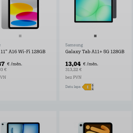
e
Samsung
 11" A16 Wi-Fi 128GB
Galaxy Tab A11+ 5G 128GB
87
13,04
€ /mēn.
€ /mēn.
93 €
313,22 €
PVN
bez PVN
Datu lapa