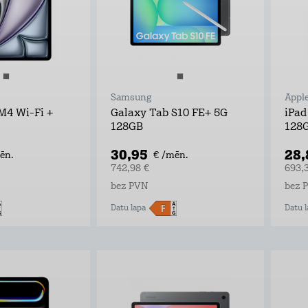
Samsung
Appl
 M4 Wi-Fi +
Galaxy Tab S10 FE+ 5G
iPad
128GB
128
30,95
28
ēn.
€ /mēn.
742,98 €
693,
bez PVN
bez 
Datu lapa
Datu l