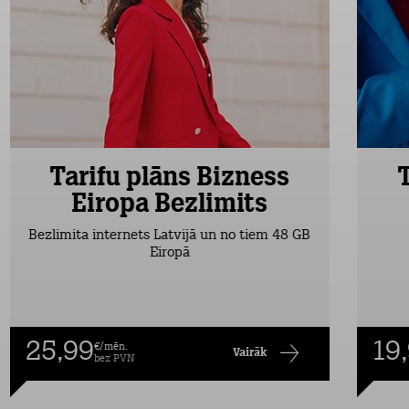
Tarifu plāns Bizness
Eiropa Bezlimits
Bezlimita internets Latvijā un no tiem 48 GB
Eiropā
25,99
19
€/mēn.
Vairāk
bez PVN