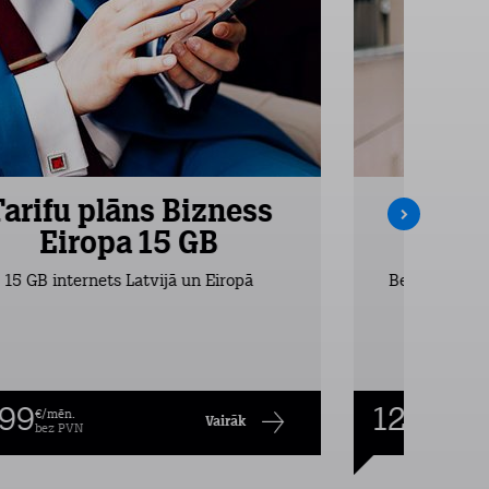
Tarifu plāns Bizness
Tarifu
Eiropa 15 GB
Ei
15 GB internets Latvijā un Eiropā
Bezlimita zva
,99
12,99
€/mēn.
€/mēn
Vairāk
bez PVN
bez P