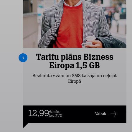
s
Tarifu plāns Bizness
Eiropa 1,5 GB
Bezlimita zvani un SMS Latvijā un ceļojot
Eiropā
12,99
€/mēn.
Vairāk
bez PVN