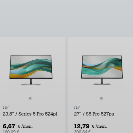
HP
HP
23.8" / Series 5 Pro 524pf
27" / S5 Pro 527pu
6,67
12,79
€ /mēn.
€ /mēn.
160,09 €
306,84 €