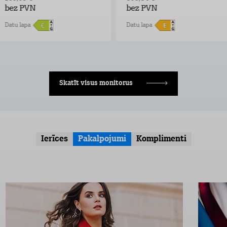
bez PVN
bez PVN
Datu lapa
Datu lapa
Skatīt visus monitorus
Ierīces
Pakalpojumi
Komplimenti