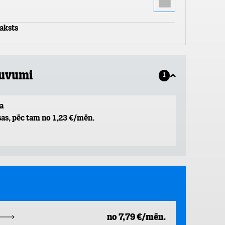
aksts
guvumi
1
a
as, pēc tam no 1,23 €/mēn.
no 7,79 €/mēn.