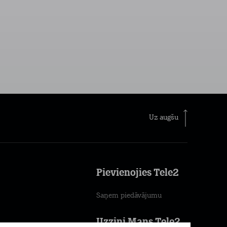
Uz augšu
Pievienojies Tele2
Saņem piedāvājumu
Uzzini Mans Tele2