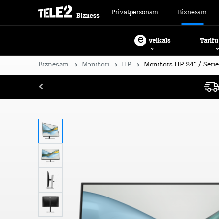
Privātpersonām
Biznesam
e
Tarifu
veikals
Biznesam
Monitori
HP
Monitors HP 24" / Serie