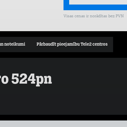
Visas cenas ir norādītas bez PVN
un noteikumi
Pārbaudīt pieejamību Tele2 centros
Pro 524pn