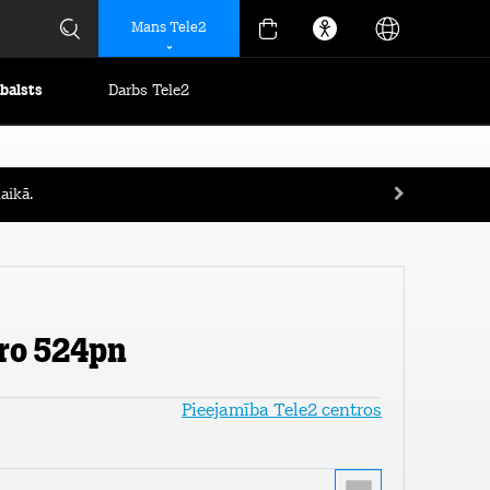
Mans Tele2
tbalsts
Darbs Tele2
aikā.
Pro 524pn
Pieejamība Tele2 centros