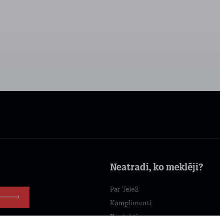
Neatradi, ko meklēji?
Par Tele2
Komplimenti
Kontakti