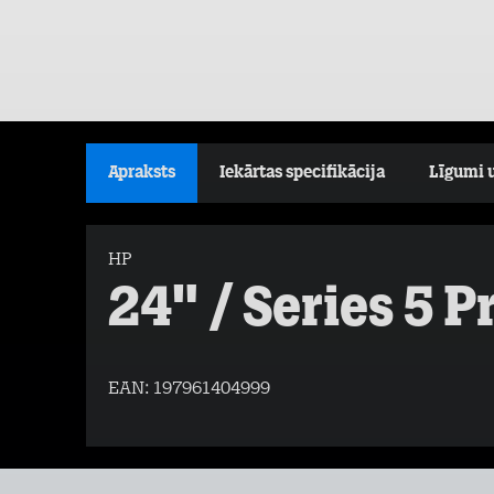
Apraksts
Iekārtas specifikācija
Līgumi 
HP
24" / Series 5 
EAN:
197961404999