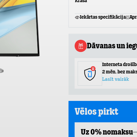
Krāsa
Iekārtas specifikācija
Apr
Dāvanas un ie
Interneta drošīb
2 mēn. bez maks
Lasīt vairāk
Vēlos pirkt
Uz 0% nomaksu