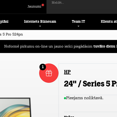
Meklēt...
Jaunumi
 plāni
Internets Biznesam
Team IT
Klientu a
s 5 Pro 524pn
Noformē pirkumu on-line un jauno ierīci piegādāsim
tuvāko dienu
l
1
HP
24" / Series 5 
Pieejams noliktavā.