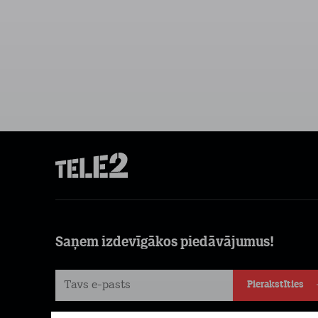
Saņem izdevīgākos piedāvājumus!
Pierakstīties