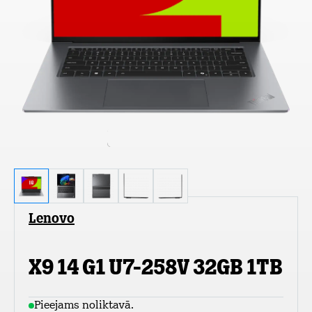
Lenovo
X9 14 G1 U7-258V 32GB 1TB
Pieejams noliktavā.