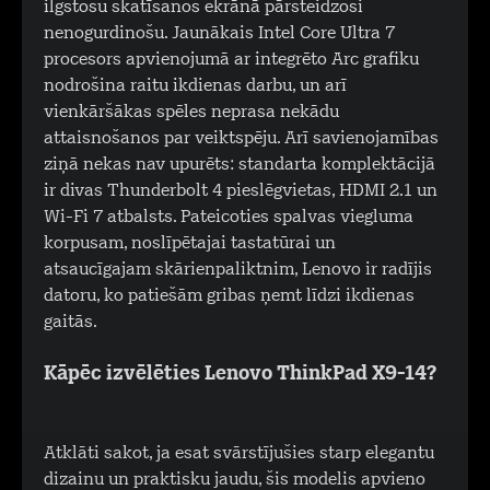
ilgstošu skatīšanos ekrānā pārsteidzoši
nenogurdinošu. Jaunākais Intel Core Ultra 7
procesors apvienojumā ar integrēto Arc grafiku
nodrošina raitu ikdienas darbu, un arī
vienkāršākas spēles neprasa nekādu
attaisnošanos par veiktspēju. Arī savienojamības
ziņā nekas nav upurēts: standarta komplektācijā
ir divas Thunderbolt 4 pieslēgvietas, HDMI 2.1 un
Wi-Fi 7 atbalsts. Pateicoties spalvas viegluma
korpusam, noslīpētajai tastatūrai un
atsaucīgajam skārienpaliktnim, Lenovo ir radījis
datoru, ko patiešām gribas ņemt līdzi ikdienas
gaitās.
Kāpēc izvēlēties Lenovo ThinkPad X9-14?
Atklāti sakot, ja esat svārstījušies starp elegantu
dizainu un praktisku jaudu, šis modelis apvieno