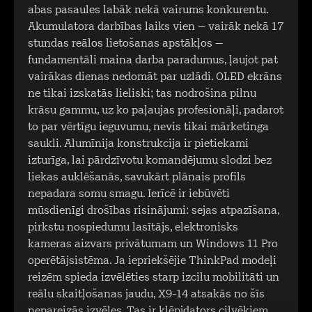
abas pasaules labāk nekā vairums konkurentu.
Akumulatora darbības laiks vien – vairāk nekā 17
stundas reālos lietošanas apstākļos –
fundamentāli maina darba paradumus, ļaujot pat
vairākas dienas nedomāt par uzlādi. OLED ekrāns
ne tikai izskatās lieliski; tas nodrošina pilnu
krāsu gammu, uz ko paļaujas profesionāļi, padarot
to par vērtīgu ieguvumu, nevis tikai mārketinga
saukli. Alumīnija konstrukcija ir pietiekami
izturīga, lai pārdzīvotu komandējumu slodzi bez
liekas auklēšanās, savukārt plānais profils
nepadara somu smagu. Ierīcē ir iebūvēti
mūsdienīgi drošības risinājumi: sejas atpazīšana,
pirkstu nospiedumu lasītājs, elektronisks
kameras aizvars privātumam un Windows 11 Pro
operētājsistēma. Ja iepriekšējie ThinkPad modeļi
reizēm spieda izvēlēties starp izcilu mobilitāti un
reālu skaitļošanas jaudu, X9-14 atsakās no šīs
nepareizās izvēles. Tas ir klēpjdators cilvēkiem,