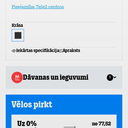
Pieejamība Tele2 centros
Krāsa
Iekārtas specifikācija
Apraksts
Dāvanas un ieguvumi
1
Vēlos pirkt
Uz 0%
no 77,52