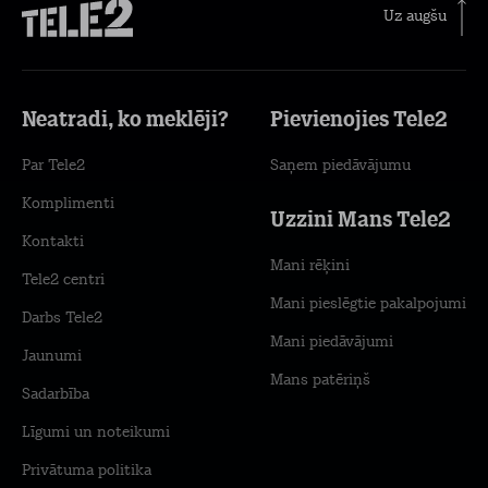
Uz augšu
Neatradi, ko meklēji?
Pievienojies Tele2
Par Tele2
Saņem piedāvājumu
Komplimenti
Uzzini Mans Tele2
Kontakti
Mani rēķini
Tele2 centri
Mani pieslēgtie pakalpojumi
Darbs Tele2
Mani piedāvājumi
Jaunumi
Mans patēriņš
Sadarbība
Līgumi un noteikumi
Privātuma politika