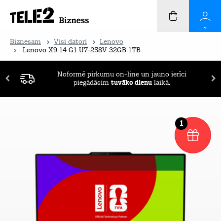
Biznesam
Visi datori
Lenovo
Lenovo X9 14 G1 U7-258V 32GB 1TB
Noformē pirkumu on-line un jauno ierīci
piegādāsim
tuvāko dienu
laikā.
1