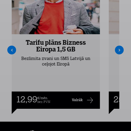
Tarifu plāns Bizness
Ta
Eiropa 1,5 GB
Bezlimita zvani un SMS Latvijā un
Bezli
ceļojot Eiropā
12,99
25,9
€/mēn.
Vairāk
bez PVN