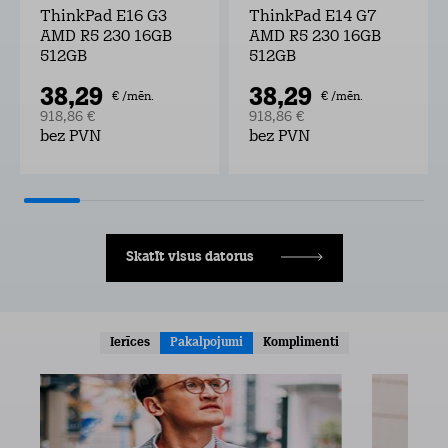
ThinkPad E16 G3
ThinkPad E14 G7
AMD R5 230 16GB
AMD R5 230 16GB
512GB
512GB
38,29
38,29
€ /mēn.
€ /mēn.
918,86 €
918,86 €
bez PVN
bez PVN
Skatīt visus datorus
Ierīces
Pakalpojumi
Komplimenti