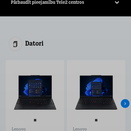
Pārbaudīt pieejamību Tele2 centros
Datori
Lenovo
Lenovo