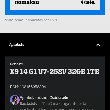
nomaksu
€/mēn.
Visas cenas ir norādītas bez PVN
Apraksts
Lenovo
X9 14 G1 U7-258V 32GB 1TB
EAN:
198156258304
Apraksta autors:
Dzirkstele
Dzirkstele
ir Tele2 mākslīgā intelekta
asistents. Atsevišķos gadījumos apraksts