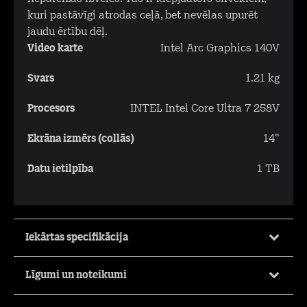
kuri pastāvīgi atrodas ceļā, bet nevēlas upurēt
jaudu ērtību dēļ.
Video karte
Intel Arc Graphics 140V
Svars
1.21 kg
Procesors
INTEL Intel Core Ultra 7 258V
Ekrāna izmērs (collās)
14"
Datu ietilpība
1 TB
Iekārtas specifikācija
Līgumi un noteikumi