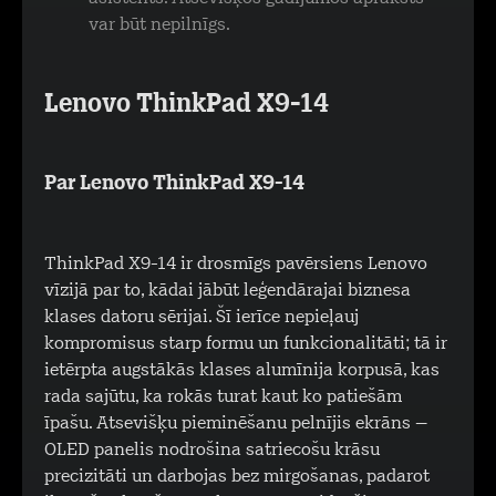
var būt nepilnīgs.
Lenovo ThinkPad X9-14
Par Lenovo ThinkPad X9-14
ThinkPad X9-14 ir drosmīgs pavērsiens Lenovo
vīzijā par to, kādai jābūt leģendārajai biznesa
klases datoru sērijai. Šī ierīce nepieļauj
kompromisus starp formu un funkcionalitāti; tā ir
ietērpta augstākās klases alumīnija korpusā, kas
rada sajūtu, ka rokās turat kaut ko patiešām
īpašu. Atsevišķu pieminēšanu pelnījis ekrāns –
OLED panelis nodrošina satriecošu krāsu
precizitāti un darbojas bez mirgošanas, padarot