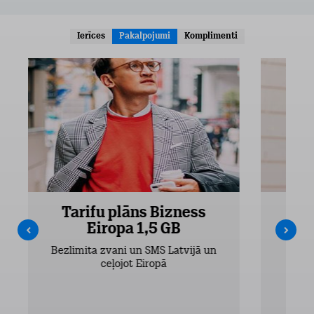
Ierīces
Pakalpojumi
Komplimenti
Tarifu plāns Bizness
Ta
Eiropa 1,5 GB
Bezlimita zvani un SMS Latvijā un
Bezli
ceļojot Eiropā