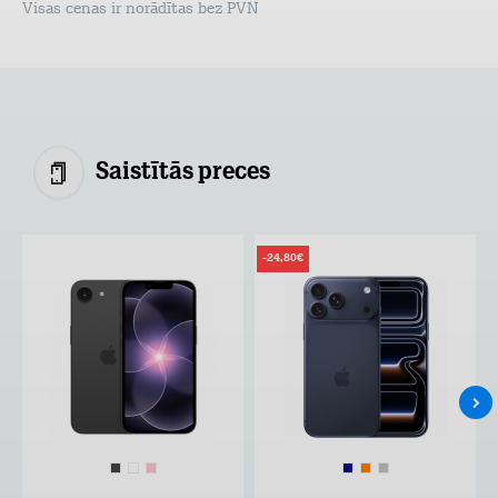
Visas cenas ir norādītas bez PVN
Saistītās preces
-24,80€