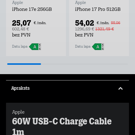
Apple
Apple
iPhone 17e 256GB
iPhone 17 Pro 512GB
25,07
54,02
€ /mēn.
€ /mēn.
55,06
602,48 €
1296,69 €
1321,49 €
bez PVN
bez PVN
Datu lapa
Datu lapa
Apraksts
Apple
60W USB-C Charge Cable
1m