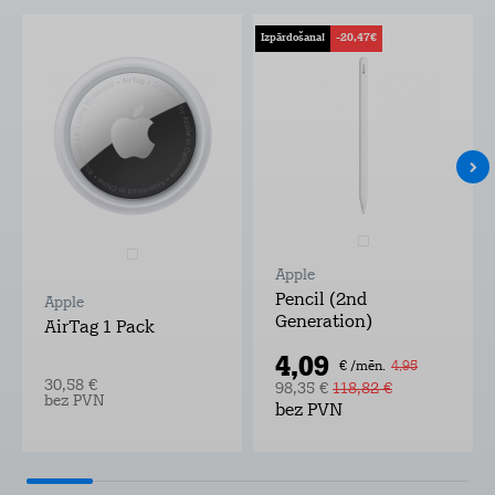
Izpārdošana!
-20,47€
Apple
Pencil (2nd
Apple
Generation)
AirTag 1 Pack
4,09
€ /mēn.
4,95
30,58 €
98,35 €
118,82 €
bez PVN
bez PVN