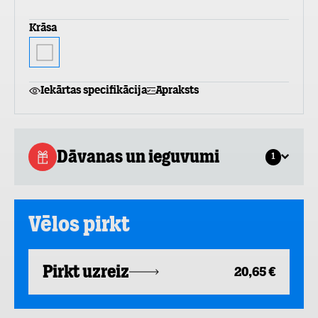
Krāsa
Iekārtas specifikācija
Apraksts
Dāvanas un ieguvumi
1
Vēlos pirkt
Pirkt uzreiz
20,65 €