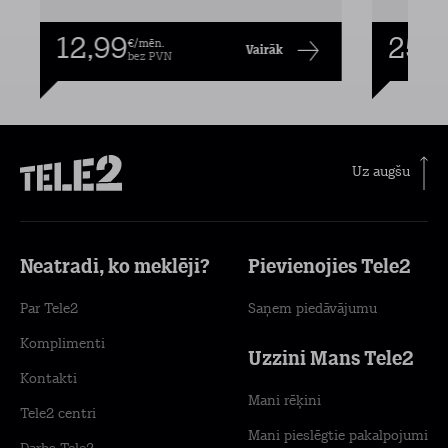
12,99
25,9
€/mēn.
Vairāk
bez PVN
Uz augšu
Neatradi, ko meklēji?
Pievienojies Tele2
Par Tele2
Saņem piedāvājumu
Komplimenti
Uzzini Mans Tele2
Kontakti
Mani rēķini
Tele2 centri
Mani pieslēgtie pakalpojumi