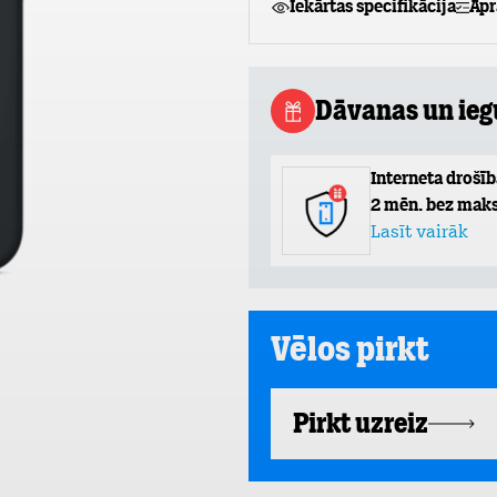
Iekārtas specifikācija
Apr
Dāvanas un ie
Interneta drošīb
2 mēn. bez maks
Lasīt vairāk
Vēlos pirkt
Pirkt uzreiz