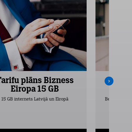
Tarifu plāns Bizness
Tarifu
Eiropa 15 GB
Ei
15 GB internets Latvijā un Eiropā
Bezlimita zva