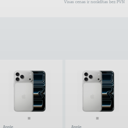
Visas cenas ir norādītas bez PVN
Apple
Apple