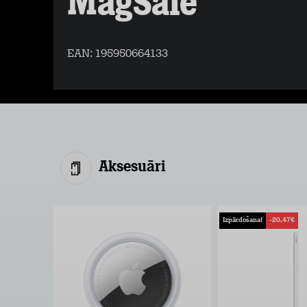
MagSafe
EAN:
195950664133
Aksesuāri
Izpārdošana!
-20,47€