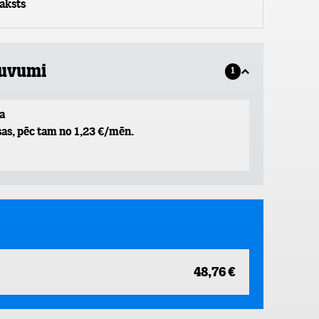
aksts
guvumi
1
a
as, pēc tam no 1,23 €/mēn.
48,76 €