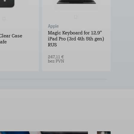
Apple
Apple
Magic Keyboard for 12.9"
Clear Case
60W U
iPad Pro (3rd 4th 5th gen)
afe
1m
RUS
20,65 €
247,11 €
bez PV
bez PVN