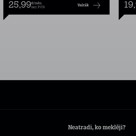
25,99
19
€/mēn.
Vairāk
bez PVN
Neatradi, ko meklēji?