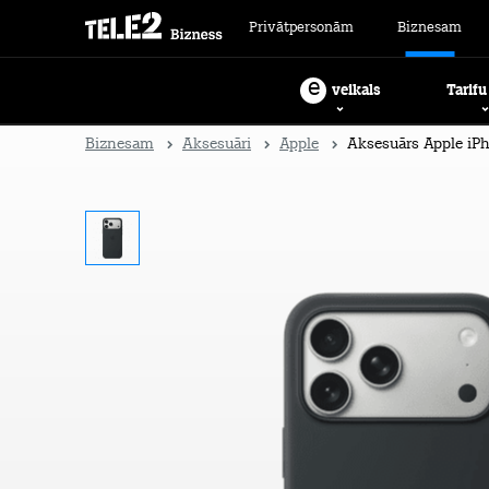
Privātpersonām
Biznesam
e
Tarifu
veikals
Biznesam
Aksesuāri
Apple
Aksesuārs Apple iPh