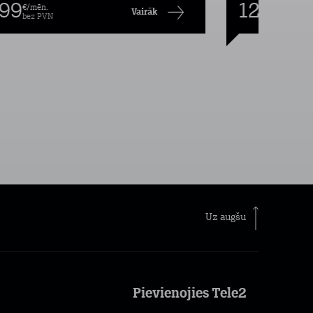
,99
12,99
€/mēn.
€/mēn
Vairāk
bez PVN
bez P
Uz augšu
Pievienojies Tele2