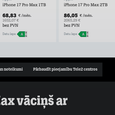
iPhone 17 Pro Max 1TB
iPhone 17 Pro Max 2TB
68,83
86,05
€ /mēn.
€ /mēn.
1652,07 €
2065,29 €
bez PVN
bez PVN
Datu lapa
Datu lapa
un noteikumi
Pārbaudīt pieejamību Tele2 centros
ax vāciņš ar