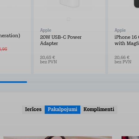
Apple
Apple
neration)
20W USB-C Power
iPhone 16 
Adapter
with MagS
4,95
20,65 €
20,66 €
bez PVN
bez PVN
Ierīces
Pakalpojumi
Komplimenti