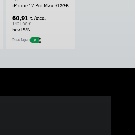
iPhone 17 Pro Max 512GB
60,91
€ /mēn.
1461,98 €
bez PVN
Datu lapa