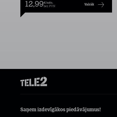
12,99
€/mēn.
Vairāk
bez PVN
Saņem izdevīgākos piedāvājumus!