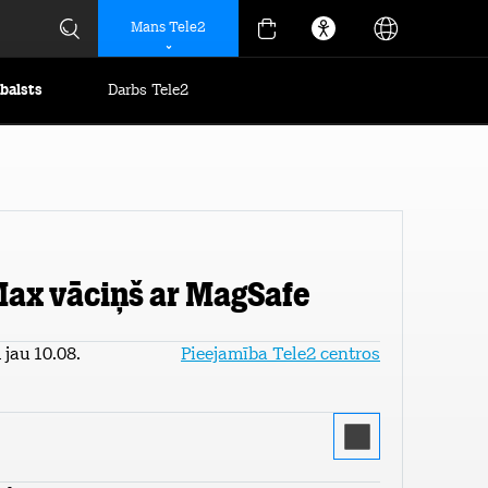
Mans Tele2
tbalsts
Darbs Tele2
Max vāciņš ar MagSafe
jau 10.08.
Pieejamība Tele2 centros