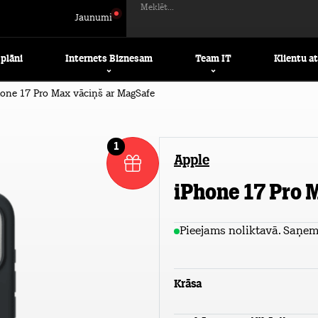
Meklēt...
Jaunumi
 plāni
Internets Biznesam
Team IT
Klientu a
one 17 Pro Max vāciņš ar MagSafe
1
Apple
iPhone 17 Pro 
Pieejams noliktavā. Saņem 
Krāsa