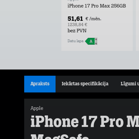
iPhone 17 Pro Max 256GB
51,61
€ /mēn.
1238,84 €
bez PVN
Datu lapa
Apraksts
Iekārtas specifikācija
Līgumi 
Apple
iPhone 17 Pro M