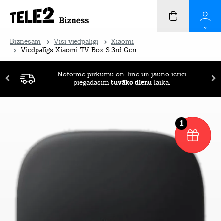
Biznesam
Visi viedpalīgi
Xiaomi
Viedpalīgs Xiaomi TV Box S 3rd Gen
Pirmos 2 mēnešus ierīču apdrošināšana
Noformē pirkumu on-line un jauno ierīci
BEZ
piegādāsim
MAKSAS!
tuvāko dienu
laikā.
1