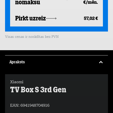
nomaksu
€/mēn.
Pirkt uzreiz
57,02 €
Visas cenas ir norādītas bez PVN
Apraksts
Xiaomi
TV Box S 3rd Gen
EAN:
6941948704916