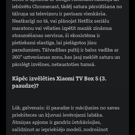
iebūvētu Chromecast, tādēļ satura pārsūtīšana no
tālruņa uz televizoru ir pavisam vienkārša.
Neatkarīgi no tā, vai plānojat Netflix seriālu
maratonu vai vēlaties izpētīt mazāk zināmus
straumēšanas servisus, šī ekosistēma ir
pietiekami elastīga, lai pielāgotos jūsu
paradumiem. Tālvadības pultij ir balss vadība ar
360° uztveršanas zonu, kas ļauj meklēt saturu un
pārslēgt izvēlnes, netaustoties tumsā.
Kāpēc izvēlēties Xiaomi TV Box S (3.
paaudze)?
Lūk, galvenais: šī paaudze ir mācījusies no savas
priekšteces un kļuvusi ievērojami labāka.
Atmiņas apjoms ir gandrīz četrkāršojies,
salīdzinot ar iepriekšējo modeli, nodrošinot