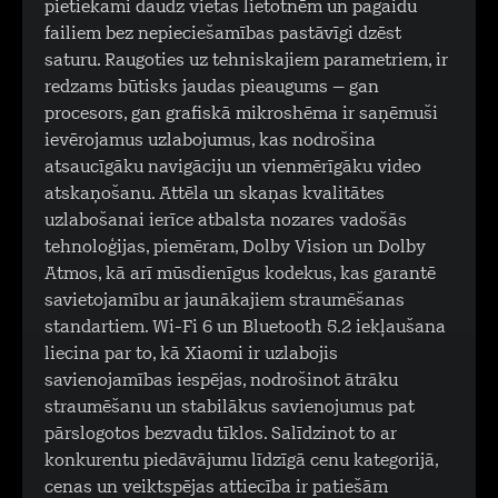
pietiekami daudz vietas lietotnēm un pagaidu
failiem bez nepieciešamības pastāvīgi dzēst
saturu. Raugoties uz tehniskajiem parametriem, ir
redzams būtisks jaudas pieaugums – gan
procesors, gan grafiskā mikroshēma ir saņēmuši
ievērojamus uzlabojumus, kas nodrošina
atsaucīgāku navigāciju un vienmērīgāku video
atskaņošanu. Attēla un skaņas kvalitātes
uzlabošanai ierīce atbalsta nozares vadošās
tehnoloģijas, piemēram, Dolby Vision un Dolby
Atmos, kā arī mūsdienīgus kodekus, kas garantē
savietojamību ar jaunākajiem straumēšanas
standartiem. Wi-Fi 6 un Bluetooth 5.2 iekļaušana
liecina par to, kā Xiaomi ir uzlabojis
savienojamības iespējas, nodrošinot ātrāku
straumēšanu un stabilākus savienojumus pat
pārslogotos bezvadu tīklos. Salīdzinot to ar
konkurentu piedāvājumu līdzīgā cenu kategorijā,
cenas un veiktspējas attiecība ir patiešām