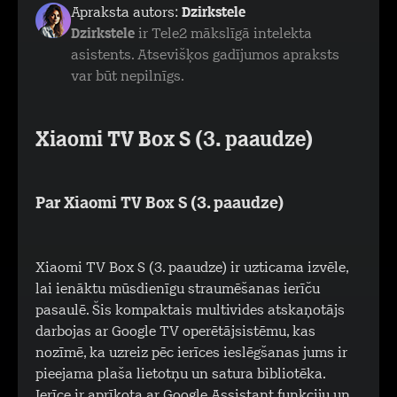
Apraksta autors:
Dzirkstele
Dzirkstele
ir Tele2 mākslīgā intelekta
asistents. Atsevišķos gadījumos apraksts
var būt nepilnīgs.
Xiaomi TV Box S (3. paaudze)
Par Xiaomi TV Box S (3. paaudze)
Xiaomi TV Box S (3. paaudze) ir uzticama izvēle,
lai ienāktu mūsdienīgu straumēšanas ierīču
pasaulē. Šis kompaktais multivides atskaņotājs
darbojas ar Google TV operētājsistēmu, kas
nozīmē, ka uzreiz pēc ierīces ieslēgšanas jums ir
pieejama plaša lietotņu un satura bibliotēka.
Ierīce ir aprīkota ar Google Assistant funkciju un