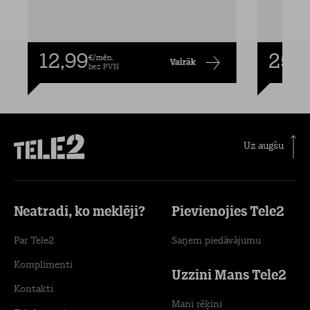
12,99
25,9
€/mēn.
Vairāk
bez PVN
Uz augšu
Neatradi, ko meklēji?
Pievienojies Tele2
Par Tele2
Saņem piedāvājumu
Komplimenti
Uzzini Mans Tele2
Kontakti
Mani rēķini