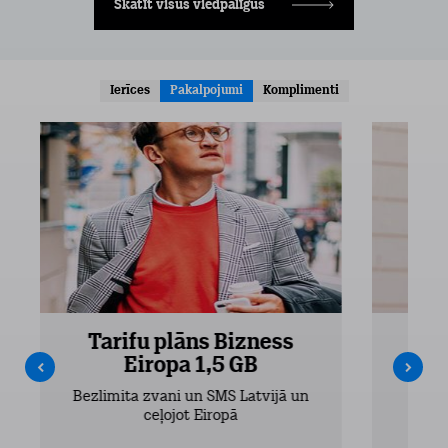
Skatīt visus viedpalīgus
Ierīces
Pakalpojumi
Komplimenti
Tarifu plāns Bizness
Ta
Eiropa 1,5 GB
Bezlimita zvani un SMS Latvijā un
Bezli
ceļojot Eiropā