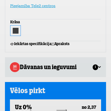
Pieejamība Tele2 centros
Krāsa
Iekārtas specifikācija
Apraksts
Dāvanas un ieguvumi
1
Vēlos pirkt
Uz 0%
no 2,37