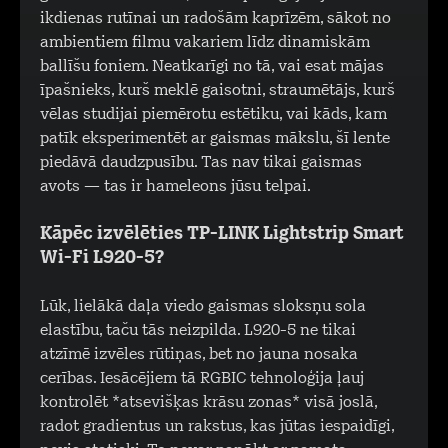
ikdienas rutīnai un radošām kaprīzēm, sākot no
ambientiem filmu vakariem līdz dinamiskām
ballīšu foniem. Neatkarīgi no tā, vai esat mājas
īpašnieks, kurš meklē gaisotni, straumētājs, kurš
vēlas studijai piemērotu estētiku, vai kāds, kam
patīk eksperimentēt ar gaismas mākslu, šī lente
piedāvā daudzpusību. Tas nav tikai gaismas
avots — tas ir hameleons jūsu telpai.
Kāpēc izvēlēties TP-LINK Lightstrip Smart
Wi-Fi L920-5?
Lūk, lielākā daļa viedo gaismas sloksņu sola
elastību, taču tās neizpilda. L920-5 ne tikai
atzīmē izvēles rūtiņas, bet no jauna nosaka
cerības. Iesācējiem tā RGBIC tehnoloģija ļauj
kontrolēt *atsevišķas krāsu zonas* visā joslā,
radot gradientus un rakstus, kas jūtas iespaidīgi,