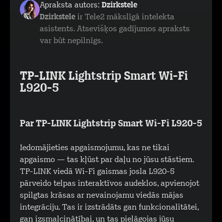
Apraksta autors:
Dzirkstele
Dzirkstele
ir Tele2 mākslīgā intelekta
asistents. Atsevišķos gadījumos apraksts
var būt nepilnīgs.
TP-LINK Lightstrip Smart Wi-Fi
L920-5
Par TP-LINK Lightstrip Smart Wi-Fi L920-5
Iedomājieties apgaismojumu, kas ne tikai
apgaismo — tas kļūst par daļu no jūsu stāstiem.
TP-LINK viedā Wi-Fi gaismas josla L920-5
pārveido telpas interaktīvos audeklos, apvienojot
spilgtas krāsas ar nevainojamu viedās mājas
integrāciju. Tas ir izstrādāts gan funkcionalitātei,
gan izsmalcinātībai, un tas pielāgojas jūsu