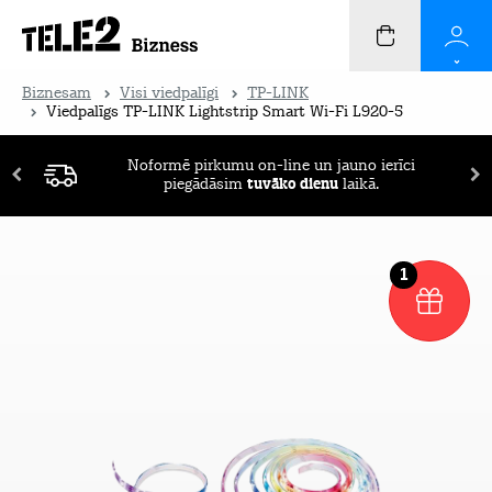
Biznesam
Visi viedpalīgi
TP-LINK
Viedpalīgs TP-LINK Lightstrip Smart Wi-Fi L920-5
Noformē pirkumu on-line un jauno ierīci
piegādāsim
tuvāko dienu
laikā.
1