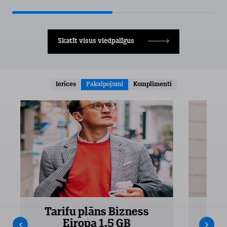
Skatīt visus viedpalīgus
Ierīces
Pakalpojumi
Komplimenti
Tarifu plāns Bizness
Ta
Eiropa 1,5 GB