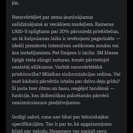
jūs.
Nenovērtējiet par zemu jauninājumus
salīdzinājumā ar vecākiem modeļiem. Kameras
L920-5 spilgtums par 20% pārsniedz priekštečus,
un tā kalpošanas laiks ir ievērojami pagarināts —
ideāli piemērots intensīvas satiksmes zonām vai
āra iestatījumiem. Pat līmjava ir izcila: 3M klases
lipīgā viela stingri noturas, tomēr pārvietojot
neatstāj atlikumus. Varbūt nenovērtētākā
priekšrocība? Mūzikas sinhronizācijas režīms. Vai
esat kādreiz pārvērtis istabu par dzīvu deju grīdu?
Šī josla tver ritmu un basu, reaģējot tandēmā —
funkcija, kas ikdienišķas pulcēšanās pārvērš
neaizmirstamos piedzīvojumos.
Godīgi sakot, runa nav tikai par tehniskajām
specifikācijām. Tas ir par to, kā apgaismojums
kļūst par valodu. Streamers var mainīt savu