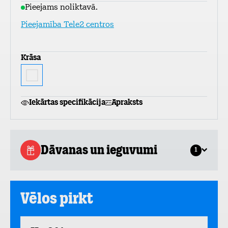
Pieejams noliktavā.
Pieejamība Tele2 centros
Krāsa
Iekārtas specifikācija
Apraksts
Dāvanas un ieguvumi
1
Vēlos pirkt