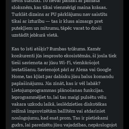
nevis statiski. To nevar panākt ar pamata
sloksnēm, kas tikai vienmērīgi maina krāsas.
Turklāt dizains ar PU pārklājumu nav saistīts
tikai ar izturību — tas ir kluss aizsargs pret
putekļiem un mitrumu, tāpēc varat to droši
uzstādīt jebkurā vietā.
Kas to īsti atšķir? Rumbas trūkums. Kamēr
konkurenti jūs iesprosto ekosistēmās, šī josla tiek
tieši savienota ar jūsu Wi-Fi, vienkāršojot
iestatīšanu. Savienojot pārī ar Alexa vai Google
Home, tas kļūst par dabisku jūsu balss komandu
paplašinājumu. Jūs zināt, kas ir vēl labāk?
Lietojumprogrammas plānošanas funkcijas.
Ieprogrammējiet to, lai tas maigi pulsētu vēlu
vakara uzkodu laikā, ieslēdzieties diskotēkas
režīmā improvizētām ballītēm vai atdariniet
noslogojumu, kad esat prom. Tas ir pietiekami
gudrs, lai paredzētu jūsu vajadzības, nepārslogojot