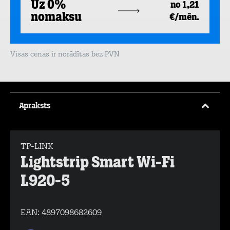
Uz 0%
no 1,21
nomaksu
€/mēn.
Visas cenas ir norādītas bez PVN
Apraksts
TP-LINK
Lightstrip Smart Wi-Fi
L920-5
EAN:
4897098682609