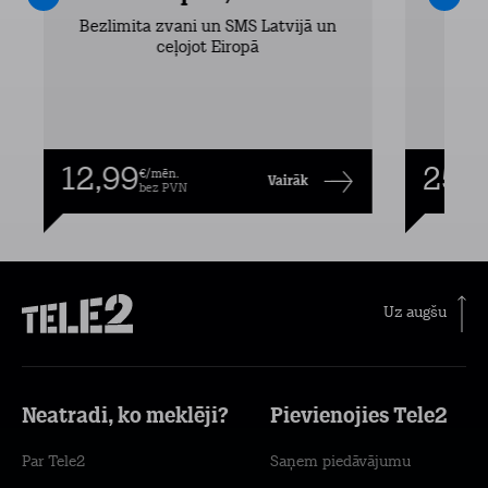
Bezlimita zvani un SMS Latvijā un
Bezli
ceļojot Eiropā
12,99
25,9
€/mēn.
Vairāk
bez PVN
Uz augšu
Neatradi, ko meklēji?
Pievienojies Tele2
Par Tele2
Saņem piedāvājumu