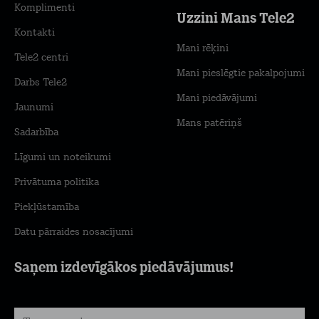
Komplimenti
Uzzini Mans Tele2
Kontakti
Mani rēķini
Tele2 centri
Mani pieslēgtie pakalpojumi
Darbs Tele2
Mani piedāvājumi
Jaunumi
Mans patēriņš
Sadarbība
Līgumi un noteikumi
Privātuma politika
Piekļūstamība
Datu pārraides nosacījumi
Saņem izdevīgākos piedāvājumus!