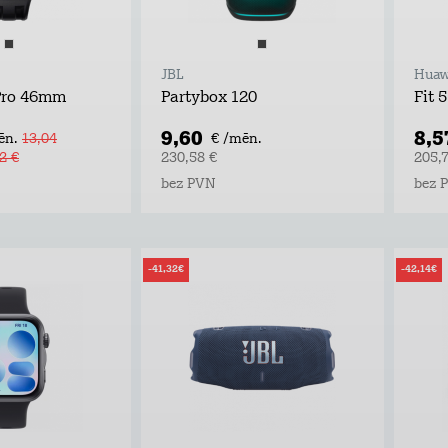
JBL
Huaw
Pro 46mm
Partybox 120
Fit 5
9,60
8,5
ēn.
13,04
€ /mēn.
2 €
230,58 €
205,
bez PVN
bez 
-41,32€
-42,14€