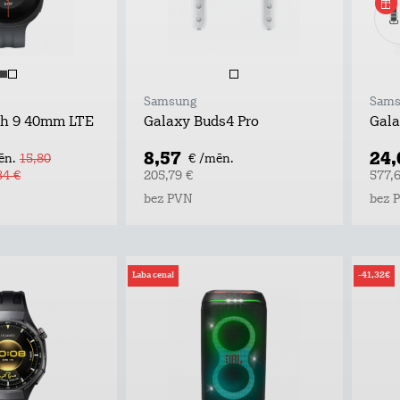
Samsung
Sams
ch 9 40mm LTE
Galaxy Buds4 Pro
Gala
8,57
24
ēn.
15,80
€ /mēn.
34 €
205,79 €
577,
bez PVN
bez 
Laba cena!
-41,32€