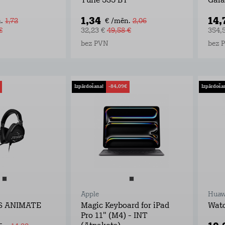
Tune 535 BT
Gala
1,34
14,
.
1,72
€ /mēn.
2,06
€
32,23 €
49,58 €
354,
bez PVN
bez 
Izpārdošana!
-84,09€
Izpārdoša
Apple
Huaw
S ANIMATE
Magic Keyboard for iPad
Watc
Pro 11" (M4) - INT