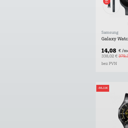
Samsung
Galaxy Wat
14,08
€ /m
338,02 €
379,
bez PVN
-66,11€