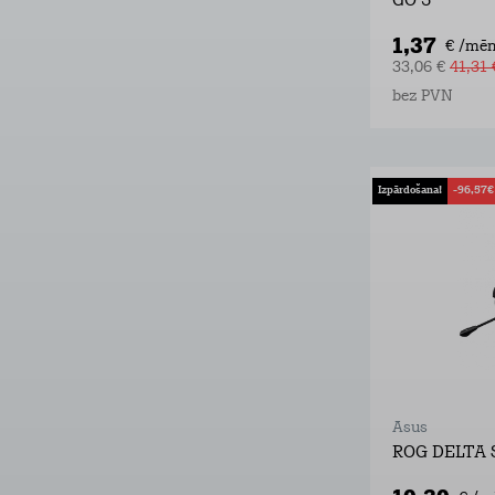
GO 5
1,37
€ /mēn
33,06 €
41,31 
bez PVN
Izpārdošana!
-96,57€
Asus
ROG DELTA 