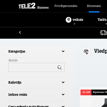
Privātpersonām
Biznesam
e
Tarifu
veikals
Viedp
Kategorijas
Meklēt
Ražotājs
-41,32€
Atpirkums 5
Ierīces veids