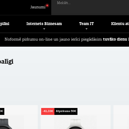
Meklēt...
Jaunumi
 plāni
Internets Biznesam
Team IT
Klientu a
Noformē pirkumu on-line un jauno ierīci piegādāsim
tuvāko dienu
l
alīgi
0€
-41,33€
Atpirkums 50€