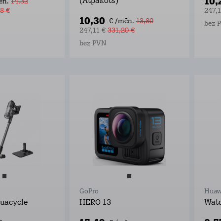
10,
(Atpakots)
ēn.
14,32
8 €
247,
10,30
€ /mēn.
13,80
bez 
247,11 €
331,20 €
bez PVN
GoPro
Huaw
quacycle
HERO 13
Wat