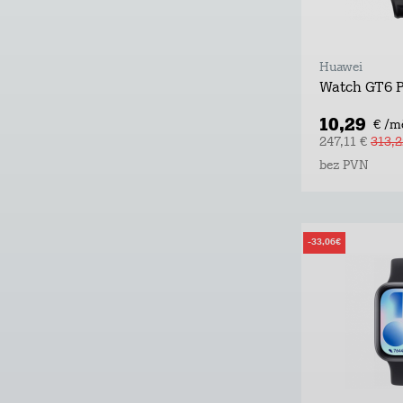
Huawei
Watch GT6 
10,29
€ /m
247,11 €
313,2
bez PVN
-33,06€