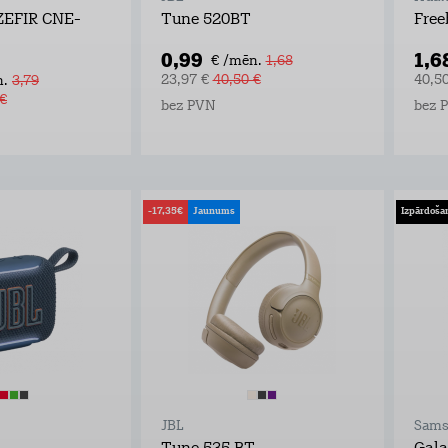
ZEFIR CNE-
Tune 520BT
Free
0,99
1,6
€ /mēn.
1,68
23,97 €
40,50 €
40,5
.
3,79
 €
bez PVN
bez 
-17,35€
Jaunums
Izpārdoša
JBL
Sams