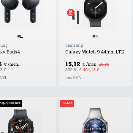
ung
Samsung
xy Buds4
Galaxy Watch 9 44mm LTE
6
15,12
€ /mēn.
€ /mēn.
16,83
3 €
362,81 €
404,13 €
PVN
bez PVN
Atpirkums 50€
-82,65€