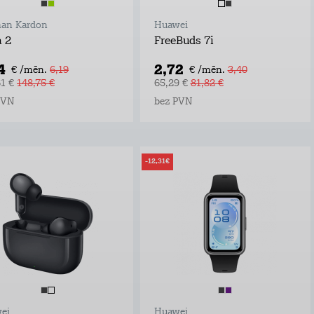
an Kardon
Huawei
 2
FreeBuds 7i
4
2,72
€ /mēn.
6,19
€ /mēn.
3,40
61 €
148,75 €
65,29 €
81,82 €
PVN
bez PVN
-12,31€
ei
Huawei