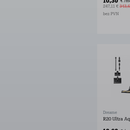
10,30
€ /m
247,11 €
343,6
bez PVN
Dreame
R20 Ultra A