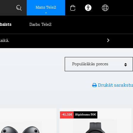
Mans Tele2
tbalsts
Darbs Tele2
aikā.
Populārākās preces
Drukāt sarakstu
-41,32€
Atpirkums 50€