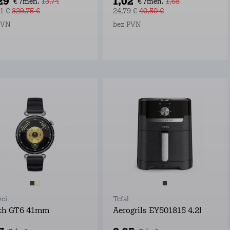
29
1,02
€ /mēn.
13,74
€ /mēn.
1,68
11 €
329,75 €
24,79 €
40,50 €
PVN
bez PVN
ei
Tefal
ch GT6 41mm
Aerogrils EY501815 4.2l