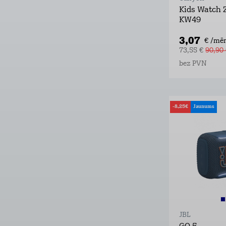
Kids Watch 
KW49
3,07
€ /mēn
73,55 €
90,90
bez PVN
-8,25€
Jaunums
JBL