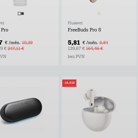
ei
Huawei
 Pro
FreeBuds Pro 5
7
5,81
€ /mēn.
10,29
€ /mēn.
6,84
79 €
247,11 €
139,67 €
164,46 €
PVN
bez PVN
-16,53€