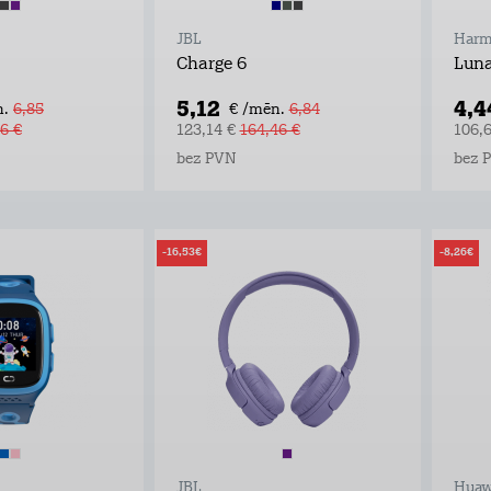
JBL
Harm
Charge 6
Luna
5,12
4,4
.
6,85
€ /mēn.
6,84
6 €
123,14 €
164,46 €
106,
bez PVN
bez 
-16,53€
-8,26€
JBL
Huaw