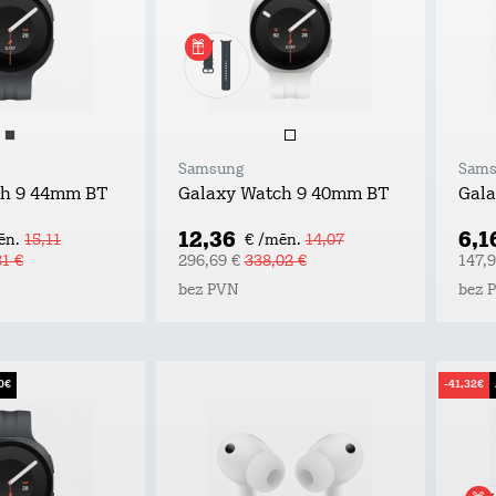
Samsung
Sams
ch 9 44mm BT
Galaxy Watch 9 40mm BT
Gala
12,36
6,1
ēn.
15,11
€ /mēn.
14,07
81 €
296,69 €
338,02 €
147,9
bez PVN
bez 
0€
-41,32€