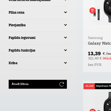
Cena mēneša maksājumam
Pilna cena
Pieejamība
Papildu ieguvumi
Samsung
Galaxy Wat
Papildu funkcijas
13,39
€ /m
321,49 €
362,
Krāsa
bez PVN
Atcelt filtrus
-41,32€
Atpirkums 5