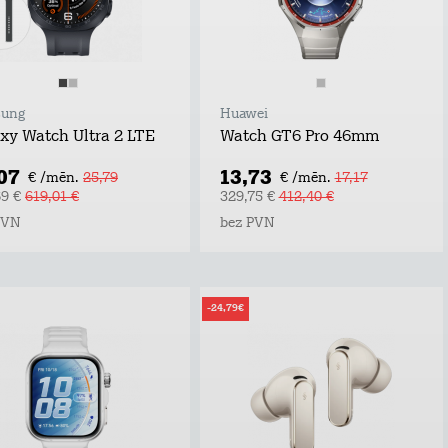
ung
Huawei
xy Watch Ultra 2 LTE
Watch GT6 Pro 46mm
,07
13,73
€ /mēn.
25,79
€ /mēn.
17,17
69 €
619,01 €
329,75 €
412,40 €
PVN
bez PVN
-24,79€