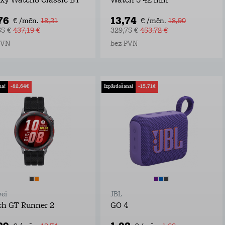
xy Watch8 Classic BT
Watch 5 42 mm
76
13,74
€ /mēn.
18,21
€ /mēn.
18,90
55 €
437,19 €
329,75 €
453,72 €
PVN
bez PVN
na!
-82,64€
Izpārdošana!
-15,71€
ei
JBL
h GT Runner 2
GO 4