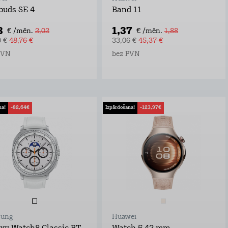
buds SE 4
Band 11
8
1,37
€ /mēn.
2,02
€ /mēn.
1,88
0 €
48,76 €
33,06 €
45,37 €
PVN
bez PVN
na!
-82,64€
Izpārdošana!
-123,97€
ung
Huawei