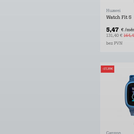
Huawei
Watch Fit 5
5,47
€ /mēn
131,40 €
164,4
bez PVN
-17,35€
Canyon