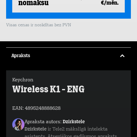
nomaksu
€/mēn.
Visas cenas ir norādītas bez PVN
Apraksts
Keychron
Wireless K1 - ENG
EAN:
4895248888628
Apraksta autors:
Dzirkstele
Dzirkstele
ir Tele2 mākslīgā intelekta
asistents. Atsevišķos gadījumos apraksts