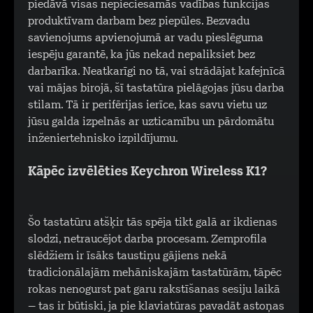
piedāvā visas nepieciešamās vadības funkcijas
produktīvam darbam bez piepūles. Bezvadu
savienojums apvienojumā ar vadu pieslēguma
iespēju garantē, ka jūs nekad nepaliksiet bez
darbarīka. Neatkarīgi no tā, vai strādājat kafejnīcā
vai mājas birojā, šī tastatūra pielāgojas jūsu darba
stilam. Tā ir perifērijas ierīce, kas savu vietu uz
jūsu galda izpelnās ar uzticamību un pārdomātu
inženiertehnisko izpildījumu.
Kāpēc izvēlēties Keychron Wireless K1?
Šo tastatūru atšķir tās spēja tikt galā ar ikdienas
slodzi, netraucējot darba procesam. Zemprofila
slēdžiem ir īsāks taustiņu gājiens nekā
tradicionālajām mehāniskajām tastatūrām, tāpēc
rokas nenogurst pat garu rakstīšanas sesiju laikā
– tas ir būtiski, ja pie klaviatūras pavadāt astoņas