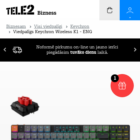
Biznesam
Visi viedpalīgi
Keychron
Viedpalīgs Keychron Wireless K1 - ENG
Noformē pirkumu on-line un jauno ierīci
piegādāsim
tuvāko dienu
laikā.
1