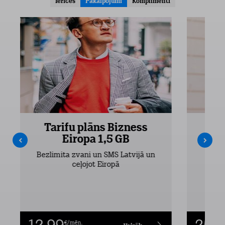
Ierīces
Pakalpojumi
Komplimenti
Tarifu plāns Bizness
Ta
Eiropa 1,5 GB
Bezlimita zvani un SMS Latvijā un
Bezli
ceļojot Eiropā
€/mēn.