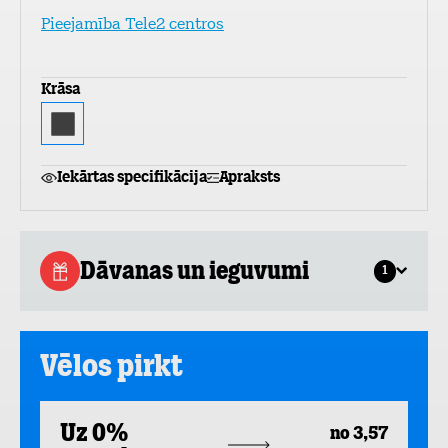
Pieejamība Tele2 centros
Krāsa
Iekārtas specifikācija
Apraksts
Dāvanas un ieguvumi
1
Vēlos pirkt
Uz 0%
no 3,57