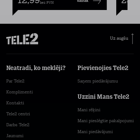
12,99
25,9
Vairāk
bez PVN
Uz augšu
Neatradi, ko meklēji?
Pievienojies Tele2
Par Tele2
Saņem piedāvājumu
Komplimenti
Uzzini Mans Tele2
Kontakti
Mani rēķini
Tele2 centri
Mani pieslēgtie pakalpojumi
Darbs Tele2
Mani piedāvājumi
Jaunumi