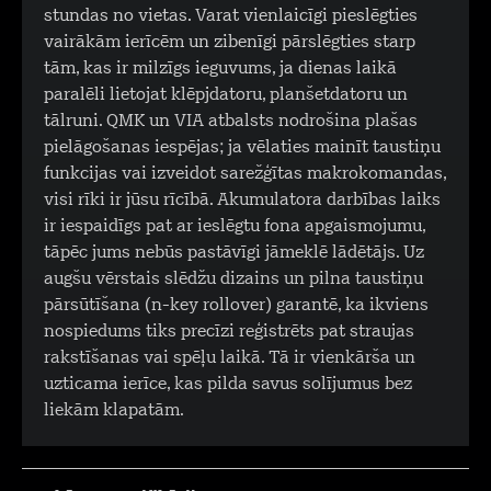
stundas no vietas. Varat vienlaicīgi pieslēgties
vairākām ierīcēm un zibenīgi pārslēgties starp
tām, kas ir milzīgs ieguvums, ja dienas laikā
paralēli lietojat klēpjdatoru, planšetdatoru un
tālruni. QMK un VIA atbalsts nodrošina plašas
pielāgošanas iespējas; ja vēlaties mainīt taustiņu
funkcijas vai izveidot sarežģītas makrokomandas,
visi rīki ir jūsu rīcībā. Akumulatora darbības laiks
ir iespaidīgs pat ar ieslēgtu fona apgaismojumu,
tāpēc jums nebūs pastāvīgi jāmeklē lādētājs. Uz
augšu vērstais slēdžu dizains un pilna taustiņu
pārsūtīšana (n-key rollover) garantē, ka ikviens
nospiedums tiks precīzi reģistrēts pat straujas
rakstīšanas vai spēļu laikā. Tā ir vienkārša un
uzticama ierīce, kas pilda savus solījumus bez
liekām klapatām.