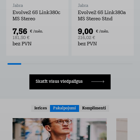
Jabra
Jabra
Evolve2 65 Link380c
Evolve2 65 Link380a
MS Stereo
MS Stereo Stnd
7,56
9,00
€ /mēn.
€ /mēn.
181,50 €
216,02 €
bez PVN
bez PVN
Skatīt visus viedpalīgus
Ierīces
Pakalpojumi
Komplimenti