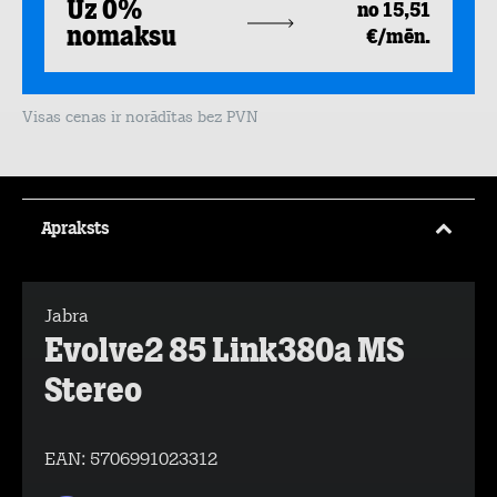
Uz 0%
no 15,51
nomaksu
€/mēn.
Visas cenas ir norādītas bez PVN
Apraksts
Jabra
Evolve2 85 Link380a MS
Stereo
EAN:
5706991023312