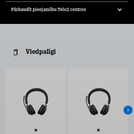
Pārbaudīt pieejamību Tele2 centros
Viedpalīgi