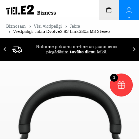
Biznesam
Visi viedpalīgi
Jabra
Viedpalīgs Jabra Evolve2 85 Link380a MS Stereo
Noformē pirkumu on-line un jauno ierīci
piegādāsim
tuvāko dienu
laikā.
1