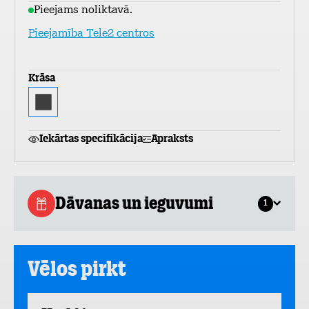
Pieejams noliktavā.
Pieejamība Tele2 centros
Krāsa
Iekārtas specifikācija
Apraksts
Dāvanas un ieguvumi
1
Vēlos pirkt