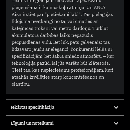
Teams integrācija ir iebūvēta, tāpēc zvanu
pieņemšana ir kā muskuļu atmiņa. Un ANC?
Aizmirstiet par "pietiekami labi". Tas pielāgojas
lidojumā neatkarīgi no tā, vai cīnāties ar
kafejnīcas troksni vai metro dārdoņu. Turklāt
akumulatora darbības laiks nepazudīs
pēcpusdienas vidū. Bet lūk, pats galvenais: tas
līdzsvaro jaudu ar eleganci. Konkurenti lielās ar
specifikācijām, bet Jabra sniedz atmosfēru – kur
tehnoloģija pazūd, lai jūs varētu būt klātesošs.
Tieši tas, kas nepieciešams profesionāļiem, kuri
atsakās izvēlēties starp koncentrēšanos un
elastību.
Iekārtas specifikācija
Līgumi un noteikumi