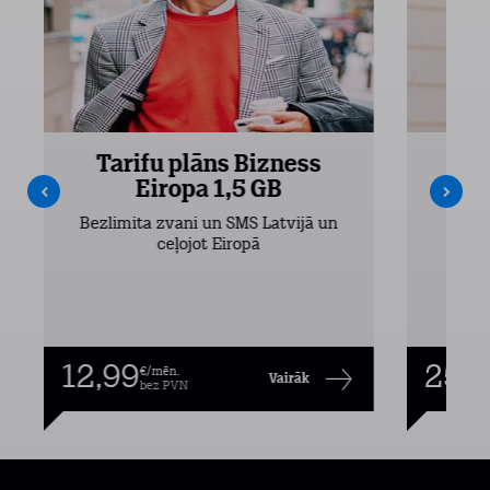
Tarifu plāns Bizness
Ta
Eiropa 1,5 GB
Bezlimita zvani un SMS Latvijā un
Bezli
ceļojot Eiropā
12,99
25,9
€/mēn.
Vairāk
bez PVN