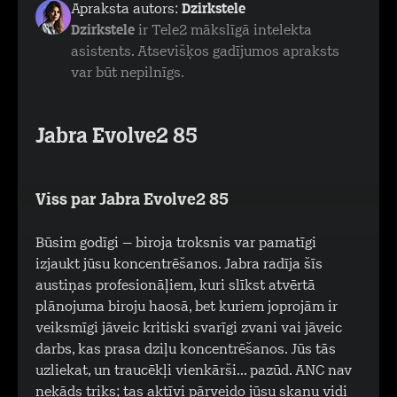
Apraksta autors:
Dzirkstele
Dzirkstele
ir Tele2 mākslīgā intelekta
asistents. Atsevišķos gadījumos apraksts
var būt nepilnīgs.
Jabra Evolve2 85
Viss par Jabra Evolve2 85
Būsim godīgi – biroja troksnis var pamatīgi
izjaukt jūsu koncentrēšanos. Jabra radīja šīs
austiņas profesionāļiem, kuri slīkst atvērtā
plānojuma biroju haosā, bet kuriem joprojām ir
veiksmīgi jāveic kritiski svarīgi zvani vai jāveic
darbs, kas prasa dziļu koncentrēšanos. Jūs tās
uzliekat, un traucēkļi vienkārši... pazūd. ANC nav
nekāds triks; tas aktīvi pārveido jūsu skaņu vidi