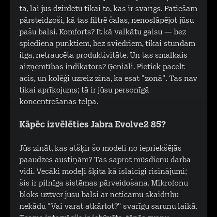
tā, lai jūs dzirdētu tikai to, kas ir svarīgs. Patiešām
pārsteidzoši, kā tas filtrē čalas, nenoslāpējot jūsu
pašu balsi. Komforts? It kā valkātu gaisu — bez
spiediena punktiem, bez sviedriem, tikai stundām
ilga, netraucēta produktivitāte. Un tas smalkais
aizņemtības indikators? Ģeniāli. Pietiek pacelt
acis, un kolēģi uzreiz zina, ka esat "zonā". Tas nav
tikai aprīkojums; tā ir jūsu personīgā
koncentrēšanās telpa.
Kāpēc izvēlēties Jabra Evolve2 85?
Jūs zināt, kas atšķir šo modeli no iepriekšējās
paaudzes austiņām? Tas saprot mūsdienu darba
vidi. Vecāki modeļi šķita kā īslaicīgi risinājumi;
šis ir pilnīga sistēmas pārveidošana. Mikrofonu
bloks uztver jūsu balsi ar neticamu skaidrību –
nekādu "Vai varat atkārtot?" svarīgu sarunu laikā.