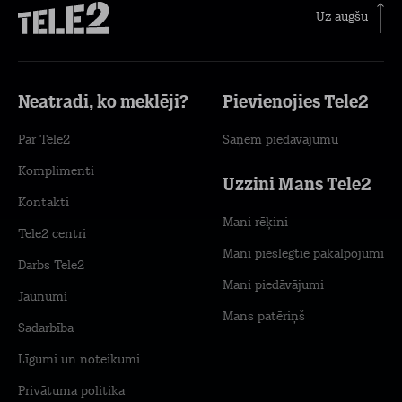
Uz augšu
Neatradi, ko meklēji?
Pievienojies Tele2
Par Tele2
Saņem piedāvājumu
Komplimenti
Uzzini Mans Tele2
Kontakti
Mani rēķini
Tele2 centri
Mani pieslēgtie pakalpojumi
Darbs Tele2
Mani piedāvājumi
Jaunumi
Mans patēriņš
Sadarbība
Līgumi un noteikumi
Privātuma politika