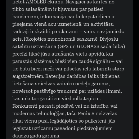
lietot AMOLED ekrānu. Navigācijas kartes no
tikko salasāmām ir kļuvušas par patiesi
baudāmām, informācija par laikapstākļiem ir
pieejama vienā acu uzmetienā, un aktivitāšu
rādītāji ir skaidri pārskatāmi – vairs nav jāmiedz
acis, lūkojoties monohromā saskarnē. Divjoslu
satelītu uztveršana (GPS un GLONASS sadarbība)
precīzi fiksē jūsu atrašanās vietu apvidū, kur
parastās sistēmas bieži vien zaudē signālu – vai
tie būtu biezi meži vai pilsētas ielu labirinti starp
augstceltnēm. Baterijas darbības laiks ikdienas
lietošanā sniedzas vairāku nedēļu garumā,
novēršot pastāvīgo trauksmi par uzlādes līmeni,
kas raksturīga citiem viedpulksteņiem.
Konkurenti parasti piedāvā vai nu izturību, vai
modernas tehnoloģijas, taču Fēnix 8 neizvēlas
tikai vienu pusi. Iegādājoties šo pulksteni, jūs
iegūstat uzticamu pavadoni piedzīvojumiem
daudzu gadu garumā.