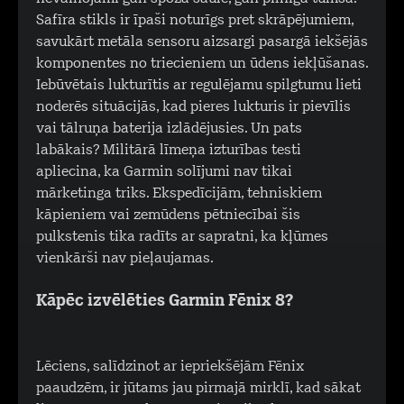
Safīra stikls ir īpaši noturīgs pret skrāpējumiem,
savukārt metāla sensoru aizsargi pasargā iekšējās
komponentes no triecieniem un ūdens iekļūšanas.
Iebūvētais lukturītis ar regulējamu spilgtumu lieti
noderēs situācijās, kad pieres lukturis ir pievīlis
vai tālruņa baterija izlādējusies. Un pats
labākais? Militārā līmeņa izturības testi
apliecina, ka Garmin solījumi nav tikai
mārketinga triks. Ekspedīcijām, tehniskiem
kāpieniem vai zemūdens pētniecībai šis
pulkstenis tika radīts ar sapratni, ka kļūmes
vienkārši nav pieļaujamas.
Kāpēc izvēlēties Garmin Fēnix 8?
Lēciens, salīdzinot ar iepriekšējām Fēnix
paaudzēm, ir jūtams jau pirmajā mirklī, kad sākat