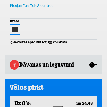
Pieejamība Tele2 centros
Krāsa
Iekārtas specifikācija
Apraksts
Dāvanas un ieguvumi
1
Vēlos pirkt
Uz 0%
no 34,43