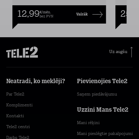
12,99
25,9
€/mēn.
Vairāk
bez PVN
Uz augšu
Neatradi, ko meklēji?
Pievienojies Tele2
Par Tele2
Saņem piedāvājumu
Komplimenti
Uzzini Mans Tele2
Kontakti
Mani rēķini
Tele2 centri
Mani pieslēgtie pakalpojumi
Darbs Tele2