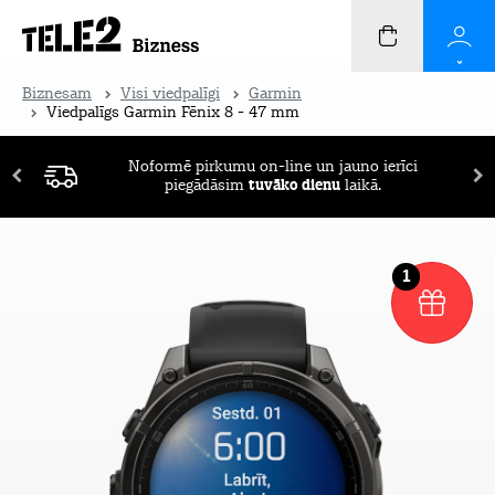
Biznesam
Visi viedpalīgi
Garmin
Viedpalīgs Garmin Fēnix 8 - 47 mm
Noformē pirkumu on-line un jauno ierīci
piegādāsim
tuvāko dienu
laikā.
1