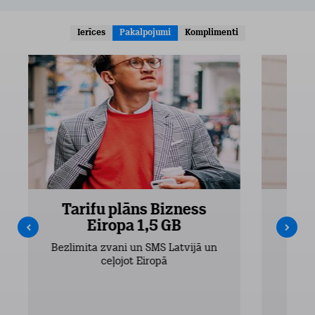
Ierīces
Pakalpojumi
Komplimenti
Tarifu plāns Bizness
Ta
Eiropa 1,5 GB
Bezlimita zvani un SMS Latvijā un
Bezli
ceļojot Eiropā