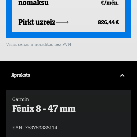
nomaksu
€/mēn.
Pirkt uzreiz
826,44 €
Visas cenas ir norādītas bez PVN
Apraksts
Garmin
Fēnix 8 - 47 mm
EAN:
753759338114