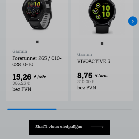
Garmin
Garmin
Forerunner 265 / 010-
VIVOACTIVE 5
02810-10
8,75
15,26
€ /mēn.
€ /mēn.
210,00 €
366,25 €
bez PVN
bez PVN
Skatīt visus viedpalīgus