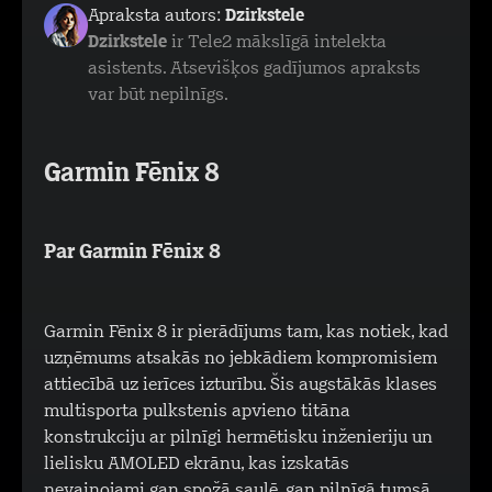
Apraksta autors:
Dzirkstele
Dzirkstele
ir Tele2 mākslīgā intelekta
asistents. Atsevišķos gadījumos apraksts
var būt nepilnīgs.
Garmin Fēnix 8
Par Garmin Fēnix 8
Garmin Fēnix 8 ir pierādījums tam, kas notiek, kad
uzņēmums atsakās no jebkādiem kompromisiem
attiecībā uz ierīces izturību. Šis augstākās klases
multisporta pulkstenis apvieno titāna
konstrukciju ar pilnīgi hermētisku inženieriju un
lielisku AMOLED ekrānu, kas izskatās
nevainojami gan spožā saulē, gan pilnīgā tumsā.