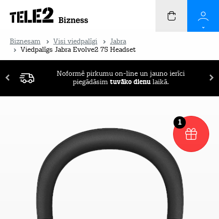
Biznesam
Visi viedpalīgi
Jabra
Viedpalīgs Jabra Evolve2 75 Headset
Noformē pirkumu on-line un jauno ierīci
piegādāsim
tuvāko dienu
laikā.
1