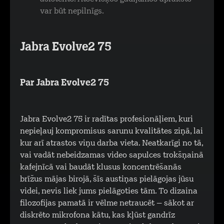
var būt nepilnīgs.
Jabra Evolve2 75
Par Jabra Evolve2 75
Jabra Evolve2 75 ir radītas profesionāļiem, kuri
nepieļauj kompromisus sarunu kvalitātes ziņā, lai
kur arī atrastos viņu darba vieta. Neatkarīgi no tā,
vai vadāt nebeidzamas video sapulces trokšņainā
kafejnīcā vai baudāt klusus koncentrēšanās
brīžus mājas birojā, šīs austiņas pielāgojas jūsu
videi, nevis liek jums pielāgoties tām. To dizaina
filozofijas pamatā ir vēlme netraucēt – sākot ar
diskrēto mikrofona kātu, kas kļūst gandrīz