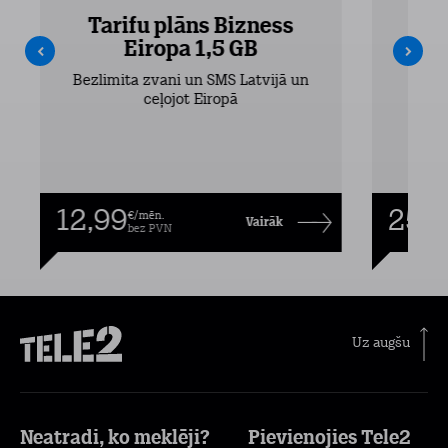
Tarifu plāns Bizness
Ta
Eiropa 1,5 GB
Bezlimita zvani un SMS Latvijā un
Bezli
ceļojot Eiropā
12,99
25,9
€/mēn.
Vairāk
bez PVN
Uz augšu
Neatradi, ko meklēji?
Pievienojies Tele2