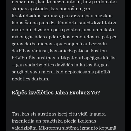
nemanāms, kad to neizmantojat, līdz pārdomātai
skaņas apstrādei, kas nodrošina gan
kristāldzidras sarunas, gan aizraujošu mūzikas
klausīšanās pieredzi. Komfortu sniedz kvalitatīvi
materiāli: divslāņu putu polsterējums un mīksta
mākslīgās ādas apdare, kas nenolietosies pat pēc
garas darba dienas, apvienojumā ar bezvadu
darbības rādiusu, kas sniedz patiesu kustību
brīvību. Šīs austiņas ir tikpat darbspējīgas kā jūs
– gan sadarbojoties dažādās laika joslās, gan
sargājot savu mieru, kad nepieciešams pilnībā
nodoties darbam.
Kāpēc izvēlēties Jabra Evolve2 75?
Tas, kas šīs austiņas izceļ citu vidū, ir gudra
inženierija un praktiska pieeja ikdienas
vajadzībām. Mikrofonu sistēma izmanto kopumā