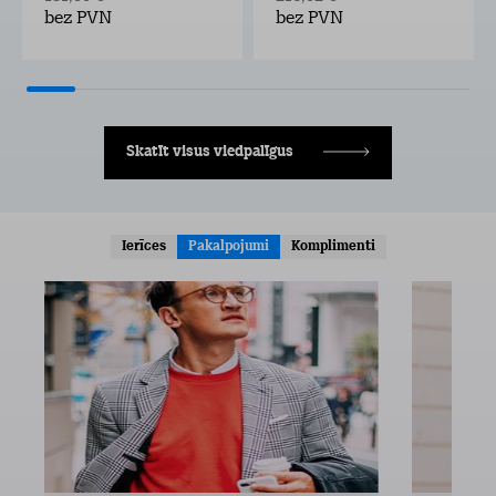
bez PVN
bez PVN
Skatīt visus viedpalīgus
Ierīces
Pakalpojumi
Komplimenti