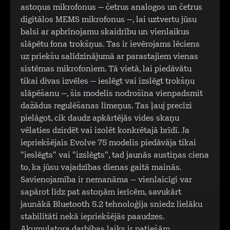
astoņus mikrofonus – četrus analogos un četrus
digitālos MEMS mikrofonus –, lai uztvertu jūsu
balsi ar apbrīnojamu skaidrību un vienlaikus
slāpētu fona trokšņus. Tas ir ievērojams lēciens
uz priekšu salīdzinājumā ar parastajiem vienas
sistēmas mikrofoniem. Tā vietā, lai piedāvātu
tikai divas izvēles – ieslēgt vai izslēgt trokšņu
slāpēšanu –, šis modelis nodrošina vienpadsmit
dažādus regulēšanas līmeņus. Tas ļauj precīzi
pielāgot, cik daudz apkārtējās vides skaņu
vēlaties dzirdēt vai izolēt konkrētajā brīdī. Ja
iepriekšējais Evolve 75 modelis piedāvāja tikai
"ieslēgts" vai "izslēgts", tad jaunās austiņas ciena
to, ka jūsu vajadzības dienas gaitā mainās.
Savienojamība ir nemanāma – vienlaicīgi var
sapārot līdz pat astoņām ierīcēm, savukārt
jaunākā Bluetooth 5.2 tehnoloģija sniedz lielāku
stabilitāti nekā iepriekšējās paaudzes.
Akumulatora darbības laiks ir patiešām