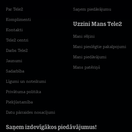
Par Tele2
Saņem piedāvājumu
Komplimenti
Uzzini Mans Tele2
Kontakti
Mani rēķini
Tele2 centri
Mani pieslēgtie pakalpojumi
Darbs Tele2
Mani piedāvājumi
Jaunumi
Mans patēriņš
Sadarbība
Līgumi un noteikumi
Privātuma politika
Piekļūstamība
Datu pārraides nosacījumi
Saņem izdevīgākos piedāvājumus!