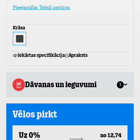
Pieejamība Tele2 centros
Krāsa
Iekārtas specifikācija
Apraksts
Dāvanas un ieguvumi
1
Vēlos pirkt
Uz 0%
no 12,74