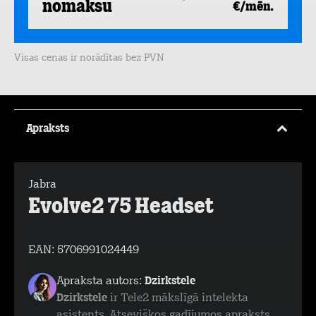
nomaksu
€/mēn.
Visas cenas ir norādītas bez PVN
Apraksts
Jabra
Evolve2 75 Headset
EAN:
5706991024449
Apraksta autors:
Dzirkstele
Dzirkstele
ir Tele2 mākslīgā intelekta
asistents. Atsevišķos gadījumos apraksts