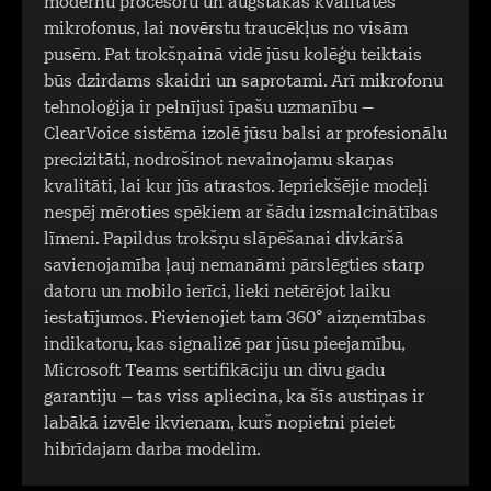
modernu procesoru un augstākās kvalitātes
mikrofonus, lai novērstu traucēkļus no visām
pusēm. Pat trokšņainā vidē jūsu kolēģu teiktais
būs dzirdams skaidri un saprotami. Arī mikrofonu
tehnoloģija ir pelnījusi īpašu uzmanību –
ClearVoice sistēma izolē jūsu balsi ar profesionālu
precizitāti, nodrošinot nevainojamu skaņas
kvalitāti, lai kur jūs atrastos. Iepriekšējie modeļi
nespēj mēroties spēkiem ar šādu izsmalcinātības
līmeni. Papildus trokšņu slāpēšanai divkāršā
savienojamība ļauj nemanāmi pārslēgties starp
datoru un mobilo ierīci, lieki netērējot laiku
iestatījumos. Pievienojiet tam 360° aizņemtības
indikatoru, kas signalizē par jūsu pieejamību,
Microsoft Teams sertifikāciju un divu gadu
garantiju – tas viss apliecina, ka šīs austiņas ir
labākā izvēle ikvienam, kurš nopietni pieiet
hibrīdajam darba modelim.