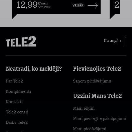
12,99
25,9
€/mēn.
Vairāk
bez PVN
Uz augšu
Neatradi, ko meklēji?
Pievienojies Tele2
Par Tele2
Saņem piedāvājumu
Komplimenti
Uzzini Mans Tele2
Kontakti
Mani rēķini
Tele2 centri
Mani pieslēgtie pakalpojumi
Darbs Tele2
Mani piedāvājumi