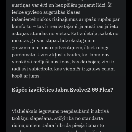
austiņas var ērti un bez pūlēm paņemt līdzi. Šī
ierīce apvieno augstākās klases
inženiertehniskos risinājumus ar īpašu rūpību par
komfortu – tas ir neaizstājami, ja austiņas jālieto
astoņas stundas no vietas. Katra detaļa, sākot no
mīkstās galvas stīpas līdz elastīgajiem,
grozāmajiem ausu spilventiņiem, šķiet rūpīgi
pārdomāta. Uzreiz kļūst skaidrs, ka Jabra nav
vienkārši radījuši austiņas, kas darbojas; viņi ir
radījuši sabiedroto, kas vienmēr ir gatavs ceļam
kopā ar jums.
Kāpēc izvēlēties Jabra Evolve2 65 Flex?
Vislielākais ieguvums neapšaubāmi ir aktīvā
trokšņu slāpēšana. Atšķirībā no standarta
risinājumiem, Jabra hibrīdā pieeja izmanto