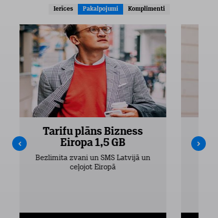
Ierīces
Pakalpojumi
Komplimenti
Tarifu plāns Bizness
Ta
Eiropa 1,5 GB
Bezlimita zvani un SMS Latvijā un
Bezli
ceļojot Eiropā