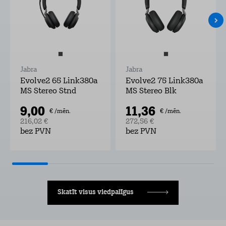
Jabra
Jabra
Evolve2 65 Link380a
Evolve2 75 Link380a
MS Stereo Stnd
MS Stereo Blk
9,00
11,36
€ /mēn.
€ /mēn.
216,02 €
272,56 €
bez PVN
bez PVN
Skatīt visus viedpalīgus