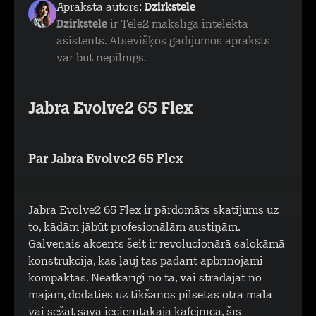
Apraksta autors:
Dzirkstele
Dzirkstele
ir Tele2 mākslīgā intelekta
asistents. Atsevišķos gadījumos apraksts
var būt nepilnīgs.
Jabra Evolve2 65 Flex
Par Jabra Evolve2 65 Flex
Jabra Evolve2 65 Flex ir pārdomāts skatījums uz
to, kādām jābūt profesionālām austiņām.
Galvenais akcents šeit ir revolucionārā salokāmā
konstrukcija, kas ļauj tās padarīt apbrīnojami
kompaktas. Neatkarīgi no tā, vai strādājat no
mājām, dodaties uz tikšanos pilsētas otrā malā
vai sēžat savā iecienītākajā kafejnīcā, šīs