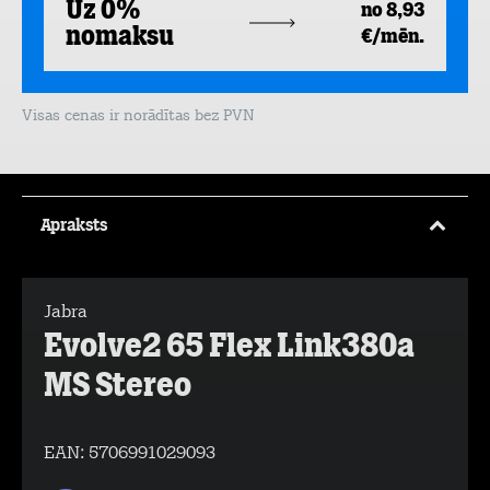
Uz 0%
no 8,93
nomaksu
€/mēn.
Visas cenas ir norādītas bez PVN
Apraksts
Jabra
Evolve2 65 Flex Link380a
MS Stereo
EAN:
5706991029093