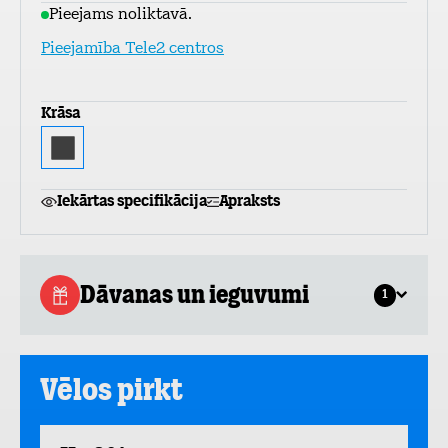
Pieejams noliktavā.
Pieejamība Tele2 centros
Krāsa
Iekārtas specifikācija
Apraksts
Dāvanas un ieguvumi
1
Vēlos pirkt