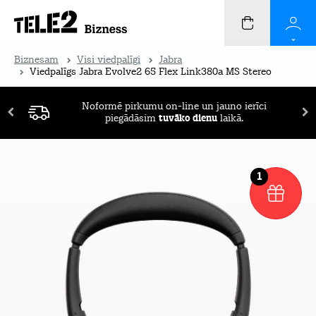
Biznesam
Visi viedpalīgi
Jabra
Viedpalīgs Jabra Evolve2 65 Flex Link380a MS Stereo
Noformē pirkumu on-line un jauno ierīci
piegādāsim
tuvāko dienu
laikā.
1