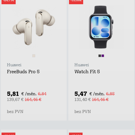
-24,79€
-33,06€
Huawei
Huawei
FreeBuds Pro 5
Watch Fit 5
5,81
5,47
€ /mēn.
6,84
€ /mēn.
6,85
139,67 €
164,46 €
131,40 €
164,46 €
bez PVN
bez PVN