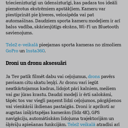
triecienizturīgi un ūdensizturīgi, kas padara tos ideāli
piemērotus ekstrēmiem apstākļiem. Kameru var
piestiprināt pie ķiveres, velosipēda vai pat
automašīnas. Daudziem sporta kameru modeļiem ir arī
balss vadība, skārienjūtīgs ekrāns, Wi-Fi un Bluetooth
savienojums.
Tele2 e-veikalā
pieejamas sporta kameras no zīmoliem
GoPro
un
Insta360
.
Droni un dronu aksesuāri
Ja Tev patīk filmēt dabu vai ceļojumus,
drons
pavērs
pavisam citu skatu leņķi. Ar dronu vari iegūt
neatkārtojamus kadrus, lidojot pāri kalniem, mežiem
vai gar jūras krastu. Daudzi modeļi ir ērti salokāmi,
tāpēc tos var viegli paņemt līdzi ceļojumos, pārgājienos
vai vienkārši ikdienas pastaigās. Droni ir aprīkoti ar
augstas izšķirtspējas kamerām (līdz 4K), GPS
navigāciju, automātiskām lidojuma trajektorijām un
šķēršļu apiešanas funkcijām.
Tele2 veikalā
atradīsi arī