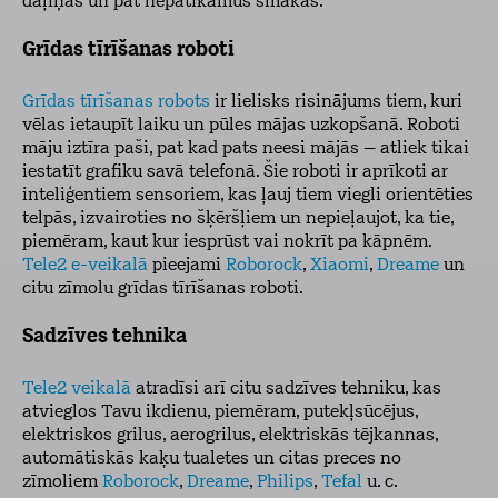
daļiņas un pat nepatīkamus smakas.
Grīdas tīrīšanas roboti
Grīdas tīrīšanas robots
ir lielisks risinājums tiem, kuri
vēlas ietaupīt laiku un pūles mājas uzkopšanā. Roboti
māju iztīra paši, pat kad pats neesi mājās – atliek tikai
iestatīt grafiku savā telefonā. Šie roboti ir aprīkoti ar
inteliģentiem sensoriem, kas ļauj tiem viegli orientēties
telpās, izvairoties no šķēršļiem un nepieļaujot, ka tie,
piemēram, kaut kur iesprūst vai nokrīt pa kāpnēm.
Tele2 e-veikalā
pieejami
Roborock
,
Xiaomi
,
Dreame
un
citu zīmolu grīdas tīrīšanas roboti.
Sadzīves tehnika
Tele2 veikalā
atradīsi arī citu sadzīves tehniku, kas
atvieglos Tavu ikdienu, piemēram, putekļsūcējus,
elektriskos grilus, aerogrilus, elektriskās tējkannas,
automātiskās kaķu tualetes un citas preces no
zīmoliem
Roborock
,
Dreame
,
Philips
,
Tefal
u. c.