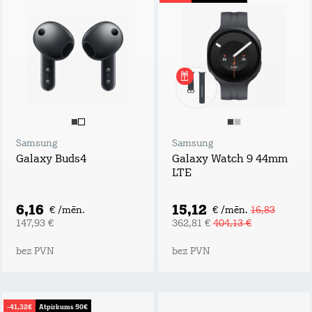
Samsung
Samsung
Galaxy Buds4
Galaxy Watch 9 44mm
LTE
6,16
15,12
€ /mēn.
€ /mēn.
16,83
147,93 €
362,81 €
404,13 €
bez PVN
bez PVN
-41,32€
Atpirkums 50€