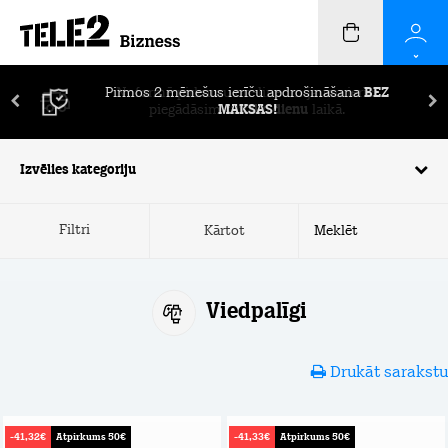
Pirmos 2 mēnešus ierīču apdrošināšana
BEZ
MAKSAS!
Izvēlies kategoriju
Filtri
Kārtot
Viedpalīgi
Drukāt sarakstu
-41,32€
Atpirkums 50€
-41,33€
Atpirkums 50€