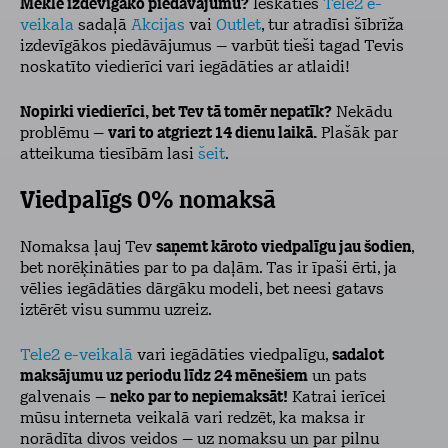
Meklē izdevīgāko piedāvājumu?
Ieskaties
Tele2 e-
veikala
sadaļā
Akcijas
vai
Outlet
, tur atradīsi šībrīža
izdevīgākos piedāvājumus – varbūt tieši tagad Tevis
noskatīto viedierīci
vari iegādāties ar atlaidi!
Nopirki viedierīci, bet Tev tā tomēr nepatīk?
Nekādu
problēmu –
vari to atgriezt 14 dienu laikā.
Plašāk par
atteikuma tiesībām lasi
šeit
.
Viedpalīgs 0% nomaksā
Nomaksa ļauj Tev
saņemt kāroto viedpalīgu jau šodien
,
bet norēķināties par to pa daļām. Tas ir īpaši ērti, ja
vēlies iegādāties dārgāku modeli, bet neesi gatavs
iztērēt visu summu uzreiz.
Tele2 e-veikalā
vari iegādāties viedpalīgu,
sadalot
maksājumu uz periodu līdz 24 mēnešiem
un pats
galvenais –
neko par to nepiemaksāt!
Katrai ierīcei
mūsu interneta veikalā vari redzēt, ka maksa ir
norādīta divos veidos – uz nomaksu un par pilnu