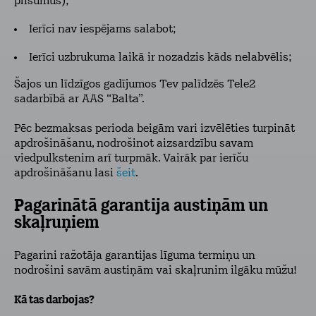
plīsumus);
Ierīci nav iespējams salabot;
Ierīci uzbrukuma laikā ir nozadzis kāds nelabvēlis;
Šajos un līdzīgos gadījumos Tev palīdzēs Tele2
sadarbībā ar AAS “Balta”.
Pēc bezmaksas perioda beigām vari izvēlēties turpināt
apdrošināšanu, nodrošinot aizsardzību savam
viedpulkstenim arī turpmāk. Vairāk par ierīču
apdrošināšanu lasi
šeit
.
Pagarinātā garantija austiņām un
skaļruņiem
Pagarini ražotāja garantijas līguma termiņu un
nodrošini savām austiņām vai skaļrunim ilgāku mūžu!
Kā tas darbojas?