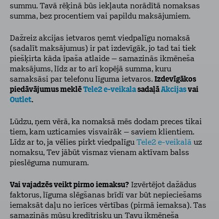
summu. Tavā rēķinā būs iekļauta norādītā nomaksas
summa, bez procentiem vai papildu maksājumiem.
Dažreiz akcijas ietvaros ņemt viedpalīgu nomaksā
(sadalīt maksājumus) ir pat izdevīgāk, jo tad tai tiek
piešķirta kāda īpaša atlaide – samazinās ikmēneša
maksājums, līdz ar to arī kopējā summa, kuru
samaksāsi par telefonu līguma ietvaros.
Izdevīgākos
piedāvājumus meklē
Tele2 e-veikala
sadaļā
Akcijas
vai
Outlet
.
Lūdzu, ņem vērā, ka nomaksā mēs dodam preces tikai
tiem, kam uzticamies visvairāk – saviem klientiem.
Līdz ar to, ja vēlies pirkt viedpalīgu
Tele2 e-veikalā
uz
nomaksu, Tev jābūt vismaz vienam aktīvam balss
pieslēguma numuram.
Vai vajadzēs veikt pirmo iemaksu?
Izvērtējot dažādus
faktorus, līguma slēgšanas brīdī var būt nepieciešams
iemaksāt daļu no ierīces vērtības (pirmā iemaksa). Tas
samazinās mūsu kredītrisku un Tavu ikmēneša