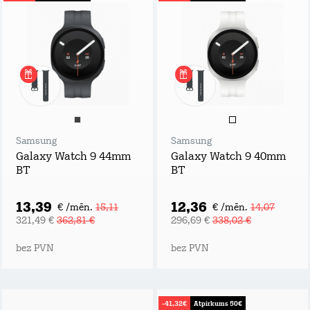
Samsung
Samsung
Galaxy Watch 9 44mm
Galaxy Watch 9 40mm
BT
BT
13,39
12,36
€ /mēn.
15,11
€ /mēn.
14,07
321,49 €
362,81 €
296,69 €
338,02 €
bez PVN
bez PVN
-41,32€
Atpirkums 50€