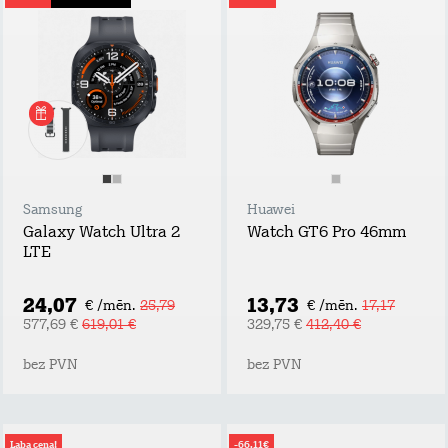
Samsung
Huawei
Galaxy Watch Ultra 2
Watch GT6 Pro 46mm
LTE
24,07
13,73
€ /mēn.
25,79
€ /mēn.
17,17
577,69 €
619,01 €
329,75 €
412,40 €
bez PVN
bez PVN
Laba cena!
-66,11€