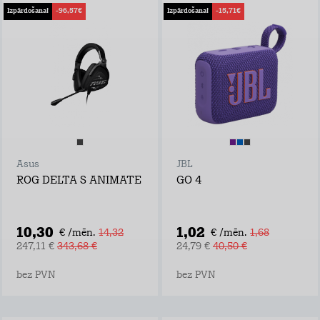
Izpārdošana!
-96,57€
Izpārdošana!
-15,71€
Asus
JBL
ROG DELTA S ANIMATE
GO 4
10,30
1,02
€ /mēn.
14,32
€ /mēn.
1,68
247,11 €
343,68 €
24,79 €
40,50 €
bez PVN
bez PVN