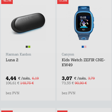
-42,14€
-17,35€
Harman Kardon
Canyon
Luna 2
Kids Watch ZEFIR CNE-
KW49
4,44
3,07
€ /mēn.
6,19
€ /mēn.
3,79
106,61 €
148,75 €
73,55 €
90,90 €
bez PVN
bez PVN