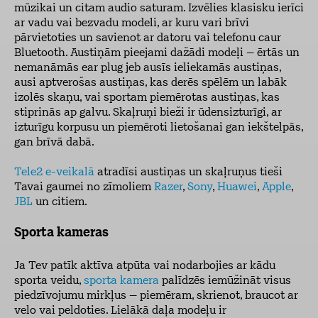
mūzikai un citam audio saturam. Izvēlies klasisku ierīci
ar vadu vai bezvadu modeli, ar kuru vari brīvi
pārvietoties un savienot ar datoru vai telefonu caur
Bluetooth. Austiņām pieejami dažādi modeļi – ērtās un
nemanāmās ear plug jeb ausīs ieliekamās austiņas,
ausi aptverošas austiņas, kas derēs spēlēm un labāk
izolēs skaņu, vai sportam piemērotas austiņas, kas
stiprinās ap galvu. Skaļruņi bieži ir ūdensizturīgi, ar
izturīgu korpusu un piemēroti lietošanai gan iekštelpās,
gan brīvā dabā.
Tele2 e-veikalā
atradīsi austiņas un skaļruņus tieši
Tavai gaumei no zīmoliem
Razer
,
Sony
,
Huawei
,
Apple
,
JBL
un citiem.
Sporta kameras
Ja Tev patīk aktīva atpūta vai nodarbojies ar kādu
sporta veidu,
sporta kamera
palīdzēs iemūžināt visus
piedzīvojumu mirkļus – piemēram, skrienot, braucot ar
velo vai peldoties. Lielākā daļa modeļu ir