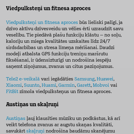
Viedpulksteņi un fitnesa aproces
Viedpulksteņi un fitnesa aproces
būs lieliski palīgi, ja
dzīvo aktīvu dzīvesveidu un vēlies ērti uzraudzīt savu
veselību. Tie piedāvā plašu funkciju klāstu – no soļu,
kaloriju un miega kvalitātes uzskaites līdz 24/7
sirdsdarbības un stresa līmeņa mērīšanai. Daudzi
modeļi atbalsta GPS funkciju treniņu maršrutu
fiksēšanai, ir ūdensizturīgi un nodrošina iespēju
saņemt ziņojumus, zvanus un citus paziņojumus.
Tele2 e-veikalā
vari iegādāties
Samsung
,
Huawei
,
Xiaomi
,
Suunto
,
Huami
,
Garmin
,
Garett
,
Mobvoi
vai
FitBit
zīmola viedpulksteņus un fitnesa aproces.
Austiņas un skaļruņi
Austiņas
ļauj klausīties mūziku un podkāstus, kā arī
veikt telefona zvanus ar augstu skaņas kvalitāti,
savukārt
skaļruņi
nodrošina baudāmu skanējumu