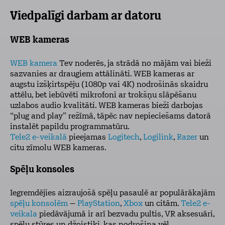
Viedpalīgi darbam ar datoru
WEB kameras
WEB kamera
Tev noderēs, ja strādā no mājām vai bieži
sazvanies ar draugiem attālināti. WEB kameras ar
augstu izšķirtspēju (1080p vai 4K) nodrošinās skaidru
attēlu, bet iebūvēti mikrofoni ar trokšņu slāpēšanu
uzlabos audio kvalitāti. WEB kameras bieži darbojas
“plug and play” režīmā, tāpēc nav nepieciešams datorā
instalēt papildu programmatūru.
Tele2 e-veikalā
pieejamas
Logitech
,
Logilink
,
Razer
un
citu zīmolu WEB kameras.
Spēļu konsoles
Iegremdējies aizraujošā spēļu pasaulē ar populārākajām
spēļu konsolēm
–
PlayStation
,
Xbox
un citām.
Tele2 e-
veikala
piedāvājumā ir arī bezvadu pultis, VR aksesuāri,