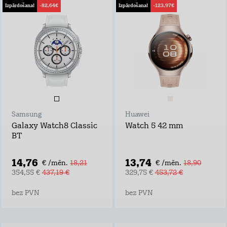
Izpārdošana!
-82,64€
Izpārdošana!
-123,97€
Samsung
Huawei
Galaxy Watch8 Classic
Watch 5 42 mm
BT
14,76
13,74
€ /mēn.
18,21
€ /mēn.
18,90
354,55 €
437,19 €
329,75 €
453,72 €
bez PVN
bez PVN