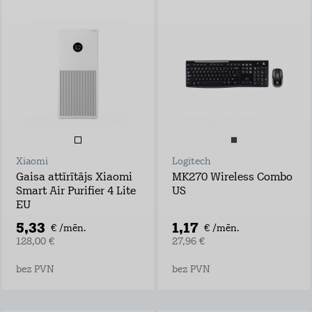
Xiaomi
Logitech
Gaisa attīrītājs Xiaomi
MK270 Wireless Combo
Smart Air Purifier 4 Lite
US
EU
5,33
1,17
€ /mēn.
€ /mēn.
128,00 €
27,96 €
bez PVN
bez PVN