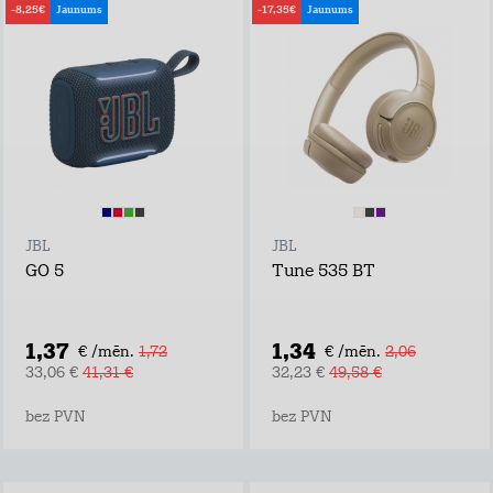
-8,25€
Jaunums
-17,35€
Jaunums
JBL
JBL
GO 5
Tune 535 BT
1,37
1,34
€ /mēn.
1,72
€ /mēn.
2,06
33,06 €
41,31 €
32,23 €
49,58 €
bez PVN
bez PVN