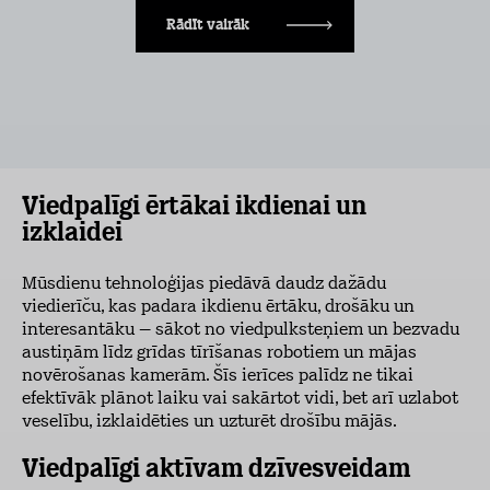
Rādīt vairāk
Viedpalīgi ērtākai ikdienai un
izklaidei
Mūsdienu tehnoloģijas piedāvā daudz dažādu
viedierīču, kas padara ikdienu ērtāku, drošāku un
interesantāku – sākot no viedpulksteņiem un bezvadu
austiņām līdz grīdas tīrīšanas robotiem un mājas
novērošanas kamerām. Šīs ierīces palīdz ne tikai
efektīvāk plānot laiku vai sakārtot vidi, bet arī uzlabot
veselību, izklaidēties un uzturēt drošību mājās.
Viedpalīgi aktīvam dzīvesveidam