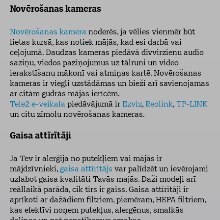
Novērošanas kameras
Novērošanas kamera
noderēs, ja vēlies vienmēr būt
lietas kursā, kas notiek mājās, kad esi darbā vai
ceļojumā. Daudzas kameras piedāvā divvirzienu audio
saziņu, viedos paziņojumus uz tālruni un video
ierakstīšanu mākonī vai atmiņas kartē. Novērošanas
kameras ir viegli uzstādāmas un bieži arī savienojamas
ar citām gudrās mājas ierīcēm.
Tele2 e-veikala
piedāvājumā ir
Ezviz
,
Reolink
,
TP-LINK
un citu zīmolu novērošanas kameras.
Gaisa attīrītāji
Ja Tev ir alerģija no putekļiem vai mājās ir
mājdzīvnieki,
gaisa attīrītājs
var palīdzēt un ievērojami
uzlabot gaisa kvalitāti Tavās majās. Daži modeļi arī
reāllaikā parāda, cik tīrs ir gaiss. Gaisa attīrītāji ir
aprīkoti ar dažādiem filtriem, piemēram, HEPA filtriem,
kas efektīvi noņem putekļus, alergēnus, smalkās