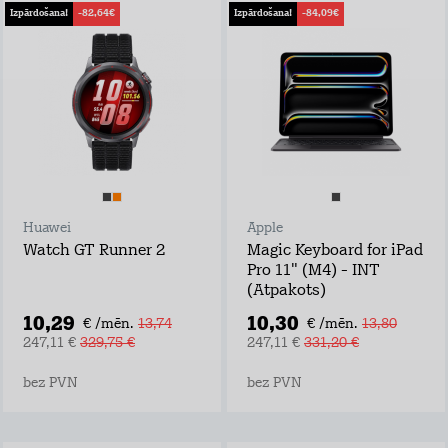
Izpārdošana!
-82,64€
Izpārdošana!
-84,09€
Huawei
Apple
Watch GT Runner 2
Magic Keyboard for iPad
Pro 11" (M4) - INT
(Atpakots)
10,29
10,30
€ /mēn.
13,74
€ /mēn.
13,80
247,11 €
329,75 €
247,11 €
331,20 €
bez PVN
bez PVN