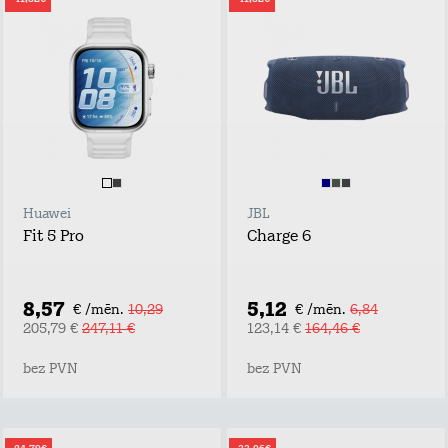
Huawei
JBL
Fit 5 Pro
Charge 6
8,57
5,12
€ /mēn.
10,29
€ /mēn.
6,84
205,79 €
247,11 €
123,14 €
164,46 €
bez PVN
bez PVN