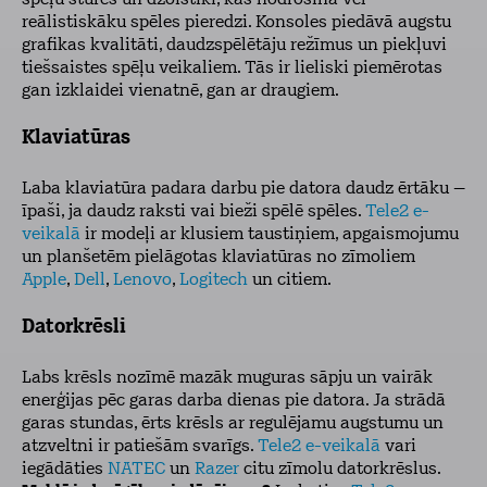
spēļu stūres un džoistiki, kas nodrošina vēl
reālistiskāku spēles pieredzi. Konsoles piedāvā augstu
grafikas kvalitāti, daudzspēlētāju režīmus un piekļuvi
tiešsaistes spēļu veikaliem. Tās ir lieliski piemērotas
gan izklaidei vienatnē, gan ar draugiem.
Klaviatūras
Laba klaviatūra padara darbu pie datora daudz ērtāku –
īpaši, ja daudz raksti vai bieži spēlē spēles.
Tele2 e-
veikalā
ir modeļi ar klusiem taustiņiem, apgaismojumu
un planšetēm pielāgotas klaviatūras no zīmoliem
Apple
,
Dell
,
Lenovo
,
Logitech
un citiem.
Datorkrēsli
Labs krēsls nozīmē mazāk muguras sāpju un vairāk
enerģijas pēc garas darba dienas pie datora. Ja strādā
garas stundas, ērts krēsls ar regulējamu augstumu un
atzveltni ir patiešām svarīgs.
Tele2 e-veikalā
vari
iegādāties
NATEC
un
Razer
citu zīmolu datorkrēslus.