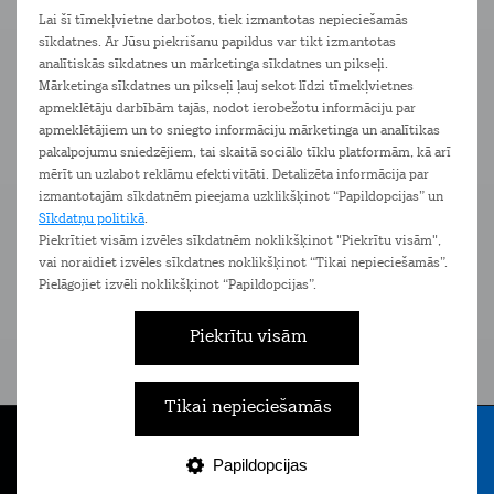
Vairāk informācijas par piegādes iespējām meklē
šeit
Lai šī tīmekļvietne darbotos, tiek izmantotas nepieciešamās
sīkdatnes. Ar Jūsu piekrišanu papildus var tikt izmantotas
Ierīces
Pakalpojumi
Komplimenti
analītiskās sīkdatnes un mārketinga sīkdatnes un pikseļi.
Mārketinga sīkdatnes un pikseļi ļauj sekot līdzi tīmekļvietnes
apmeklētāju darbībām tajās, nodot ierobežotu informāciju par
apmeklētājiem un to sniegto informāciju mārketinga un analītikas
pakalpojumu sniedzējiem, tai skaitā sociālo tīklu platformām, kā arī
mērīt un uzlabot reklāmu efektivitāti. Detalizēta informācija par
izmantotajām sīkdatnēm pieejama uzklikšķinot “Papildopcijas” un
Sīkdatņu politikā
.
Piekrītiet visām izvēles sīkdatnēm noklikšķinot "Piekrītu visām",
vai noraidiet izvēles sīkdatnes noklikšķinot “Tikai nepieciešamās”.
Pielāgojiet izvēli noklikšķinot “Papildopcijas”.
Piekrītu visām
Tarifu plāns Bizness
Ta
Eiropa 1,5 GB
Bezlimita zvani un SMS Latvijā un
Bezli
Tikai nepieciešamās
ceļojot Eiropā
Papildopcijas
Tarifi
Internets
E-veikals
Nāc pie Tele2
Izvēlne