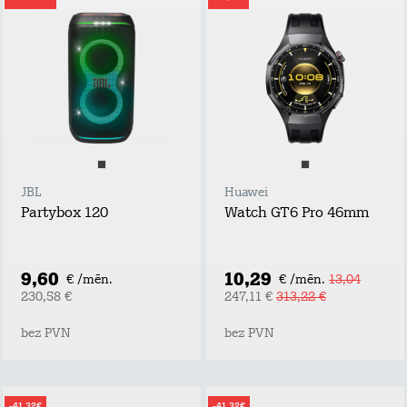
JBL
Huawei
Partybox 120
Watch GT6 Pro 46mm
9,60
10,29
€ /mēn.
€ /mēn.
13,04
230,58 €
247,11 €
313,22 €
bez PVN
bez PVN
-41,32€
-41,32€