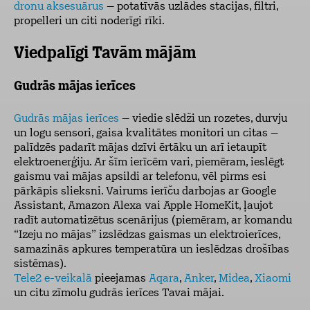
dronu aksesuārus
– potatīvās uzlādes stacijas, filtri,
propelleri un citi noderīgi rīki.
Viedpalīgi Tavām mājām
Gudrās mājas ierīces
Gudrās mājas ierīces
– viedie slēdži un rozetes, durvju
un logu sensori, gaisa kvalitātes monitori un citas –
palīdzēs padarīt mājas dzīvi ērtāku un arī ietaupīt
elektroenerģiju. Ar šīm ierīcēm vari, piemēram, ieslēgt
gaismu vai mājas apsildi ar telefonu, vēl pirms esi
pārkāpis slieksni. Vairums ierīču darbojas ar Google
Assistant, Amazon Alexa vai Apple HomeKit, ļaujot
radīt automatizētus scenārijus (piemēram, ar komandu
“Izeju no mājas” izslēdzas gaismas un elektroierīces,
samazinās apkures temperatūra un ieslēdzas drošības
sistēmas).
Tele2 e-veikalā
pieejamas
Aqara
,
Anker
,
Midea
,
Xiaomi
un citu zīmolu gudrās ierīces Tavai mājai.