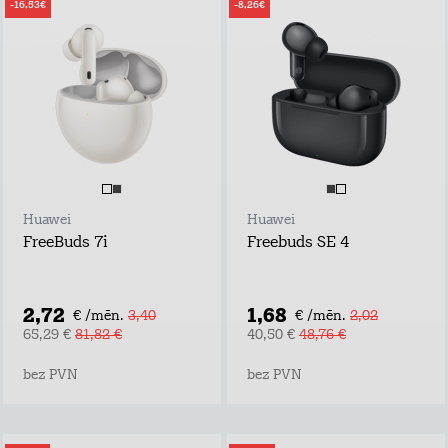
-16,53€
-8,26€
Huawei
Huawei
FreeBuds 7i
Freebuds SE 4
2,72
1,68
€ /mēn.
3,40
€ /mēn.
2,02
65,29 €
81,82 €
40,50 €
48,76 €
bez PVN
bez PVN