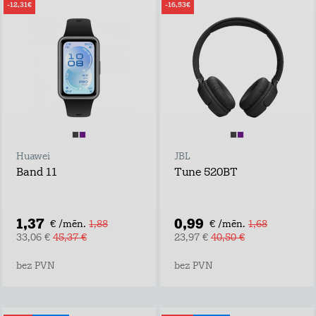
-12,31€
-16,53€
Huawei
JBL
Band 11
Tune 520BT
1,37
0,99
€ /mēn.
1,88
€ /mēn.
1,68
33,06 €
45,37 €
23,97 €
40,50 €
bez PVN
bez PVN