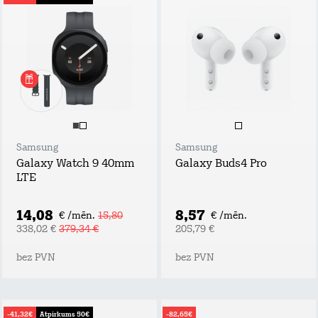
Samsung
Samsung
Galaxy Watch 9 40mm
Galaxy Buds4 Pro
LTE
14,08
8,57
€ /mēn.
15,80
€ /mēn.
338,02 €
379,34 €
205,79 €
bez PVN
bez PVN
-41,32€
Atpirkums 50€
-82,65€