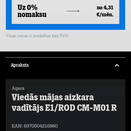
Uz 0%
no 4,31
nomaksu
€/mēn.
Visas cenas ir norādītas bez PVN
Apraksts
Aqara
Viedās mājas aizkara
vadītājs E1/ROD CM-M01 R
EAN:
6970504216860