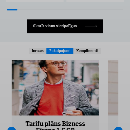
Skatīt visus viedpalīgus
Ierīces
Pakalpojumi
Komplimenti
Tarifu plāns Bizness
Ta