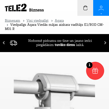
Biznesam
Visi viedpalīgi
Aqara
Viedpalīgs Aqara Viedās mājas aizkara vadītājs E1/ROD CM-
M01 R
Noformē pirkumu on-line un jauno ierīci
piegādāsim
tuvāko dienu
laikā.
1