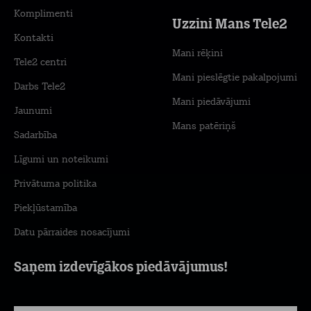
Komplimenti
Uzzini Mans Tele2
Kontakti
Mani rēķini
Tele2 centri
Mani pieslēgtie pakalpojumi
Darbs Tele2
Mani piedāvājumi
Jaunumi
Mans patēriņš
Sadarbība
Līgumi un noteikumi
Privātuma politika
Piekļūstamība
Datu pārraides nosacījumi
Saņem izdevīgākos piedāvājumus!