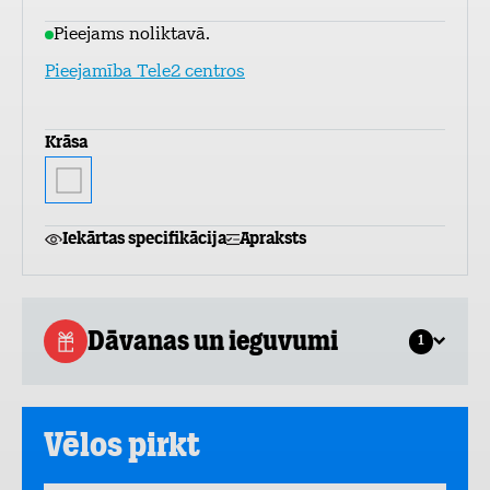
Pieejams noliktavā.
Pieejamība Tele2 centros
Krāsa
Iekārtas specifikācija
Apraksts
Dāvanas un ieguvumi
1
Vēlos pirkt