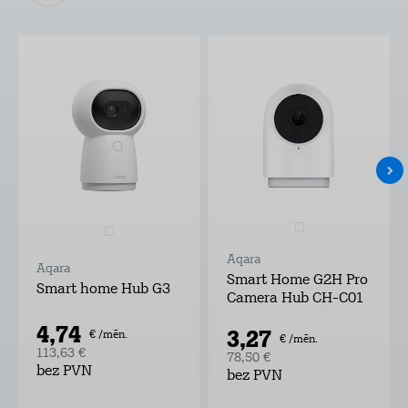
Aqara
Aqara
Smart Home G2H Pro
Smart home Hub G3
Camera Hub CH-C01
4,74
3,27
€ /mēn.
€ /mēn.
113,63 €
78,50 €
bez PVN
bez PVN