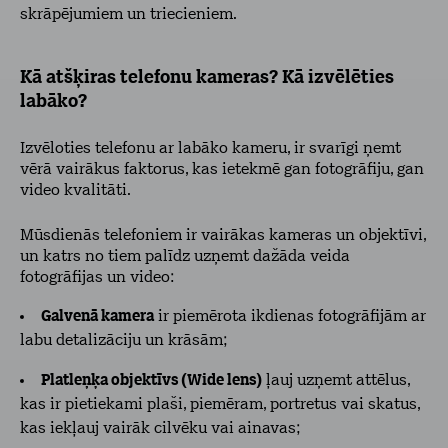
skrāpējumiem un triecieniem.
Kā atšķiras telefonu kameras? Kā izvēlēties
labāko?
Izvēloties telefonu ar labāko kameru, ir svarīgi ņemt
vērā vairākus faktorus, kas ietekmē gan fotogrāfiju, gan
video kvalitāti.
Mūsdienās telefoniem ir vairākas kameras un objektīvi,
un katrs no tiem palīdz uzņemt dažāda veida
fotogrāfijas un video:
Galvenā kamera
ir piemērota ikdienas fotogrāfijām ar
labu detalizāciju un krāsām;
Platleņķa objektīvs (Wide lens)
ļauj uzņemt attēlus,
kas ir pietiekami plaši, piemēram, portretus vai skatus,
kas iekļauj vairāk cilvēku vai ainavas;