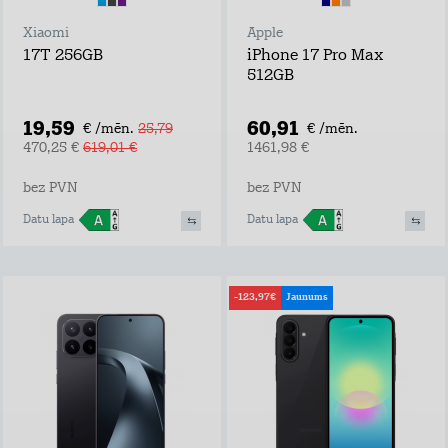
Xiaomi
Apple
17T 256GB
iPhone 17 Pro Max
512GB
19,59
60,91
€ /mēn.
25,79
€ /mēn.
470,25 €
619,01 €
1461,98 €
bez PVN
bez PVN
Datu lapa
Datu lapa
-123,97€
Jaunums