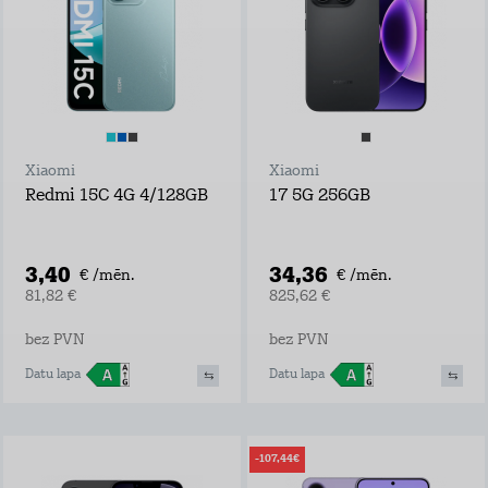
Xiaomi
Xiaomi
Redmi 15C 4G 4/128GB
17 5G 256GB
3,40
34,36
€ /mēn.
€ /mēn.
81,82 €
825,62 €
bez PVN
bez PVN
Datu lapa
Datu lapa
-107,44€