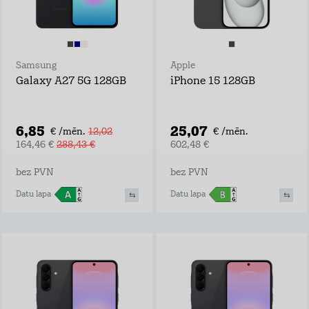
Samsung
Apple
Galaxy A27 5G 128GB
iPhone 15 128GB
6,85
25,07
€ /mēn.
12,02
€ /mēn.
164,46 €
288,43 €
602,48 €
bez PVN
bez PVN
Datu lapa
Datu lapa