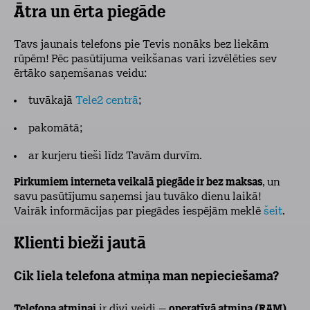
Ātra un ērta piegāde
Tavs jaunais telefons pie Tevis nonāks bez liekām
rūpēm! Pēc pasūtījuma veikšanas vari izvēlēties sev
ērtāko saņemšanas veidu:
tuvākajā
Tele2 centrā
;
pakomātā;
ar kurjeru tieši līdz Tavām durvīm.
Pirkumiem interneta veikalā
piegāde ir bez maksas
, un
savu pasūtījumu saņemsi jau tuvāko dienu laikā!
Vairāk informācijas par piegādes iespējām meklē
šeit
.
Klienti bieži jautā
Cik liela telefona atmiņa man nepieciešama?
Telefona atmiņai
ir divi veidi –
operatīvā atmiņa (RAM)