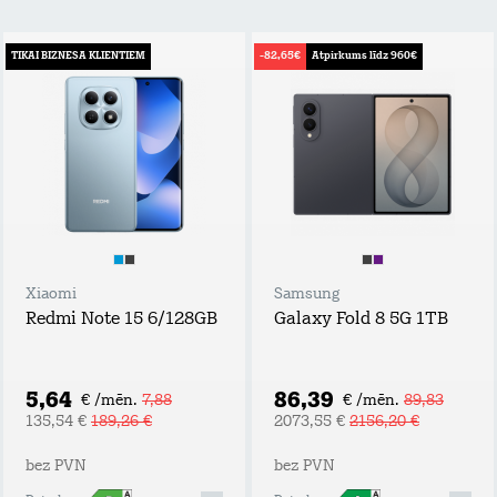
TIKAI BIZNESA KLIENTIEM
-82,65€
Atpirkums līdz 960€
Xiaomi
Samsung
Redmi Note 15 6/128GB
Galaxy Fold 8 5G 1TB
5,64
86,39
€ /mēn.
7,88
€ /mēn.
89,83
135,54 €
189,26 €
2073,55 €
2156,20 €
bez PVN
bez PVN