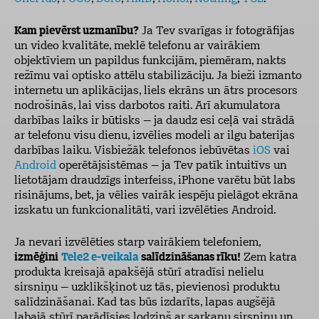
Kam pievērst uzmanību?
Ja Tev svarīgas ir fotogrāfijas
un video kvalitāte, meklē telefonu ar vairākiem
objektīviem un papildus funkcijām, piemēram, nakts
režīmu vai optisko attēlu stabilizāciju. Ja bieži izmanto
internetu un aplikācijas, liels ekrāns un ātrs procesors
nodrošinās, lai viss darbotos raiti. Arī akumulatora
darbības laiks ir būtisks – ja daudz esi ceļā vai strādā
ar telefonu visu dienu, izvēlies modeli ar ilgu baterijas
darbības laiku. Visbiežāk telefonos iebūvētas
iOS
vai
Android
operētājsistēmas – ja Tev patīk intuitīvs un
lietotājam draudzīgs interfeiss, iPhone varētu būt labs
risinājums, bet, ja vēlies vairāk iespēju pielāgot ekrāna
izskatu un funkcionalitāti, vari izvēlēties Android.
Ja nevari izvēlēties starp vairākiem telefoniem,
izmēģini
Tele2 e-veikala
salīdzināšanas rīku!
Zem katra
produkta kreisajā apakšējā stūrī atradīsi nelielu
sirsniņu – uzklikšķinot uz tās, pievienosi produktu
salīdzināšanai. Kad tas būs izdarīts, lapas augšējā
labajā stūrī parādīsies lodziņš ar sarkanu sirsniņu un