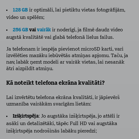
128 GB
ir optimāli, lai pietiktu vietas fotogrāfijām,
video un spēlēm;
256 GB
vai
vairāk
ir noderīgi, ja filmē daudz video
augstā kvalitātē vai glabā telefonā lielus failus.
Ja telefonam ir iespēja pievienot microSD karti, vari
izvēlēties mazāku iebūvētās atmiņas apjomu. Taču, ja
nav, labāk ņemt modeli ar vairāk vietas, lai nesanāk
ātri aizpildīt atmiņu.
Kā noteikt telefona ekrāna kvalitāti?
Lai izvērtētu telefona ekrāna kvalitāti, ir jāpievērš
uzmanība vairākām svarīgām lietām:
Izšķirtspēja
: Jo augstāka izšķirtspēja, jo attēli ir
asāki un detalizētāki, tāpēc Full HD vai augstāka
izšķirtspēja nodrošinās labāku pieredzi;