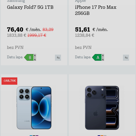
Samsung
Apple
Galaxy Fold7 5G 1TB
iPhone 17 Pro Max
256GB
76,40
51,61
€ /mēn.
83,29
€ /mēn.
1833,88 €
1999,17 €
1238,84 €
bez PVN
bez PVN
Datu lapa
Datu lapa
-148,76€