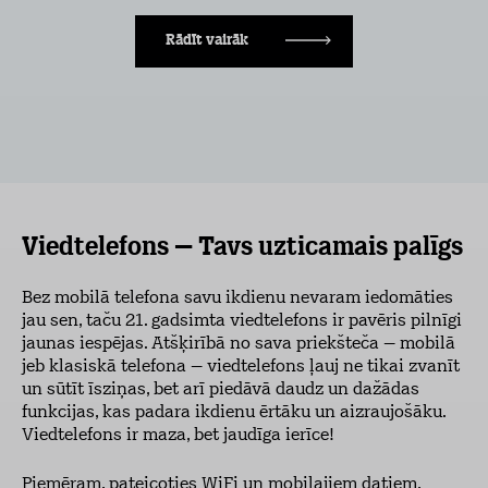
Rādīt vairāk
Viedtelefons – Tavs uzticamais palīgs
Bez mobilā telefona savu ikdienu nevaram iedomāties
jau sen, taču 21. gadsimta viedtelefons ir pavēris pilnīgi
jaunas iespējas. Atšķirībā no sava priekšteča – mobilā
jeb klasiskā telefona – viedtelefons ļauj ne tikai zvanīt
un sūtīt īsziņas, bet arī piedāvā daudz un dažādas
funkcijas, kas padara ikdienu ērtāku un aizraujošāku.
Viedtelefons ir maza, bet jaudīga ierīce!
Piemēram, pateicoties WiFi un mobilajiem datiem,