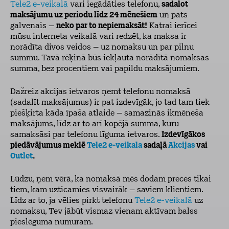
Tele2 e-veikalā
vari iegādāties telefonu,
sadalot
maksājumu uz periodu līdz 24 mēnešiem
un pats
galvenais –
neko par to nepiemaksāt!
Katrai ierīcei
mūsu interneta veikalā vari redzēt, ka maksa ir
norādīta divos veidos – uz nomaksu un par pilnu
summu. Tavā rēķinā būs iekļauta norādītā nomaksas
summa, bez procentiem vai papildu maksājumiem.
Dažreiz akcijas ietvaros ņemt telefonu nomaksā
(sadalīt maksājumus) ir pat izdevīgāk, jo tad tam tiek
piešķirta kāda īpaša atlaide – samazinās ikmēneša
maksājums, līdz ar to arī kopējā summa, kuru
samaksāsi par telefonu līguma ietvaros.
Izdevīgākos
piedāvājumus meklē
Tele2 e-veikala
sadaļā
Akcijas
vai
Outlet
.
Lūdzu, ņem vērā, ka nomaksā mēs dodam preces tikai
tiem, kam uzticamies visvairāk – saviem klientiem.
Līdz ar to, ja vēlies pirkt telefonu
Tele2 e-veikalā
uz
nomaksu, Tev jābūt vismaz vienam aktīvam balss
pieslēguma numuram.