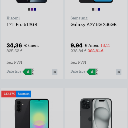
Xiaomi
Samsung
17T Pro 512GB
Galaxy A27 5G 256GB
34,36
9,94
€ /mēn.
€ /mēn.
15,11
825,62 €
238,84 €
362,81 €
bez PVN
bez PVN
Datu lapa
Datu lapa
-123,97€
Jaunums