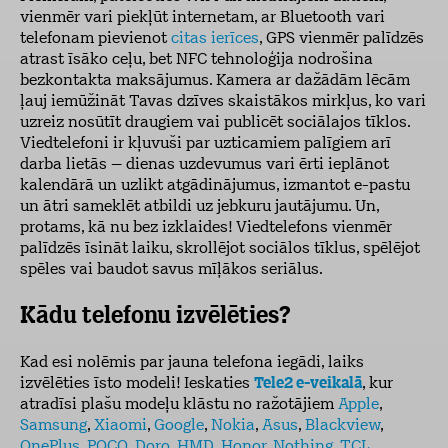
vienmēr vari piekļūt internetam, ar Bluetooth vari
telefonam pievienot
citas ierīces
, GPS vienmēr palīdzēs
atrast īsāko ceļu, bet NFC tehnoloģija nodrošina
bezkontakta maksājumus. Kamera ar dažādām lēcām
ļauj iemūžināt Tavas dzīves skaistākos mirkļus, ko vari
uzreiz nosūtīt draugiem vai publicēt sociālajos tīklos.
Viedtelefoni ir kļuvuši par uzticamiem palīgiem arī
darba lietās – dienas uzdevumus vari ērti ieplānot
kalendārā un uzlikt atgādinājumus, izmantot e-pastu
un ātri sameklēt atbildi uz jebkuru jautājumu. Un,
protams, kā nu bez izklaides! Viedtelefons vienmēr
palīdzēs īsināt laiku, skrollējot sociālos tīklus, spēlējot
spēles vai baudot savus mīļākos seriālus.
Kādu telefonu izvēlēties?
Kad esi nolēmis par jauna telefona iegādi, laiks
izvēlēties īsto modeli! Ieskaties
Tele2 e-veikalā
, kur
atradīsi plašu modeļu klāstu no ražotājiem
Apple
,
Samsung
,
Xiaomi
,
Google
,
Nokia
,
Asus
,
Blackview
,
OnePlus
,
POCO
,
Doro
,
HMD
,
Honor
,
Nothing
,
TCL
.