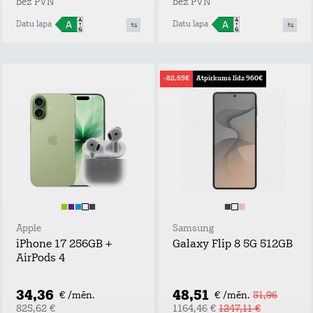
bez PVN
bez PVN
Datu lapa
Datu lapa
-82,65€
Atpirkums līdz 960€
Apple
Samsung
iPhone 17 256GB +
Galaxy Flip 8 5G 512GB
AirPods 4
34,36
48,51
€ /mēn.
€ /mēn.
51,96
825,62 €
1164,46 €
1247,11 €