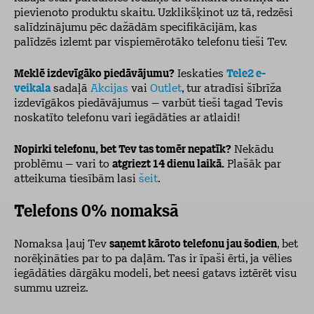
pievienoto produktu skaitu. Uzklikšķinot uz tā, redzēsi
salīdzinājumu pēc dažādām specifikācijām, kas
palīdzēs izlemt par vispiemērotāko telefonu tieši Tev.
Meklē izdevīgāko piedāvājumu?
Ieskaties
Tele2 e-
veikala
sadaļā
Akcijas
vai
Outlet
, tur atradīsi šībrīža
izdevīgākos piedāvājumus – varbūt tieši tagad Tevis
noskatīto telefonu vari iegādāties ar atlaidi!
Nopirki telefonu, bet Tev tas tomēr nepatīk?
Nekādu
problēmu – vari to
atgriezt 14 dienu laikā.
Plašāk par
atteikuma tiesībām lasi
šeit
.
Telefons 0% nomaksā
Nomaksa ļauj Tev
saņemt kāroto telefonu jau šodien
, bet
norēķināties par to pa daļām. Tas ir īpaši ērti, ja vēlies
iegādāties dārgāku modeli, bet neesi gatavs iztērēt visu
summu uzreiz.