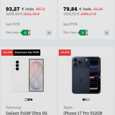
93,27
79,84
€ /mēn.
96,72
€ /mēn.
83,29
2238,84 €
2321,49 €
1916,53 €
1999,17 €
bez PVN
bez PVN
Datu lapa
Datu lapa
-82,64€
Atpirkums līdz 960€
-24,80€
Samsung
Apple
Galaxy Fold8 Ultra 5G
iPhone 17 Pro 512GB