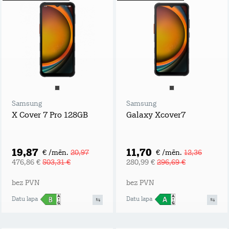
Samsung
Samsung
X Cover 7 Pro 128GB
Galaxy Xcover7
19,87
11,70
€ /mēn.
20,97
€ /mēn.
12,36
476,86 €
503,31 €
280,99 €
296,69 €
bez PVN
bez PVN
Datu lapa
Datu lapa