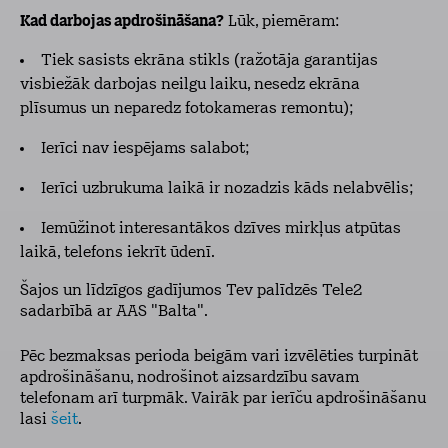
Kad darbojas apdrošināšana?
Lūk, piemēram:
Tiek sasists ekrāna stikls (ražotāja garantijas
visbiežāk darbojas neilgu laiku, nesedz ekrāna
plīsumus un neparedz fotokameras remontu);
Ierīci nav iespējams salabot;
Ierīci uzbrukuma laikā ir nozadzis kāds nelabvēlis;
Iemūžinot interesantākos dzīves mirkļus atpūtas
laikā, telefons iekrīt ūdenī.
Šajos un līdzīgos gadījumos Tev palīdzēs Tele2
sadarbībā ar AAS "Balta".
Pēc bezmaksas perioda beigām vari izvēlēties turpināt
apdrošināšanu, nodrošinot aizsardzību savam
telefonam arī turpmāk. Vairāk par ierīču apdrošināšanu
lasi
šeit
.