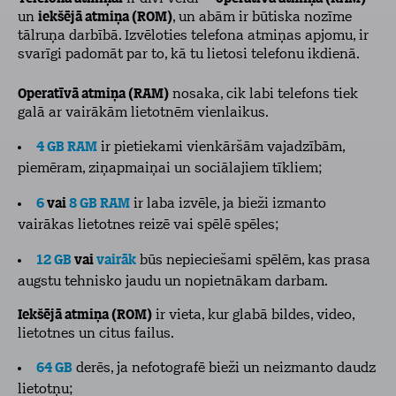
un
iekšējā atmiņa (ROM)
, un abām ir būtiska nozīme
tālruņa darbībā. Izvēloties telefona atmiņas apjomu, ir
svarīgi padomāt par to, kā tu lietosi telefonu ikdienā.
Operatīvā atmiņa (RAM)
nosaka, cik labi telefons tiek
galā ar vairākām lietotnēm vienlaikus.
4 GB RAM
ir pietiekami vienkāršām vajadzībām,
piemēram, ziņapmaiņai un sociālajiem tīkliem;
6
vai
8 GB RAM
ir laba izvēle, ja bieži izmanto
vairākas lietotnes reizē vai spēlē spēles;
12 GB
vai
vairāk
būs nepieciešami spēlēm, kas prasa
augstu tehnisko jaudu un nopietnākam darbam.
Iekšējā atmiņa (ROM)
ir vieta, kur glabā bildes, video,
lietotnes un citus failus.
64 GB
derēs, ja nefotografē bieži un neizmanto daudz
lietotņu;