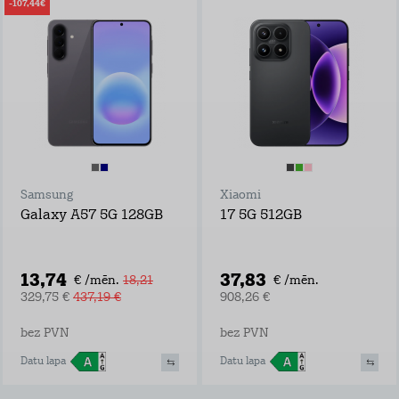
-107,44€
Samsung
Xiaomi
Galaxy A57 5G 128GB
17 5G 512GB
13,74
37,83
€ /mēn.
18,21
€ /mēn.
329,75 €
437,19 €
908,26 €
bez PVN
bez PVN
Datu lapa
Datu lapa