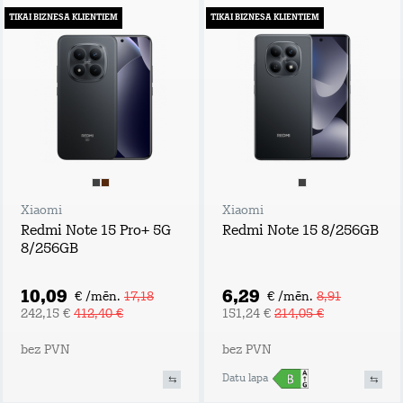
TIKAI BIZNESA KLIENTIEM
TIKAI BIZNESA KLIENTIEM
Xiaomi
Xiaomi
Redmi Note 15 Pro+ 5G
Redmi Note 15 8/256GB
8/256GB
10,09
6,29
€ /mēn.
17,18
€ /mēn.
8,91
242,15 €
412,40 €
151,24 €
214,05 €
bez PVN
bez PVN
Datu lapa