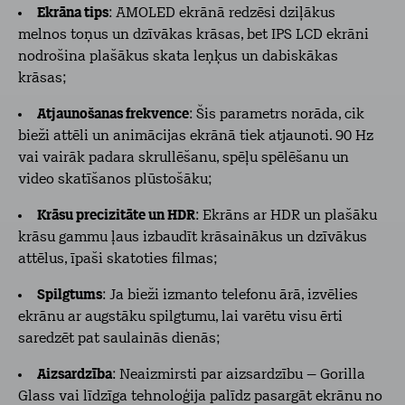
Ekrāna tips
: AMOLED ekrānā redzēsi dziļākus
melnos toņus un dzīvākas krāsas, bet IPS LCD ekrāni
nodrošina plašākus skata leņķus un dabiskākas
krāsas;
Atjaunošanas frekvence
: Šis parametrs norāda, cik
bieži attēli un animācijas ekrānā tiek atjaunoti. 90 Hz
vai vairāk padara skrullēšanu, spēļu spēlēšanu un
video skatīšanos plūstošāku;
Krāsu precizitāte un HDR
: Ekrāns ar HDR un plašāku
krāsu gammu ļaus izbaudīt krāsainākus un dzīvākus
attēlus, īpaši skatoties filmas;
Spilgtums
: Ja bieži izmanto telefonu ārā, izvēlies
ekrānu ar augstāku spilgtumu, lai varētu visu ērti
saredzēt pat saulainās dienās;
Aizsardzība
: Neaizmirsti par aizsardzību – Gorilla
Glass vai līdzīga tehnoloģija palīdz pasargāt ekrānu no