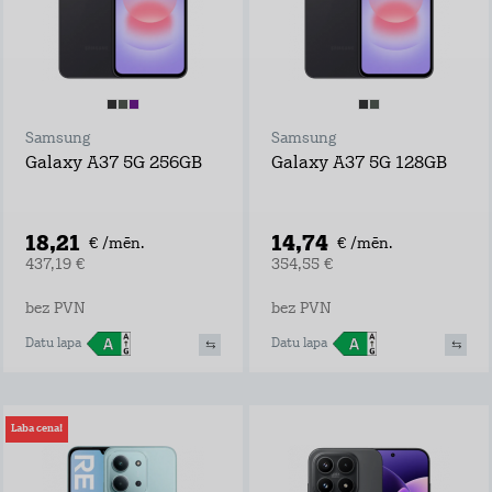
Samsung
Samsung
Galaxy A37 5G 256GB
Galaxy A37 5G 128GB
18,21
14,74
€ /mēn.
€ /mēn.
437,19 €
354,55 €
bez PVN
bez PVN
Datu lapa
Datu lapa
Laba cena!