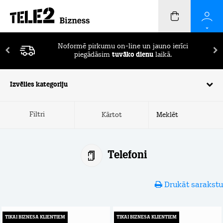
Pirmos 2 mēnešus ierīču apdrošināšana
BEZ
MAKSAS!
Izvēlies kategoriju
Filtri
Kārtot
Telefoni
Drukāt sarakstu
TIKAI BIZNESA KLIENTIEM
TIKAI BIZNESA KLIENTIEM