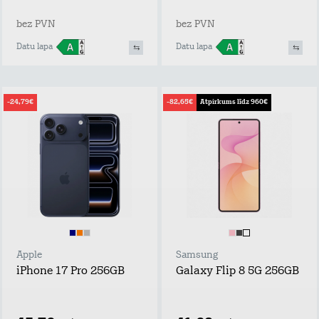
bez PVN
bez PVN
Datu lapa
Datu lapa
-24,79€
-82,65€
Atpirkums līdz 960€
Apple
Samsung
iPhone 17 Pro 256GB
Galaxy Flip 8 5G 256GB