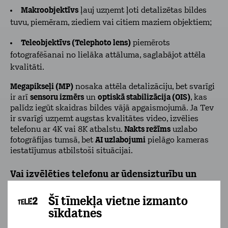
Makroobjektīvs
ļauj uzņemt ļoti detalizētas bildes
tuvu, piemēram, ziediem vai citiem maziem objektiem;
Teleobjektīvs (Telephoto lens)
piemērots
fotografēšanai no lielāka attāluma, saglabājot attēla
kvalitāti.
Megapikseļi (MP)
nosaka attēla detalizāciju, bet svarīgi
ir arī
sensoru izmērs
un
optiskā stabilizācija (OIS)
, kas
palīdz iegūt skaidras bildes vājā apgaismojumā. Ja Tev
ir svarīgi uzņemt augstas kvalitātes video, izvēlies
telefonu ar 4K vai 8K atbalstu.
Nakts režīms
uzlabo
fotogrāfijas tumsā, bet
AI uzlabojumi
pielāgo kameras
iestatījumus atbilstoši situācijai.
Vai izvēlēties telefonu ar ūdensizturību un
citiem papildu aizsardzības elementiem?
Šī tīmekļa vietne izmanto
Izvēloties telefonu ar ūdensizturību un papildu
sīkdatnes
aizsardzību, jāņem vērā šādi faktori: