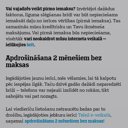
Vai vajadzēs veikt pirmo iemaksu?
Izvērtējot dažādus
faktorus, līguma slēgšanas brīdī var būt nepieciešams
iemaksāt daļu no ierīces vērtības (pirmā iemaksa). Tas
samazinās mūsu kredītrisku un Tavu ikmēneša
maksājumu. Vai pirmā iemaksa būs nepieciešama,
visērtāk
vari noskaidrot mūsu interneta veikalā –
ielūkojies
šeit
.
Apdrošināšana 2 mēnešiem bez
maksas
Iegādājoties jaunu ierīci, mēs vēlamies, lai tā kalpotu
pēc iespējas ilgāk. Taču dzīvē gadās dažādi neparedzēti
brīži – telefons var nejauši izslīdēt no rokām, tikt
sabojāts vai pat nozagts.
Lai viedierīču lietošanu netraucētu bažas par to
drošību, iegādājoties jebkuru ierīci
Tele2 e-veikalā
,
saņemsi
apdrošināšanu 2 mēnešiem bez maksas!