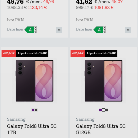
45,76
41,62
€ /mēn.
46,76
€ /mēn.
45,07
1098,35 €
1123,14 €
999,17 €
1081,82 €
bez PVN
bez PVN
Datu lapa
Datu lapa
-82,65€
Atpirkums līdz 960€
-82,64€
Atpirkums līdz 960€
Samsung
Samsung
Galaxy Fold8 Ultra 5G
Galaxy Fold8 Ultra 5G
1TB
512GB