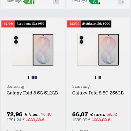
Datu lapa
Datu lapa
-82,64€
Atpirkums līdz 960€
-82,65€
Atpirkums līdz 960€
Samsung
Samsung
Galaxy Fold 8 5G 512GB
Galaxy Fold 8 5G 256GB
72,96
66,07
€ /mēn.
76,40
€ /mēn.
69,52
1751,24 €
1833,88 €
1585,95 €
1668,60 €