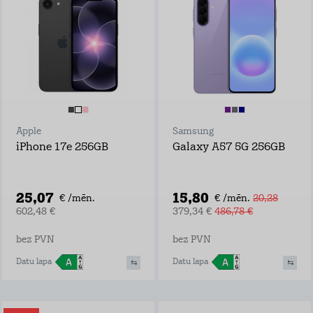
Apple
Samsung
iPhone 17e 256GB
Galaxy A57 5G 256GB
25,07
15,80
€ /mēn.
€ /mēn.
20,28
602,48 €
379,34 €
486,78 €
bez PVN
bez PVN
Datu lapa
Datu lapa