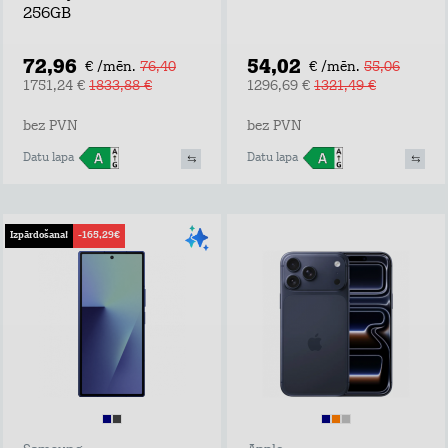
256GB
72,96
54,02
€ /mēn.
76,40
€ /mēn.
55,06
1751,24 €
1833,88 €
1296,69 €
1321,49 €
bez PVN
bez PVN
Datu lapa
Datu lapa
Izpārdošana!
-165,29€