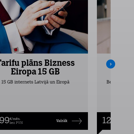
Tarifu plāns Bizness
Tarifu
Eiropa 15 GB
Ei
15 GB internets Latvijā un Eiropā
Bezlimita zva
,99
12,99
€/mēn.
€/mēn
Vairāk
bez PVN
bez P