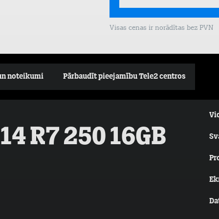
Visas cenas ir norādītas bez PVN
un noteikumi
Pārbaudīt pieejamību Tele2 centros
Vi
 14 R7 250 16GB
Sv
Pr
Ek
Da