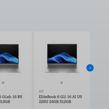
HP
HP
6 G1ah 16 R5
EliteBook 6 G1i 16 AI U5
EliteB
512GB
225U 24GB 512GB
225U 