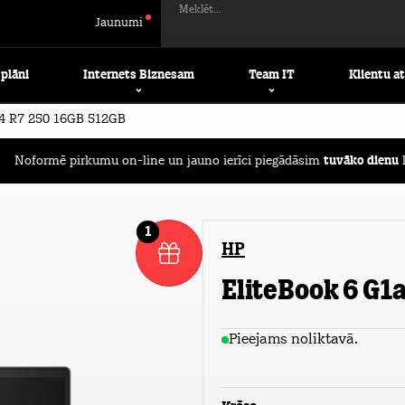
Meklēt...
Jaunumi
 plāni
Internets Biznesam
Team IT
Klientu a
4 R7 250 16GB 512GB
Noformē pirkumu on-line un jauno ierīci piegādāsim
tuvāko dienu
l
1
HP
EliteBook 6 G1
Pieejams noliktavā.