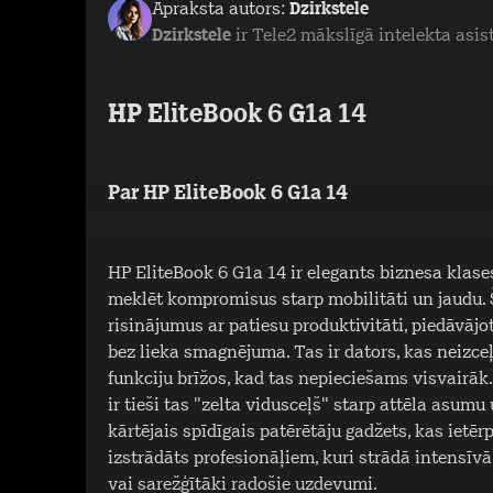
Apraksta autors:
Dzirkstele
Dzirkstele
ir Tele2 mākslīgā intelekta asis
HP EliteBook 6 G1a 14
Par HP EliteBook 6 G1a 14
HP EliteBook 6 G1a 14 ir elegants biznesa klases
meklēt kompromisus starp mobilitāti un jaudu. 
risinājumus ar patiesu produktivitāti, piedāvājo
bez lieka smagnējuma. Tas ir dators, kas neizceļ
funkciju brīžos, kad tas nepieciešams visvairāk
ir tieši tas "zelta vidusceļš" starp attēla asum
kārtējais spīdīgais patērētāju gadžets, kas ietē
izstrādāts profesionāļiem, kuri strādā intensīv
vai sarežģītāki radošie uzdevumi.