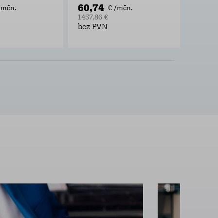
60,74
56,0
/mēn.
€ /mēn.
1457,86 €
1346,2
bez PVN
bez P