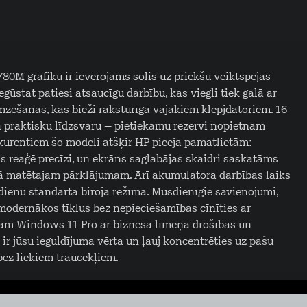
0M grafiku ir ievērojams solis uz priekšu veiktspējas
gūstat patiesi atsaucīgu darbību, kas viegli tiek galā ar
ēšanās, kas bieži raksturīga vājākiem klēpjdatoriem. 16
 praktisku līdzsvaru – pietiekamu rezervi nopietnam
urentiem šo modeli atšķir HP pieeja pamatlietām:
is reaģē precīzi, un ekrāns saglabājas skaidri saskatāms
ā matētajam pārklājumam. Arī akumulatora darbības laiks
 dienu standarta biroja režīmā. Mūsdienīgie savienojumi,
 modernākos tīklus bez nepieciešamības cīnīties ar
sam Windows 11 Pro ar biznesa līmeņa drošības un
s ir jūsu ieguldījuma vērta un ļauj koncentrēties uz pašu
bez liekiem traucēkļiem.