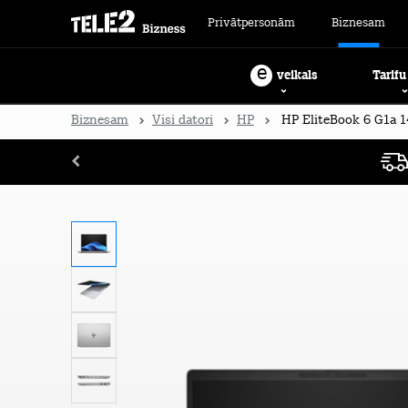
Privātpersonām
Biznesam
e
Tarifu
veikals
Biznesam
Visi datori
HP
HP EliteBook 6 G1a 1