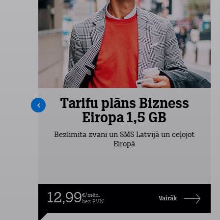
s
Tarifu plāns Bizness
Eiropa 1,5 GB
Bezlimita zvani un SMS Latvijā un ceļojot
Eiropā
12,99
€/mēn.
Vairāk
bez PVN