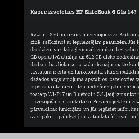
Kāpēc izvēlēties HP EliteBook 6 G1a 14?
Ryzen 7 250 procesors apvienojumā ar Radeon 78
ziņā, salīdzinot ar iepriekšējām paaudzēm. Jūs ie
daudziem vienlaicīgiem uzdevumiem bez sabremz
GB operatīvā atmiņa un 512 GB disks nodrošina
darbam bez lieka cenu sadārdzinājuma. No konk
tastatūra ir ērta un funkcionāla, skārienpaliktn
dažādos apgaismojuma apstākļos, pateicoties t
ir pelnījis atzinību – tas nodrošina pilnu darba
tostarp Wi-Fi 7 un Bluetooth 5.4, ļauj izmantot
novecojušiem standartiem. Pievienojiet tam vi
pārvaldības funkcijām, un jūs iegūsiet ierīci, ka
svarīgāko – palīdzēt jums strādāt efektīvāk un 