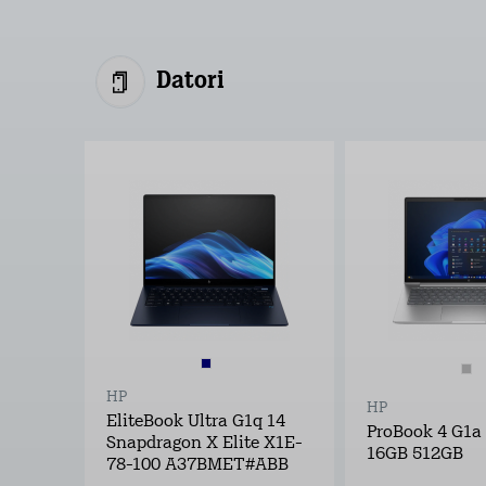
Datori
HP
HP
EliteBook Ultra G1q 14
ProBook 4 G1a 
Snapdragon X Elite X1E-
16GB 512GB
78-100 A37BMET#ABB