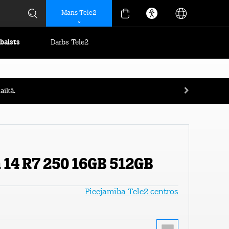
Mans Tele2
tbalsts
Darbs Tele2
aikā.
a 14 R7 250 16GB 512GB
Pieejamība Tele2 centros