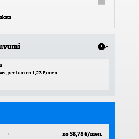
aksts
guvumi
1
a
as, pēc tam no 1,23 €/mēn.
no 58,78 €/mēn.