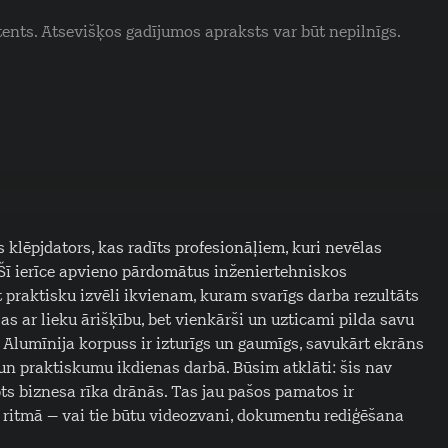
tents. Atsevišķos gadījumos apraksts var būt nepilnīgs.
 klēpjdators, kas radīts profesionāļiem, kuri nevēlas
Šī ierīce apvieno pārdomātus inženiertehniskos
t praktisku izvēli ikvienam, kuram svarīgs darba rezultāts
as ar lieku ārišķību, bet vienkārši un uzticami pilda savu
. Alumīnija korpuss ir izturīgs un gaumīgs, savukārt ekrāns
u un praktiskumu ikdienas darbā. Būsim atklāti: šis nav
rpts biznesa rīka drānās. Tas jau pašos pamatos ir
ā ritmā – vai tie būtu videozvani, dokumentu rediģēšana