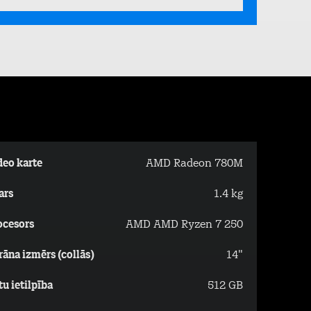
deo karte
AMD Radeon 780M
ars
1.4 kg
ocesors
AMD AMD Ryzen 7 250
rāna izmērs (collās)
14"
tu ietilpība
512 GB