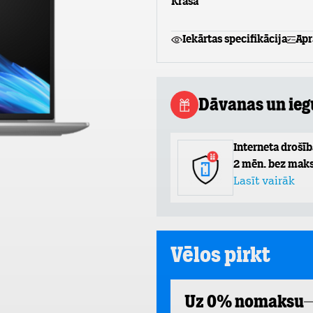
Krāsa
Iekārtas specifikācija
Apr
Dāvanas un ie
Interneta drošīb
2 mēn. bez maks
Lasīt vairāk
Vēlos pirkt
Uz 0% nomaksu