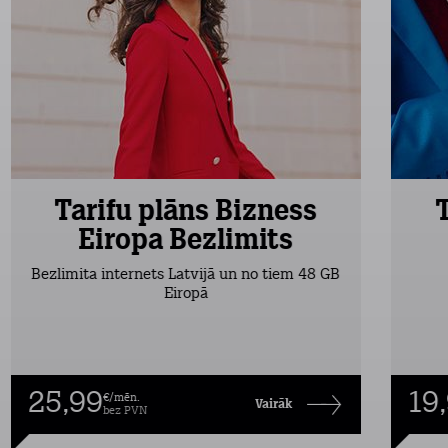
Tarifu plāns Bizness
Eiropa Bezlimits
Bezlimita internets Latvijā un no tiem 48 GB
Eiropā
25,99
19
€/mēn.
Vairāk
bez PVN