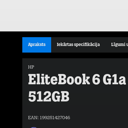
Apraksts
Iekārtas specifikācija
Līgumi 
HP
EliteBook 6 G1a
512GB
EAN:
199251427046