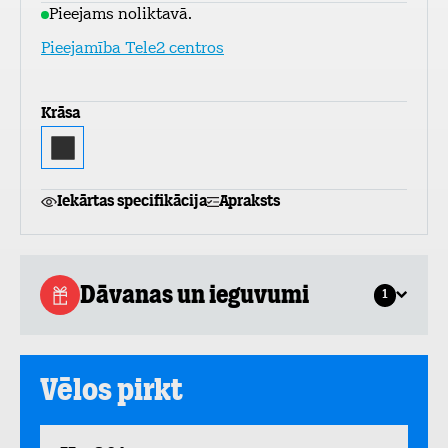
Pieejams noliktavā.
Pieejamība Tele2 centros
Krāsa
Iekārtas specifikācija
Apraksts
Dāvanas un ieguvumi
1
Vēlos pirkt