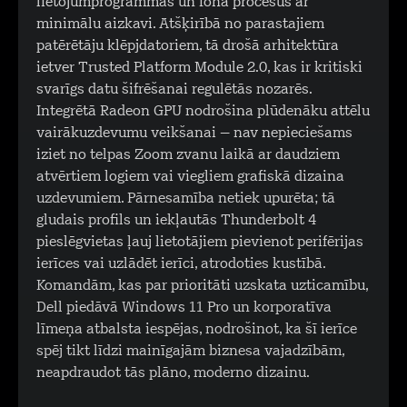
lietojumprogrammas un fona procesus ar
minimālu aizkavi. Atšķirībā no parastajiem
patērētāju klēpjdatoriem, tā drošā arhitektūra
ietver Trusted Platform Module 2.0, kas ir kritiski
svarīgs datu šifrēšanai regulētās nozarēs.
Integrētā Radeon GPU nodrošina plūdenāku attēlu
vairākuzdevumu veikšanai – nav nepieciešams
iziet no telpas Zoom zvanu laikā ar daudziem
atvērtiem logiem vai viegliem grafiskā dizaina
uzdevumiem. Pārnesamība netiek upurēta; tā
gludais profils un iekļautās Thunderbolt 4
pieslēgvietas ļauj lietotājiem pievienot perifērijas
ierīces vai uzlādēt ierīci, atrodoties kustībā.
Komandām, kas par prioritāti uzskata uzticamību,
Dell piedāvā Windows 11 Pro un korporatīva
līmeņa atbalsta iespējas, nodrošinot, ka šī ierīce
spēj tikt līdzi mainīgajām biznesa vajadzībām,
neapdraudot tās plāno, moderno dizainu.