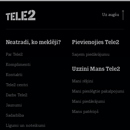
Uz augšu
Neatradi, ko meklēji?
Pievienojies Tele2
Par Tele2
Saņem piedāvājumu
Komplimenti
Uzzini Mans Tele2
Kontakti
Mani rēķini
Tele2 centri
Mani pieslēgtie pakalpojumi
Darbs Tele2
Mani piedāvājumi
Jaunumi
Mans patēriņš
Sadarbība
Līgumi un noteikumi