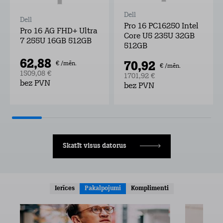
Dell
Dell
Pro 16 PC16250 Intel
Pro 16 AG FHD+ Ultra
Core U5 235U 32GB
7 255U 16GB 512GB
512GB
62,88
70,92
€ /mēn.
€ /mēn.
1509,08 €
1701,92 €
bez PVN
bez PVN
Skatīt visus datorus
Ierīces
Pakalpojumi
Komplimenti