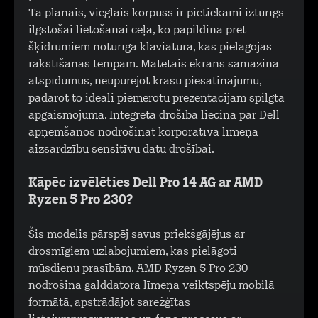
Tā plānais, vieglais korpuss ir pietiekami izturīgs
ilgstošai lietošanai ceļā, ko papildina pret
šķidrumiem noturīga klaviatūra, kas pielāgojas
rakstīšanas tempam. Matētais ekrāns samazina
atspīdumus, neupurējot krāsu piesātinājumu,
padarot to ideāli piemērotu prezentācijām spilgtā
apgaismojumā. Integrētā drošība liecina par Dell
apņemšanos nodrošināt korporatīva līmeņa
aizsardzību sensitīvu datu drošībai.
Kāpēc izvēlēties Dell Pro 14 AG ar AMD
Ryzen 5 Pro 230?
Šis modelis pārspēj savus priekšgājējus ar
drosmīgiem uzlabojumiem, kas pielāgoti
mūsdienu prasībām. AMD Ryzen 5 Pro 230
nodrošina galddatora līmeņa veiktspēju mobilā
formātā, apstrādājot sarežģītas