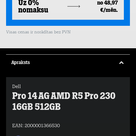
Uz 0%
no 48,97
nomaksu
€/mēn.
Visas cenas ir norādītas bez PVN
Apraksts
Dell
Pro 14 AG AMD R5 Pro 230
16GB 512GB
EAN:
2000001366530