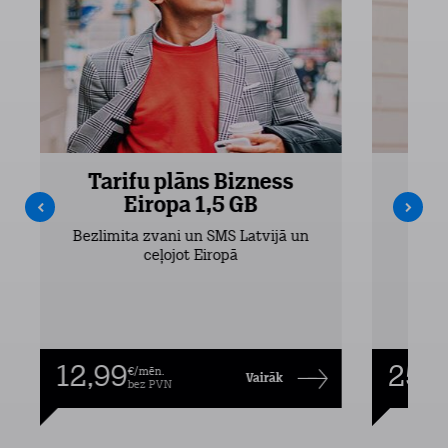
Tarifu plāns Bizness
Ta
Eiropa 1,5 GB
Bezlimita zvani un SMS Latvijā un
Bezli
ceļojot Eiropā
12,99
25,9
€/mēn.
Vairāk
bez PVN