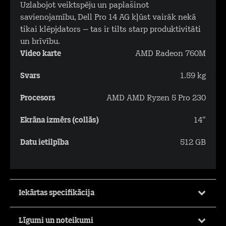
Uzlabojot veiktspēju un paplašinot
savienojamību, Dell Pro 14 AG kļūst vairāk nekā
tikai klēpjdators – tas ir tilts starp produktivitāti
un brīvību.
Video karte
AMD Radeon 760M
Svars
1.59 kg
Procesors
AMD AMD Ryzen 5 Pro 230
Ekrāna izmērs (collās)
14"
Datu ietilpība
512 GB
Iekārtas specifikācija
Līgumi un noteikumi