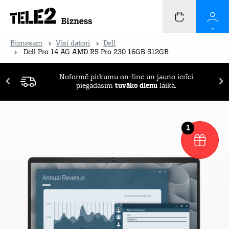
Biznesam
Visi datori
Dell
Dell Pro 14 AG AMD R5 Pro 230 16GB 512GB
Noformē pirkumu on-line un jauno ierīci
piegādāsim
tuvāko dienu
laikā.
1