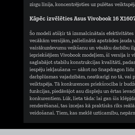
zirgu līnija, koncentrējoties uz pulētas veikts
Kāpēc izvēlēties Asus Vivobook 16 X1
Šo modeli atšķir tā izsmalcinātais efektivitātes
vecākām versijām, palielinātā apstrādes jauda
vairākuzdevumu veikšanu un vēsāku darbību ilgs
iepriekšējiem Vivobook modeļiem, šī versija ir 
saglabājot stabilu konstrukcijas kvalitāti, pada
iespēju iekļaušana — sākot no Snapdragon līdz I
darbplūsmas vajadzībām, neatkarīgi no tā, vai p
veiktspēja. Tā konkurences priekšrocība ir bud
funkcijas, piedāvājot asu displeju un ērtas ievad
konkurentiem. Lūk, lieta tāda: lai gan šis klēpj
renderēšanai, tas izceļas kā praktisks rīks reāl
veidošanai. Tiem, kas meklē uzticamību, nepārmak