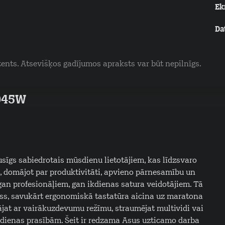
Ek
Da
tents. Atsevišķos gadījumos apraksts var būt nepilnīgs.
B045W
gs sabiedrotais mūsdienu lietotājiem, kas līdzsvaro
ts, domājot par produktivitāti, apvieno pārnesamību un
gan profesionāļiem, gan ikdienas satura veidotājiem. Tā
feiss, savukārt ergonomiskā tastatūra aicina uz maratona
dājat ar vairākuzdevumu režīmu, straumējat multividi vai
ikdienas prasībām. Šeit ir redzama Asus uzticamo darba