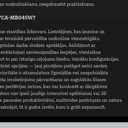
pējas nodrošināšanu, neapdraudot praktiskumu.
607CA-MB045W?
 un elastības līdzsvars. Lietotājiem, kas jaunina uz
 un termiskā pārvaldība nodrošina vienmērīgāku
tošas darba slodzes apstākļos. Salīdzinot ar
vienkāršojusi savienojamības iespējas, vienlaikus
rot to par izturīgu ceļojumu biedru. Vairāku konfigurācijas
ntel opcijām — ļauj pircējiem pielāgot ierīci savām
rioritāte ir akumulatora ilgmūžība vai neapstrādāta
žeta ierobežojumu pārvarēšana un augstākās klases
es perifērijas ierīces, kas var konkurēt ar dārgākiem
dators nav īpaši jaudīgs intensīvai spēlēšanai vai 3D
ās pasaules produktivitātei, multivides patēriņam un satura
sājot, tā ir gudra izvēle, kuru ir grūti nepamanīt.