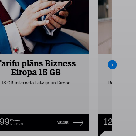
Tarifu plāns Bizness
Tarifu
Eiropa 15 GB
Ei
15 GB internets Latvijā un Eiropā
Bezlimita zva
,99
12,99
€/mēn.
€/mēn
Vairāk
bez PVN
bez P