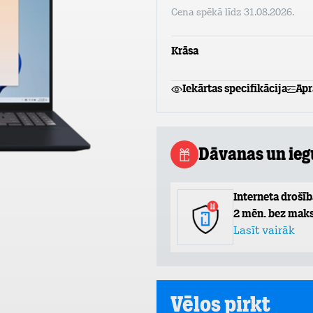
Cena spēkā līdz 31.08.2026.
Krāsa
Iekārtas specifikācija
Apr
Dāvanas un ie
Interneta drošīb
2 mēn. bez maks
Lasīt vairāk
Vēlos pirkt