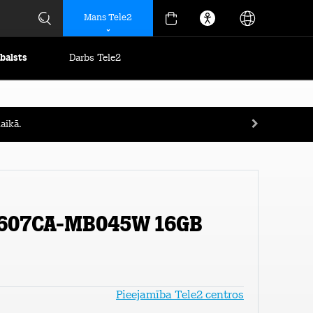
Mans Tele2
tbalsts
Darbs Tele2
aikā.
X1607CA-MB045W 16GB
Pieejamība Tele2 centros