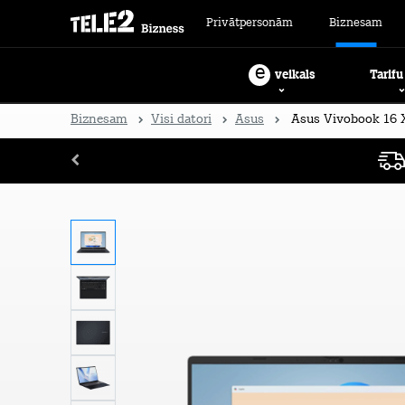
Privātpersonām
Biznesam
e
Tarifu
veikals
Biznesam
Visi datori
Asus
Asus Vivobook 16 