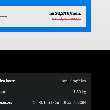
no 30,24 €/mēn.
no 32,35 €/mēn.
deo karte
Intel Graphics
ars
1.89 kg
ocesors
INTEL Intel Core Ultra 5-225H