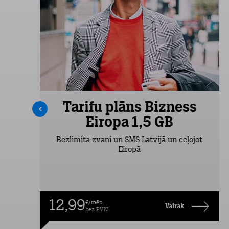
s
Tarifu plāns Bizness
Eiropa 1,5 GB
Bezlimita zvani un SMS Latvijā un ceļojot
Eiropā
12,99
€/mēn.
Vairāk
bez PVN