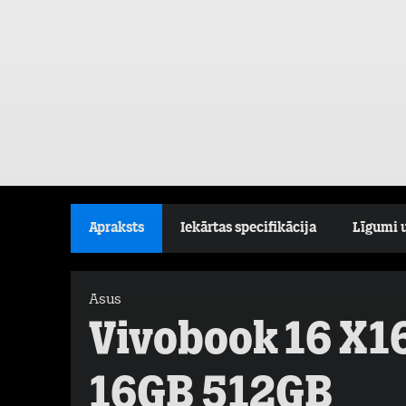
Apraksts
Iekārtas specifikācija
Līgumi 
Asus
Vivobook 16 
16GB 512GB