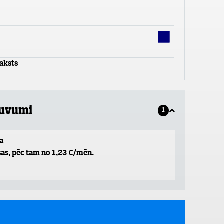
aksts
guvumi
1
a
as, pēc tam no 1,23 €/mēn.