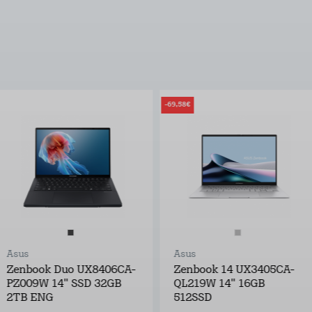
-69,58€
Asus
Asus
Zenbook Duo UX8406CA-
Zenbook 14 UX3405CA-
PZ009W 14" SSD 32GB
QL219W 14" 16GB
2TB ENG
512SSD