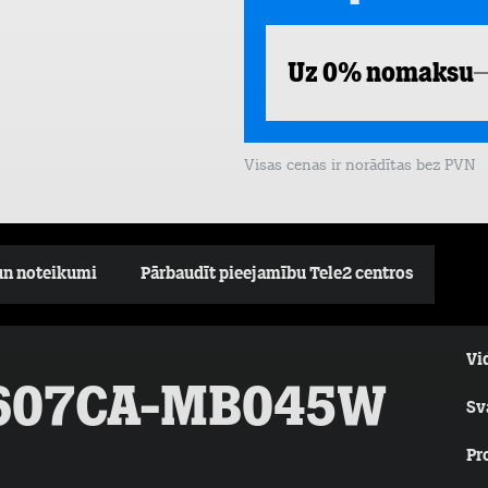
Uz 0% nomaksu
Visas cenas ir norādītas bez PVN
un noteikumi
Pārbaudīt pieejamību Tele2 centros
Vi
X1607CA-MB045W
Sv
Pr