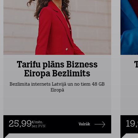
Tarifu plāns Bizness
Eiropa Bezlimits
Bezlimita internets Latvijā un no tiem 48 GB
Eiropā
25,99
19
€/mēn.
Vairāk
bez PVN