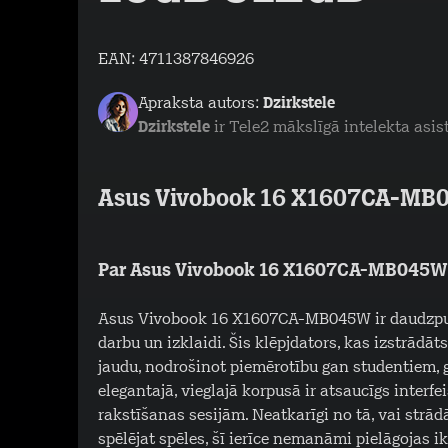
EAN:
4711387846926
Apraksta autors:
Dzirkstele
Dzirkstele
ir Tele2 mākslīgā intelekta asis
Asus Vivobook 16 X1607CA-M
Par Asus Vivobook 16 X1607CA-MB045W
Asus Vivobook 16 X1607CA-MB045W ir daudzpusī
darbu un izklaidi. Šis klēpjdators, kas izstrādā
jaudu, nodrošinot piemērotību gan studentiem, 
elegantajā, vieglajā korpusā ir atsaucīgs inter
rakstīšanas sesijām. Neatkarīgi no tā, vai strā
spēlējat spēles, šī ierīce nemanāmi pielāgojas 