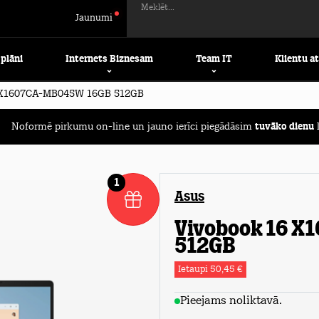
Meklēt...
Jaunumi
 plāni
Internets Biznesam
Team IT
Klientu a
X1607CA-MB045W 16GB 512GB
Noformē pirkumu on-line un jauno ierīci piegādāsim
tuvāko dienu
l
1
Asus
Vivobook 16 
512GB
Ietaupi 50,45 €
Pieejams noliktavā.