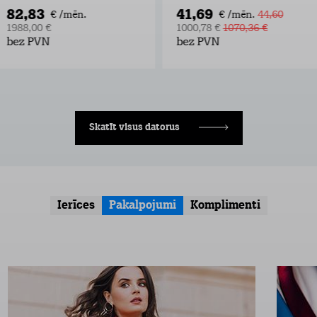
82,83
41,69
€ /mēn.
€ /mēn.
44,60
1988,00 €
1000,78 €
1070,36 €
bez PVN
bez PVN
Skatīt visus datorus
Ierīces
Pakalpojumi
Komplimenti