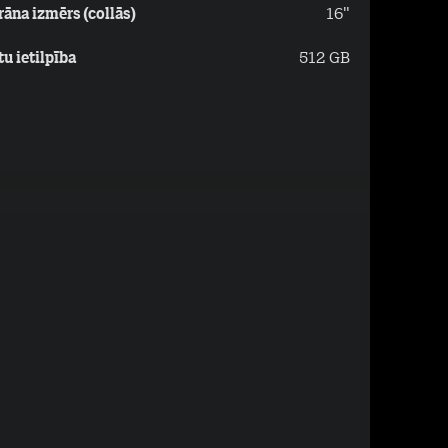
rāna izmērs (collās)
16"
tu ietilpība
512 GB