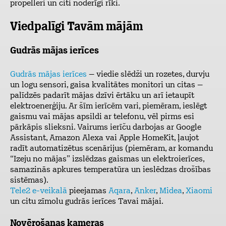
propelleri un citi noderīgi rīki.
Viedpalīgi Tavām mājām
Gudrās mājas ierīces
Gudrās mājas ierīces
– viedie slēdži un rozetes, durvju
un logu sensori, gaisa kvalitātes monitori un citas –
palīdzēs padarīt mājas dzīvi ērtāku un arī ietaupīt
elektroenerģiju. Ar šīm ierīcēm vari, piemēram, ieslēgt
gaismu vai mājas apsildi ar telefonu, vēl pirms esi
pārkāpis slieksni. Vairums ierīču darbojas ar Google
Assistant, Amazon Alexa vai Apple HomeKit, ļaujot
radīt automatizētus scenārijus (piemēram, ar komandu
“Izeju no mājas” izslēdzas gaismas un elektroierīces,
samazinās apkures temperatūra un ieslēdzas drošības
sistēmas).
Tele2 e-veikalā
pieejamas
Aqara
,
Anker
,
Midea
,
Xiaomi
un citu zīmolu gudrās ierīces Tavai mājai.
Novērošanas kameras