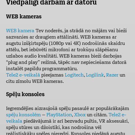
Viedpalīgi darbam ar datoru
WEB kameras
WEB kamera
Tev noderēs, ja strādā no mājām vai bieži
sazvanies ar draugiem attālināti. WEB kameras ar
augstu izšķirtspēju (1080p vai 4K) nodrošinās skaidru
attēlu, bet iebūvēti mikrofoni ar trokšņu slāpēšanu
uzlabos audio kvalitāti. WEB kameras bieži darbojas
“plug and play” režīmā, tāpēc nav nepieciešams datorā
instalēt papildu programmatūru.
Tele2 e-veikalā
pieejamas
Logitech
,
Logilink
,
Razer
un
citu zīmolu WEB kameras.
Spēļu konsoles
Iegremdējies aizraujošā spēļu pasaulē ar populārākajām
spēļu konsolēm
–
PlayStation
,
Xbox
un citām.
Tele2 e-
veikala
piedāvājumā ir arī bezvadu pultis, VR aksesuāri,
spēļu stūres un džoistiki, kas nodrošina vēl
reālistiskāku spēles pieredzi. Konsoles piedāvā augstu