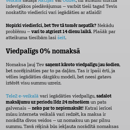
veikala
sadaļā
Akcijas
vai
Outlet
, tur atradīsi šībrīža
izdevīgākos piedāvājumus – varbūt tieši tagad Tevis
noskatīto viedierīci
vari iegādāties ar atlaidi!
Nopirki viedierīci, bet Tev tā tomēr nepatīk?
Nekādu
problēmu –
vari to atgriezt 14 dienu laikā.
Plašāk par
atteikuma tiesībām lasi
šeit
.
Viedpalīgs 0% nomaksā
Nomaksa ļauj Tev
saņemt kāroto viedpalīgu jau šodien
,
bet norēķināties par to pa daļām. Tas ir īpaši ērti, ja
vēlies iegādāties dārgāku modeli, bet neesi gatavs
iztērēt visu summu uzreiz.
Tele2 e-veikalā
vari iegādāties viedpalīgu,
sadalot
maksājumu uz periodu līdz 24 mēnešiem
un pats
galvenais –
neko par to nepiemaksāt!
Katrai ierīcei
mūsu interneta veikalā vari redzēt, ka maksa ir
norādīta divos veidos – uz nomaksu un par pilnu
summu. Tavā rēķinā būs iekļauta norādītā nomaksas