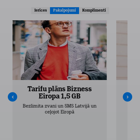
Ierīces
Pakalpojumi
Komplimenti
Tarifu plāns Bizness
Ta
Eiropa 1,5 GB
Bezlimita zvani un SMS Latvijā un
Bezli
ceļojot Eiropā