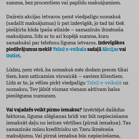
summa, bez procentiem vai papildu maksājumiem.
Dažreiz akcijas ietvaros ņemt viedpalīgu nomaksā
(sadalīt maksājumus) ir pat izdevīgāk, jo tad tai tiek
piešķirta kāda īpaša atlaide – samazinās ikmēneša
maksājums, līdz ar to arī kopējā summa, kuru
samaksāsi par telefonu līguma ietvaros.
Izdevīgākos
piedāvājumus meklē
Tele2 e-veikala
sadaļā
Akcijas
vai
Outlet
.
Lūdzu, ņem vērā, ka nomaksā mēs dodam preces tikai
tiem, kam uzticamies visvairāk – saviem klientiem.
Līdz ar to, ja vēlies pirkt viedpalīgu
Tele2 e-veikalā
uz
nomaksu, Tev jābūt vismaz vienam aktīvam balss
pieslēguma numuram.
Vai vajadzēs veikt pirmo iemaksu?
Izvērtējot dažādus
faktorus, līguma slēgšanas brīdī var būt nepieciešams
iemaksāt daļu no ierīces vērtības (pirmā iemaksa). Tas
samazinās mūsu kredītrisku un Tavu ikmēneša
maksājumu. Vai pirmā iemaksa būs nepieciešama,