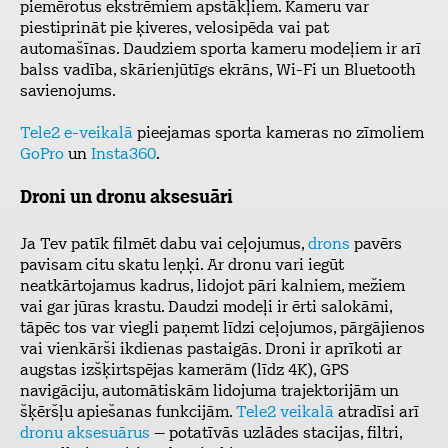
piemērotus ekstrēmiem apstākļiem. Kameru var
piestiprināt pie ķiveres, velosipēda vai pat
automašīnas. Daudziem sporta kameru modeļiem ir arī
balss vadība, skārienjūtīgs ekrāns, Wi-Fi un Bluetooth
savienojums.
Tele2 e-veikalā
pieejamas sporta kameras no zīmoliem
GoPro
un
Insta360
.
Droni un dronu aksesuāri
Ja Tev patīk filmēt dabu vai ceļojumus,
drons
pavērs
pavisam citu skatu leņķi. Ar dronu vari iegūt
neatkārtojamus kadrus, lidojot pāri kalniem, mežiem
vai gar jūras krastu. Daudzi modeļi ir ērti salokāmi,
tāpēc tos var viegli paņemt līdzi ceļojumos, pārgājienos
vai vienkārši ikdienas pastaigās. Droni ir aprīkoti ar
augstas izšķirtspējas kamerām (līdz 4K), GPS
navigāciju, automātiskām lidojuma trajektorijām un
šķēršļu apiešanas funkcijām.
Tele2 veikalā
atradīsi arī
dronu aksesuārus
– potatīvās uzlādes stacijas, filtri,