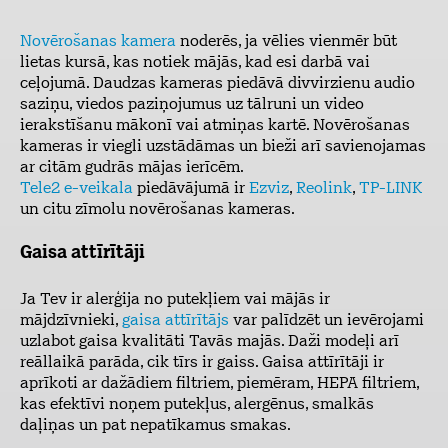
Novērošanas kamera
noderēs, ja vēlies vienmēr būt
lietas kursā, kas notiek mājās, kad esi darbā vai
ceļojumā. Daudzas kameras piedāvā divvirzienu audio
saziņu, viedos paziņojumus uz tālruni un video
ierakstīšanu mākonī vai atmiņas kartē. Novērošanas
kameras ir viegli uzstādāmas un bieži arī savienojamas
ar citām gudrās mājas ierīcēm.
Tele2 e-veikala
piedāvājumā ir
Ezviz
,
Reolink
,
TP-LINK
un citu zīmolu novērošanas kameras.
Gaisa attīrītāji
Ja Tev ir alerģija no putekļiem vai mājās ir
mājdzīvnieki,
gaisa attīrītājs
var palīdzēt un ievērojami
uzlabot gaisa kvalitāti Tavās majās. Daži modeļi arī
reāllaikā parāda, cik tīrs ir gaiss. Gaisa attīrītāji ir
aprīkoti ar dažādiem filtriem, piemēram, HEPA filtriem,
kas efektīvi noņem putekļus, alergēnus, smalkās
daļiņas un pat nepatīkamus smakas.