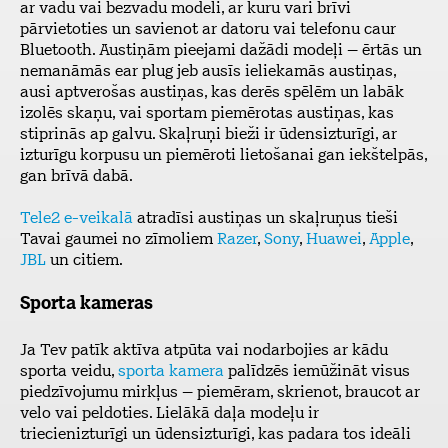
ar vadu vai bezvadu modeli, ar kuru vari brīvi
pārvietoties un savienot ar datoru vai telefonu caur
Bluetooth. Austiņām pieejami dažādi modeļi – ērtās un
nemanāmās ear plug jeb ausīs ieliekamās austiņas,
ausi aptverošas austiņas, kas derēs spēlēm un labāk
izolēs skaņu, vai sportam piemērotas austiņas, kas
stiprinās ap galvu. Skaļruņi bieži ir ūdensizturīgi, ar
izturīgu korpusu un piemēroti lietošanai gan iekštelpās,
gan brīvā dabā.
Tele2 e-veikalā
atradīsi austiņas un skaļruņus tieši
Tavai gaumei no zīmoliem
Razer
,
Sony
,
Huawei
,
Apple
,
JBL
un citiem.
Sporta kameras
Ja Tev patīk aktīva atpūta vai nodarbojies ar kādu
sporta veidu,
sporta kamera
palīdzēs iemūžināt visus
piedzīvojumu mirkļus – piemēram, skrienot, braucot ar
velo vai peldoties. Lielākā daļa modeļu ir
triecienizturīgi un ūdensizturīgi, kas padara tos ideāli