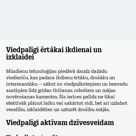
Viedpalīgi ērtākai ikdienai un
izklaidei
Mūsdienu tehnoloģijas piedāvā daudz dažādu
viedierīču, kas padara ikdienu ērtāku, drošāku un
interesantāku – sākot no viedpulksteņiem un bezvadu
austiņām līdz grīdas tīrīšanas robotiem un mājas
novērošanas kamerām. Šīs ierīces palīdz ne tikai
efektīvāk plānot laiku vai sakārtot vidi, bet arī uzlabot
veselību, izklaidēties un uzturēt drošību mājās.
Viedpalīgi aktīvam dzīvesveidam