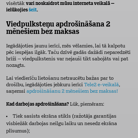
visērtāk
vari noskaidrot mūsu interneta veikalā –
ielūkojies
šeit
.
Viedpulksteņu apdrošināšana 2
mēnešiem bez maksas
Iegādājoties jaunu ierīci, mēs vēlamies, lai tā kalpotu
pēc iespējas ilgāk. Taču dzīvē gadās dažādi neparedzēti
brīži – viedpulkstenis var nejauši tikt sabojāts vai pat
nozagts.
Lai viedierīču lietošanu netraucētu bažas par to
drošību, iegādājoties jebkuru ierīci
Tele2 e-veikalā
,
saņemsi
apdrošināšanu 2 mēnešiem bez maksas!
Kad darbojas apdrošināšana?
Lūk, piemēram:
Tiek sasists ekrāna stikls (ražotāja garantijas
visbiežāk darbojas neilgu laiku un nesedz ekrāna
plīsumus);