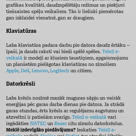
grafikas kvalitāti, daudzspēlētāju režīmus un piekļuvi
tiešsaistes spēļu veikaliem. Tās ir lieliski piemērotas
gan izklaidei vienatnē, gan ar draugiem.
Klaviatūras
Laba klaviatūra padara darbu pie datora daudz ērtāku –
īpaši, ja daudz raksti vai bieži spēlē spēles.
Tele2 e-
veikalā
ir modeļi ar klusiem taustiņiem, apgaismojumu
un planšetēm pielāgotas klaviatūras no zīmoliem
Apple
,
Dell
,
Lenovo
,
Logitech
un citiem.
Datorkrēsli
Labs krēsls nozīmē mazāk muguras sāpju un vairāk
enerģijas pēc garas darba dienas pie datora. Ja strādā
garas stundas, ērts krēsls ar regulējamu augstumu un
atzveltni ir patiešām svarīgs.
Tele2 e-veikalā
vari
iegādāties
NATEC
un
Razer
citu zīmolu datorkrēslus.
Meklē izdevīgāko piedāvājumu?
Ieskaties
Tele2 e-