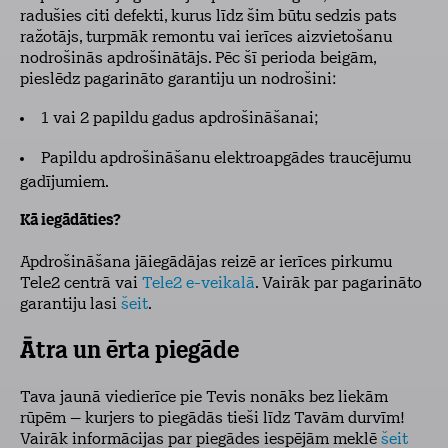
radušies citi defekti, kurus līdz šim būtu sedzis pats
ražotājs, turpmāk remontu vai ierīces aizvietošanu
nodrošinās apdrošinātājs. Pēc šī perioda beigām,
pieslēdz pagarināto garantiju un nodrošini:
1 vai 2 papildu gadus apdrošināšanai;
Papildu apdrošināšanu elektroapgādes traucējumu
gadījumiem.
Kā iegādāties?
Apdrošināšana jāiegādājas reizē ar ierīces pirkumu
Tele2 centrā vai
Tele2 e-veikalā
. Vairāk par pagarināto
garantiju lasi
šeit
.
Ātra un ērta piegāde
Tava jaunā viedierīce pie Tevis nonāks bez liekām
rūpēm – kurjers to piegādās tieši līdz Tavām durvīm!
Vairāk informācijas par piegādes iespējām meklē
šeit