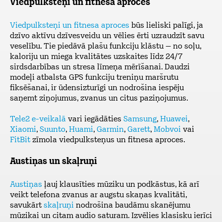
Viedpulksteņi un fitnesa aproces
Viedpulksteņi un fitnesa aproces
būs lieliski palīgi, ja
dzīvo aktīvu dzīvesveidu un vēlies ērti uzraudzīt savu
veselību. Tie piedāvā plašu funkciju klāstu – no soļu,
kaloriju un miega kvalitātes uzskaites līdz 24/7
sirdsdarbības un stresa līmeņa mērīšanai. Daudzi
modeļi atbalsta GPS funkciju treniņu maršrutu
fiksēšanai, ir ūdensizturīgi un nodrošina iespēju
saņemt ziņojumus, zvanus un citus paziņojumus.
Tele2 e-veikalā
vari iegādāties
Samsung
,
Huawei
,
Xiaomi
,
Suunto
,
Huami
,
Garmin
,
Garett
,
Mobvoi
vai
FitBit
zīmola viedpulksteņus un fitnesa aproces.
Austiņas un skaļruņi
Austiņas
ļauj klausīties mūziku un podkāstus, kā arī
veikt telefona zvanus ar augstu skaņas kvalitāti,
savukārt
skaļruņi
nodrošina baudāmu skanējumu
mūzikai un citam audio saturam. Izvēlies klasisku ierīci