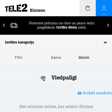
Noformē pirkumu on-line un jauno ierīci
piegādāsim
tuvāko dienu
laikā.
Izvēlies kategoriju
Filtri
Kārtot
Viedpalīgi
Drukāt sarakstu
Nav atrastas ierīces, kas atbilst filtriem