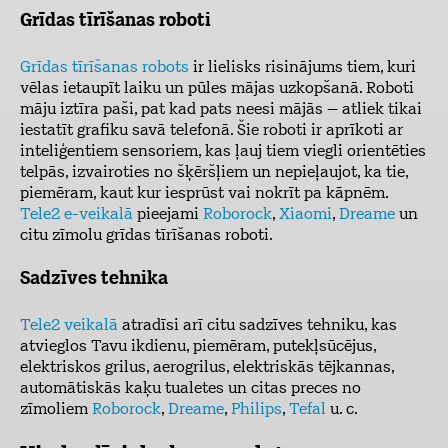
Grīdas tīrīšanas roboti
Grīdas tīrīšanas robots
ir lielisks risinājums tiem, kuri
vēlas ietaupīt laiku un pūles mājas uzkopšanā. Roboti
māju iztīra paši, pat kad pats neesi mājās – atliek tikai
iestatīt grafiku savā telefonā. Šie roboti ir aprīkoti ar
inteliģentiem sensoriem, kas ļauj tiem viegli orientēties
telpās, izvairoties no šķēršļiem un nepieļaujot, ka tie,
piemēram, kaut kur iesprūst vai nokrīt pa kāpnēm.
Tele2 e-veikalā
pieejami
Roborock
,
Xiaomi
,
Dreame
un
citu zīmolu grīdas tīrīšanas roboti.
Sadzīves tehnika
Tele2 veikalā
atradīsi arī citu sadzīves tehniku, kas
atvieglos Tavu ikdienu, piemēram, putekļsūcējus,
elektriskos grilus, aerogrilus, elektriskās tējkannas,
automātiskās kaķu tualetes un citas preces no
zīmoliem
Roborock
,
Dreame
,
Philips
,
Tefal
u. c.