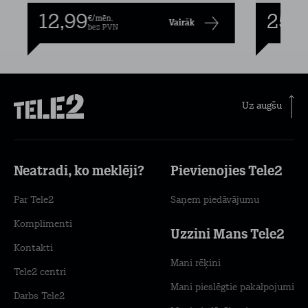
12,99
25,9
€/mēn.
Vairāk
bez PVN
Uz augšu
Neatradi, ko meklēji?
Pievienojies Tele2
Par Tele2
Saņem piedāvājumu
Komplimenti
Uzzini Mans Tele2
Kontakti
Mani rēķini
Tele2 centri
Mani pieslēgtie pakalpojumi
Darbs Tele2