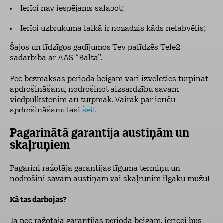
Ierīci nav iespējams salabot;
Ierīci uzbrukuma laikā ir nozadzis kāds nelabvēlis;
Šajos un līdzīgos gadījumos Tev palīdzēs Tele2
sadarbībā ar AAS “Balta”.
Pēc bezmaksas perioda beigām vari izvēlēties turpināt
apdrošināšanu, nodrošinot aizsardzību savam
viedpulkstenim arī turpmāk. Vairāk par ierīču
apdrošināšanu lasi
šeit
.
Pagarinātā garantija austiņām un
skaļruņiem
Pagarini ražotāja garantijas līguma termiņu un
nodrošini savām austiņām vai skaļrunim ilgāku mūžu!
Kā tas darbojas?
Ja pēc ražotāja garantijas perioda beigām, ierīcei būs