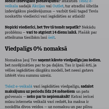
Meklē izdevīgāko piedāvājumu?
Ieskaties
Tele2 e-
veikala
sadaļā
Akcijas
vai
Outlet
, tur atradīsi šībrīža
izdevīgākos piedāvājumus – varbūt tieši tagad Tevis
noskatīto viedierīci
vari iegādāties ar atlaidi!
Nopirki viedierīci, bet Tev tā tomēr nepatīk?
Nekādu
problēmu –
vari to atgriezt 14 dienu laikā.
Plašāk par
atteikuma tiesībām lasi
šeit
.
Viedpalīgs 0% nomaksā
Nomaksa ļauj Tev
saņemt kāroto viedpalīgu jau šodien
,
bet norēķināties par to pa daļām. Tas ir īpaši ērti, ja
vēlies iegādāties dārgāku modeli, bet neesi gatavs
iztērēt visu summu uzreiz.
Tele2 e-veikalā
vari iegādāties viedpalīgu,
sadalot
maksājumu uz periodu līdz 24 mēnešiem
un pats
galvenais –
neko par to nepiemaksāt!
Katrai ierīcei
mūsu interneta veikalā vari redzēt, ka maksa ir
norādīta divos veidos – uz nomaksu un par pilnu