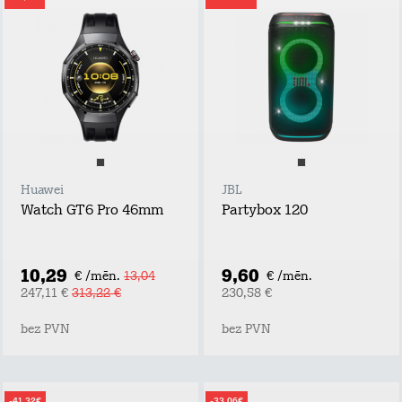
Huawei
JBL
Watch GT6 Pro 46mm
Partybox 120
10,29
9,60
€ /mēn.
13,04
€ /mēn.
247,11 €
313,22 €
230,58 €
bez PVN
bez PVN
-41,32€
-33,06€