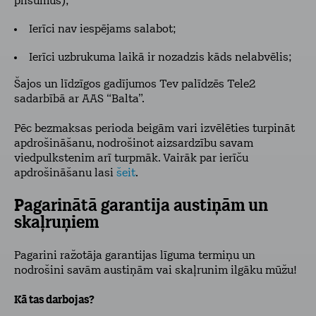
plīsumus);
Ierīci nav iespējams salabot;
Ierīci uzbrukuma laikā ir nozadzis kāds nelabvēlis;
Šajos un līdzīgos gadījumos Tev palīdzēs Tele2
sadarbībā ar AAS “Balta”.
Pēc bezmaksas perioda beigām vari izvēlēties turpināt
apdrošināšanu, nodrošinot aizsardzību savam
viedpulkstenim arī turpmāk. Vairāk par ierīču
apdrošināšanu lasi
šeit
.
Pagarinātā garantija austiņām un
skaļruņiem
Pagarini ražotāja garantijas līguma termiņu un
nodrošini savām austiņām vai skaļrunim ilgāku mūžu!
Kā tas darbojas?