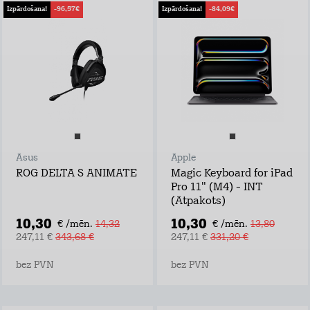
Izpārdošana!
-96,57€
Izpārdošana!
-84,09€
Asus
Apple
ROG DELTA S ANIMATE
Magic Keyboard for iPad
Pro 11" (M4) - INT
(Atpakots)
10,30
10,30
€ /mēn.
14,32
€ /mēn.
13,80
247,11 €
343,68 €
247,11 €
331,20 €
bez PVN
bez PVN