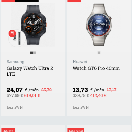
Samsung
Huawei
Galaxy Watch Ultra 2
Watch GT6 Pro 46mm
LTE
24,07
13,73
€ /mēn.
25,79
€ /mēn.
17,17
577,69 €
619,01 €
329,75 €
412,40 €
bez PVN
bez PVN
-66,11€
Laba cena!