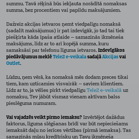
summu. Tavā rēķinā būs iekļauta norādītā nomaksas
summa, bez procentiem vai papildu maksājumiem.
Dažreiz akcijas ietvaros ņemt viedpalīgu nomaksā
(sadalīt maksājumus) ir pat izdevīgāk, jo tad tai tiek
piešķirta kāda īpaša atlaide – samazinās ikmēneša
maksājums, līdz ar to arī kopējā summa, kuru
samaksāsi par telefonu līguma ietvaros.
Izdevīgākos
piedāvājumus meklē
Tele2 e-veikala
sadaļā
Akcijas
vai
Outlet
.
Lūdzu, ņem vērā, ka nomaksā mēs dodam preces tikai
tiem, kam uzticamies visvairāk – saviem klientiem.
Līdz ar to, ja vēlies pirkt viedpalīgu
Tele2 e-veikalā
uz
nomaksu, Tev jābūt vismaz vienam aktīvam balss
pieslēguma numuram.
Vai vajadzēs veikt pirmo iemaksu?
Izvērtējot dažādus
faktorus, līguma slēgšanas brīdī var būt nepieciešams
iemaksāt daļu no ierīces vērtības (pirmā iemaksa). Tas
samazinās mūsu kredītrisku un Tavu ikmēneša