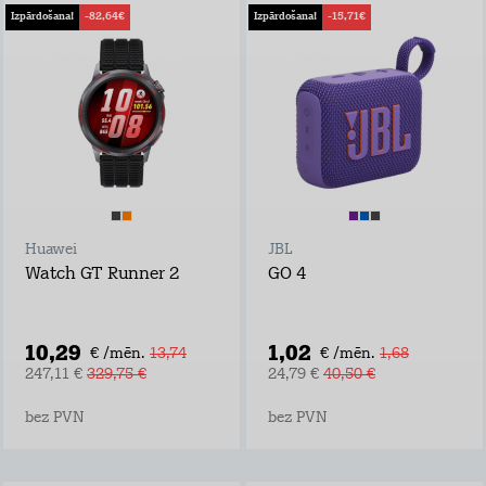
Izpārdošana!
-82,64€
Izpārdošana!
-15,71€
Huawei
JBL
Watch GT Runner 2
GO 4
10,29
1,02
€ /mēn.
13,74
€ /mēn.
1,68
247,11 €
329,75 €
24,79 €
40,50 €
bez PVN
bez PVN