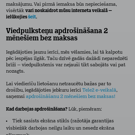
maksājumu. Vai pirmā iemaksa būs nepieciešama,
visērtāk
vari noskaidrot mūsu interneta veikalā –
ielūkojies
šeit
.
Viedpulksteņu apdrošināšana 2
mēnešiem bez maksas
Iegādājoties jaunu ierīci, mēs vēlamies, lai tā kalpotu
pēc iespējas ilgāk. Taču dzīvē gadās dažādi neparedzēti
brīži – viedpulkstenis var nejauši tikt sabojāts vai pat
nozagts.
Lai viedierīču lietošanu netraucētu bažas par to
drošību, iegādājoties jebkuru ierīci
Tele2 e-veikalā
,
saņemsi
apdrošināšanu 2 mēnešiem bez maksas!
Kad darbojas apdrošināšana?
Lūk, piemēram:
Tiek sasists ekrāna stikls (ražotāja garantijas
visbiežāk darbojas neilgu laiku un nesedz ekrāna