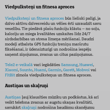
Viedpulksteņi un fitnesa aproces
Viedpulksteņi un fitnesa aproces
būs lieliski palīgi, ja
dzīvo aktīvu dzīvesveidu un vēlies ērti uzraudzīt savu
veselību. Tie piedāvā plašu funkciju klāstu – no soļu,
kaloriju un miega kvalitātes uzskaites līdz 24/7
sirdsdarbības un stresa līmeņa mērīšanai. Daudzi
modeļi atbalsta GPS funkciju treniņu maršrutu
fiksēšanai, ir ūdensizturīgi un nodrošina iespēju
saņemt ziņojumus, zvanus un citus paziņojumus.
Tele2 e-veikalā
vari iegādāties
Samsung
,
Huawei
,
Xiaomi
,
Suunto
,
Huami
,
Garmin
,
Garett
,
Mobvoi
vai
FitBit
zīmola viedpulksteņus un fitnesa aproces.
Austiņas un skaļruņi
Austiņas
ļauj klausīties mūziku un podkāstus, kā arī
veikt telefona zvanus ar augstu skaņas kvalitāti,
savukārt
skaļruņi
nodrošina baudāmu skanējumu