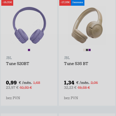
-16,53€
-17,35€
Jaunums
JBL
JBL
Tune 520BT
Tune 535 BT
0,99
1,34
€ /mēn.
1,68
€ /mēn.
2,06
23,97 €
40,50 €
32,23 €
49,58 €
bez PVN
bez PVN