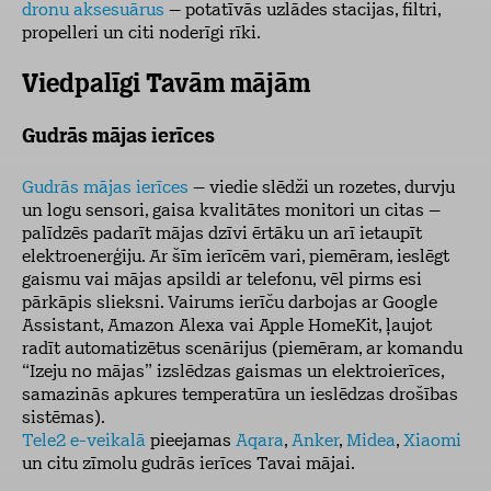
dronu aksesuārus
– potatīvās uzlādes stacijas, filtri,
propelleri un citi noderīgi rīki.
Viedpalīgi Tavām mājām
Gudrās mājas ierīces
Gudrās mājas ierīces
– viedie slēdži un rozetes, durvju
un logu sensori, gaisa kvalitātes monitori un citas –
palīdzēs padarīt mājas dzīvi ērtāku un arī ietaupīt
elektroenerģiju. Ar šīm ierīcēm vari, piemēram, ieslēgt
gaismu vai mājas apsildi ar telefonu, vēl pirms esi
pārkāpis slieksni. Vairums ierīču darbojas ar Google
Assistant, Amazon Alexa vai Apple HomeKit, ļaujot
radīt automatizētus scenārijus (piemēram, ar komandu
“Izeju no mājas” izslēdzas gaismas un elektroierīces,
samazinās apkures temperatūra un ieslēdzas drošības
sistēmas).
Tele2 e-veikalā
pieejamas
Aqara
,
Anker
,
Midea
,
Xiaomi
un citu zīmolu gudrās ierīces Tavai mājai.