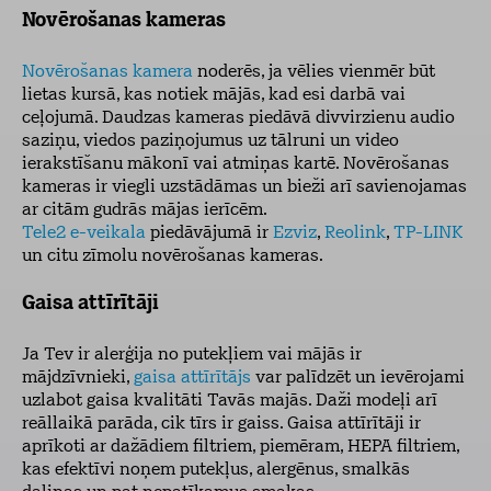
Novērošanas kameras
Novērošanas kamera
noderēs, ja vēlies vienmēr būt
lietas kursā, kas notiek mājās, kad esi darbā vai
ceļojumā. Daudzas kameras piedāvā divvirzienu audio
saziņu, viedos paziņojumus uz tālruni un video
ierakstīšanu mākonī vai atmiņas kartē. Novērošanas
kameras ir viegli uzstādāmas un bieži arī savienojamas
ar citām gudrās mājas ierīcēm.
Tele2 e-veikala
piedāvājumā ir
Ezviz
,
Reolink
,
TP-LINK
un citu zīmolu novērošanas kameras.
Gaisa attīrītāji
Ja Tev ir alerģija no putekļiem vai mājās ir
mājdzīvnieki,
gaisa attīrītājs
var palīdzēt un ievērojami
uzlabot gaisa kvalitāti Tavās majās. Daži modeļi arī
reāllaikā parāda, cik tīrs ir gaiss. Gaisa attīrītāji ir
aprīkoti ar dažādiem filtriem, piemēram, HEPA filtriem,
kas efektīvi noņem putekļus, alergēnus, smalkās