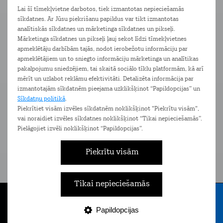
Vairāk informācijas par piegādes iespējām meklē
šeit
Lai šī tīmekļvietne darbotos, tiek izmantotas nepieciešamās
sīkdatnes. Ar Jūsu piekrišanu papildus var tikt izmantotas
Ierīces
Pakalpojumi
Komplimenti
analītiskās sīkdatnes un mārketinga sīkdatnes un pikseļi.
Mārketinga sīkdatnes un pikseļi ļauj sekot līdzi tīmekļvietnes
apmeklētāju darbībām tajās, nodot ierobežotu informāciju par
apmeklētājiem un to sniegto informāciju mārketinga un analītikas
pakalpojumu sniedzējiem, tai skaitā sociālo tīklu platformām, kā arī
mērīt un uzlabot reklāmu efektivitāti. Detalizēta informācija par
izmantotajām sīkdatnēm pieejama uzklikšķinot “Papildopcijas” un
Sīkdatņu politikā
.
Piekrītiet visām izvēles sīkdatnēm noklikšķinot "Piekrītu visām",
vai noraidiet izvēles sīkdatnes noklikšķinot “Tikai nepieciešamās”.
Pielāgojiet izvēli noklikšķinot “Papildopcijas”.
Piekrītu visām
Tarifu plāns Bizness
Ta
Eiropa 1,5 GB
Bezlimita zvani un SMS Latvijā un
Bezli
Tikai nepieciešamās
ceļojot Eiropā
Papildopcijas
Tarifi
Internets
E-veikals
Nāc pie Tele2
Izvēlne