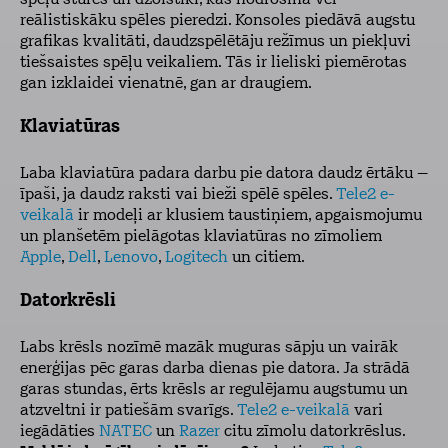
spēļu stūres un džoistiki, kas nodrošina vēl
reālistiskāku spēles pieredzi. Konsoles piedāvā augstu
grafikas kvalitāti, daudzspēlētāju režīmus un piekļuvi
tiešsaistes spēļu veikaliem. Tās ir lieliski piemērotas
gan izklaidei vienatnē, gan ar draugiem.
Klaviatūras
Laba klaviatūra padara darbu pie datora daudz ērtāku –
īpaši, ja daudz raksti vai bieži spēlē spēles.
Tele2 e-
veikalā
ir modeļi ar klusiem taustiņiem, apgaismojumu
un planšetēm pielāgotas klaviatūras no zīmoliem
Apple
,
Dell
,
Lenovo
,
Logitech
un citiem.
Datorkrēsli
Labs krēsls nozīmē mazāk muguras sāpju un vairāk
enerģijas pēc garas darba dienas pie datora. Ja strādā
garas stundas, ērts krēsls ar regulējamu augstumu un
atzveltni ir patiešām svarīgs.
Tele2 e-veikalā
vari
iegādāties
NATEC
un
Razer
citu zīmolu datorkrēslus.