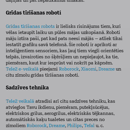
daļiņas un pat nepatīkamus smakas.
Grīdas tīrīšanas roboti
Grīdas tīrīšanas robots
ir lielisks risinājums tiem, kuri
vēlas ietaupīt laiku un pūles mājas uzkopšanā. Roboti
māju iztīra paši, pat kad pats neesi mājās – atliek tikai
iestatīt grafiku savā telefonā. Šie roboti ir aprīkoti ar
inteliģentiem sensoriem, kas ļauj tiem viegli orientēties
telpās, izvairoties no šķēršļiem un nepieļaujot, ka tie,
piemēram, kaut kur iesprūst vai nokrīt pa kāpnēm.
Tele2 e-veikalā
pieejami
Roborock
,
Xiaomi
,
Dreame
un
citu zīmolu grīdas tīrīšanas roboti.
Sadzīves tehnika
Tele2 veikalā
atradīsi arī citu sadzīves tehniku, kas
atvieglos Tavu ikdienu, piemēram, putekļsūcējus,
elektriskos grilus, aerogrilus, elektriskās tējkannas,
automātiskās kaķu tualetes un citas preces no
zīmoliem
Roborock
,
Dreame
,
Philips
,
Tefal
u. c.