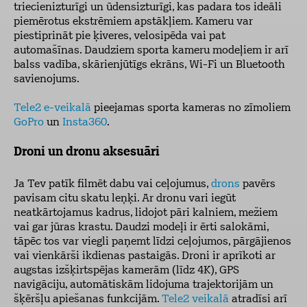
triecienizturīgi un ūdensizturīgi, kas padara tos ideāli
piemērotus ekstrēmiem apstākļiem. Kameru var
piestiprināt pie ķiveres, velosipēda vai pat
automašīnas. Daudziem sporta kameru modeļiem ir arī
balss vadība, skārienjūtīgs ekrāns, Wi-Fi un Bluetooth
savienojums.
Tele2 e-veikalā
pieejamas sporta kameras no zīmoliem
GoPro
un
Insta360
.
Droni un dronu aksesuāri
Ja Tev patīk filmēt dabu vai ceļojumus,
drons
pavērs
pavisam citu skatu leņķi. Ar dronu vari iegūt
neatkārtojamus kadrus, lidojot pāri kalniem, mežiem
vai gar jūras krastu. Daudzi modeļi ir ērti salokāmi,
tāpēc tos var viegli paņemt līdzi ceļojumos, pārgājienos
vai vienkārši ikdienas pastaigās. Droni ir aprīkoti ar
augstas izšķirtspējas kamerām (līdz 4K), GPS
navigāciju, automātiskām lidojuma trajektorijām un
šķēršļu apiešanas funkcijām.
Tele2 veikalā
atradīsi arī