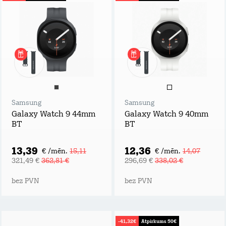
Samsung
Samsung
Galaxy Watch 9 44mm
Galaxy Watch 9 40mm
BT
BT
13,39
12,36
€ /mēn.
15,11
€ /mēn.
14,07
321,49 €
362,81 €
296,69 €
338,02 €
bez PVN
bez PVN
-41,32€
Atpirkums 50€