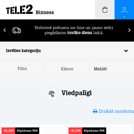
Pirmos 2 mēnešus ierīču apdrošināšana
BEZ
MAKSAS!
Izvēlies kategoriju
Filtri
Kārtot
Viedpalīgi
Drukāt sarakstu
-41,32€
Atpirkums 50€
-41,33€
Atpirkums 50€