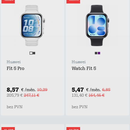
Huawei
Huawei
Fit 5 Pro
Watch Fit 5
8,57
5,47
€ /mēn.
10,29
€ /mēn.
6,85
205,79 €
247,11 €
131,40 €
164,46 €
bez PVN
bez PVN