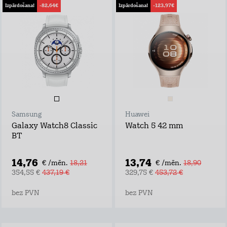
Izpārdošana!
-82,64€
Izpārdošana!
-123,97€
Samsung
Huawei
Galaxy Watch8 Classic
Watch 5 42 mm
BT
14,76
13,74
€ /mēn.
18,21
€ /mēn.
18,90
354,55 €
437,19 €
329,75 €
453,72 €
bez PVN
bez PVN