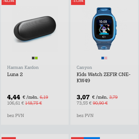
-42,14€
-17,35€
Harman Kardon
Canyon
Luna 2
Kids Watch ZEFIR CNE-
KW49
4,44
3,07
€ /mēn.
6,19
€ /mēn.
3,79
106,61 €
148,75 €
73,55 €
90,90 €
bez PVN
bez PVN