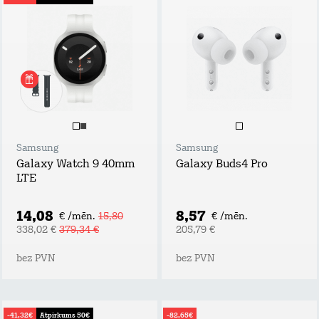
Samsung
Samsung
Galaxy Watch 9 40mm
Galaxy Buds4 Pro
LTE
14,08
8,57
€ /mēn.
15,80
€ /mēn.
338,02 €
379,34 €
205,79 €
bez PVN
bez PVN
-41,32€
Atpirkums 50€
-82,65€