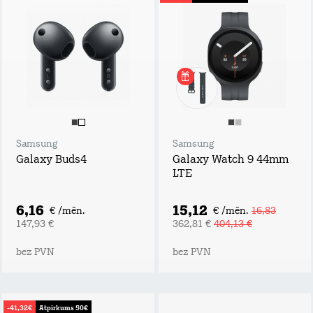
Samsung
Samsung
Galaxy Buds4
Galaxy Watch 9 44mm
LTE
6,16
15,12
€ /mēn.
€ /mēn.
16,83
147,93 €
362,81 €
404,13 €
bez PVN
bez PVN
-41,32€
Atpirkums 50€