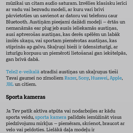
mūzikai un citam audio saturam. Izvēlies klasisku ierīci
ar vadu vai bezvadu modeli, ar kuru vari brīvi
pārvietoties un savienot ar datoru vai telefonu caur
Bluetooth. Austiņām pieejami dažādi modeļi – ērtās un
nemanāmās ear plug jeb ausīs ieliekamās austiņas,
ausi aptverošas austiņas, kas derēs spēlēm un labāk
izolēs skaņu, vai sportam piemērotas austiņas, kas
stiprinās ap galvu. Skaļruņi bieži ir ūdensizturīgi, ar
izturīgu korpusu un piemēroti lietošanai gan iekštelpās,
gan brīvā dabā.
Tele2 e-veikalā
atradīsi austiņas un skaļruņus tieši
Tavai gaumei no zīmoliem
Razer
,
Sony
,
Huawei
,
Apple
,
JBL
un citiem.
Sporta kameras
Ja Tev patīk aktīva atpūta vai nodarbojies ar kādu
sporta veidu,
sporta kamera
palīdzēs iemūžināt visus
piedzīvojumu mirkļus – piemēram, skrienot, braucot ar
velo vai peldoties. Lielākā daļa modeļu ir