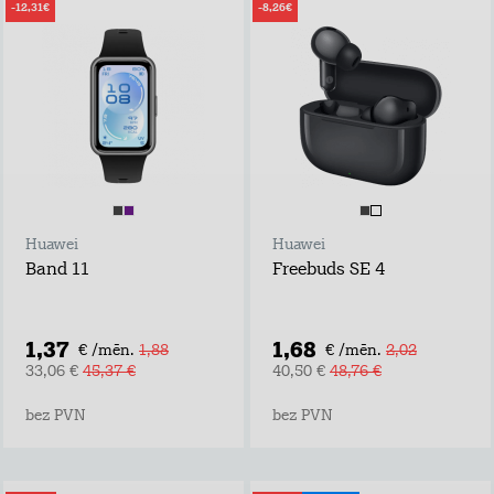
-12,31€
-8,26€
Huawei
Huawei
Band 11
Freebuds SE 4
1,37
1,68
€ /mēn.
1,88
€ /mēn.
2,02
33,06 €
45,37 €
40,50 €
48,76 €
bez PVN
bez PVN