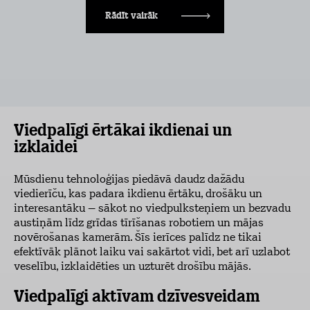
Rādīt vairāk
Viedpalīgi ērtākai ikdienai un
izklaidei
Mūsdienu tehnoloģijas piedāvā daudz dažādu
viedierīču, kas padara ikdienu ērtāku, drošāku un
interesantāku – sākot no viedpulksteņiem un bezvadu
austiņām līdz grīdas tīrīšanas robotiem un mājas
novērošanas kamerām. Šīs ierīces palīdz ne tikai
efektīvāk plānot laiku vai sakārtot vidi, bet arī uzlabot
veselību, izklaidēties un uzturēt drošību mājās.
Viedpalīgi aktīvam dzīvesveidam