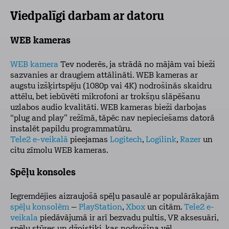
Viedpalīgi darbam ar datoru
WEB kameras
WEB kamera
Tev noderēs, ja strādā no mājām vai bieži
sazvanies ar draugiem attālināti. WEB kameras ar
augstu izšķirtspēju (1080p vai 4K) nodrošinās skaidru
attēlu, bet iebūvēti mikrofoni ar trokšņu slāpēšanu
uzlabos audio kvalitāti. WEB kameras bieži darbojas
“plug and play” režīmā, tāpēc nav nepieciešams datorā
instalēt papildu programmatūru.
Tele2 e-veikalā
pieejamas
Logitech
,
Logilink
,
Razer
un
citu zīmolu WEB kameras.
Spēļu konsoles
Iegremdējies aizraujošā spēļu pasaulē ar populārākajām
spēļu konsolēm
–
PlayStation
,
Xbox
un citām.
Tele2 e-
veikala
piedāvājumā ir arī bezvadu pultis, VR aksesuāri,