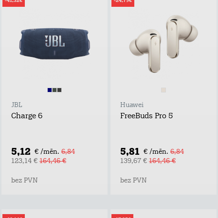
-41,32€
-24,79€
JBL
Huawei
Charge 6
FreeBuds Pro 5
5,12
5,81
€ /mēn.
6,84
€ /mēn.
6,84
123,14 €
164,46 €
139,67 €
164,46 €
bez PVN
bez PVN